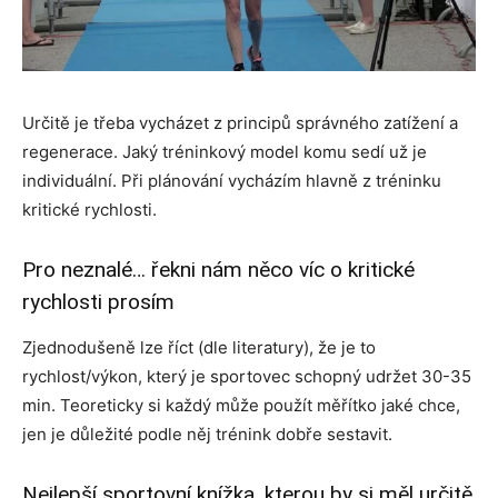
Určitě je třeba vycházet z principů správného zatížení a
regenerace. Jaký tréninkový model komu sedí už je
individuální. Při plánování vycházím hlavně z tréninku
kritické rychlosti.
Pro neznalé… řekni nám něco víc o kritické
rychlosti prosím
Zjednodušeně lze říct (dle literatury), že je to
rychlost/výkon, který je sportovec schopný udržet 30-35
min. Teoreticky si každý může použít měřítko jaké chce,
jen je důležité podle něj trénink dobře sestavit.
Nejlepší sportovní knížka, kterou by si měl určitě