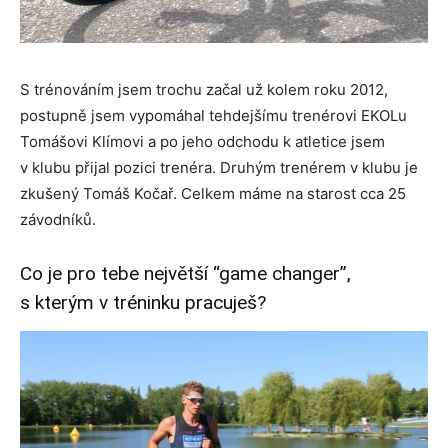
S trénováním jsem trochu začal už kolem roku 2012,
postupně jsem vypomáhal tehdejšímu trenérovi EKOLu
Tomášovi Klímovi a po jeho odchodu k atletice jsem
v klubu přijal pozici trenéra. Druhým trenérem v klubu je
zkušený Tomáš Kočař. Celkem máme na starost cca 25
závodníků.
Co je pro tebe největší “game changer”,
s kterým v tréninku pracuješ?