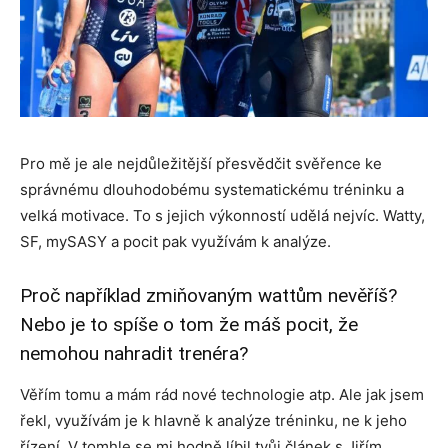
Pro mě je ale nejdůležitější přesvědčit svěřence ke
správnému dlouhodobému systematickému tréninku a
velká motivace. To s jejich výkonností udělá nejvíc. Watty,
SF, mySASY a pocit pak využívám k analýze.
Proč například zmiňovaným wattům nevěříš?
Nebo je to spíše o tom že máš pocit, že
nemohou nahradit trenéra?
Věřím tomu a mám rád nové technologie atp. Ale jak jsem
řekl, využívám je k hlavně k analýze tréninku, ne k jeho
řízení. V tomhle se mi hodně líbil tvůj článek s Jiřím