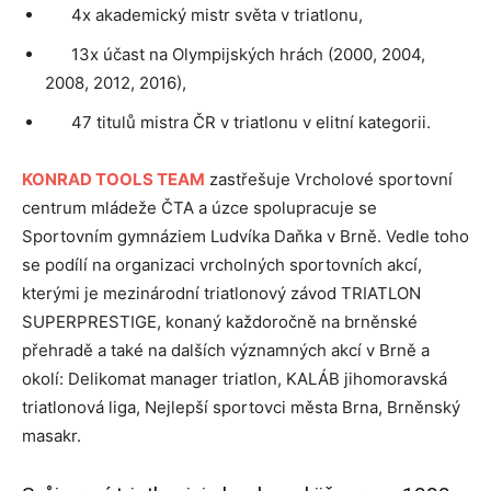
4x akademický mistr světa v triatlonu,
13x účast na Olympijských hrách (2000, 2004,
2008, 2012, 2016),
47 titulů mistra ČR v triatlonu v elitní kategorii.
KONRAD TOOLS TEAM
zastřešuje Vrcholové sportovní
centrum mládeže ČTA a úzce spolupracuje se
Sportovním gymnáziem Ludvíka Daňka v Brně. Vedle toho
se podílí na organizaci vrcholných sportovních akcí,
kterými je mezinárodní triatlonový závod TRIATLON
SUPERPRESTIGE, konaný každoročně na brněnské
přehradě a také na dalších významných akcí v Brně a
okolí: Delikomat manager triatlon, KALÁB jihomoravská
triatlonová liga, Nejlepší sportovci města Brna, Brněnský
masakr.