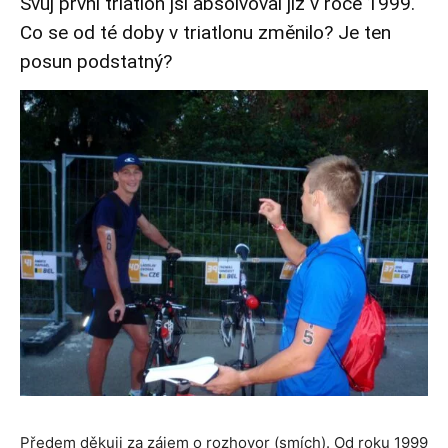
Svůj první triatlon jsi absolvoval již v roce 1999.
Co se od té doby v triatlonu změnilo? Je ten
posun podstatný?
Předem děkuji za zájem o rozhovor (smích). Od roku 1999