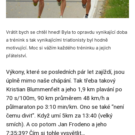
Vrátit bych se chtěl hned! Byla to opravdu vynikající doba
a trénink s tak vynikajícími triatlonisty byl hodně
motivující. Moc si vážím každého tréninku a jejich
přátelství.
Výkony, které se posledních pár let zajíždí, jsou
úplně mimo naše chápání. Tak třeba takový
Kristian Blummenfelt a jeho 1,9 km plavání po
70 s/100m, 90 km průměrem 48 km/h a
půlmaraton po 3:10 min/km. Ono se také “není
čemu divit”. Když umí 5km za 13:40 (velký
smích). A co potom Jan Frodeno a jeho
7:35:39? Čím si tohle vysvětlit…