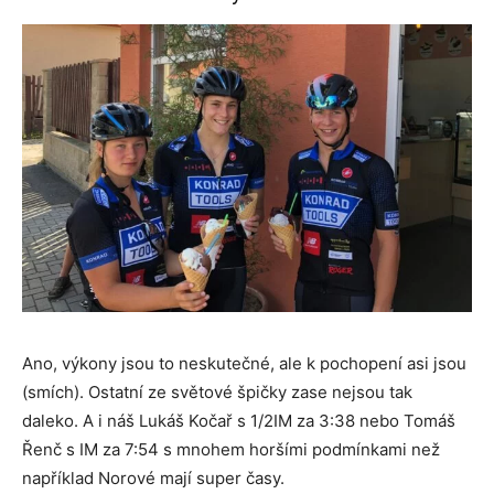
Ano, výkony jsou to neskutečné, ale k pochopení asi jsou
(smích). Ostatní ze světové špičky zase nejsou tak
daleko. A i náš Lukáš Kočař s 1/2IM za 3:38 nebo Tomáš
Řenč s IM za 7:54 s mnohem horšími podmínkami než
například Norové mají super časy.