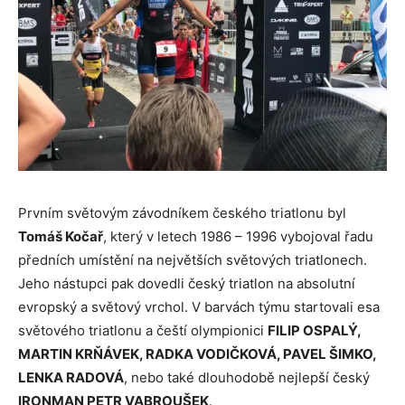
Prvním světovým závodníkem českého triatlonu byl
Tomáš Kočař
, který v letech 1986 – 1996 vybojoval řadu
předních umístění na největších světových triatlonech.
Jeho nástupci pak dovedli český triatlon na absolutní
evropský a světový vrchol. V barvách týmu startovali esa
světového triatlonu a čeští olympionici
FILIP OSPALÝ,
MARTIN KRŇÁVEK, RADKA VODIČKOVÁ, PAVEL ŠIMKO,
LENKA RADOVÁ
, nebo také dlouhodobě nejlepší český
IRONMAN PETR VABROUŠEK
.