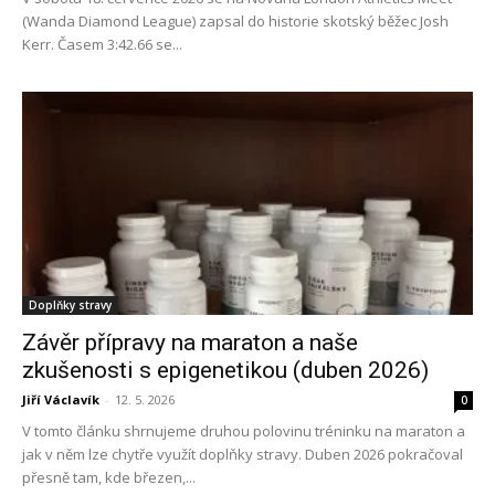
(Wanda Diamond League) zapsal do historie skotský běžec Josh
Kerr. Časem 3:42.66 se...
Doplňky stravy
Závěr přípravy na maraton a naše
zkušenosti s epigenetikou (duben 2026)
Jiří Václavík
-
12. 5. 2026
0
V tomto článku shrnujeme druhou polovinu tréninku na maraton a
jak v něm lze chytře využít doplňky stravy. Duben 2026 pokračoval
přesně tam, kde březen,...