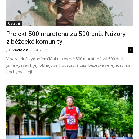
Ostatní
Projekt 500 maratonů za 500 dnů: Názory
z běžecké komunity
Jiří Václavík
-
2. 4. 2023
3
V paralelně vydaném článku o výzvě 500 maratonů za 500 dnů
jsme vyzvali k její obhajobě. Podstatná část běžecké veřejnosti má
pochyby o její...