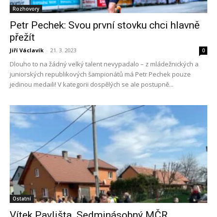
Rozhovory
Petr Pechek: Svou první stovku chci hlavně
přežít
Jiří Václavík
-
21. 3. 2023
0
Dlouho to na žádný velký talent nevypadalo – z mládežnických a
juniorských republikových šampionátů má Petr Pechek pouze
jedinou medaili! V kategorii dospělých se ale postupně...
Ostatní
Vítek Pavlišta. Sedminásobný MČR