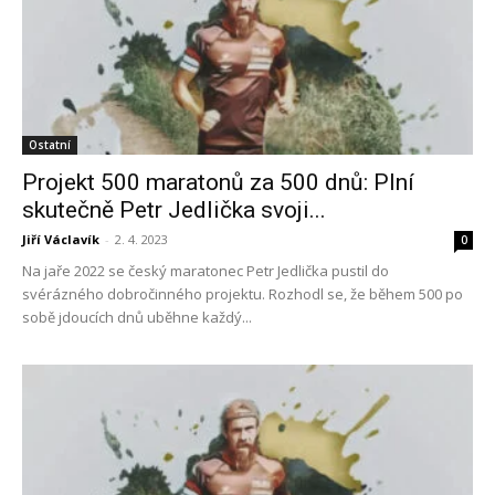
Ostatní
Projekt 500 maratonů za 500 dnů: Plní
skutečně Petr Jedlička svoji...
Jiří Václavík
-
2. 4. 2023
0
Na jaře 2022 se český maratonec Petr Jedlička pustil do
svérázného dobročinného projektu. Rozhodl se, že během 500 po
sobě jdoucích dnů uběhne každý...