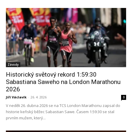
Závody
Historický světový rekord 1:59:30
Sabastiana Saweho na London Marathonu
2026
Jiří Václavík
-
26. 4. 2026
0
V neděli 26. dubna 2026 se na TCS London Marathonu zapsal do
historie keňský běžec Sabastian Sawe. Časem 1:59:30 se stal
prvním mužem, který...