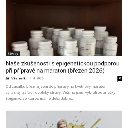
Závody
Naše zkušenosti s epigenetickou podporou
při přípravě na maraton (březen 2026)
Jiří Václavík
-
4. 4. 2026
0
Od začátku března jsem do přípravy na květnový maraton
výrazněji zařadil doplňky stravy. Většinu jsem vybrali od značky
Epigemic, se kterou máme delší dobré...