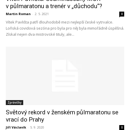
v půlmaratonu a trenér v „důchodu“?
Martin Roman
-
2. 5. 2021
0
Vítek Pavlišta patří dlouhodobě mezi nejlepší české vytrvalce.
Loňská covidová sezóna pro byla pro něj byla mimořádně úspěšná.
Získal nejen dva mistrovské tituly, ale...
Zprávičky
Světový rekord v ženském půlmaratonu se
vrací do Prahy
Jiří Václavík
-
5. 9. 2020
0