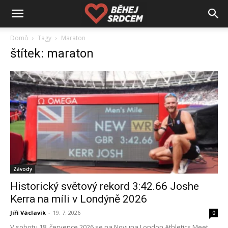
Domů
Tagy
Maraton
štítek: maraton
Závody
Historický světový rekord 3:42.66 Joshe
Kerra na míli v Londýně 2026
Jiří Václavík
-
19. 7. 2026
0
V sobotu 18. července 2026 se na Novuna London Athletics Meet