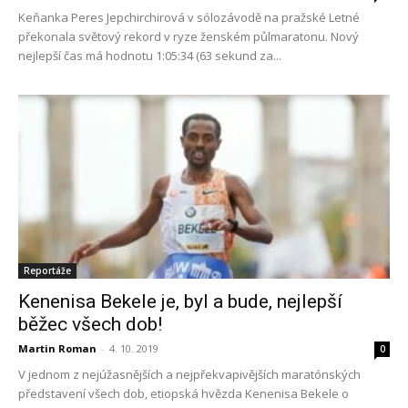
Keňanka Peres Jepchirchirová v sólozávodě na pražské Letné
překonala světový rekord v ryze ženském půlmaratonu. Nový
nejlepší čas má hodnotu 1:05:34 (63 sekund za...
Reportáže
Kenenisa Bekele je, byl a bude, nejlepší
běžec všech dob!
Martin Roman
-
4. 10. 2019
0
V jednom z nejúžasnějších a nejpřekvapivějších maratónských
představení všech dob, etiopská hvězda Kenenisa Bekele o