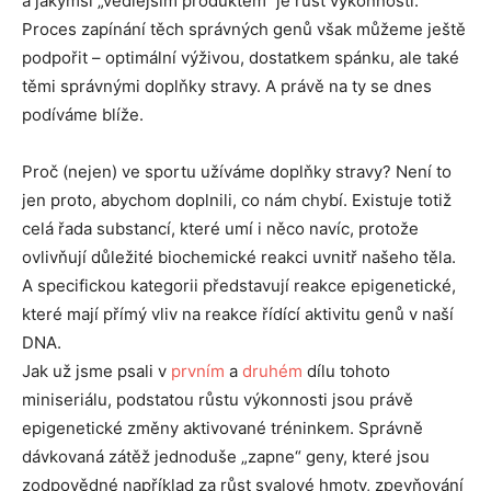
a jakýmsi „vedlejším produktem“ je růst výkonnosti.
Proces zapínání těch správných genů však můžeme ještě
podpořit – optimální výživou, dostatkem spánku, ale také
těmi správnými doplňky stravy. A právě na ty se dnes
podíváme blíže.
Proč (nejen) ve sportu užíváme doplňky stravy? Není to
jen proto, abychom doplnili, co nám chybí. Existuje totiž
celá řada substancí, které umí i něco navíc, protože
ovlivňují důležité biochemické reakci uvnitř našeho těla.
A specifickou kategorii představují reakce epigenetické,
které mají přímý vliv na reakce řídící aktivitu genů v naší
DNA.
Jak už jsme psali v
prvním
a
druhém
dílu tohoto
miniseriálu, podstatou růstu výkonnosti jsou právě
epigenetické změny aktivované tréninkem. Správně
dávkovaná zátěž jednoduše „zapne“ geny, které jsou
zodpovědné například za růst svalové hmoty, zpevňování