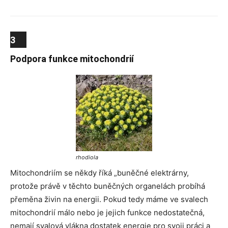
3
Podpora funkce mitochondrií
rhodiola
Mitochondriím se někdy říká „buněčné elektrárny,
protože právě v těchto buněčných organelách probíhá
přeměna živin na energii. Pokud tedy máme ve svalech
mitochondrií málo nebo je jejich funkce nedostatečná,
nemají svalová vlákna dostatek energie pro svoji práci a