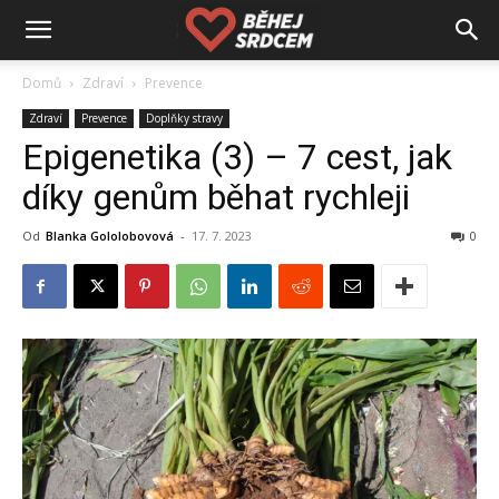
Domů
Zdraví
Prevence
Zdraví
Prevence
Doplňky stravy
Epigenetika (3) – 7 cest, jak
díky genům běhat rychleji
Od
Blanka Gololobovová
-
17. 7. 2023
0