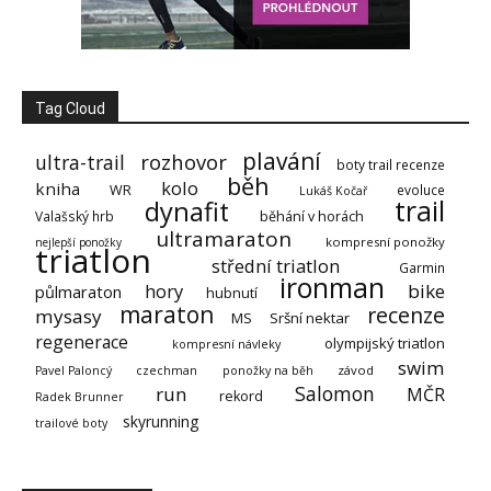
Tag Cloud
plavání
rozhovor
ultra-trail
boty trail recenze
běh
kolo
kniha
WR
evoluce
Lukáš Kočař
trail
dynafit
Valašský hrb
běhání v horách
ultramaraton
kompresní ponožky
nejlepší ponožky
triatlon
střední triatlon
Garmin
ironman
hory
bike
půlmaraton
hubnutí
maraton
recenze
mysasy
MS
Sršní nektar
regenerace
olympijský triatlon
kompresní návleky
swim
závod
Pavel Paloncý
czechman
ponožky na běh
Salomon
run
MČR
rekord
Radek Brunner
skyrunning
trailové boty