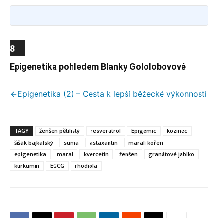
Information
8
Epigenetika pohledem Blanky Gololobovové
Epigenetika (2) – Cesta k lepší běžecké výkonnosti
TAGY
ženšen pětilistý
resveratrol
Epigemic
kozinec
šišák bajkalský
suma
astaxantin
maralí kořen
epigenetika
maral
kvercetin
ženšen
granátové jablko
kurkumin
EGCG
rhodiola