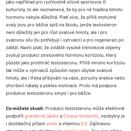
jako například pro rychlostně silové sportovce či
kulturisty, to ale neznamená, že by pro ně hladina tohoto
hormonu nebyla důležitá. Platí sice, že příliš mohutné
svaly jsou pro běžce spíš na škodu, jenže testosteron
není důležitý jen pro růst svalové hmoty, ale i pro
svalovou sílu (tu potřebují i vytrvalci) a pro regeneraci po
zátěži. Navíc platí, že zvláště vysoké tréninkové objemy
zvyšují produkci stresového hormonu kortizolu, který
působí jako protihráč testosteronu. Příliš mnoho kortizolu
tak může u vytrvalců způsobit nejen úbytek svalové
hmoty, ale i třeba přibývání na váze, poruchy erekce nebo
zhoršení nálady a pokles motivace. Proto má podpora
produkce testosteronu smysl i pro běžce.
Co můžete zkusit
: Produkci testosteronu může efektivně
podpořit
granátové jablko
a
Coleus forskohlii
, nezbytný je
i dostatečný příjem
zinku
a vitaminu
D3
. Zajímavou