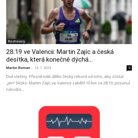
Rozhovory
28:19 ve Valencii: Martin Zajíc a česká
desítka, která konečně dýchá...
Martin Roman
-
14. 1. 2026
0
Dvě vteřiny. Přesně tolik dělilo český rekord od toho, aby zůstal
„jen“ blízko. Martin Zajíc ve Valencii zaběhl 10 km za 28:19, posunul
národní...