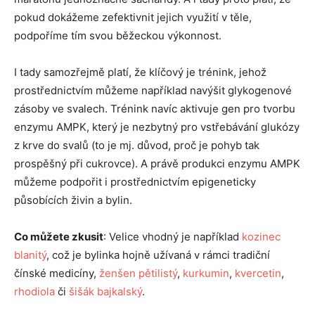
pokud dokážeme zefektivnit jejich využití v těle,
podpoříme tím svou běžeckou výkonnost.
I tady samozřejmě platí, že klíčový je trénink, jehož
prostřednictvím můžeme například navýšit glykogenové
zásoby ve svalech. Trénink navíc aktivuje gen pro tvorbu
enzymu AMPK, který je nezbytný pro vstřebávání glukózy
z krve do svalů (to je mj. důvod, proč je pohyb tak
prospěšný při cukrovce). A právě produkci enzymu AMPK
můžeme podpořit i prostřednictvím epigeneticky
působících živin a bylin.
Co můžete zkusit
: Velice vhodný je například
kozinec
blanitý
, což je bylinka hojně užívaná v rámci tradiční
čínské medicíny,
ženšen pětilistý
,
kurkumin
,
kvercetin
,
rhodiola
či
šišák bajkalský
.