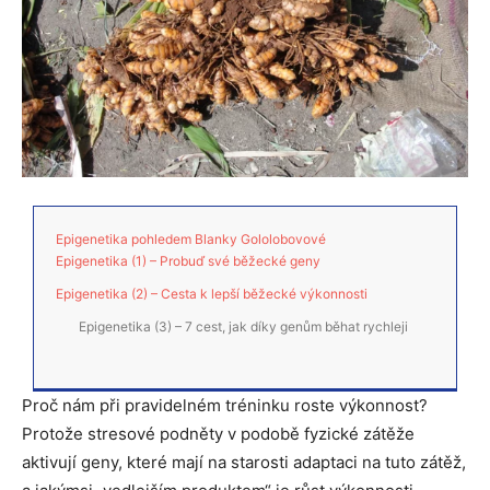
Epigenetika pohledem Blanky Gololobovové
Epigenetika (1) – Probuď své běžecké geny
Epigenetika (2) – Cesta k lepší běžecké výkonnosti
Epigenetika (3) – 7 cest, jak díky genům běhat rychleji
Proč nám při pravidelném tréninku roste výkonnost?
Protože stresové podněty v podobě fyzické zátěže
aktivují geny, které mají na starosti adaptaci na tuto zátěž,