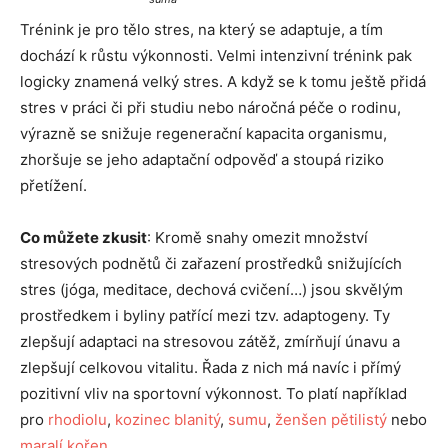
Trénink je pro tělo stres, na který se adaptuje, a tím
dochází k růstu výkonnosti. Velmi intenzivní trénink pak
logicky znamená velký stres. A když se k tomu ještě přidá
stres v práci či při studiu nebo náročná péče o rodinu,
výrazně se snižuje regenerační kapacita organismu,
zhoršuje se jeho adaptační odpověď a stoupá riziko
přetížení.
Co můžete zkusit
: Kromě snahy omezit množství
stresových podnětů či zařazení prostředků snižujících
stres (jóga, meditace, dechová cvičení…) jsou skvělým
prostředkem i byliny patřící mezi tzv. adaptogeny. Ty
zlepšují adaptaci na stresovou zátěž, zmírňují únavu a
zlepšují celkovou vitalitu. Řada z nich má navíc i přímý
pozitivní vliv na sportovní výkonnost. To platí například
pro
rhodiolu
,
kozinec blanitý
,
sumu
,
ženšen pětilistý
nebo
maralí kořen
.