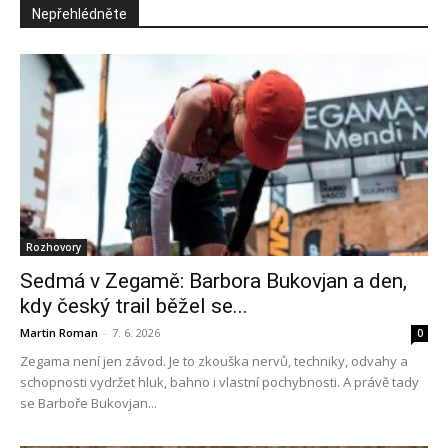
Nepřehlédněte
Rozhovory
Sedmá v Zegamě: Barbora Bukovjan a den,
kdy český trail běžel se...
Martin Roman
-
7. 6. 2026
0
Zegama není jen závod. Je to zkouška nervů, techniky, odvahy a
schopnosti vydržet hluk, bahno i vlastní pochybnosti. A právě tady
se Barboře Bukovjan...