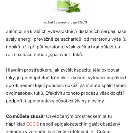
extrakt zeleného čaje EGCG
Zatímco na kratších vytrvalostních distancích čerpají naše
svaly energii převážně ze sacharidů, od maratonu výše (u
hobíků už i při půlmaratonu) však začíná hrát důležitou
roli i oxidace neboli „spalování“ tuků.
Hlavním prostředkem, jak zvýšit kapacitu těla oxidovat
tuky, je pochopitelně trénink – zkušení vytrvalci například
oproti nesportující populaci dokáží za minutu spálit téměř
dvojnásobek tuků. Efektivitu tohoto procesu však dokáží
podpořit i epigeneticky působící živiny a byliny.
Co můžete zkusit
: Osvědčeným prostředkem je tu
například
EGCG
neboli epigalokatechin galát obsažený
zejména v zeleném čaji. Velmi efektivní je i Coleus