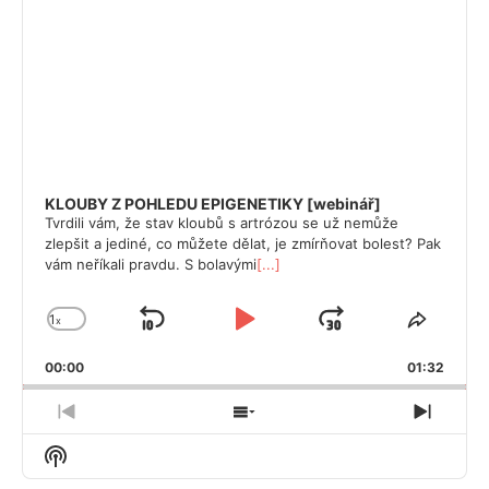
KLOUBY Z POHLEDU EPIGENETIKY [webinář]
Tvrdili vám, že stav kloubů s artrózou se už nemůže
zlepšit a jediné, co můžete dělat, je zmírňovat bolest? Pak
vám neříkali pravdu. S bolavými
[...]
1
x
Skip
Play
Jump
Change
Share
Playback
This
Backward
Pause
Forward
Rate
00:00
Episode
01:32
Previous
Show
Next
Episode
Episodes
Episode
Show
List
Podcast