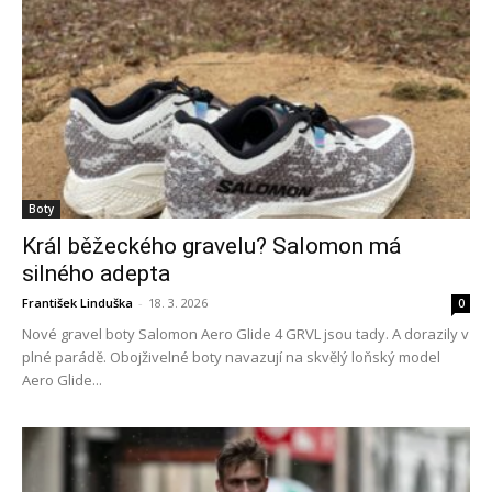
Boty
Král běžeckého gravelu? Salomon má
silného adepta
František Linduška
-
18. 3. 2026
0
Nové gravel boty Salomon Aero Glide 4 GRVL jsou tady. A dorazily v
plné parádě. Obojživelné boty navazují na skvělý loňský model
Aero Glide...