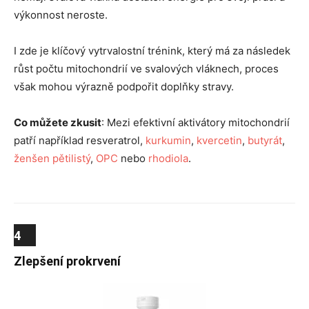
výkonnost neroste.
I zde je klíčový vytrvalostní trénink, který má za následek
růst počtu mitochondrií ve svalových vláknech, proces
však mohou výrazně podpořit doplňky stravy.
Co můžete zkusit
: Mezi efektivní aktivátory mitochondrií
patří například resveratrol,
kurkumin
,
kvercetin
,
butyrát
,
ženšen pětilistý
,
OPC
nebo
rhodiola
.
4
Zlepšení prokrvení