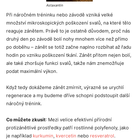
Astaxantin
Při náročném tréninku nebo závodě vzniká velké
množství mikroskopických poškození svalů, na které tělo
reaguje zánětem. Právě to je ostatně důvodem, proč nás
druhý den po závodě bolí nohy mnohem více než přímo
po doběhu – zánět se totiž začne naplno rozbíhat až řadu
hodin po vzniku poškození tkání. Zánět přitom nejen bolí,
ale také zhoršuje funkci svalů, takže nám znemožňuje
podat maximální výkon.
Když tedy dokážeme zánět zmírnit, výrazně se urychlí
regenerace a my budeme dříve schopni podstoupit další
náročný trénink.
Co můžete zkusit
: Mezi velice efektivní přírodní
protizánětlivé prostředky patří rostlinné polyfenoly, jako
je například
kurkumin
,
kvercetin
nebo
resveratrol
.