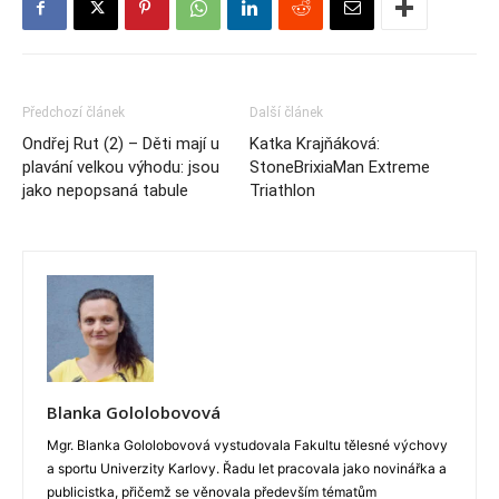
Předchozí článek
Další článek
Ondřej Rut (2) – Děti mají u
Katka Krajňáková:
plavání velkou výhodu: jsou
StoneBrixiaMan Extreme
jako nepopsaná tabule
Triathlon
Blanka Gololobovová
Mgr. Blanka Gololobovová vystudovala Fakultu tělesné výchovy
a sportu Univerzity Karlovy. Řadu let pracovala jako novinářka a
publicistka, přičemž se věnovala především tématům