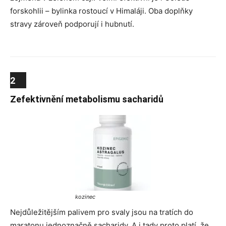
forskohlii – bylinka rostoucí v Himaláji. Oba doplňky
stravy zároveň podporují i hubnutí.
2
Zefektivnění metabolismu sacharidů
kozinec
Nejdůležitějším palivem pro svaly jsou na tratích do
maratonu jednoznačně sacharidy. A i tady proto platí, že