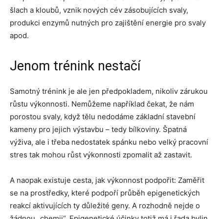
šlach a kloubů, vznik nových cév zásobujících svaly,
produkci enzymů nutných pro zajištění energie pro svaly
apod.
Jenom trénink nestačí
Samotný trénink je ale jen předpokladem, nikoliv zárukou
růstu výkonnosti. Nemůžeme například čekat, že nám
porostou svaly, když tělu nedodáme základní stavební
kameny pro jejich výstavbu – tedy bílkoviny. Špatná
výživa, ale i třeba nedostatek spánku nebo velký pracovní
stres tak mohou růst výkonnosti zpomalit až zastavit.
A naopak existuje cesta, jak výkonnost podpořit: Zaměřit
se na prostředky, které podpoří průběh epigenetických
reakcí aktivujících ty důležité geny. A rozhodně nejde o
žádnou „chemii“. Epigenetické účinky totiž má i řada bylin