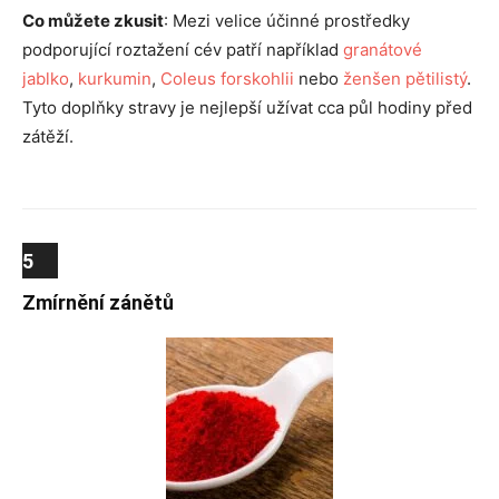
Co můžete zkusit
: Mezi velice účinné prostředky
podporující roztažení cév patří například
granátové
jablko
,
kurkumin
,
Coleus forskohlii
nebo
ženšen pětilistý
.
Tyto doplňky stravy je nejlepší užívat cca půl hodiny před
zátěží.
5
Zmírnění zánětů