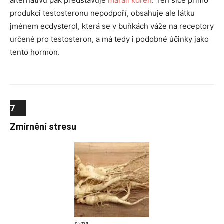
alternativu pak představuje
maralí kořen
. Ten sice přímo
produkci testosteronu nepodpoří, obsahuje ale látku
jménem ecdysterol, která se v buňkách váže na receptory
určené pro testosteron, a má tedy i podobné účinky jako
tento hormon.
7
Zmírnění stresu
suma