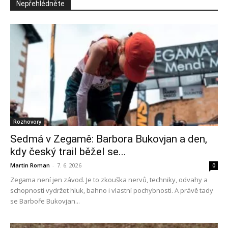
Nepřehlédněte
Rozhovory
Sedmá v Zegamě: Barbora Bukovjan a den,
kdy český trail běžel se...
Martin Roman
-
7. 6. 2026
0
Zegama není jen závod. Je to zkouška nervů, techniky, odvahy a
schopnosti vydržet hluk, bahno i vlastní pochybnosti. A právě tady
se Barboře Bukovjan...