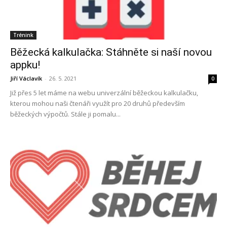
Trénink
Běžecká kalkulačka: Stáhněte si naší novou
appku!
Jiří Václavík
-
26. 5. 2021
0
Již přes 5 let máme na webu univerzální běžeckou kalkulačku,
kterou mohou naši čtenáři využít pro 20 druhů především
běžeckých výpočtů. Stále ji pomalu...