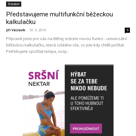
Ostatní
Představujeme multifunkční běžeckou
kalkulačku
Jiří Václavík
-
10. 6. 2016
0
Připravili jsme pro vás na Běhej srdcem novou funkci - univerzální
běžeckou kalkulačku, která zvládne vše, co jste kdy chtěli počítat.
Potřebujete spočítat tempa, svoji...