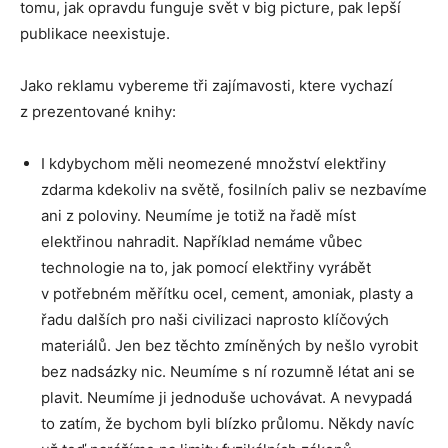
tomu, jak opravdu funguje svět v big picture, pak lepší
publikace neexistuje.
Jako reklamu vybereme tři zajímavosti, ktere vychazí
z prezentované knihy:
I kdybychom měli neomezené množství elektřiny
zdarma kdekoliv na světě, fosilních paliv se nezbavíme
ani z poloviny. Neumíme je totiž na řadě míst
elektřinou nahradit. Například nemáme vůbec
technologie na to, jak pomocí elektřiny vyrábět
v potřebném měřítku ocel, cement, amoniak, plasty a
řadu dalších pro naši civilizaci naprosto klíčových
materiálů. Jen bez těchto zmíněných by nešlo vyrobit
bez nadsázky nic. Neumíme s ní rozumně létat ani se
plavit. Neumíme ji jednoduše uchovávat. A nevypadá
to zatím, že bychom byli blízko průlomu. Někdy navíc