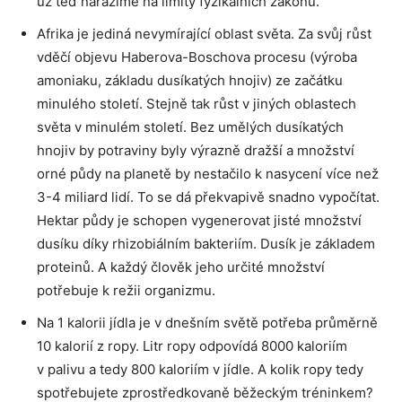
už teď narážíme na limity fyzikálních zákonů.
Afrika je jediná nevymírající oblast světa. Za svůj růst
vděčí objevu Haberova-Boschova procesu (výroba
amoniaku, základu dusíkatých hnojiv) ze začátku
minulého století. Stejně tak růst v jiných oblastech
světa v minulém století. Bez umělých dusíkatých
hnojiv by potraviny byly výrazně dražší a množství
orné půdy na planetě by nestačilo k nasycení více než
3-4 miliard lidí. To se dá překvapivě snadno vypočítat.
Hektar půdy je schopen vygenerovat jisté množství
dusíku díky rhizobiálním bakteriím. Dusík je základem
proteinů. A každý člověk jeho určité množství
potřebuje k režii organizmu.
Na 1 kalorii jídla je v dnešním světě potřeba průměrně
10 kalorií z ropy. Litr ropy odpovídá 8000 kaloriím
v palivu a tedy 800 kaloriím v jídle. A kolik ropy tedy
spotřebujete zprostředkovaně běžeckým tréninkem?