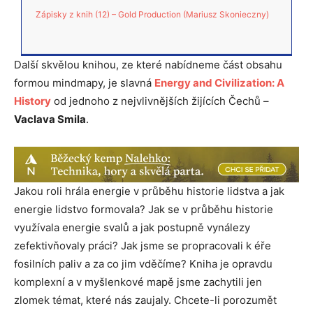
Zápisky z knih (12) – Gold Production (Mariusz Skonieczny)
Další skvělou knihou, ze které nabídneme část obsahu
formou mindmapy, je slavná
Energy and Civilization: A
History
od jednoho z nejvlivnějších žijících Čechů –
Vaclava Smila
.
Jakou roli hrála energie v průběhu historie lidstva a jak
energie lidstvo formovala? Jak se v průběhu historie
využívala energie svalů a jak postupně vynálezy
zefektivňovaly práci? Jak jsme se propracovali k éře
fosilních paliv a za co jim vděčíme? Kniha je opravdu
komplexní a v myšlenkové mapě jsme zachytili jen
zlomek témat, které nás zaujaly. Chcete-li porozumět