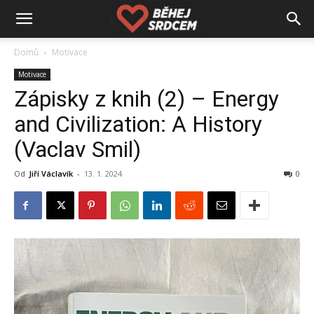
Domů
Motivace
Motivace
Zápisky z knih (2) – Energy
and Civilization: A History
(Vaclav Smil)
Od
Jiří Václavík
-
13. 1. 2024
0