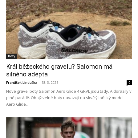
Boty
Král běžeckého gravelu? Salomon má
silného adepta
František Linduška
-
18. 3. 2026
0
Nové gravel boty Salomon Aero Glide 4 GRVL jsou tady. A dorazily v
plné parádě. Obojživelné boty navazují na skvělý loňský model
Aero Glide...