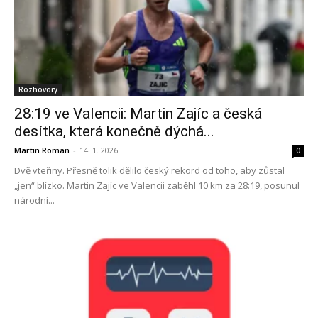
Rozhovory
28:19 ve Valencii: Martin Zajíc a česká
desítka, která konečně dýchá...
Martin Roman
-
14. 1. 2026
0
Dvě vteřiny. Přesně tolik dělilo český rekord od toho, aby zůstal
„jen“ blízko. Martin Zajíc ve Valencii zaběhl 10 km za 28:19, posunul
národní...