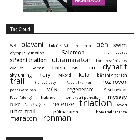
Tag Cloud
běh
plavání
swim
WR
Lukáš Kočař
czechman
Salomon
olympijský triatlon
závodní ponožky
ultramaraton
střední triatlon
kompresní návleky
dynafit
run
kniha
MS
evoluce
Garmin
hory
kolo
skyrunning
rekord
běhání v horách
trail
rozhovor
trailové boty
Radek Brunner
MČR
regenerace
Sršní nektar
ponožky na běh
mysasy
hubnutí
kompresní ponožky
Pavel Paloncý
triatlon
recenze
bike
Valašský hrb
závod
ultra-trail
půlmaraton
boty trail recenze
ironman
maraton