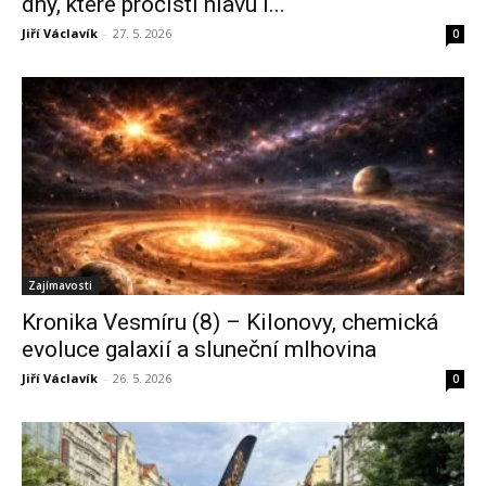
dny, které pročistí hlavu i...
Jiří Václavík
-
27. 5. 2026
0
Zajímavosti
Kronika Vesmíru (8) – Kilonovy, chemická
evoluce galaxií a sluneční mlhovina
Jiří Václavík
-
26. 5. 2026
0