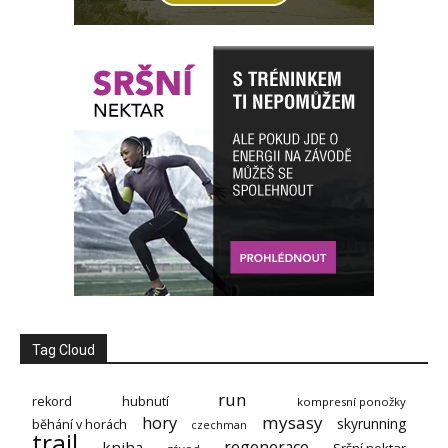
Tag Cloud
run
rekord
hubnutí
kompresní ponožky
hory
mysasy
skyrunning
běhání v horách
czechman
trail
regenerace
kniha
Sršní nektar