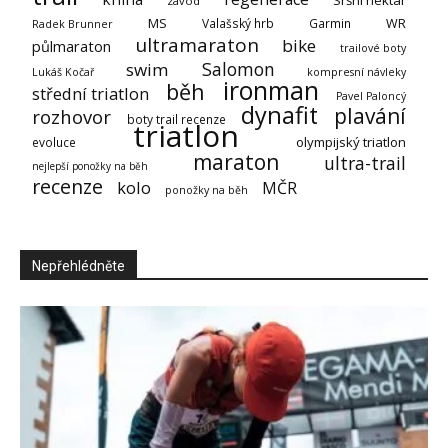
závod
MS
Valašský hrb
Garmin
WR
Radek Brunner
ultramaraton
bike
půlmaraton
trailové boty
Salomon
swim
Lukáš Kočař
kompresní návleky
ironman
běh
střední triatlon
Pavel Paloncý
dynafit
plavání
rozhovor
boty trail recenze
triatlon
olympijský triatlon
evoluce
maraton
ultra-trail
nejlepší ponožky na běh
recenze
kolo
MČR
ponožky na běh
Nepřehlédněte