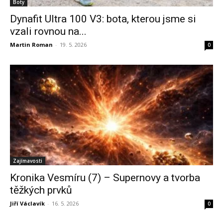
Boty
Dynafit Ultra 100 V3: bota, kterou jsme si
vzali rovnou na...
Martin Roman
-
19. 5. 2026
0
Zajímavosti
Kronika Vesmíru (7) – Supernovy a tvorba
těžkých prvků
Jiří Václavík
-
16. 5. 2026
0