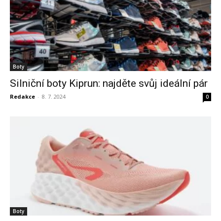
Boty
Silniční boty Kiprun: najděte svůj ideální pár
Redakce
-
8. 7. 2024
0
Boty