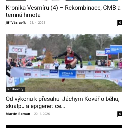
Kronika Vesmíru (4) – Rekombinace, CMB a
temná hmota
Jiří Václavík
-
26. 4. 2026
0
Rozhovory
Od výkonu k přesahu: Jáchym Kovář o běhu,
skialpu a epigenetice...
Martin Roman
-
20. 4. 2026
0