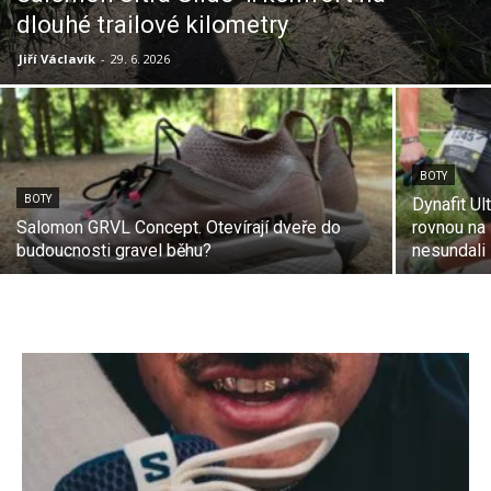
dlouhé trailové kilometry
Jiří Václavík
-
29. 6. 2026
BOTY
BOTY
Dynafit Ul
Salomon GRVL Concept. Otevírají dveře do
rovnou na 
budoucnosti gravel běhu?
nesundali