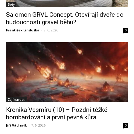
Boty
Salomon GRVL Concept. Otevírají dveře do
budoucnosti gravel běhu?
František Linduška
-
8. 6. 2026
0
Zajímavosti
Kronika Vesmíru (10) – Pozdní těžké
bombardování a první pevná kůra
Jiří Václavík
-
7. 6. 2026
0