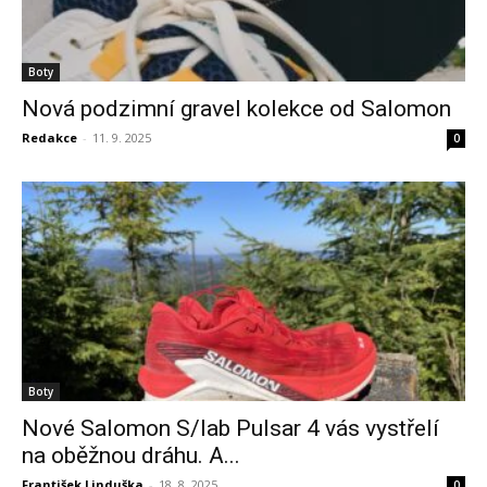
Boty
Nová podzimní gravel kolekce od Salomon
Redakce
-
11. 9. 2025
0
Boty
Nové Salomon S/lab Pulsar 4 vás vystřelí
na oběžnou dráhu. A...
František Linduška
-
18. 8. 2025
0