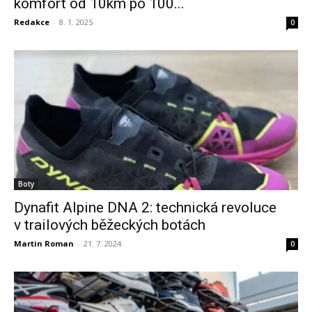
komfort od 10km po 100...
Redakce
-
8. 1. 2025
0
Boty
Dynafit Alpine DNA 2: technická revoluce
v trailových běžeckých botách
Martin Roman
-
21. 7. 2024
0