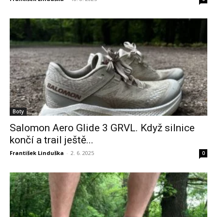
Boty
Salomon Aero Glide 3 GRVL. Když silnice
končí a trail ještě...
František Linduška
-
2. 6. 2025
0