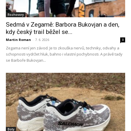
Rozhovory
Sedmá v Zegamě: Barbora Bukovjan a den,
kdy český trail běžel se...
Martin Roman
-
7. 6. 2026
0
Zegama není jen závod. Je to zkouška nervů, techniky, odvahy a
schopnosti vydržet hluk, bahno i vlastní pochybnosti. A právě tady
se Barboře Bukovjan...
Boty