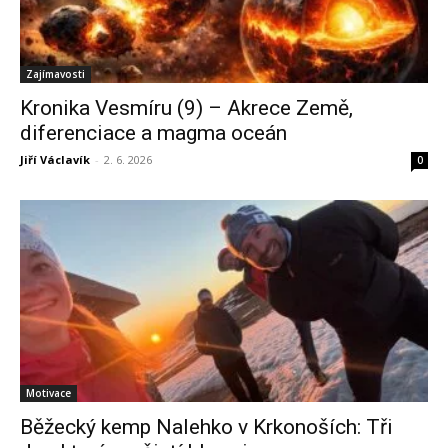
Zajímavosti
Kronika Vesmíru (9) – Akrece Země,
diferenciace a magma oceán
Jiří Václavík
-
2. 6. 2026
0
Motivace
Běžecký kemp Nalehko v Krkonoších: Tři