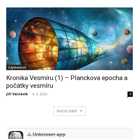
Zajímavosti
Kronika Vesmíru (1) – Planckova epocha a
počátky vesmíru
Jiří Václavík
-
4. 4. 2026
0
Načíst další
Unknown app