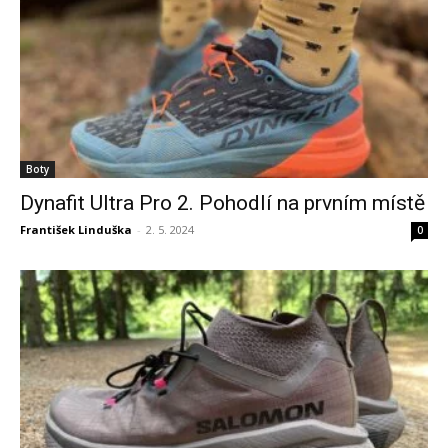
Boty
Dynafit Ultra Pro 2. Pohodlí na prvním místě
František Linduška
-
2. 5. 2024
0