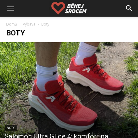
Domů
Výbava
Boty
BOTY
BOTY
Salomon Ultra Glide 4: komfort na