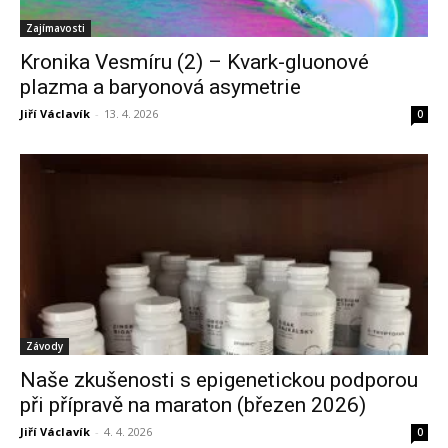
Zajímavosti
Kronika Vesmíru (2) – Kvark-gluonové
plazma a baryonová asymetrie
Jiří Václavík
-
13. 4. 2026
0
Závody
Naše zkušenosti s epigenetickou podporou
při přípravě na maraton (březen 2026)
Jiří Václavík
-
4. 4. 2026
0