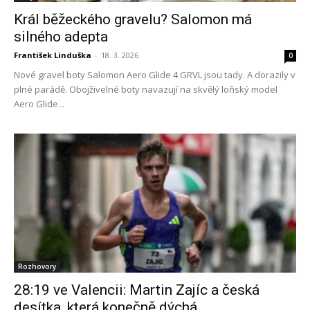
Král běžeckého gravelu? Salomon má
silného adepta
František Linduška
-
18. 3. 2026
0
Nové gravel boty Salomon Aero Glide 4 GRVL jsou tady. A dorazily v
plné parádě. Obojživelné boty navazují na skvělý loňský model
Aero Glide...
Rozhovory
28:19 ve Valencii: Martin Zajíc a česká
desítka, která konečně dýchá...