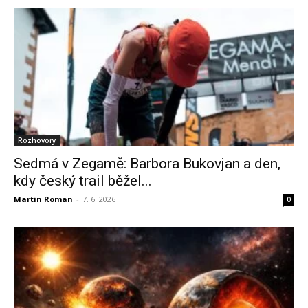
Rozhovory
Sedmá v Zegamě: Barbora Bukovjan a den,
kdy český trail běžel...
Martin Roman
-
7. 6. 2026
0