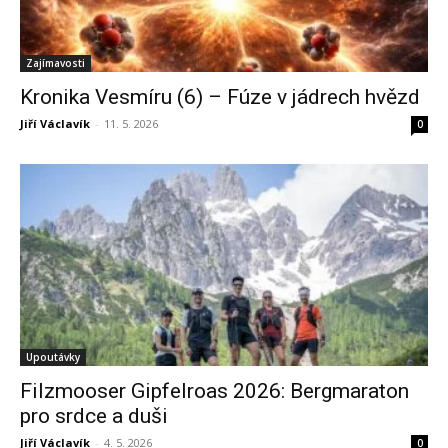
Zajímavosti
Kronika Vesmíru (6) – Fúze v jádrech hvězd
Jiří Václavík
-
11. 5. 2026
0
Upoutávky
Filzmooser Gipfelroas 2026: Bergmaraton
pro srdce a duši
Jiří Václavík
-
4. 5. 2026
0