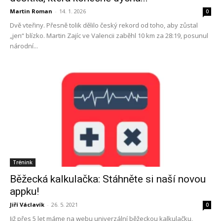
Martin Roman
-
14. 1. 2026
0
Dvě vteřiny. Přesně tolik dělilo český rekord od toho, aby zůstal
„jen“ blízko. Martin Zajíc ve Valencii zaběhl 10 km za 28:19, posunul
národní...
Trénink
Běžecká kalkulačka: Stáhněte si naší novou
appku!
Jiří Václavík
-
26. 5. 2021
0
Již přes 5 let máme na webu univerzální běžeckou kalkulačku,