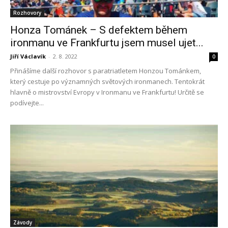
Rozhovory
Honza Tománek – S defektem během
ironmanu ve Frankfurtu jsem musel ujet...
Jiří Václavík
-
2. 8. 2022
0
Přinášíme další rozhovor s paratriatletem Honzou Tománkem,
který cestuje po významných světových ironmanech. Tentokrát
hlavně o mistrovství Evropy v Ironmanu ve Frankfurtu! Určitě se
podívejte...
Závody