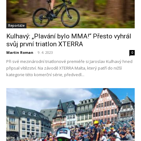
Reportáže
Kulhavý: „Plavání bylo MMA!“ Přesto vyhrál
svůj první triatlon XTERRA
Martin Roman
-
9. 4. 2023
0
Při své mezinárodní triatlonové premiéře si Jaroslav Kulhavý hned
připsal vítězství. Na závodě XTERRA Malta, který patří do nižší
kategorie této komerční série, předvedl...