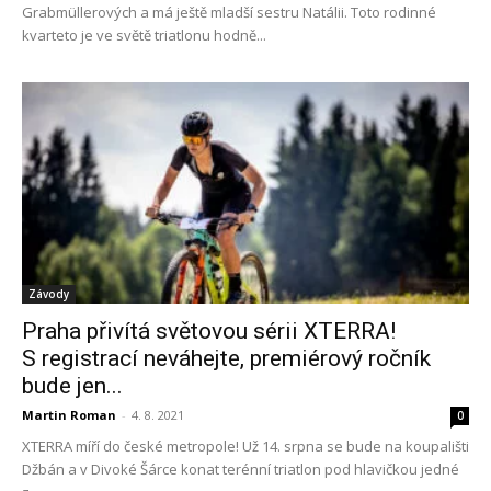
Grabmüllerových a má ještě mladší sestru Natálii. Toto rodinné
kvarteto je ve světě triatlonu hodně...
Závody
Praha přivítá světovou sérii XTERRA!
S registrací neváhejte, premiérový ročník
bude jen...
Martin Roman
-
4. 8. 2021
0
XTERRA míří do české metropole! Už 14. srpna se bude na koupališti
Džbán a v Divoké Šárce konat terénní triatlon pod hlavičkou jedné