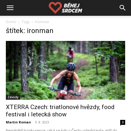
Domů
Tagy
Ironman
štítek: ironman
Závody
XTERRA Czech: triatlonové hvězdy, food
festival i letecká show
Martin Roman
-
9. 8. 2023
0
Nejsilnější konkurence, jaká se kdy v Česku představila, míří do