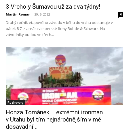
3 Vrcholy Šumavou už za dva týdny!
Martin Roman
-
29. 6. 2022
0
Druhý ročník etapového závodu v běhu do vrchu odstartuje v
pátek 8.7. z areálu vimperské firmy Rohde & Schwarz. Na
závodníky budou ve třech...
Rozhovory
Honza Tománek – extrémní ironman
v Utahu byl tím nejnáročnějším v mé
dosavadní...