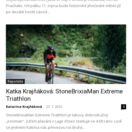
Prachatic. Od pátku 11. srpna bude historické jihočeské město již
po desáté hostit závod...
Reportáže
Katka Krajňáková: StoneBrixiaMan Extreme
Triathlon
Katarína Krajňáková
-
23. 7. 2023
0
StoneBrixiaMan Extreme Triathlon je takový dobrodružný
„ironman“. 3,8 km plavání v Lago d'Iseo startuje ve 4:00 ráno. Lodí
se jménem Katrina nás převezou na druhý...