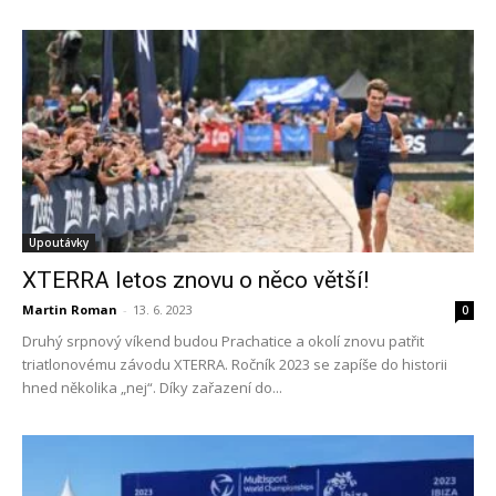
Upoutávky
XTERRA letos znovu o něco větší!
Martin Roman
-
13. 6. 2023
0
Druhý srpnový víkend budou Prachatice a okolí znovu patřit
triatlonovému závodu XTERRA. Ročník 2023 se zapíše do historii
hned několika „nej“. Díky zařazení do...