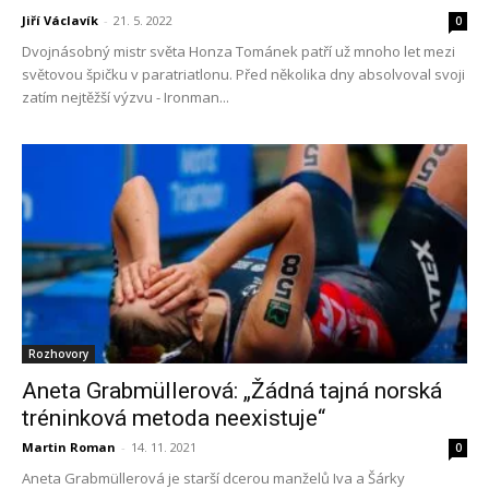
Jiří Václavík
-
21. 5. 2022
0
Dvojnásobný mistr světa Honza Tománek patří už mnoho let mezi
světovou špičku v paratriatlonu. Před několika dny absolvoval svoji
zatím nejtěžší výzvu - Ironman...
Rozhovory
Aneta Grabmüllerová: „Žádná tajná norská
tréninková metoda neexistuje“
Martin Roman
-
14. 11. 2021
0
Aneta Grabmüllerová je starší dcerou manželů Iva a Šárky