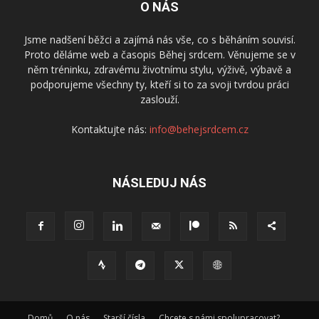
O NÁS
Jsme nadšení běžci a zajímá nás vše, co s běháním souvisí.
Proto děláme web a časopis Běhej srdcem. Věnujeme se v
něm tréninku, zdravému životnímu stylu, výživě, výbavě a
podporujeme všechny ty, kteří si to za svoji tvrdou práci
zaslouží.
Kontaktujte nás:
info@behejsrdcem.cz
NÁSLEDUJ NÁS
Domů
O nás
Starší čísla
Chcete s námi spolupracovat?