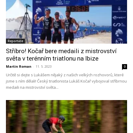
Reportáže
Stříbro! Kočař bere medaili z mistrovství
světa v terénním triatlonu na Ibize
Martin Roman
-
11. 5. 2023
0
Určitě si dejte s Lukášem nějaký z našich velkých rozhovorů, které
jsme s ním dělali! Český triatlonista Lukáš Kočař vybojoval stříbrnou
medaili na mistrovství světa...