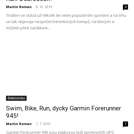
Martin Roman
-
8. 10. 2019
0
Triatlon se stává už několik let velmi populárním sportem a na trhu
se tak objevuje nespočet tréninkových kempů, na kterých si
můžete před začátkem...
Elektronika
Swim, Bike, Run, dycky Garmin Forerunner
945!
Martin Roman
-
7. 7. 2019
1
Garmin Forerunner 945 jsou vlajkovou lodí sportovních GPS