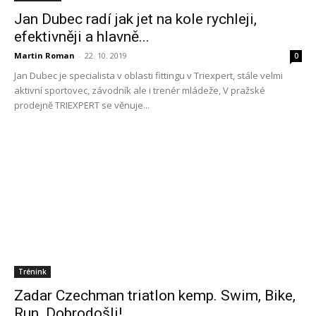
Jan Dubec radí jak jet na kole rychleji,
efektivněji a hlavně...
Martin Roman
-
22. 10. 2019
0
Jan Dubec je specialista v oblasti fittingu v Triexpert, stále velmi
aktivní sportovec, závodník ale i trenér mládeže, V pražské
prodejně TRIEXPERT se věnuje...
Trénink
Zadar Czechman triatlon kemp. Swim, Bike,
Run. Dobrodošli!