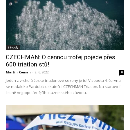
Závody
CZECHMAN: O cennou trofej pojede přes
600 triatlonistů!
Martin Roman
-
2. 6. 2022
0
Jeden z vrcholů české triatlonové sezony je tu! V sobotu 4. června
se nedaleko Pardubic uskuteční CZECHMAN Triatlon. Na startovní
listině nejpopulárnějšího tuzemského závodu...