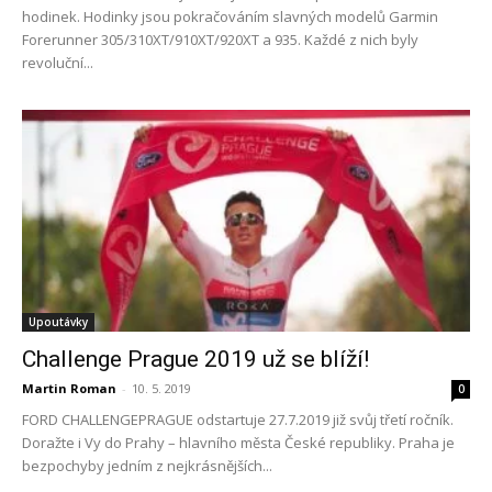
hodinek. Hodinky jsou pokračováním slavných modelů Garmin
Forerunner 305/310XT/910XT/920XT a 935. Každé z nich byly
revoluční...
Upoutávky
Challenge Prague 2019 už se blíží!
Martin Roman
-
10. 5. 2019
0
FORD CHALLENGEPRAGUE odstartuje 27.7.2019 již svůj třetí ročník.
Doražte i Vy do Prahy – hlavního města České republiky. Praha je
bezpochyby jedním z nejkrásnějších...