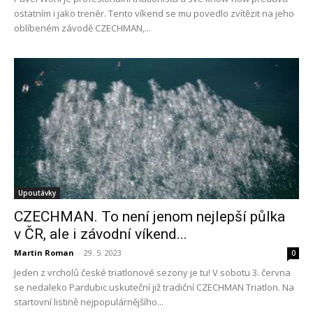
ostatním i jako trenér. Tento víkend se mu povedlo zvítězit na jeho
oblíbeném závodě CZECHMAN,...
Upoutávky
CZECHMAN. To není jenom nejlepší půlka
v ČR, ale i závodní víkend...
Martin Roman
-
29. 5. 2023
0
Jeden z vrcholů české triatlonové sezony je tu! V sobotu 3. června
se nedaleko Pardubic uskuteční již tradiční CZECHMAN Triatlon. Na
startovní listině nejpopulárnějšího...