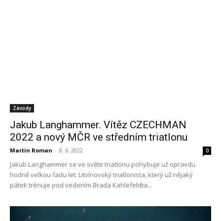
Závody
Jakub Langhammer. Vítěz CZECHMAN
2022 a nový MČR ve středním triatlonu
Martin Roman
-
8. 6. 2022
0
Jakub Langhammer se ve světe triatlonu pohybuje už opravdu
hodně velkou řadu let. Litvínovský triatlonista, který už nějaký
pátek trénuje pod vedením Brada Kahlefeldta...