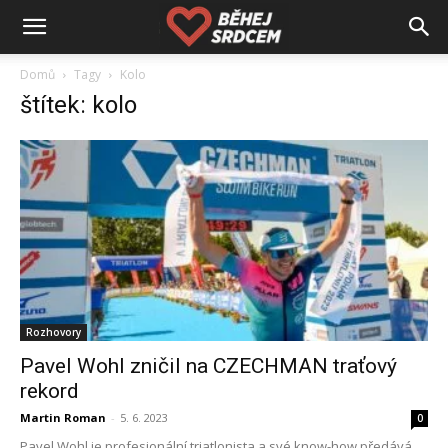
Domů
Tagy
Kolo
štítek: kolo
Rozhovory
Pavel Wohl zničil na CZECHMAN traťový
rekord
Martin Roman
-
5. 6. 2023
0
Pavel Wohl je profesionální triatlonista a své know-how předává