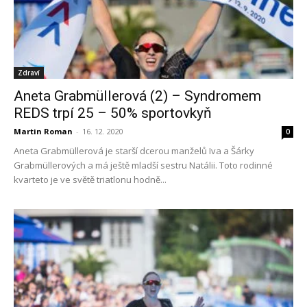
Zdraví
Aneta Grabmüllerová (2) – Syndromem
REDS trpí 25 – 50% sportovkyň
Martin Roman
-
16. 12. 2020
0
Aneta Grabmüllerová je starší dcerou manželů Iva a Šárky
Grabmüllerových a má ještě mladší sestru Natálii. Toto rodinné
kvarteto je ve světě triatlonu hodně...