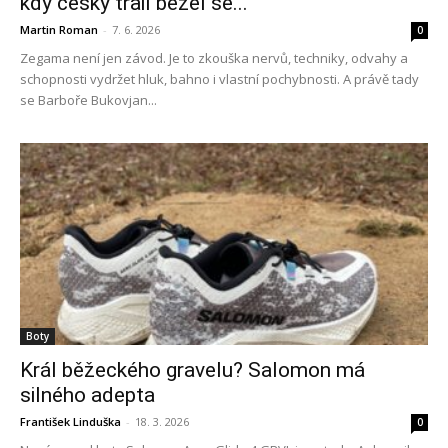
kdy český trail běžel se...
Martin Roman
-
7. 6. 2026
0
Zegama není jen závod. Je to zkouška nervů, techniky, odvahy a
schopnosti vydržet hluk, bahno i vlastní pochybnosti. A právě tady
se Barboře Bukovjan...
Boty
Král běžeckého gravelu? Salomon má
silného adepta
František Linduška
-
18. 3. 2026
0