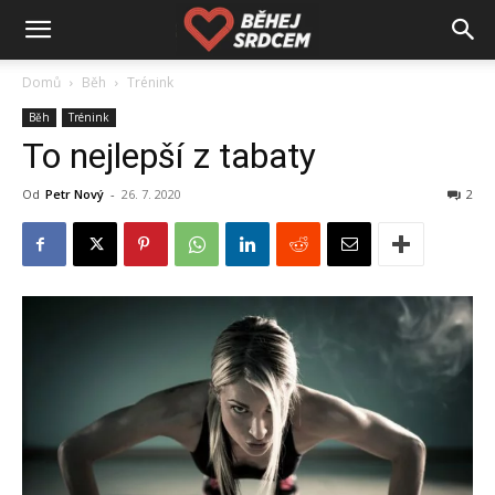
Domů
Běh
Trénink
Běh
Trénink
To nejlepší z tabaty
Od
Petr Nový
-
26. 7. 2020
2