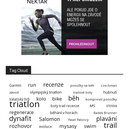
Tag Cloud
recenze
run
Garmin
ponožky na běh
czechman
olympijský triatlon
hubnutí
závod
trailové boty
běh
kolo
bike
Valašský hrb
kompresní ponožky
triatlon
MS
boty trail recenze
XTERRA
regenerace
běhání v horách
Radek Brunner
dynafit
plavání
Salomon
Pavel Paloncý
trail
rozhovor
mysasy
swim
evoluce