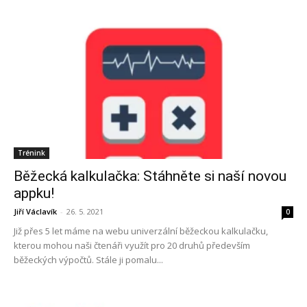
Trénink
Běžecká kalkulačka: Stáhněte si naší novou
appku!
Jiří Václavík
-
26. 5. 2021
0
Již přes 5 let máme na webu univerzální běžeckou kalkulačku,
kterou mohou naši čtenáři využít pro 20 druhů především
běžeckých výpočtů. Stále ji pomalu...