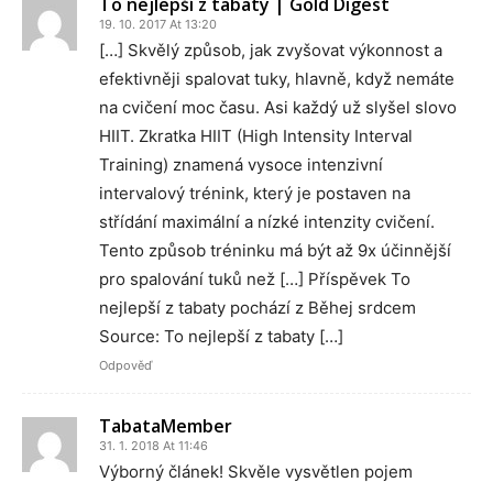
To nejlepší z tabaty | Gold Digest
19. 10. 2017 At 13:20
[…] Skvělý způsob, jak zvyšovat výkonnost a
efektivněji spalovat tuky, hlavně, když nemáte
na cvičení moc času. Asi každý už slyšel slovo
HIIT. Zkratka HIIT (High Intensity Interval
Training) znamená vysoce intenzivní
intervalový trénink, který je postaven na
střídání maximální a nízké intenzity cvičení.
Tento způsob tréninku má být až 9x účinnější
pro spalování tuků než […] Příspěvek To
nejlepší z tabaty pochází z Běhej srdcem
Source: To nejlepší z tabaty […]
Odpověď
TabataMember
31. 1. 2018 At 11:46
Výborný článek! Skvěle vysvětlen pojem