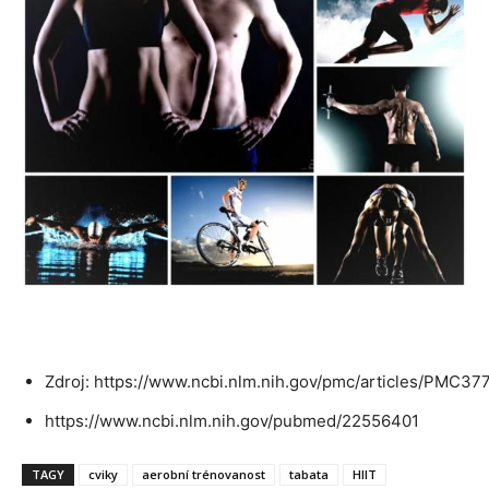
Zdroj: https://www.ncbi.nlm.nih.gov/pmc/articles/PMC37
https://www.ncbi.nlm.nih.gov/pubmed/22556401
TAGY
cviky
aerobní trénovanost
tabata
HIIT