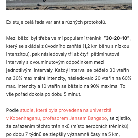
Existuje celá řada variant a různých protokolů.
Mezi běžci byl třeba velmi populární trénink
“30-20-10”
,
který se skládal z úvodního zahřátí (1,2 km běhu s nízkou
intenzitou), pak následovaly tři až čtyři pětiminutové
intervaly s dvouminutovým odpočinkem mezi
jednotlivými intervaly. Každý interval se běželo 30 vteřin
na 30% maximální intenzity, následovalo 20 vteřin na 60%
max. intenzity a 10 vteřin se běželo na 90% maxima. To
vše pořád dokola po dobu 5 minut.
Podle
studie, která byla provedena na univerzitě
v Kopenhagenu, profesorem Jensem Bangsbo
, se zjistilo,
že zařazením těchto tréninků (místo aerobních tréninků)
po dobu 7 týdnů se zlepšily významně časy na 5 km,