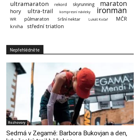
maraton
ultramaraton
skyrunning
rekord
ironman
ultra-trail
hory
kompresní návleky
MČR
půlmaraton
Sršní nektar
WR
Lukáš Kočař
střední triatlon
kniha
Nepřehlédněte
Rozhovory
Sedmá v Zegamě: Barbora Bukovjan a den,