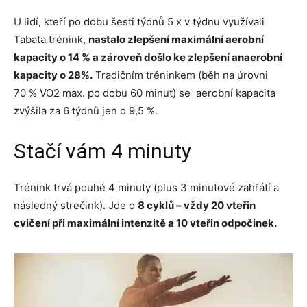
U lidí, kteří po dobu šesti týdnů 5 x v týdnu využívali
Tabata trénink,
nastalo zlepšení maximální aerobní
kapacity o 14 % a zároveň došlo ke zlepšení anaerobní
kapacity o 28%.
Tradičním tréninkem (běh na úrovni
70 % VO2 max. po dobu 60 minut) se aerobní kapacita
zvýšila za 6 týdnů jen o 9,5 %.
Stačí vám 4 minuty
Trénink trvá pouhé 4 minuty (plus 3 minutové zahřátí a
následný strečink). Jde o
8 cyklů – vždy 20 vteřin
cvičení při maximální intenzitě a 10 vteřin odpočinek.