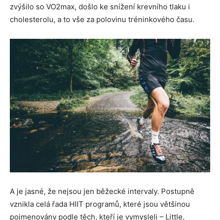
zvýšilo so VO2max, došlo ke snížení krevního tlaku i
cholesterolu, a to vše za polovinu tréninkového času.
A je jasné, že nejsou jen běžecké intervaly. Postupně
vznikla celá řada HIIT programů, které jsou většinou
pojmenovány podle těch, kteří je vymysleli – Little,