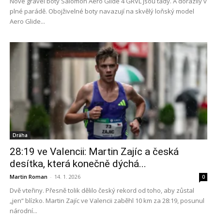
Nové gravel boty Salomon Aero Glide 4 GRVL jsou tady. A dorazily v
plné parádě. Obojživelné boty navazují na skvělý loňský model
Aero Glide...
Dráha
28:19 ve Valencii: Martin Zajíc a česká
desítka, která konečně dýchá...
Martin Roman
-
14. 1. 2026
0
Dvě vteřiny. Přesně tolik dělilo český rekord od toho, aby zůstal
„jen“ blízko. Martin Zajíc ve Valencii zaběhl 10 km za 28:19, posunul
národní...