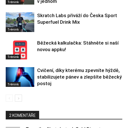
v jednom
Trénink
Skratch Labs přiváží do Česka Sport
Superfuel Drink Mix
Trénink
Běžecká kalkulačka: Stáhněte si naší
novou appku!
Trénink
Cvičení, díky kterému zpevníte hýždě,
stabilizujete pánev a zlepšíte běžecký
postoj
Trénink
2 KOMENTÁŘE