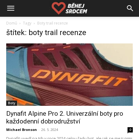
Domů
Tagy
Boty trail recenze
štítek: boty trail recenze
Boty
Dynafit Alpine Pro 2. Univerzální boty pro
každodenní dobrodružství
Michael Bronson
-
26. 5. 2024
0
Dynafit uvedl na trh v roce 2024 celou řadu bot, ale jak se mezi nimi