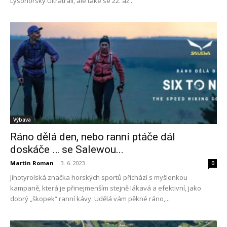
Lysohorský Ultratrail, ale také se 22. až...
Výbava
Ráno dělá den, nebo ranní ptáče dál
doskáče … se Salewou...
Martin Roman
-
3. 6. 2023
0
Jihotyrolská značka horských sportů přichází s myšlenkou
kampaně, která je přinejmenším stejně lákavá a efektivní, jako
dobrý „škopek“ ranní kávy. Udělá vám pěkné ráno,...