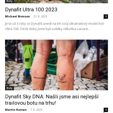
Boty
Dynafit Ultra 100 2023
Michael Bronson
-
23. 8. 2023
0
Je to už 3 roky co Dynafit uvedl na trh svůj ultratrailový model bot
Ultra 100. Od té doby jsme byli svědky několika variant...
Boty
Dynafit Sky DNA: Našli jsme asi nejlepší
trailovou botu na trhu!
Martin Roman
-
7. 8. 2023
0