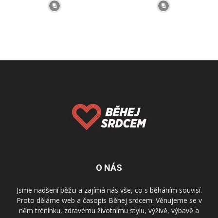
O NÁS
Jsme nadšení běžci a zajímá nás vše, co s běháním souvisí.
Proto děláme web a časopis Běhej srdcem. Věnujeme se v
něm tréninku, zdravému životnímu stylu, výživě, výbavě a