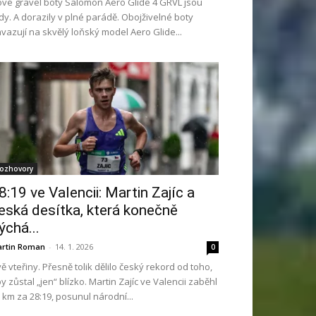
vé gravel boty Salomon Aero Glide 4 GRVL jsou
dy. A dorazily v plné parádě. Obojživelné boty
vazují na skvělý loňský model Aero Glide...
ozhovory
8:19 ve Valencii: Martin Zajíc a
eská desítka, která konečně
ýchá...
rtin Roman
-
14. 1. 2026
0
ě vteřiny. Přesně tolik dělilo český rekord od toho,
y zůstal „jen“ blízko. Martin Zajíc ve Valencii zaběhl
 km za 28:19, posunul národní...