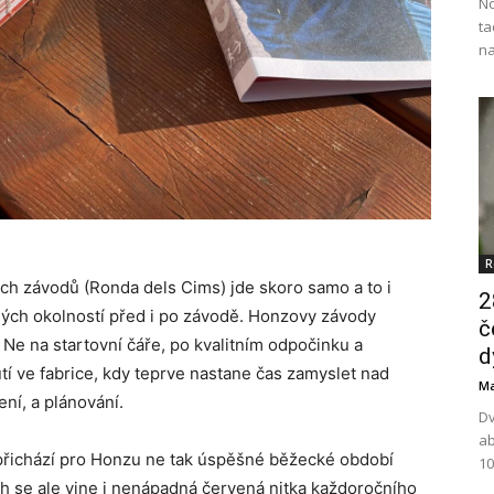
No
ta
na
R
ších závodů (Ronda dels Cims) jde skoro samo a to i
2
ých okolností před i po závodě. Honzovy závody
č
. Ne na startovní čáře, po kvalitním odpočinku a
d
í ve fabrice, kdy teprve nastane čas zamyslet nad
Ma
ní, a plánování.
Dv
ab
přichází pro Honzu ne tak úspěšné běžecké období
10
 se ale vine i nenápadná červená nitka každoročního