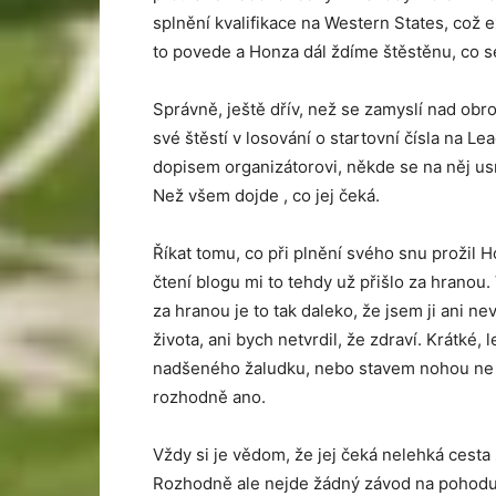
splnění kvalifikace na Western States, což
to povede a Honza dál ždíme štěstěnu, co s
Správně, ještě dřív, než se zamyslí nad ob
své štěstí v losování o startovní čísla na 
dopisem organizátorovi, někde se na něj usm
Než všem dojde , co jej čeká.
Říkat tomu, co při plnění svého snu prožil H
čtení blogu mi to tehdy už přišlo za hranou
za hranou je to tak daleko, že jsem ji ani n
života, ani bych netvrdil, že zdraví. Krátké
nadšeného žaludku, nebo stavem nohou ne úp
rozhodně ano.
Vždy si je vědom, že jej čeká nelehká cesta
Rozhodně ale nejde žádný závod na pohodu, t