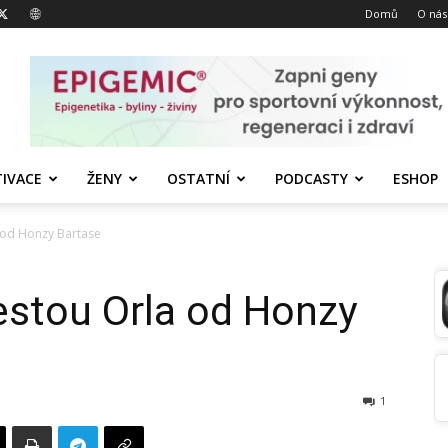
Domů
O nás
IVACE
ŽENY
OSTATNÍ
PODCASTY
ESHOP
 od Honzy Bartase
estou Orla od Honzy
1