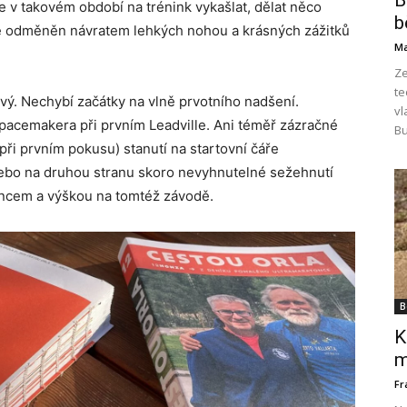
B
 v takovém období na trénink vykašlat, dělat něco
b
, je odměněn návratem lehkých nohou a krásných zážitků
Ma
Ze
te
vý. Nechybí začátky na vlně prvotního nadšení.
vl
pacemakera při prvním Leadville. Ani téměř zázračné
Bu
při prvním pokusu) stanutí na startovní čáře
ebo na druhou stranu skoro nevyhnutelné sežehnutí
luncem a výškou na tomtéž závodě.
B
K
m
Fr