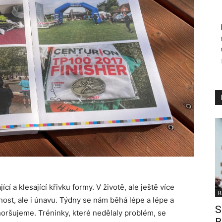
í a klesající křivku formy. V životě, ale ještě více
R
ost, ale i únavu. Týdny se nám běhá lépe a lépe a
S
oršujeme. Tréninky, které nedělaly problém, se