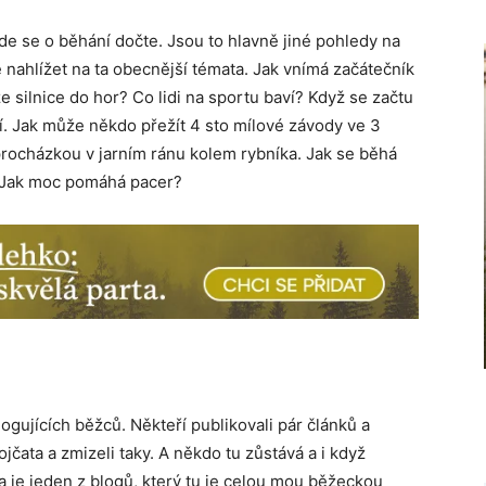
kde se o běhání dočte. Jsou to hlavně jiné pohledy na
ě nahlížet na ta obecnější témata. Jak vnímá začátečník
e silnice do hor? Co lidi na sportu baví? Když se začtu
í. Jak může někdo přežít 4 sto mílové závody ve 3
procházkou v jarním ránu kolem rybníka. Jak se běhá
? Jak moc pomáhá pacer?
gujících běžců. Někteří publikovali pár článků a
dvojčata a zmizeli taky. A někdo tu zůstává a i když
a je jeden z blogů, který tu je celou mou běžeckou