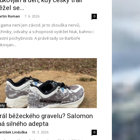
ukovjan a den, kdy český trail
ěžel se...
rtin Roman
-
7. 6. 2026
0
gama není jen závod. Je to zkouška nervů,
chniky, odvahy a schopnosti vydržet hluk, bahno i
astní pochybnosti. A právě tady se Barboře
kovjan...
oty
rál běžeckého gravelu? Salomon
á silného adepta
antišek Linduška
-
18. 3. 2026
0