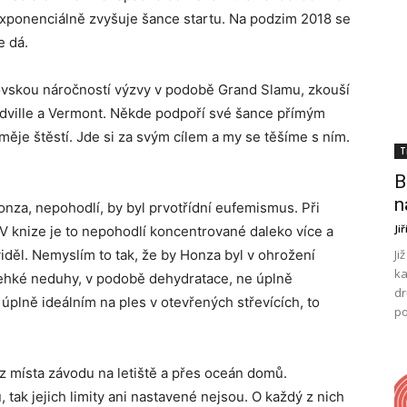
 exponenciálně zvyšuje šance startu. Na podzim 2018 se
e dá.
rovskou náročností výzvy v podobě Grand Slamu, zkouší
Leadville a Vermont. Někde podpoří své šance přímým
ěje štěstí. Jde si za svým cílem a my se těšíme s ním.
T
B
n
onza, nepohodlí, by byl prvotřídní eufemismus. Při
Ji
. V knize je to nepohodlí koncentrované daleko více a
eviděl. Nemyslím to tak, že by Honza byl v ohrožení
Ji
ka
, lehké neduhy, v podobě dehydratace, ne úplně
dr
lně ideálním na ples v otevřených střevících, to
po
 z místa závodu na letiště a přes oceán domů.
ak jejich limity ani nastavené nejsou. O každý z nich