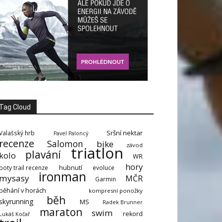
Tag Cloud
Sršní nektar
Valašský hrb
Pavel Paloncý
recenze
Salomon
bike
závod
triatlon
plavání
kolo
WR
hory
boty trail recenze
hubnutí
evoluce
ironman
mysasy
MČR
Garmin
běhání v horách
kompresní ponožky
běh
skyrunning
MS
Radek Brunner
maraton
swim
rekord
Lukáš Kočař