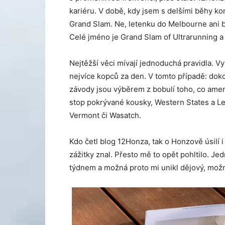
kariéru. V době, kdy jsem s delšími běhy ko
Grand Slam. Ne, letenku do Melbourne ani bí
Celé jméno je Grand Slam of Ultrarunning a 
Nejtěžší věci mívají jednoduchá pravidla. V
nejvíce kopců za den. V tomto případě: dok
závody jsou výběrem z bobulí toho, co ameri
stop pokrývané kousky, Western States a L
Vermont či Wasatch.
Kdo četl blog 12Honza, tak o Honzově úsilí i 
zážitky znal. Přesto mě to opět pohltilo. Jed
týdnem a možná proto mi unikl dějový, možn