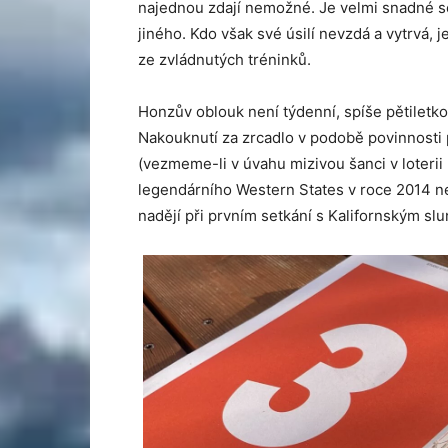
najednou zdají nemožné. Je velmi snadné se
jiného. Kdo však své úsilí nevzdá a vytrvá
ze zvládnutých tréninků.
Honzův oblouk není týdenní, spíše pětiletko
Nakouknutí za zrcadlo v podobě povinnosti 
(vezmeme-li v úvahu mizivou šanci v loterii 
legendárního Western States v roce 2014 n
nadějí při prvním setkání s Kalifornským s