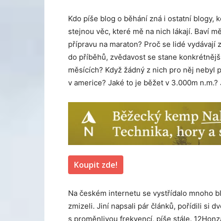
Kdo píše blog o běhání zná i ostatní blogy, 
stejnou věc, které mě na nich lákají. Baví m
přípravu na maraton? Proč se lidé vydávají z
do příběhů, zvědavost se stane konkrétnějš
měsících? Když žádný z nich pro něj nebyl 
v americe? Jaké to je běžet v 3.000m n.m.
Koupit zde!
Na českém internetu se vystřídalo mnoho blo
zmizeli. Jiní napsali pár článků, pořídili si 
s proměnlivou frekvencí, píše stále. 12Honz