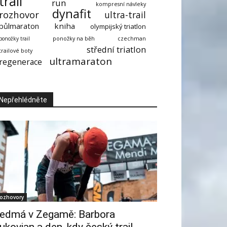
trail
run
kompresní návleky
dynafit
rozhovor
ultra-trail
půlmaraton
kniha
olympijský triatlon
ponožky trail
ponožky na běh
czechman
střední triatlon
trailové boty
ultramaraton
regenerace
Nepřehlédněte
ozhovory
edmá v Zegamě: Barbora