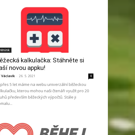
rénink
ěžecká kalkulačka: Stáhněte si
aší novou appku!
ří Václavík
-
26. 5. 2021
0
ž přes 5 let máme na webu univerzální běžeckou
lkulačku, kterou mohou naši čtenáři využít pro 20
uhů především běžeckých výpočtů. Stále ji
malu...