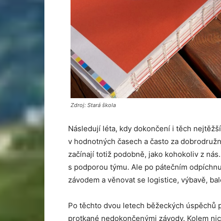
Zdroj: Stará škola
Následují léta, kdy dokončení i těch nejtěž
v hodnotných časech a často za dobrodružn
začínají totiž podobně, jako kohokoliv z nás
s podporou týmu. Ale po pátečním odpíchnut
závodem a věnovat se logistice, výbavě, bale
Po těchto dvou letech běžeckých úspěchů 
protkané nedokončenými závody. Kolem nich