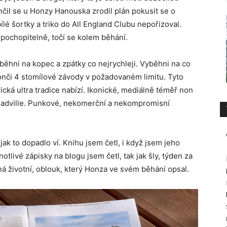
nčil se u Honzy Hanouska zrodil plán pokusit se o
lé šortky a triko do All England Clubu nepořizoval.
pochopitelně, točí se kolem běhání.
yběhni na kopec a zpátky co nejrychleji. Vyběhni na co
onči 4 stomílové závody v požadovaném limitu. Tyto
cká ultra tradice nabízí. Ikonické, mediálně téměř non
eadville. Punkové, nekomerční a nekompromisní
jak to dopadlo ví. Knihu jsem četl, i když jsem jeho
notlivé zápisky na blogu jsem četl, tak jak šly, týden za
á životní, oblouk, který Honza ve svém běhání opsal.