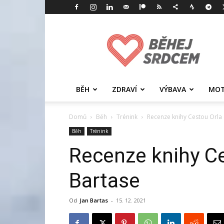
Běhej
srdcem
BĚH
ZDRAVÍ
VÝBAVA
MOT
Domů
Běh
Trénink
Recenze knihy Cestou Orla
Běh
Trénink
Recenze knihy C
Bartase
Od
Jan Bartas
-
15. 12. 2021