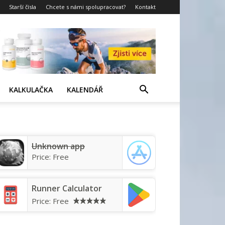
Starší čísla
Chcete s námi spolupracovat?
Kontakt
KALKULAČKA
KALENDÁŘ
Unknown app
Price:
Free
Runner Calculator
Price:
Free