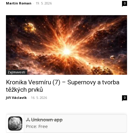
Martin Roman
-
19. 5. 2026
0
Zajímavosti
Kronika Vesmíru (7) – Supernovy a tvorba
těžkých prvků
Jiří Václavík
-
16. 5. 2026
0
Unknown app
Price:
Free