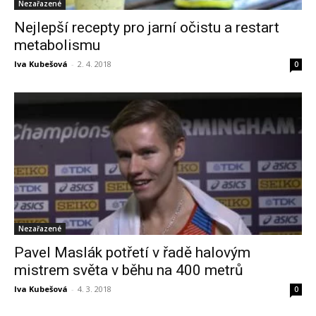
Nezařazené
Nejlepší recepty pro jarní očistu a restart
metabolismu
Iva Kubešová
-
2. 4. 2018
0
Nezařazené
Pavel Maslák potřetí v řadě halovým
mistrem světa v běhu na 400 metrů
Iva Kubešová
-
4. 3. 2018
0