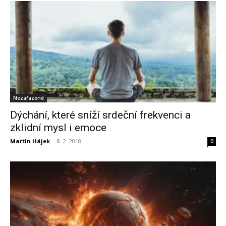
Nezařazené
Dýchání, které sníží srdeční frekvenci a
zklidní mysl i emoce
Martin Hájek
-
8. 2. 2018
0