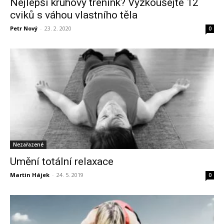
Nejlepší kruhový trénink? Vyzkoušejte 12
cviků s váhou vlastního těla
Petr Nový
-
23. 2. 2020
0
Nezařazené
Umění totální relaxace
Martin Hájek
-
24. 5. 2019
0