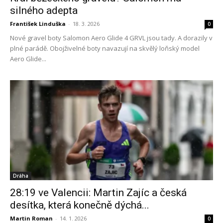
silného adepta
František Linduška
-
18. 3. 2026
0
Nové gravel boty Salomon Aero Glide 4 GRVL jsou tady. A dorazily v
plné parádě. Obojživelné boty navazují na skvělý loňský model
Aero Glide...
Dráha
28:19 ve Valencii: Martin Zajíc a česká
desítka, která konečně dýchá...
Martin Roman
-
14. 1. 2026
0