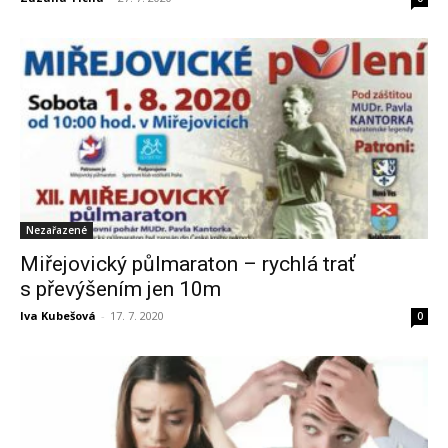
Nezařazené
Miřejovický půlmaraton – rychlá trať
s převýšením jen 10m
Iva Kubešová
-
17. 7. 2020
0