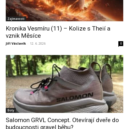
Zajímavosti
Kronika Vesmíru (11) – Kolize s Theií a
vznik Měsíce
Jiří Václavík
-
12. 6. 2026
0
Boty
Salomon GRVL Concept. Otevírají dveře do
budoucnosti gravel běhu?