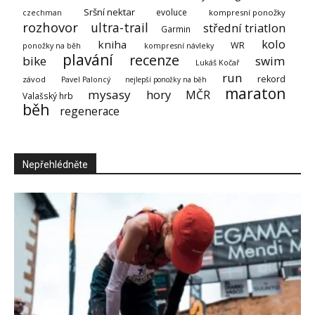
Sršní nektar
evoluce
kompresní ponožky
czechman
rozhovor
ultra-trail
střední triatlon
Garmin
kolo
kniha
WR
ponožky na běh
kompresní návleky
plavání
recenze
bike
swim
Lukáš Kočař
run
rekord
závod
Pavel Paloncý
nejlepší ponožky na běh
maraton
mysasy
hory
MČR
Valašský hrb
běh
regenerace
Nepřehlédněte