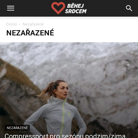
Domů
Nezařazené
NEZAŘAZENÉ
NEZAŘAZENÉ
Compressport pro sezónu podzim/zima