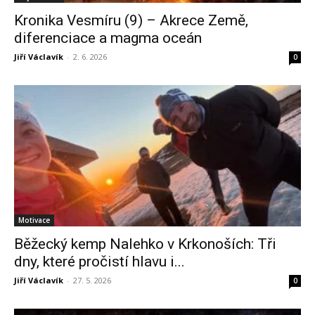
Kronika Vesmíru (9) – Akrece Země,
diferenciace a magma oceán
Jiří Václavík
-
2. 6. 2026
0
Motivace
Běžecký kemp Nalehko v Krkonoších: Tři
dny, které pročistí hlavu i...
Jiří Václavík
-
27. 5. 2026
0