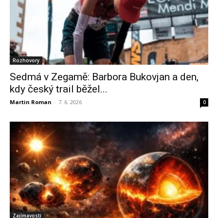
Rozhovory
Sedmá v Zegamě: Barbora Bukovjan a den,
kdy český trail běžel...
Martin Roman
-
7. 6. 2026
0
Zajímavosti