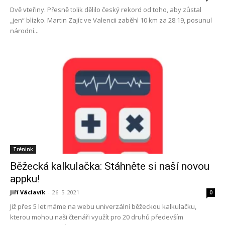
Dvě vteřiny. Přesně tolik dělilo český rekord od toho, aby zůstal
„jen“ blízko. Martin Zajíc ve Valencii zaběhl 10 km za 28:19, posunul
národní...
Trénink
Běžecká kalkulačka: Stáhněte si naší novou
appku!
Jiří Václavík
-
26. 5. 2021
0
Již přes 5 let máme na webu univerzální běžeckou kalkulačku,
kterou mohou naši čtenáři využít pro 20 druhů především