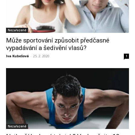
Nezařazené
Může sportování způsobit předčasné
vypadávání a šedivění vlasů?
Iva Kubešová
-
25. 2. 2020
1
Nezařazené