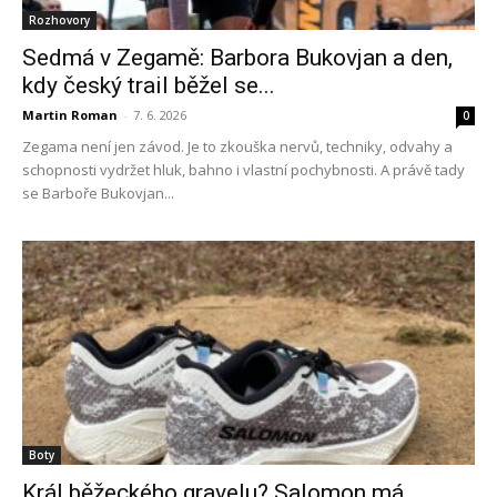
Rozhovory
Sedmá v Zegamě: Barbora Bukovjan a den,
kdy český trail běžel se...
Martin Roman
-
7. 6. 2026
0
Zegama není jen závod. Je to zkouška nervů, techniky, odvahy a
schopnosti vydržet hluk, bahno i vlastní pochybnosti. A právě tady
se Barboře Bukovjan...
Boty
Král běžeckého gravelu? Salomon má