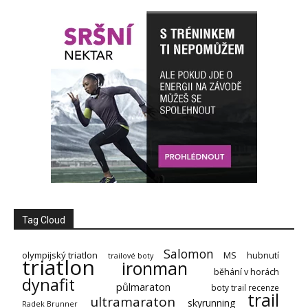
Tag Cloud
Salomon
olympijský triatlon
MS
hubnutí
trailové boty
triatlon
ironman
běhání v horách
dynafit
půlmaraton
boty trail recenze
trail
ultramaraton
skyrunning
Radek Brunner