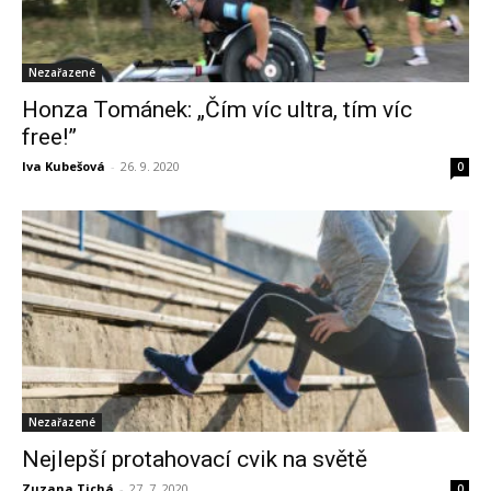
Nezařazené
Honza Tománek: „Čím víc ultra, tím víc
free!”
Iva Kubešová
-
26. 9. 2020
0
Nezařazené
Nejlepší protahovací cvik na světě
Zuzana Tichá
-
27. 7. 2020
0