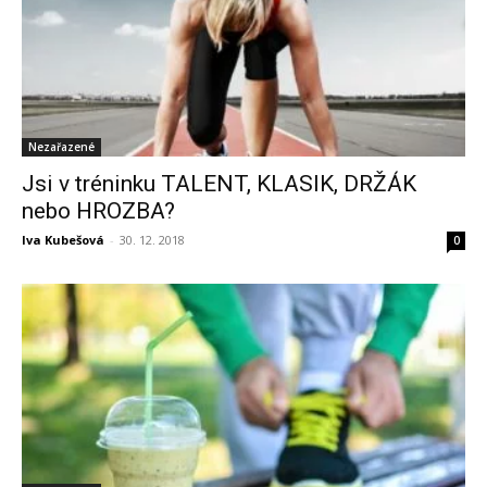
Nezařazené
Jsi v tréninku TALENT, KLASIK, DRŽÁK
nebo HROZBA?
Iva Kubešová
-
30. 12. 2018
0