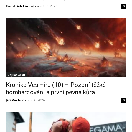
František Linduška
-
8. 6. 2026
0
Zajímavosti
Kronika Vesmíru (10) – Pozdní těžké
bombardování a první pevná kůra
Jiří Václavík
-
7. 6. 2026
0