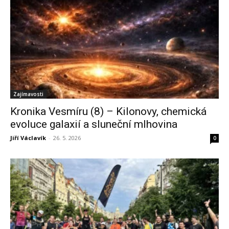
Zajímavosti
Kronika Vesmíru (8) – Kilonovy, chemická
evoluce galaxií a sluneční mlhovina
Jiří Václavík
-
26. 5. 2026
0