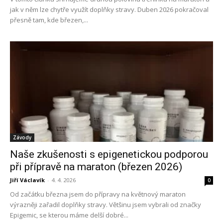
jak v něm lze chytře využít doplňky stravy. Duben 2026 pokračoval
přesně tam, kde březen,...
Závody
Naše zkušenosti s epigenetickou podporou
při přípravě na maraton (březen 2026)
Jiří Václavík
-
4. 4. 2026
0
Od začátku března jsem do přípravy na květnový maraton
výrazněji zařadil doplňky stravy. Většinu jsem vybrali od značky
Epigemic, se kterou máme delší dobré...