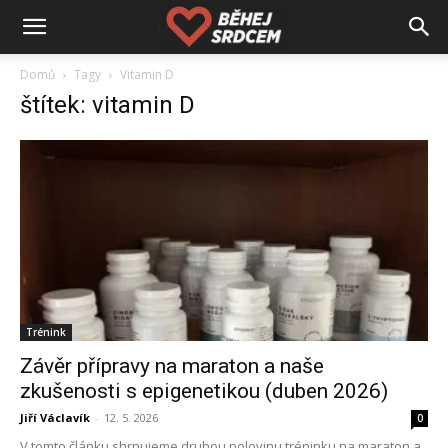
Domů
Tagy
Vitamin D
štítek: vitamin D
Trénink
Závěr přípravy na maraton a naše
zkušenosti s epigenetikou (duben 2026)
Jiří Václavík
-
12. 5. 2026
0
V tomto článku shrnujeme druhou polovinu tréninku na maraton a