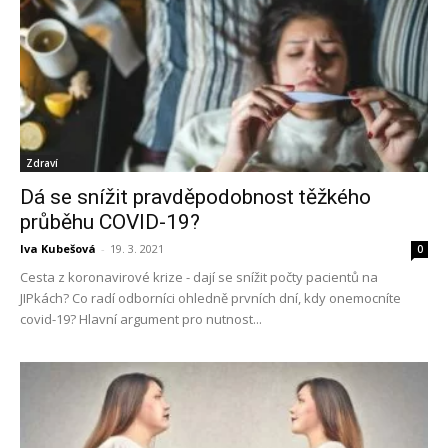
Zdraví
Dá se snížit pravděpodobnost těžkého
průběhu COVID-19?
Iva Kubešová
-
19. 3. 2021
0
Cesta z koronavirové krize - dají se snížit počty pacientů na
JIPkách? Co radí odborníci ohledně prvních dní, kdy onemocníte
covid-19? Hlavní argument pro nutnost...