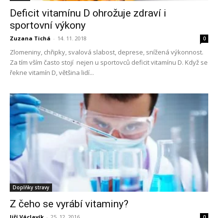
Deficit vitamínu D ohrožuje zdraví i
sportovní výkony
Zuzana Tichá
-
14. 11. 2018
0
Zlomeniny, chřipky, svalová slabost, deprese, snížená výkonnost.
Za tím vším často stojí nejen u sportovců deficit vitamínu D. Když se
řekne vitamín D, většina lidí...
Doplňky stravy
Z čeho se vyrábí vitaminy?
Jiří Václavík
-
25. 12. 2016
0