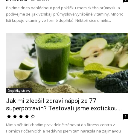
Pojďme dnes nahlédnout pod pokličku chemického průmyslu a
podívejme se, jak vznikají průmyslově vyráběné vitaminy. Mnoho
lidí kupuje vitaminy ve formě doplňků. Někteří sice umělé...
Doplňky stravy
Jak mi zlepšil zdraví nápoj ze 77
superpotravin? Testovali jsme exotickou...
1
Mimo běhání chodím pravidelně trénovat do fitness centra v
Horních Počernicích a nedávno jsem tam narazila na zajímavou