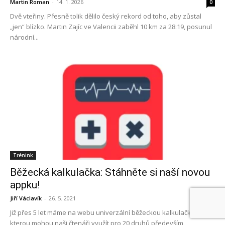
Martin Roman
-
14. 1. 2026
0
Dvě vteřiny. Přesně tolik dělilo český rekord od toho, aby zůstal
„jen“ blízko. Martin Zajíc ve Valencii zaběhl 10 km za 28:19, posunul
národní...
Trénink
Běžecká kalkulačka: Stáhněte si naší novou
appku!
Jiří Václavík
-
26. 5. 2021
0
Již přes 5 let máme na webu univerzální běžeckou kalkulačku,
kterou mohou naši čtenáři využít pro 20 druhů především