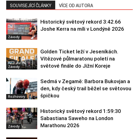
SOUVISEJÍCÍ ČLÁNKY
VÍCE OD AUTORA
Historický světový rekord 3:42.66
Joshe Kerra na míli v Londýně 2026
Závody
Golden Ticket leží v Jeseníkách.
Vítězové půlmaratonu poletí na
světové finále do Jižní Koreje
Závody
Sedmá v Zegamě: Barbora Bukovjan a
den, kdy český trail běžel se světovou
špičkou
Rozhovory
Historický světový rekord 1:59:30
Sabastiana Saweho na London
Marathonu 2026
Závody