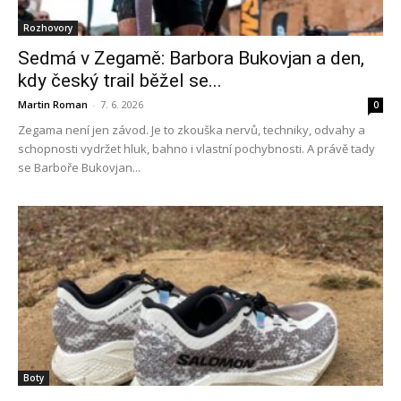
Rozhovory
Sedmá v Zegamě: Barbora Bukovjan a den,
kdy český trail běžel se...
Martin Roman
-
7. 6. 2026
0
Zegama není jen závod. Je to zkouška nervů, techniky, odvahy a
schopnosti vydržet hluk, bahno i vlastní pochybnosti. A právě tady
se Barboře Bukovjan...
Boty