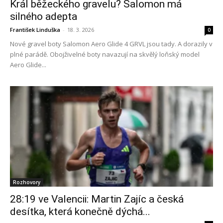
Král běžeckého gravelu? Salomon má
silného adepta
František Linduška
-
18. 3. 2026
0
Nové gravel boty Salomon Aero Glide 4 GRVL jsou tady. A dorazily v
plné parádě. Obojživelné boty navazují na skvělý loňský model
Aero Glide...
Rozhovory
28:19 ve Valencii: Martin Zajíc a česká
desítka, která konečně dýchá...