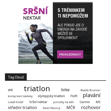
Tag Cloud
triatlon
bike
WR
Radek Brunner
plavání
run
olympijský triatlon
kompresní návleky
Sršní nektar
MS
Garmin
Lukáš Kočař
ponožky na běh
rozhovor
střední triatlon
MČR
Pavel Paloncý