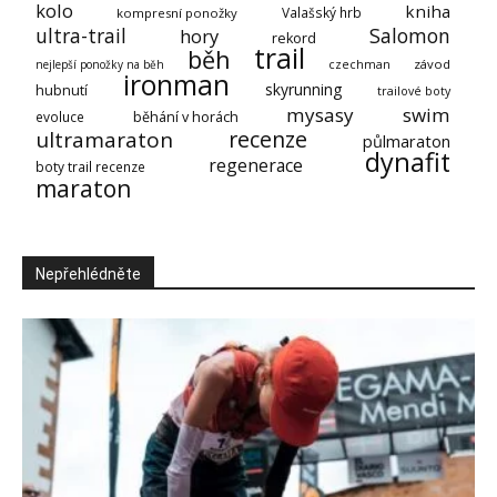
kolo
kniha
Valašský hrb
kompresní ponožky
ultra-trail
Salomon
hory
rekord
trail
běh
závod
nejlepší ponožky na běh
czechman
ironman
skyrunning
hubnutí
trailové boty
mysasy
swim
evoluce
běhání v horách
recenze
ultramaraton
půlmaraton
dynafit
regenerace
boty trail recenze
maraton
Nepřehlédněte