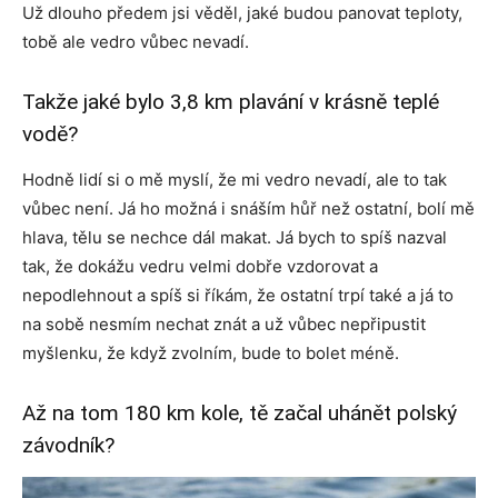
Už dlouho předem jsi věděl, jaké budou panovat teploty,
tobě ale vedro vůbec nevadí.
Takže jaké bylo 3,8 km plavání v krásně teplé
vodě?
Hodně lidí si o mě myslí, že mi vedro nevadí, ale to tak
vůbec není. Já ho možná i snáším hůř než ostatní, bolí mě
hlava, tělu se nechce dál makat. Já bych to spíš nazval
tak, že dokážu vedru velmi dobře vzdorovat a
nepodlehnout a spíš si říkám, že ostatní trpí také a já to
na sobě nesmím nechat znát a už vůbec nepřipustit
myšlenku, že když zvolním, bude to bolet méně.
Až na tom 180 km kole, tě začal uhánět polský
závodník?