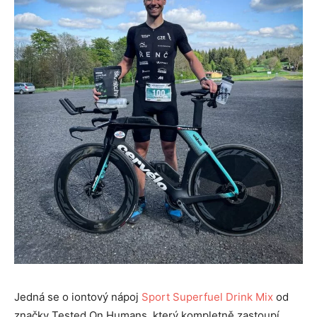
Jedná se o iontový nápoj
Sport Superfuel Drink Mix
od
značky Tested On Humans, který kompletně zastoupí