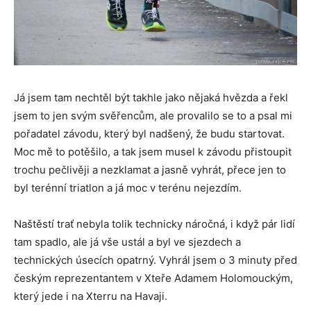
Já jsem tam nechtěl být takhle jako nějaká hvězda a řekl
jsem to jen svým svěřencům, ale provalilo se to a psal mi
pořadatel závodu, který byl nadšený, že budu startovat.
Moc mě to potěšilo, a tak jsem musel k závodu přistoupit
trochu pečlivěji a nezklamat a jasně vyhrát, přece jen to
byl terénní triatlon a já moc v terénu nejezdím.
Naštěstí trať nebyla tolik technicky náročná, i když pár lidí
tam spadlo, ale já vše ustál a byl ve sjezdech a
technických úsecích opatrný. Vyhrál jsem o 3 minuty před
českým reprezentantem v Xteře Adamem Holomouckým,
který jede i na Xterru na Havaji.