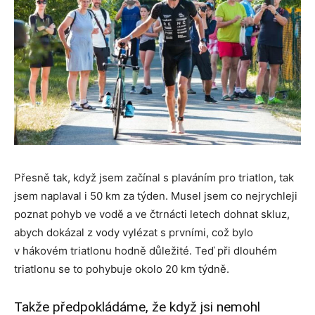
Přesně tak, když jsem začínal s plaváním pro triatlon, tak
jsem naplaval i 50 km za týden. Musel jsem co nejrychleji
poznat pohyb ve vodě a ve čtrnácti letech dohnat skluz,
abych dokázal z vody vylézat s prvními, což bylo
v hákovém triatlonu hodně důležité. Teď při dlouhém
triatlonu se to pohybuje okolo 20 km týdně.
Takže předpokládáme, že když jsi nemohl