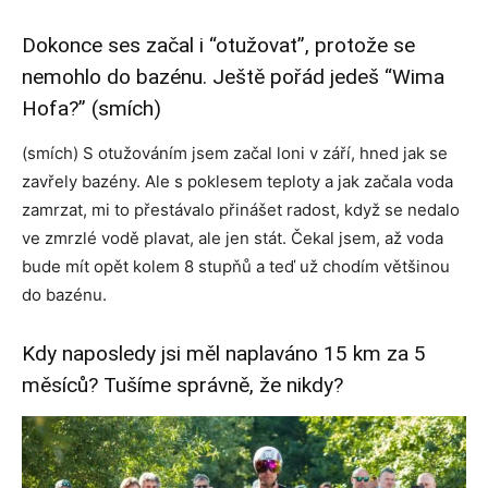
Dokonce ses začal i “otužovat”, protože se
nemohlo do bazénu. Ještě pořád jedeš “Wima
Hofa?” (smích)
(smích) S otužováním jsem začal loni v září, hned jak se
zavřely bazény. Ale s poklesem teploty a jak začala voda
zamrzat, mi to přestávalo přinášet radost, když se nedalo
ve zmrzlé vodě plavat, ale jen stát. Čekal jsem, až voda
bude mít opět kolem 8 stupňů a teď už chodím většinou
do bazénu.
Kdy naposledy jsi měl naplaváno 15 km za 5
měsíců? Tušíme správně, že nikdy?