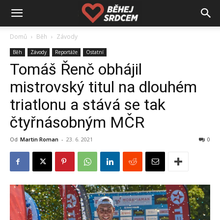
Domů
Běh
Závody
Běh
Závody
Reportáže
Ostatní
Tomáš Řenč obhájil
mistrovský titul na dlouhém
triatlonu a stává se tak
čtyřnásobným MČR
Od
Martin Roman
-
23. 6. 2021
0