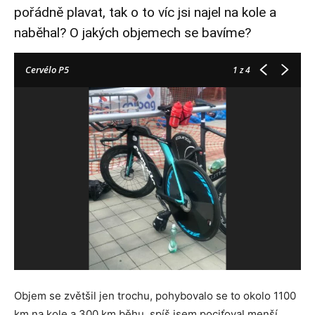
pořádně plavat, tak o to víc jsi najel na kole a
naběhal? O jakých objemech se bavíme?
Cervélo P5
1
z 4
Objem se zvětšil jen trochu, pohybovalo se to okolo 1100
km na kole a 300 km běhu, spíš jsem pociťoval menší