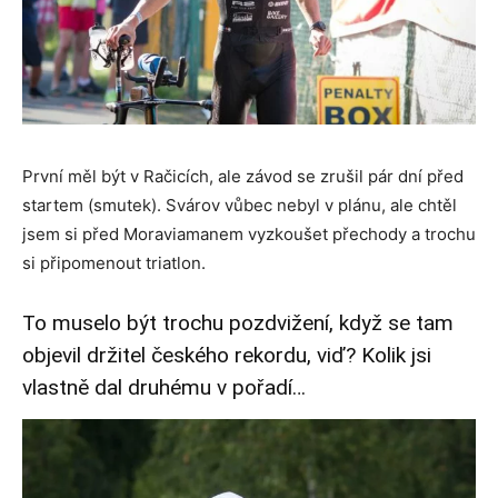
První měl být v Račicích, ale závod se zrušil pár dní před
startem (smutek). Svárov vůbec nebyl v plánu, ale chtěl
jsem si před Moraviamanem vyzkoušet přechody a trochu
si připomenout triatlon.
To muselo být trochu pozdvižení, když se tam
objevil držitel českého rekordu, viď? Kolik jsi
vlastně dal druhému v pořadí…