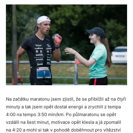
Na začátku maratonu jsem zjistil, že se přiblížil až na čtyři
minuty a tak jsem opět dostal energii a zrychlil z tempa
4:00 na tempo 3:50 min/km. Po půlmaratonu se opět
vzdálil na šest minut, motivace opět klesla a já zpomalil
na 4:20 a mohl si tak v pohodě doběhnout pro vítězství