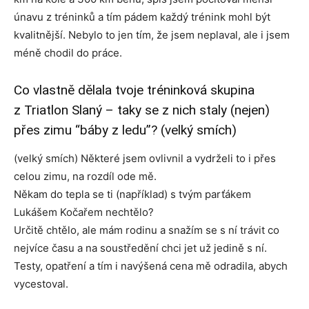
únavu z tréninků a tím pádem každý trénink mohl být
kvalitnější. Nebylo to jen tím, že jsem neplaval, ale i jsem
méně chodil do práce.
Co vlastně dělala tvoje tréninková skupina
z Triatlon Slaný – taky se z nich staly (nejen)
přes zimu “báby z ledu”? (velký smích)
(velký smích) Některé jsem ovlivnil a vydrželi to i přes
celou zimu, na rozdíl ode mě.
Někam do tepla se ti (například) s tvým parťákem
Lukášem Kočařem nechtělo?
Určitě chtělo, ale mám rodinu a snažím se s ní trávit co
nejvíce času a na soustředění chci jet už jedině s ní.
Testy, opatření a tím i navýšená cena mě odradila, abych
vycestoval.