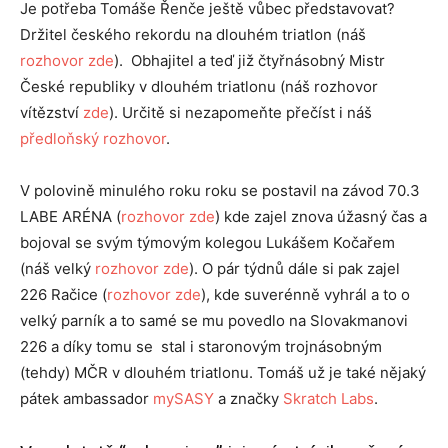
Je potřeba Tomáše Řenče ještě vůbec představovat?
Držitel českého rekordu na dlouhém triatlon (náš
rozhovor zde
). Obhajitel a teď již čtyřnásobný Mistr
České republiky v dlouhém triatlonu (náš rozhovor
vítězství
zde
). Určitě si nezapomeňte přečíst i náš
předloňský rozhovor
.
V polovině minulého roku roku se postavil na závod 70.3
LABE ARÉNA (
rozhovor zde
) kde zajel znova úžasný čas a
bojoval se svým týmovým kolegou Lukášem Kočařem
(náš velký
rozhovor zde
). O pár týdnů dále si pak zajel
226 Račice (
rozhovor zde
), kde suverénně vyhrál a to o
velký parník a to samé se mu povedlo na Slovakmanovi
226 a díky tomu se stal i staronovým trojnásobným
(tehdy) MČR v dlouhém triatlonu. Tomáš už je také nějaký
pátek ambassador
mySASY
a značky
Skratch Labs
.