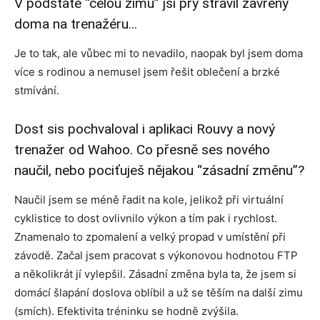
V podstatě “celou zimu” jsi prý strávil zavřený
doma na trenažéru…
Je to tak, ale vůbec mi to nevadilo, naopak byl jsem doma
více s rodinou a nemusel jsem řešit oblečení a brzké
stmívání.
Dost sis pochvaloval i aplikaci Rouvy a nový
trenažer od Wahoo. Co přesně ses nového
naučil, nebo pociťuješ nějakou “zásadní změnu”?
Naučil jsem se méně řadit na kole, jelikož při virtuální
cyklistice to dost ovlivnilo výkon a tím pak i rychlost.
Znamenalo to zpomalení a velký propad v umístění při
závodě. Začal jsem pracovat s výkonovou hodnotou FTP
a několikrát jí vylepšil. Zásadní změna byla ta, že jsem si
domácí šlapání doslova oblíbil a už se těším na další zimu
(smích). Efektivita tréninku se hodně zvýšila.