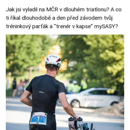
Jak jsi vyladil na MČR v dlouhém triatlonu? A co
ti říkal dlouhodobě a den před závodem tvůj
tréninkový parťák a “trenér v kapse” mySASY?