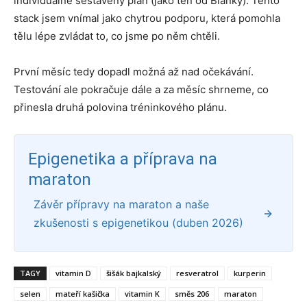
individuálně sestavený plán (jako ten od Blanky). Tento
stack jsem vnímal jako chytrou podporu, která pomohla
tělu lépe zvládat to, co jsme po něm chtěli.
První měsíc tedy dopadl možná až nad očekávání.
Testování ale pokračuje dále a za měsíc shrneme, co
přinesla druhá polovina tréninkového plánu.
Epigenetika a příprava na
maraton
Závěr přípravy na maraton a naše
zkušenosti s epigenetikou (duben 2026)
TAGY
vitamin D
šišák bajkalský
resveratrol
kurperin
selen
mateří kašička
vitamin K
směs 206
maraton