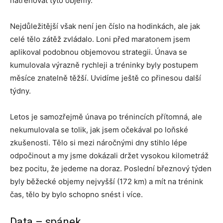
natrénovat tyto objemy.
Nejdůležitější však není jen číslo na hodinkách, ale jak
celé tělo zátěž zvládalo. Loni před maratonem jsem
aplikoval podobnou objemovou strategii. Únava se
kumulovala výrazně rychleji a tréninky byly postupem
měsíce znatelně těžší. Uvidíme ještě co přinesou další
týdny.
Letos je samozřejmě únava po trénincích přítomná, ale
nekumulovala se tolik, jak jsem očekával po loňské
zkušenosti. Tělo si mezi náročnými dny stihlo lépe
odpočinout a my jsme dokázali držet vysokou kilometráž
bez pocitu, že jedeme na doraz. Poslední březnový týden
byly běžecké objemy nejvyšší (172 km) a mít na trénink
čas, tělo by bylo schopno snést i více.
Data – spánek