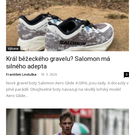
Výbava
Král běžeckého gravelu? Salomon má
silného adepta
František Linduška
-
18. 3. 2026
0
Nové gravel boty Salomon Aero Glide 4 GRVL jsou tady. A dorazily v
plné parádě. Obojživelné boty navazují na skvělý loňský model
Aero Glide...