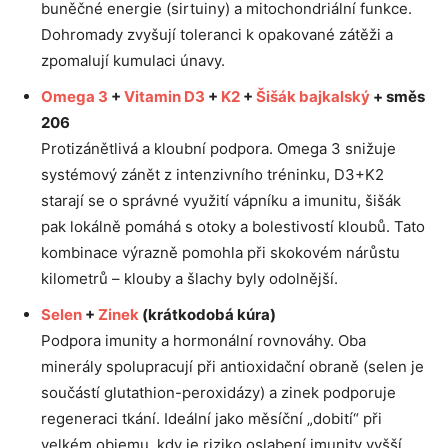
buněčné energie (sirtuiny) a mitochondriální funkce.
Dohromady zvyšují toleranci k opakované zátěži a
zpomalují kumulaci únavy.
Omega 3
+
Vitamin D3
+
K2
+
Šišák bajkalský
+ směs
206
Protizánětlivá a kloubní podpora. Omega 3 snižuje
systémový zánět z intenzivního tréninku, D3+K2
starají se o správné využití vápníku a imunitu, šišák
pak lokálně pomáhá s otoky a bolestivostí kloubů. Tato
kombinace výrazně pomohla při skokovém nárůstu
kilometrů – klouby a šlachy byly odolnější.
Selen
+
Zinek
(krátkodobá kúra)
Podpora imunity a hormonální rovnováhy. Oba
minerály spolupracují při antioxidační obraně (selen je
součástí glutathion-peroxidázy) a zinek podporuje
regeneraci tkání. Ideální jako měsíční „dobití“ při
velkém objemu, kdy je riziko oslabení imunity vyšší.