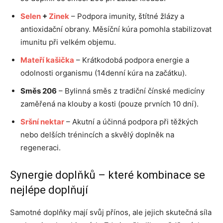
Selen
+
Zinek
– Podpora imunity, štítné žlázy a
antioxidační obrany. Měsíční kúra pomohla stabilizovat
imunitu při velkém objemu.
Mateří kašička
– Krátkodobá podpora energie a
odolnosti organismu (14denní kúra na začátku).
Směs 206
– Bylinná směs z tradiční čínské medicíny
zaměřená na klouby a kosti (pouze prvních 10 dní).
Sršní nektar
– Akutní a účinná podpora při těžkých
nebo delších trénincích a skvělý doplněk na
regeneraci.
Synergie doplňků – které kombinace se
nejlépe doplňují
Samotné doplňky mají svůj přínos, ale jejich skutečná síla