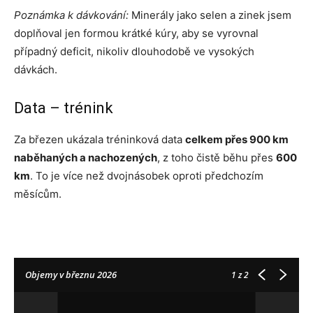
Poznámka k dávkování:
Minerály jako selen a zinek jsem
doplňoval jen formou krátké kúry, aby se vyrovnal
případný deficit, nikoliv dlouhodobě ve vysokých
dávkách.
Data – trénink
Za březen ukázala tréninková data
celkem přes 900 km
naběhaných a nachozených
, z toho čistě běhu přes
600
km
. To je více než dvojnásobek oproti předchozím
měsícům.
Objemy v březnu 2026
1
z 2