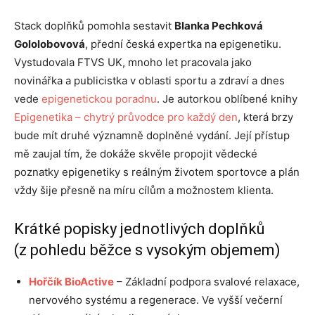
Stack doplňků pomohla sestavit
Blanka Pechková
Gololobovová
, přední česká expertka na epigenetiku.
Vystudovala FTVS UK, mnoho let pracovala jako
novinářka a publicistka v oblasti sportu a zdraví a dnes
vede
epigenetickou poradnu
. Je autorkou oblíbené knihy
Epigenetika – chytrý průvodce pro každý den
, která brzy
bude mít druhé významně doplněné vydání. Její přístup
mě zaujal tím, že dokáže skvěle propojit vědecké
poznatky epigenetiky s reálným životem sportovce a plán
vždy šije přesně na míru cílům a možnostem klienta.
Krátké popisky jednotlivých doplňků
(z pohledu běžce s vysokým objemem)
Hořčík BioActive
– Základní podpora svalové relaxace,
nervového systému a regenerace. Ve vyšší večerní