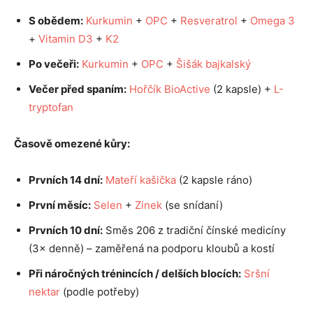
S obědem:
Kurkumin
+
OPC
+
Resveratrol
+
Omega 3
+
Vitamin D3
+
K2
Po večeři:
Kurkumin
+
OPC
+
Šišák bajkalský
Večer před spaním:
Hořčík BioActive
(2 kapsle) +
L-
tryptofan
Časově omezené kůry:
Prvních 14 dní:
Mateří kašička
(2 kapsle ráno)
První měsíc:
Selen
+
Zinek
(se snídaní)
Prvních 10 dní:
Směs 206 z tradiční čínské medicíny
(3× denně) – zaměřená na podporu kloubů a kostí
Při náročných trénincích / delších blocích:
Sršní
nektar
(podle potřeby)