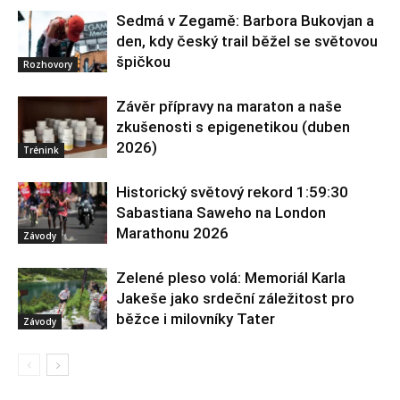
Sedmá v Zegamě: Barbora Bukovjan a
den, kdy český trail běžel se světovou
špičkou
Rozhovory
Závěr přípravy na maraton a naše
zkušenosti s epigenetikou (duben
2026)
Trénink
Historický světový rekord 1:59:30
Sabastiana Saweho na London
Marathonu 2026
Závody
Zelené pleso volá: Memoriál Karla
Jakeše jako srdeční záležitost pro
běžce i milovníky Tater
Závody