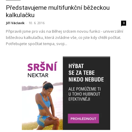
Představujeme multifunkční běžeckou
kalkulačku
Jiří Václavík
-
10. 6. 2016
0
Připravili jsme pro vás na Běhej srdcem novou funkci - univerzální
běžeckou kalkulačku, která zvládne vše, co jste kdy chtěli počítat.
Potřebujete spočítat tempa, svoji...