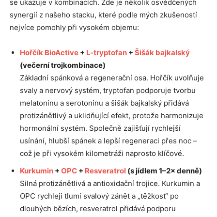
se ukazuje v kombinacích. Zde je několik osvědčených
synergií z našeho stacku, které podle mých zkušeností
nejvíce pomohly při vysokém objemu:
Hořčík BioActive
+
L-tryptofan
+
Šišák bajkalský
(večerní trojkombinace)
Základní spánková a regenerační osa. Hořčík uvolňuje
svaly a nervový systém, tryptofan podporuje tvorbu
melatoninu a serotoninu a šišák bajkalský přidává
protizánětlivý a uklidňující efekt, protože harmonizuje
hormonální systém. Společně zajišťují rychlejší
usínání, hlubší spánek a lepší regeneraci přes noc –
což je při vysokém kilometráži naprosto klíčové.
Kurkumin
+
OPC
+
Resveratrol
(s jídlem 1–2× denně)
Silná protizánětlivá a antioxidační trojice. Kurkumin a
OPC rychleji tlumí svalový zánět a „těžkost“ po
dlouhých bězích, resveratrol přidává podporu