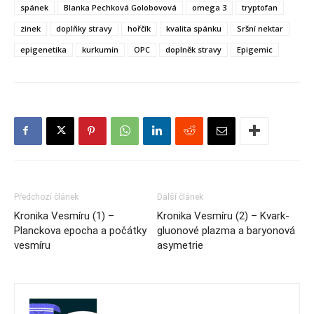
spánek
Blanka Pechková Golobovová
omega 3
tryptofan
zinek
doplňky stravy
hořčík
kvalita spánku
Sršní nektar
epigenetika
kurkumin
OPC
doplněk stravy
Epigemic
Předchozí článek
Další článek
Kronika Vesmíru (1) –
Kronika Vesmíru (2) – Kvark-
Planckova epocha a počátky
gluonové plazma a baryonová
vesmíru
asymetrie