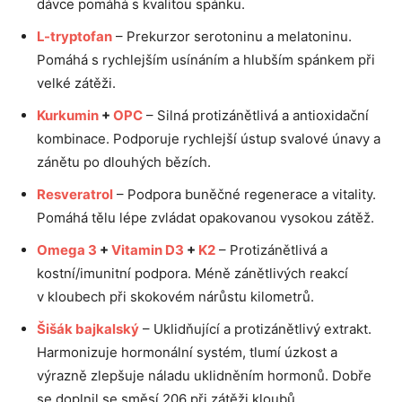
dávce pomáhá s kvalitou spánku.
L-tryptofan
– Prekurzor serotoninu a melatoninu.
Pomáhá s rychlejším usínáním a hlubším spánkem při
velké zátěži.
Kurkumin
+
OPC
– Silná protizánětlivá a antioxidační
kombinace. Podporuje rychlejší ústup svalové únavy a
zánětu po dlouhých bězích.
Resveratrol
– Podpora buněčné regenerace a vitality.
Pomáhá tělu lépe zvládat opakovanou vysokou zátěž.
Omega 3
+
Vitamin D3
+
K2
– Protizánětlivá a
kostní/imunitní podpora. Méně zánětlivých reakcí
v kloubech při skokovém nárůstu kilometrů.
Šišák bajkalský
– Uklidňující a protizánětlivý extrakt.
Harmonizuje hormonální systém, tlumí úzkost a
výrazně zlepšuje náladu uklidněním hormonů. Dobře
se doplnil se směsí 206 při zátěži kloubů.