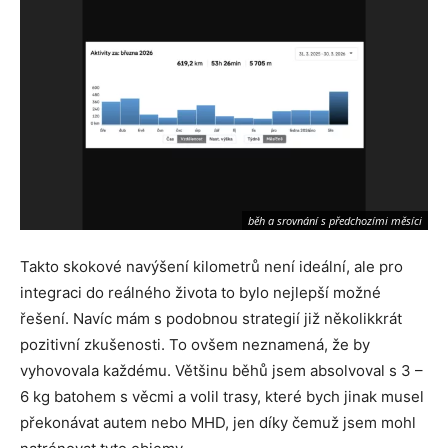
běh a srovnání s předchozími měsíci
Takto skokové navýšení kilometrů není ideální, ale pro
integraci do reálného života to bylo nejlepší možné
řešení. Navíc mám s podobnou strategií již několikkrát
pozitivní zkušenosti. To ovšem neznamená, že by
vyhovovala každému. Většinu běhů jsem absolvoval s 3 –
6 kg batohem s věcmi a volil trasy, které bych jinak musel
překonávat autem nebo MHD, jen díky čemuž jsem mohl