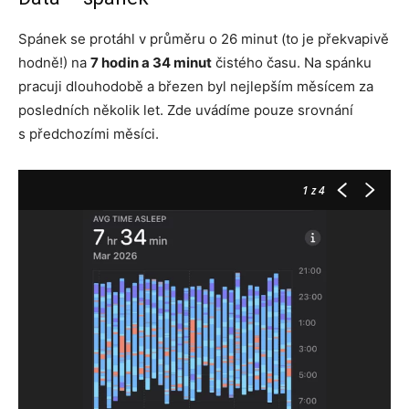
Spánek se protáhl v průměru o 26 minut (to je překvapivě
hodně!) na
7 hodin a 34 minut
čistého času. Na spánku
pracuji dlouhodobě a březen byl nejlepším měsícem za
posledních několik let. Zde uvádíme pouze srovnání
s předchozími měsíci.
1
z 4