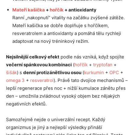
Mateří kašička
+
hořčík
+ antioxidanty
Ranní „nakopnutí“ vitality na začátku zvýšené zátěže.
Mateří kašička se dobře doplňuje s hořčíkem,
resveratrolem a antioxidanty a pomáhá tělu rychleji
adaptovat na nový tréninkový režim.
Nejsilnější celkový efekt
podle nás vzniká, když spojíte
večerní spánkovou kombinaci
(
hořčík
+
tryptofan
+
šišák
) s
denní protizánětlivou osou
(
kurkumin
+
OPC
+
omega 3
+
resveratrol
). Právě tato dvojice mechanismů –
lepší regenerace přes noc + nižší kumulace zánětu přes
den – umožnila zvládnout vysoký objem bez nějakých
negativních efektů.
Samozřejmě nejde o univerzální recept. Každý
organizmus je jiný a nejlepší výsledky přináší