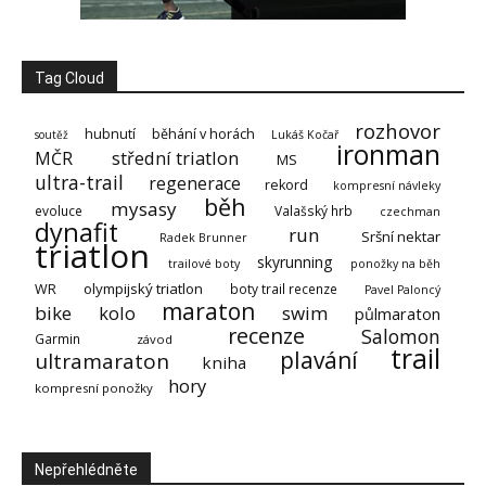
Tag Cloud
rozhovor
hubnutí
běhání v horách
soutěž
Lukáš Kočař
ironman
střední triatlon
MČR
MS
ultra-trail
regenerace
rekord
kompresní návleky
běh
mysasy
evoluce
Valašský hrb
czechman
dynafit
run
Sršní nektar
Radek Brunner
triatlon
skyrunning
trailové boty
ponožky na běh
olympijský triatlon
WR
boty trail recenze
Pavel Paloncý
maraton
bike
kolo
swim
půlmaraton
recenze
Salomon
Garmin
závod
trail
plavání
ultramaraton
kniha
hory
kompresní ponožky
Nepřehlédněte