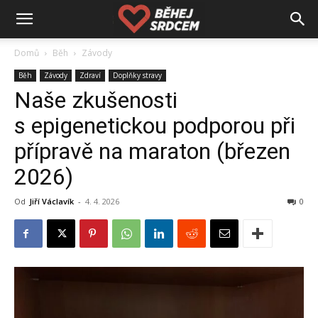
Domů
Běh
Závody
Běh
Závody
Zdraví
Doplňky stravy
Naše zkušenosti
s epigenetickou podporou při
přípravě na maraton (březen
2026)
Od
Jiří Václavík
-
4. 4. 2026
0