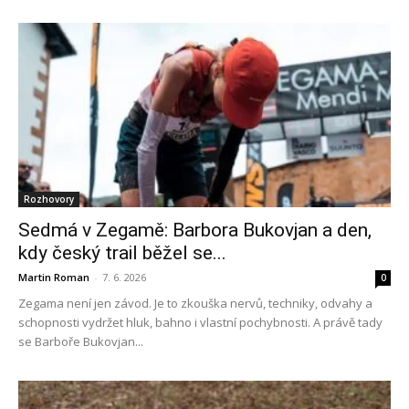
Rozhovory
Sedmá v Zegamě: Barbora Bukovjan a den,
kdy český trail běžel se...
Martin Roman
-
7. 6. 2026
0
Zegama není jen závod. Je to zkouška nervů, techniky, odvahy a
schopnosti vydržet hluk, bahno i vlastní pochybnosti. A právě tady
se Barboře Bukovjan...