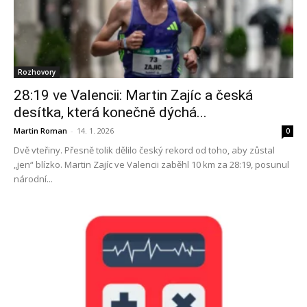
Rozhovory
28:19 ve Valencii: Martin Zajíc a česká
desítka, která konečně dýchá...
Martin Roman
-
14. 1. 2026
0
Dvě vteřiny. Přesně tolik dělilo český rekord od toho, aby zůstal
„jen“ blízko. Martin Zajíc ve Valencii zaběhl 10 km za 28:19, posunul
národní...