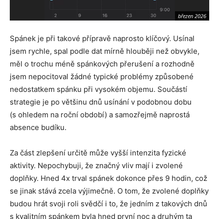
březen 2026
Spánek je při takové přípravě naprosto klíčový. Usínal
jsem rychle, spal podle dat mírně hlouběji než obvykle,
měl o trochu méně spánkových přerušení a rozhodně
jsem nepocitoval žádné typické problémy způsobené
nedostatkem spánku při vysokém objemu. Součástí
strategie je po většinu dnů usínání v podobnou dobu
(s ohledem na roční období) a samozřejmě naprostá
absence budíku.
Za část zlepšení určitě může vyšší intenzita fyzické
aktivity. Nepochybuji, že značný vliv mají i zvolené
doplňky. Hned 4x trval spánek dokonce přes 9 hodin, což
se jinak stává zcela výjimečně. O tom, že zvolené doplňky
budou hrát svoji roli svědčí i to, že jedním z takových dnů
s kvalitním spánkem byla hned první noc a druhým ta