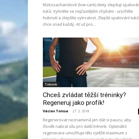
Nízkosacharidové (low-carb) diety zlepšují spalová
tuků. Vyhněte se nejčastějším chybám - urychlíte
hubnutí a zlepšíte vytrvalost. Zlepšit spalování tuků
chce snad každý. Ať už pro...
Trénink
Chceš zvládat těžší tréninky?
Regeneruj jako profík!
Václav Tomsa
-
27. 2. 2018
Regenerovat neznamená jen dát si pauzu, aby
člověk nabral sílu pro další trénink. Optimální
regenerace umožňuje tělu vytěžit maximum z