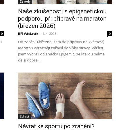
Závody
Naše zkušenosti s epigenetickou
podporou při přípravě na maraton
(březen 2026)
Jiří Václavík
-
4. 4. 2026
0
0
u
Od začátku března jsem do přípravy na květnový
maraton výrazněji zařadil doplňky stravy. Většinu
jsem vybrali od značky Epigemic, se kterou máme
delší dobré...
Zdraví
Návrat ke sportu po zranění?