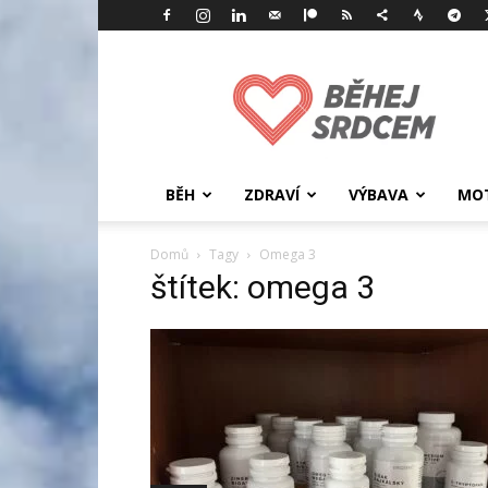
Běhej
srdcem
BĚH
ZDRAVÍ
VÝBAVA
MOT
Domů
Tagy
Omega 3
štítek: omega 3