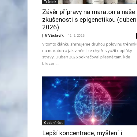
Trénink
Závěr přípravy na maraton a naše
zkušenosti s epigenetikou (duben
2026)
Jiří Václavík
-
12. 5. 2026
V tomto článku shrnujeme druhou polovinu trénink
na maraton a jak v něm lze chytře využít doplňky
stravy. Duben 2026 pokračoval přesně tam, kde
březen,...
Osobní růst
Lepší koncentrace, myšlení i