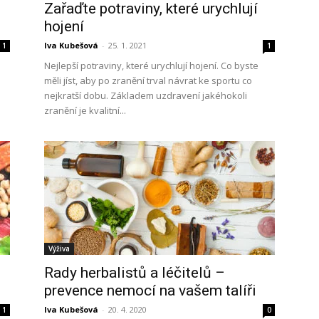
Zařaďte potraviny, které urychlují
hojení
Iva Kubešová
-
25. 1. 2021
1
1
Nejlepší potraviny, které urychlují hojení. Co byste
měli jíst, aby po zranění trval návrat ke sportu co
nejkratší dobu. Základem uzdravení jakéhokoli
zranění je kvalitní...
Výživa
Rady herbalistů a léčitelů –
prevence nemocí na vašem talíři
Iva Kubešová
-
20. 4. 2020
1
0