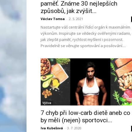
paměť. Známe 30 nejlepších
způsobů, jak zvýšit...
Václav Tomsa
-
2. 5. 2021
Nastartujte váš centrální řídící orgán k maximálním
výkonům. Inspirujte se vědecky ověřenými radami,
jak zlepšit paměť, rychlost myšlení i pozornost.
Pravidelně se věnujte sportování a posilování....
Výživa
7 chyb při low-carb dietě aneb co
by měli (nejen) sportovci...
Iva Kubešová
-
3. 7. 2020