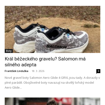
Boty
Král běžeckého gravelu? Salomon má
silného adepta
František Linduška
-
18. 3. 2026
0
Nové gravel boty Salomon Aero Glide 4 GRVL jsou tady. A dorazily v
plné parádě. Obojživelné boty navazují na skvělý loňský model
Aero Glide...