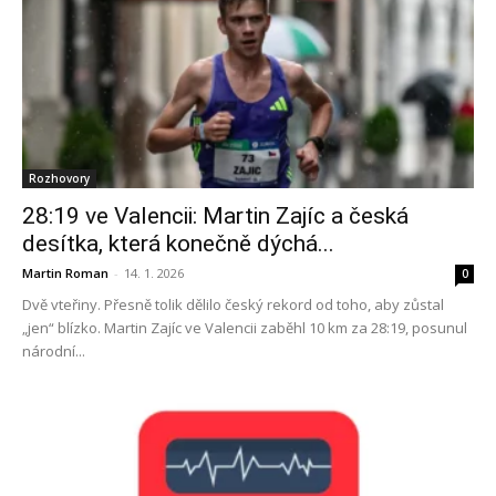
Rozhovory
28:19 ve Valencii: Martin Zajíc a česká
desítka, která konečně dýchá...
Martin Roman
-
14. 1. 2026
0
Dvě vteřiny. Přesně tolik dělilo český rekord od toho, aby zůstal
„jen“ blízko. Martin Zajíc ve Valencii zaběhl 10 km za 28:19, posunul
národní...