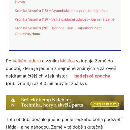
života
Kronika Vesmíru (18) – Cyanobakterie a první fotosyntéza
Kronika Vesmíru (19) – Velká oxidační událost – červená Země
Kronika Vesmíru (20) – Boring Billion – Superkontinent
Columbia/Nuna
Po
Velkém úderu
a vzniku
Měsíce
vstupuje Země do
období, které je jedním z nejméně známých a zároveň
nejdramatičtějších v její historii –
hadejské epochy
(přibližně 4,5 až 4,0 miliardy let zpátky).
Toto období dostalo jméno podle řeckého boha podsvětí
Háda – a ne náhodou. Země v té době skutečně