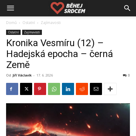
Domů
Ostatní
Zajímavosti
Ostatní
Zajímavosti
Kronika Vesmíru (12) –
Hadejská epocha – černá
Země
Od
Jiří Václavík
-
17. 6. 2026
0