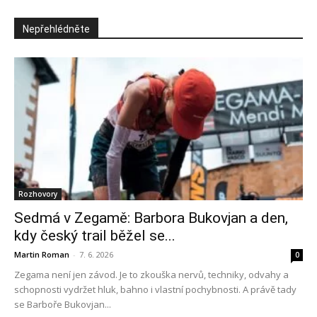
Nepřehlédněte
Rozhovory
Sedmá v Zegamě: Barbora Bukovjan a den,
kdy český trail běžel se...
Martin Roman
-
7. 6. 2026
0
Zegama není jen závod. Je to zkouška nervů, techniky, odvahy a
schopnosti vydržet hluk, bahno i vlastní pochybnosti. A právě tady
se Barboře Bukovjan...