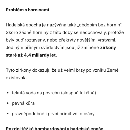
Problém s horninami
Hadejská epocha je nazývána také „obdobím bez hornin“.
Skoro žádné horniny z této doby se nedochovaly, protože
byly buď roztaveny, nebo překryty novějšími vrstvami.
Jediným přímým svědectvím jsou již zmíněné
zirkony
staré až 4,4 miliardy let
.
Tyto zirkony dokazují, že už velmi brzy po vzniku Země
existovala:
tekutá voda na povrchu (alespoň lokálně)
pevná kůra
pravděpodobně i první primitivní oceány
Pozdní těžké bombardování v hadejské epoše