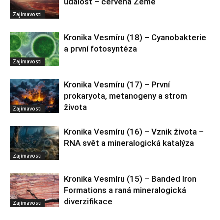
událost – červená Země
Zajímavosti
Kronika Vesmíru (18) – Cyanobakterie
a první fotosyntéza
Zajímavosti
Kronika Vesmíru (17) – První
prokaryota, metanogeny a strom
života
Zajímavosti
Kronika Vesmíru (16) – Vznik života –
RNA svět a mineralogická katalýza
Zajímavosti
Kronika Vesmíru (15) – Banded Iron
Formations a raná mineralogická
diverzifikace
Zajímavosti