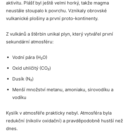
aktivitu. Plášť byl ještě velmi horký, takže magma
neustále stoupalo k povrchu. Vznikaly obrovské
vulkanické plošiny a první proto-kontinenty.
Z vulkánů a štěrbin unikal plyn, který vytvářel první
sekundární atmosféru:
Vodní pára (H₂O)
Oxid uhličitý (CO₂)
Dusík (N₂)
Menší množství metanu, amoniaku, sirovodíku a
vodíku
Kyslík v atmosféře prakticky nebyl. Atmosféra byla
redukční (nikoliv oxidační) a pravděpodobně hustší než
dnes.