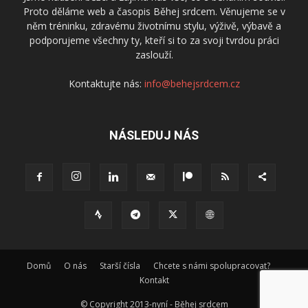
Proto děláme web a časopis Běhej srdcem. Věnujeme se v
něm tréninku, zdravému životnímu stylu, výživě, výbavě a
podporujeme všechny ty, kteří si to za svoji tvrdou práci
zaslouží.
Kontaktujte nás:
info@behejsrdcem.cz
NÁSLEDUJ NÁS
Domů
O nás
Starší čísla
Chcete s námi spolupracovat?
Kontakt
© Copyright 2013-nyní - Běhej srdcem