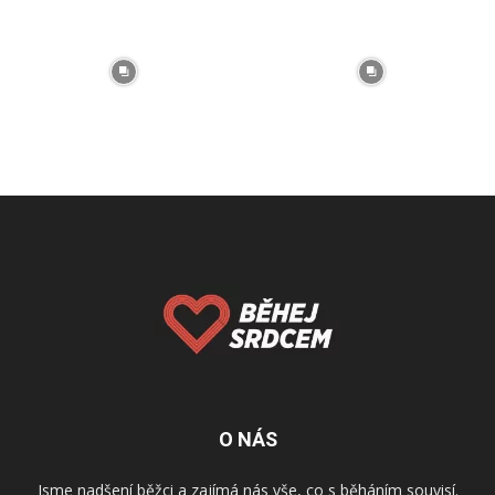
O NÁS
Jsme nadšení běžci a zajímá nás vše, co s běháním souvisí.