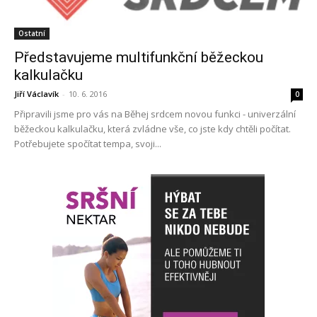
Ostatní
Představujeme multifunkční běžeckou
kalkulačku
Jiří Václavík
-
10. 6. 2016
0
Připravili jsme pro vás na Běhej srdcem novou funkci - univerzální
běžeckou kalkulačku, která zvládne vše, co jste kdy chtěli počítat.
Potřebujete spočítat tempa, svoji...