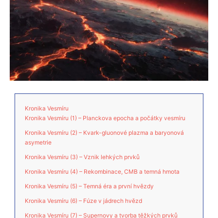
Kronika Vesmíru
Kronika Vesmíru (1) – Planckova epocha a počátky vesmíru
Kronika Vesmíru (2) – Kvark-gluonové plazma a baryonová
asymetrie
Kronika Vesmíru (3) – Vznik lehkých prvků
Kronika Vesmíru (4) – Rekombinace, CMB a temná hmota
Kronika Vesmíru (5) – Temná éra a první hvězdy
Kronika Vesmíru (6) – Fúze v jádrech hvězd
Kronika Vesmíru (7) – Supernovy a tvorba těžkých prvků