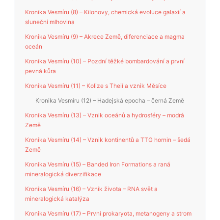
Kronika Vesmíru (8) – Kilonovy, chemická evoluce galaxií a
sluneční mlhovina
Kronika Vesmíru (9) – Akrece Země, diferenciace a magma
oceán
Kronika Vesmíru (10) – Pozdní těžké bombardování a první
pevná kůra
Kronika Vesmíru (11) – Kolize s Theií a vznik Měsíce
Kronika Vesmíru (12) – Hadejská epocha – černá Země
Kronika Vesmíru (13) – Vznik oceánů a hydrosféry – modrá
Země
Kronika Vesmíru (14) – Vznik kontinentů a TTG hornin – šedá
Země
Kronika Vesmíru (15) – Banded Iron Formations a raná
mineralogická diverzifikace
Kronika Vesmíru (16) – Vznik života – RNA svět a
mineralogická katalýza
Kronika Vesmíru (17) – První prokaryota, metanogeny a strom