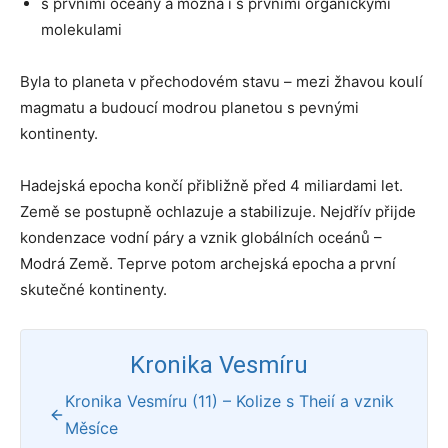
s prvními oceány a možná i s prvními organickými
molekulami
Byla to planeta v přechodovém stavu – mezi žhavou koulí
magmatu a budoucí modrou planetou s pevnými
kontinenty.
Hadejská epocha končí přibližně před 4 miliardami let.
Země se postupně ochlazuje a stabilizuje. Nejdřív přijde
kondenzace vodní páry a vznik globálních oceánů –
Modrá Země. Teprve potom archejská epocha a první
skutečné kontinenty.
Kronika Vesmíru
Kronika Vesmíru (11) – Kolize s Theií a vznik
Měsíce