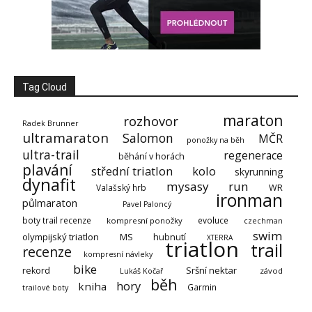
Tag Cloud
maraton
rozhovor
Radek Brunner
ultramaraton
Salomon
MČR
ponožky na běh
ultra-trail
regenerace
běhání v horách
plavání
střední triatlon
kolo
skyrunning
dynafit
mysasy
run
Valašský hrb
WR
ironman
půlmaraton
Pavel Paloncý
boty trail recenze
evoluce
kompresní ponožky
czechman
swim
olympijský triatlon
MS
hubnutí
XTERRA
triatlon
trail
recenze
kompresní návleky
bike
Sršní nektar
rekord
závod
Lukáš Kočař
běh
hory
kniha
Garmin
trailové boty