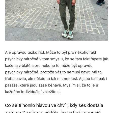
Ale opravdu těžko říct. Může to být pro někoho fakt
psychicky náročné v tom smyslu, že se tam fakt ťápete jak
kačena v blátě a pro někoho to může být opravdu
psychicky náročné, protože vás to nemusí bavit. Mě to
třeba bavilo, ale někdo to tak mít nemusí. A jsou tam pak i
pasáže, které jsou zase běhavé. Myslím si, že to je u
každého individuální záležitost.
Co se ti honilo hlavou ve chvíli, kdy ses dostala
zpět na 7. místo a věděla, že teď už to musíš