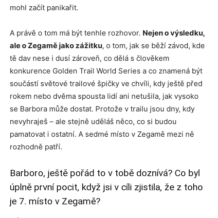
mohl začít panikařit.
A právě o tom má být tenhle rozhovor.
Nejen o výsledku,
ale o Zegamě jako zážitku
, o tom, jak se běží závod, kde
tě dav nese i dusí zároveň, co dělá s člověkem
konkurence Golden Trail World Series a co znamená být
součástí světové trailové špičky ve chvíli, kdy ještě před
rokem nebo dvěma spousta lidí ani netušila, jak vysoko
se Barbora může dostat. Protože v trailu jsou dny, kdy
nevyhraješ – ale stejně uděláš něco, co si budou
pamatovat i ostatní. A sedmé místo v Zegamě mezi ně
rozhodně patří.
Barboro, ještě pořád to v tobě doznívá? Co byl
úplně první pocit, když jsi v cíli zjistila, že z toho
je 7. místo v Zegamě?