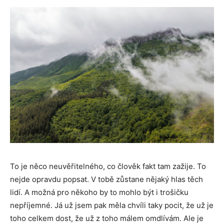
To je něco neuvěřitelného, co člověk fakt tam zažije. To
nejde opravdu popsat. V tobě zůstane nějaký hlas těch
lidí. A možná pro někoho by to mohlo být i trošičku
nepříjemné. Já už jsem pak měla chvíli taky pocit, že už je
toho celkem dost, že už z toho málem omdlívám. Ale je