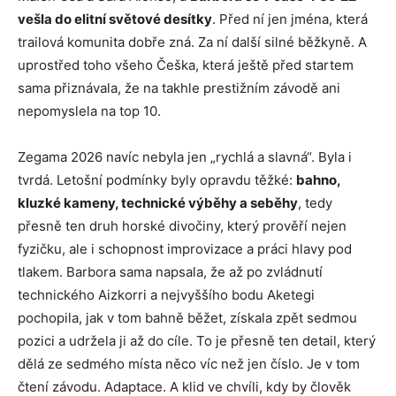
vešla do elitní světové desítky
. Před ní jen jména, která
trailová komunita dobře zná. Za ní další silné běžkyně. A
uprostřed toho všeho Češka, která ještě před startem
sama přiznávala, že na takhle prestižním závodě ani
nepomyslela na top 10.
Zegama 2026 navíc nebyla jen „rychlá a slavná“. Byla i
tvrdá. Letošní podmínky byly opravdu těžké:
bahno,
kluzké kameny, technické výběhy a seběhy
, tedy
přesně ten druh horské divočiny, který prověří nejen
fyzičku, ale i schopnost improvizace a práci hlavy pod
tlakem. Barbora sama napsala, že až po zvládnutí
technického Aizkorri a nejvyššího bodu Aketegi
pochopila, jak v tom bahně běžet, získala zpět sedmou
pozici a udržela ji až do cíle. To je přesně ten detail, který
dělá ze sedmého místa něco víc než jen číslo. Je v tom
čtení závodu. Adaptace. A klid ve chvíli, kdy by člověk