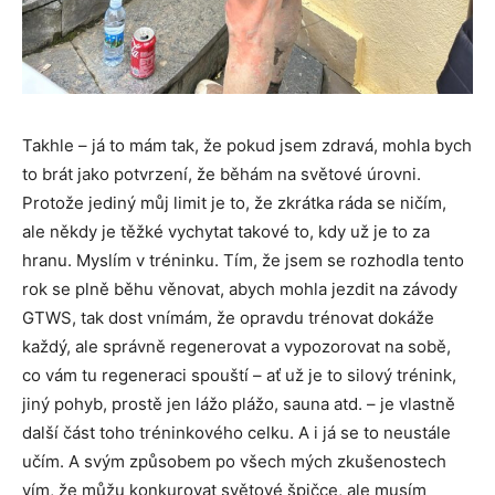
Takhle – já to mám tak, že pokud jsem zdravá, mohla bych
to brát jako potvrzení, že běhám na světové úrovni.
Protože jediný můj limit je to, že zkrátka ráda se ničím,
ale někdy je těžké vychytat takové to, kdy už je to za
hranu. Myslím v tréninku. Tím, že jsem se rozhodla tento
rok se plně běhu věnovat, abych mohla jezdit na závody
GTWS, tak dost vnímám, že opravdu trénovat dokáže
každý, ale správně regenerovat a vypozorovat na sobě,
co vám tu regeneraci spouští – ať už je to silový trénink,
jiný pohyb, prostě jen lážo plážo, sauna atd. – je vlastně
další část toho tréninkového celku. A i já se to neustále
učím. A svým způsobem po všech mých zkušenostech
vím, že můžu konkurovat světové špičce, ale musím