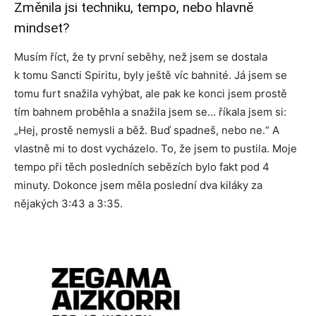
Změnila jsi techniku, tempo, nebo hlavně
mindset?
Musím říct, že ty první seběhy, než jsem se dostala
k tomu Sancti Spiritu, byly ještě víc bahnité. Já jsem se
tomu furt snažila vyhýbat, ale pak ke konci jsem prostě
tím bahnem proběhla a snažila jsem se… říkala jsem si:
„Hej, prostě nemysli a běž. Buď spadneš, nebo ne.“ A
vlastně mi to dost vycházelo. To, že jsem to pustila. Moje
tempo při těch posledních sebězích bylo fakt pod 4
minuty. Dokonce jsem měla poslední dva kiláky za
nějakých 3:43 a 3:35.