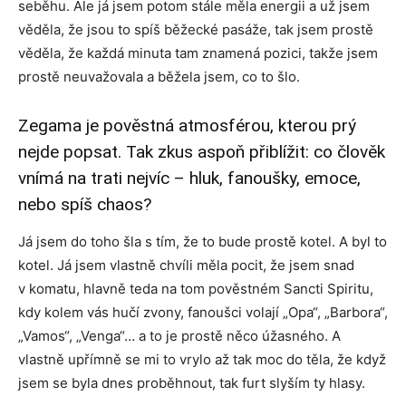
seběhu. Ale já jsem potom stále měla energii a už jsem
věděla, že jsou to spíš běžecké pasáže, tak jsem prostě
věděla, že každá minuta tam znamená pozici, takže jsem
prostě neuvažovala a běžela jsem, co to šlo.
Zegama je pověstná atmosférou, kterou prý
nejde popsat. Tak zkus aspoň přiblížit: co člověk
vnímá na trati nejvíc – hluk, fanoušky, emoce,
nebo spíš chaos?
Já jsem do toho šla s tím, že to bude prostě kotel. A byl to
kotel. Já jsem vlastně chvíli měla pocit, že jsem snad
v komatu, hlavně teda na tom pověstném Sancti Spiritu,
kdy kolem vás hučí zvony, fanoušci volají „Opa“, „Barbora“,
„Vamos“, „Venga“… a to je prostě něco úžasného. A
vlastně upřímně se mi to vrylo až tak moc do těla, že když
jsem se byla dnes proběhnout, tak furt slyším ty hlasy.