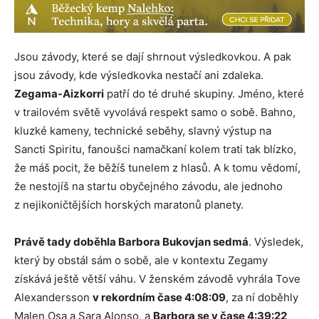
Jsou závody, které se dají shrnout výsledkovkou. A pak
jsou závody, kde výsledkovka nestačí ani zdaleka.
Zegama-Aizkorri
patří do té druhé skupiny. Jméno, které
v trailovém světě vyvolává respekt samo o sobě. Bahno,
kluzké kameny, technické seběhy, slavný výstup na
Sancti Spiritu, fanoušci namačkaní kolem trati tak blízko,
že máš pocit, že běžíš tunelem z hlasů. A k tomu vědomí,
že nestojíš na startu obyčejného závodu, ale jednoho
z nejikoničtějších horských maratonů planety.
Právě tady doběhla Barbora Bukovjan sedmá
. Výsledek,
který by obstál sám o sobě, ale v kontextu Zegamy
získává ještě větší váhu. V ženském závodě vyhrála Tove
Alexandersson
v rekordním čase 4:08:09
, za ní doběhly
Malen Osa a Sara Alonso, a
Barbora se v čase 4:39:22