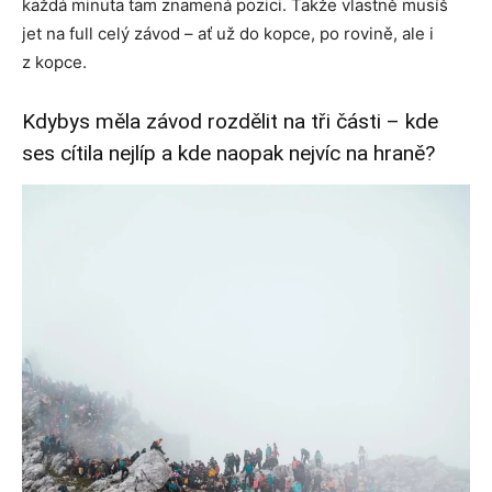
každá minuta tam znamená pozici. Takže vlastně musíš
jet na full celý závod – ať už do kopce, po rovině, ale i
z kopce.
Kdybys měla závod rozdělit na tři části – kde
ses cítila nejlíp a kde naopak nejvíc na hraně?