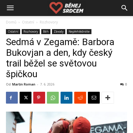
Domů
Ostatní
Rozhovory
Ostatní
Rozhovory
Běh
Závody
Nepřehlédněte
Sedmá v Zegamě: Barbora
Bukovjan a den, kdy český
trail běžel se světovou
špičkou
Od
Martin Roman
-
7. 6. 2026
0