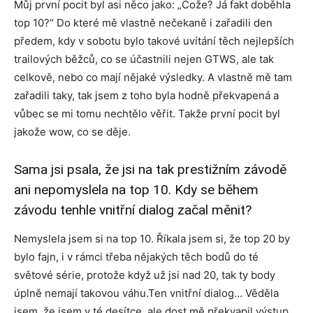
Můj první pocit byl asi něco jako: „Cože? Já fakt doběhla
top 10?“ Do které mě vlastně nečekaně i zařadili den
předem, kdy v sobotu bylo takové uvítání těch nejlepších
trailových běžců, co se účastnili nejen GTWS, ale tak
celkově, nebo co mají nějaké výsledky. A vlastně mě tam
zařadili taky, tak jsem z toho byla hodně překvapená a
vůbec se mi tomu nechtělo věřit. Takže první pocit byl
jakože wow, co se děje.
Sama jsi psala, že jsi na tak prestižním závodě
ani nepomyslela na top 10. Kdy se během
závodu tenhle vnitřní dialog začal měnit?
Nemyslela jsem si na top 10. Říkala jsem si, že top 20 by
bylo fajn, i v rámci třeba nějakých těch bodů do té
světové série, protože když už jsi nad 20, tak ty body
úplně nemají takovou váhu.Ten vnitřní dialog… Věděla
jsem, že jsem v té desítce, ale dost mě překvapil výstup