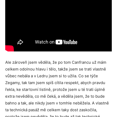
Ale zároveň jsem věděla, že po tom Canfrancu už mám
celkem odolnou hlavu i tělo, takže jsem se trati vlastně
vůbec nebála a v Ledru jsem si to užila. Co se týče
Zegamy, tak tam jsem spíš cítila respekt, abych pravdu
řekla, ke startovní listině, protože jsem u té trati úplně
extra nevěděla, co mě čeká, a věděla jsem, že to bude
bahno a tak, ale nikdy jsem v tomhle neběžela. A vlastně
ta technická pasáž mě celkem taky dost zaskočila,
protože jsem nevěděla, že to bude až tak technické.