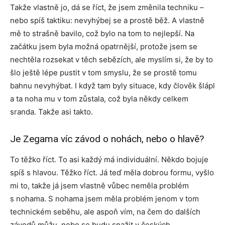
Takže vlastně jo, dá se říct, že jsem změnila techniku –
nebo spíš taktiku: nevyhýbej se a prostě běž. A vlastně
mě to strašně bavilo, což bylo na tom to nejlepší. Na
začátku jsem byla možná opatrnější, protože jsem se
nechtěla rozsekat v těch sebězích, ale myslím si, že by to
šlo ještě lépe pustit v tom smyslu, že se prostě tomu
bahnu nevyhýbat. I když tam byly situace, kdy člověk šlápl
a ta noha mu v tom zůstala, což byla někdy celkem
sranda. Takže asi takto.
Je Zegama víc závod o nohách, nebo o hlavě?
To těžko říct. To asi každý má individuální. Někdo bojuje
spíš s hlavou. Těžko říct. Já teď měla dobrou formu, vyšlo
mi to, takže já jsem vlastně vůbec neměla problém
s nohama. S nohama jsem měla problém jenom v tom
technickém seběhu, ale aspoň vím, na čem do dalších
závodů můžu, nebo se budu snažit v českých