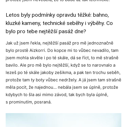
Letos byly podmínky opravdu těžké: bahno,
kluzké kameny, technické seběhy i výběhy. Co
bylo pro tebe nejtěžší pasáž dne?
Jak už jsem řekla, nejtěžší pasáž pro mě jednoznačně
bylo prostě Aizkorri. Do kopce mi to vůbec nevadilo, tam
jsem mohla skvěle i po té skále, dá se říct, to mě strašně
bavilo. Ale pro mě bylo nejtěžší, když se to narovnalo a
lezeš po té skále jakoby zešikma, a pak ten trochu seběh,
protože tam ty boty vůbec nedržely. A já jsem tam strašně
měla pocit, že najednou… nebála jsem se úplně, protože
kdybych to šla asi mimo závod, tak bych byla úplně,
s prominutím, posraná.