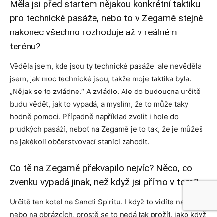
Měla jsi před startem nějakou konkrétní taktiku
pro technické pasáže, nebo to v Zegamě stejně
nakonec všechno rozhoduje až v reálném
terénu?
Věděla jsem, kde jsou ty technické pasáže, ale nevěděla
jsem, jak moc technické jsou, takže moje taktika byla:
„Nějak se to zvládne.“ A zvládlo. Ale do budoucna určitě
budu vědět, jak to vypadá, a myslím, že to může taky
hodně pomoci. Případně například zvolit i hole do
prudkých pasáží, neboť na Zegamě je to tak, že je můžeš
na jakékoli občerstvovací stanici zahodit.
Co tě na Zegamě překvapilo nejvíc? Něco, co
zvenku vypadá jinak, než když jsi přímo v tom?
Určitě ten kotel na Sancti Spiritu. I když to vidíte na videu
nebo na obrázcích, prostě se to nedá tak prožít, jako když