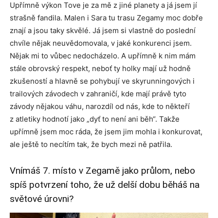
Upřímně výkon Tove je za mě z jiné planety a já jsem jí
strašně fandila. Malen i Sara tu trasu Zegamy moc dobře
znají a jsou taky skvělé. Já jsem si vlastně do poslední
chvíle nějak neuvědomovala, v jaké konkurenci jsem.
Nějak mi to vůbec nedocházelo. A upřímně k nim mám
stále obrovský respekt, neboť ty holky mají už hodně
zkušeností a hlavně se pohybují ve skyrunningových i
trailových závodech v zahraničí, kde mají právě tyto
závody nějakou váhu, narozdíl od nás, kde to někteří
z atletiky hodnotí jako „dyť to není ani běh“. Takže
upřímně jsem moc ráda, že jsem jim mohla i konkurovat,
ale ještě to necítím tak, že bych mezi ně patřila.
Vnímáš 7. místo v Zegamě jako průlom, nebo
spíš potvrzení toho, že už delší dobu běháš na
světové úrovni?