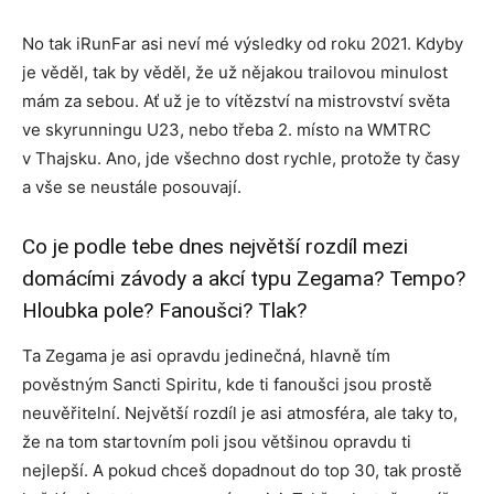
No tak iRunFar asi neví mé výsledky od roku 2021. Kdyby
je věděl, tak by věděl, že už nějakou trailovou minulost
mám za sebou. Ať už je to vítězství na mistrovství světa
ve skyrunningu U23, nebo třeba 2. místo na WMTRC
v Thajsku. Ano, jde všechno dost rychle, protože ty časy
a vše se neustále posouvají.
Co je podle tebe dnes největší rozdíl mezi
domácími závody a akcí typu Zegama? Tempo?
Hloubka pole? Fanoušci? Tlak?
Ta Zegama je asi opravdu jedinečná, hlavně tím
pověstným Sancti Spiritu, kde ti fanoušci jsou prostě
neuvěřitelní. Největší rozdíl je asi atmosféra, ale taky to,
že na tom startovním poli jsou většinou opravdu ti
nejlepší. A pokud chceš dopadnout do top 30, tak prostě