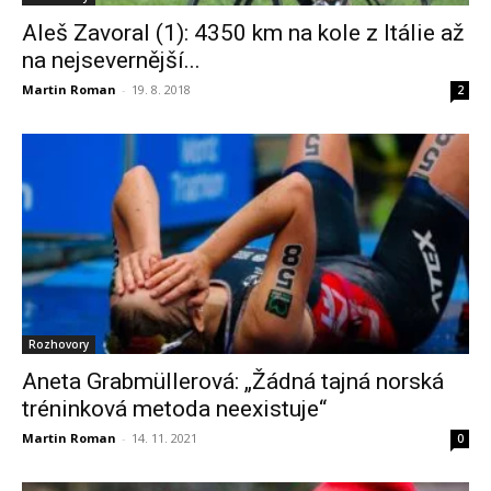
Aleš Zavoral (1): 4350 km na kole z Itálie až
na nejsevernější...
Martin Roman
-
19. 8. 2018
2
Rozhovory
Aneta Grabmüllerová: „Žádná tajná norská
tréninková metoda neexistuje“
Martin Roman
-
14. 11. 2021
0