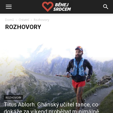
Domů
Ostatní
Rozhovory
ROZHOVORY
ROZHOVORY
Titus Ablorh. Ghánský učitel tance, co
dokáže za víkend proběhat minimálně