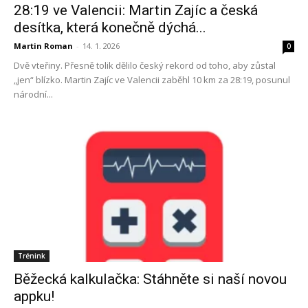
28:19 ve Valencii: Martin Zajíc a česká
desítka, která konečně dýchá...
Martin Roman
-
14. 1. 2026
0
Dvě vteřiny. Přesně tolik dělilo český rekord od toho, aby zůstal
„jen“ blízko. Martin Zajíc ve Valencii zaběhl 10 km za 28:19, posunul
národní...
Trénink
Běžecká kalkulačka: Stáhněte si naší novou
appku!