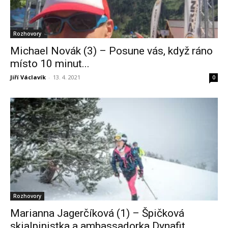
Rozhovory
Michael Novák (3) – Posune vás, když ráno
místo 10 minut...
Jiří Václavík
-
13. 4. 2021
0
Rozhovory
Marianna Jagerčíková (1) – Špičková
skialpinistka a ambassadorka Dynafit