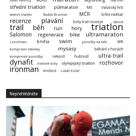
Garmin
Pavel Paloncý
střední triatlon
půlmaraton
MS
Valašský hrb
MČR
Sršní nektar
terénní triatlon
Radek Brunner
plavání
recenze
boty trail recenze
závod
triatlon
trail
běh
run
hory
ultramaraton
Salomon
bike
regenerace
swim
kniha
WR
czechman
ponožky na běh
mysasy
běhání v horách
kompresní návleky
ultra-trail
rekord
hubnutí
kompresní ponožky
dynafit
rozhovor
olympijský triatlon
trailové boty
ironman
evoluce
Lukáš Kočař
Nepřehlédněte