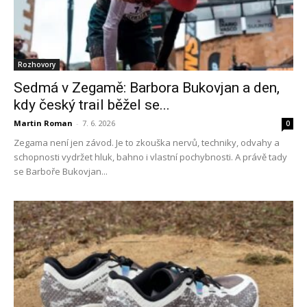
Rozhovory
Sedmá v Zegamě: Barbora Bukovjan a den,
kdy český trail běžel se...
Martin Roman
-
7. 6. 2026
0
Zegama není jen závod. Je to zkouška nervů, techniky, odvahy a
schopnosti vydržet hluk, bahno i vlastní pochybnosti. A právě tady
se Barboře Bukovjan...