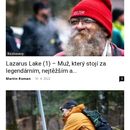
Rozhovory
Lazarus Lake (1) – Muž, který stojí za
legendárním, nejtěžším a...
Martin Roman
-
10. 4. 2022
0