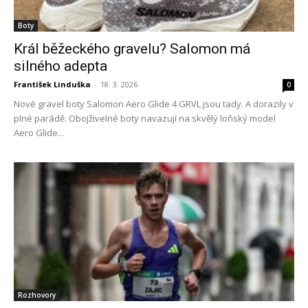
Boty
Král běžeckého gravelu? Salomon má
silného adepta
František Linduška
-
18. 3. 2026
0
Nové gravel boty Salomon Aero Glide 4 GRVL jsou tady. A dorazily v
plné parádě. Obojživelné boty navazují na skvělý loňský model
Aero Glide...
Rozhovory