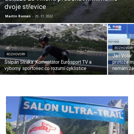
dvoje střevíce
Martin Roman
-
20. 11. 2022
ROZHOVORY
ROZHOVORY
Jan Volár:
Štěpán Straka. Komentátor Eurosport TV a
protože m
výborný sportovec co rozumí cyklistice
nemám žá