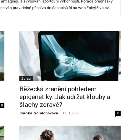
í, antiagingu a zvyšování sportovní výkonnosti. Pořádá přednášky
nství a pravidelně přispívá do časopisů či na web Epivýživa.cz.
Zdraví
Běžecká zranění pohledem
epigenetiky: Jak udržet klouby a
šlachy zdravé?
0
Blanka Gololobovová
-
13. 3. 2026
0