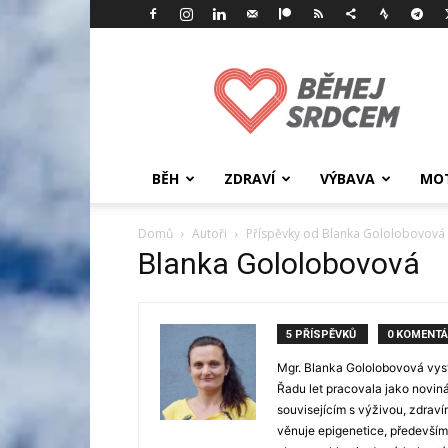
Běhej
srdcem
BĚH
ZDRAVÍ
VÝBAVA
MOT
Domů
Autoři
Příspěvky od Blanka Gololobovová
Blanka Gololobovová
5 PŘÍSPĚVKŮ
0 KOMENTÁ
Mgr. Blanka Gololobovová vyst
Řadu let pracovala jako novin
souvisejícím s výživou, zdrav
věnuje epigenetice, především 