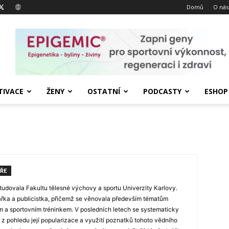
Domů
O nás
IVACE
ŽENY
OSTATNÍ
PODCASTY
ESHOP
ŘE
udovala Fakultu tělesné výchovy a sportu Univerzity Karlovy.
ářka a publicistka, přičemž se věnovala především tématům
ím a sportovním tréninkem. V posledních letech se systematicky
z pohledu její popularizace a využití poznatků tohoto vědního