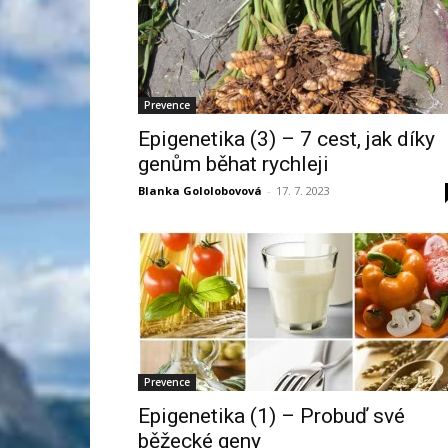
Prevence
Epigenetika (3) – 7 cest, jak díky
genům běhat rychleji
Blanka Gololobovová
-
17. 7. 2023
Prevence
Epigenetika (1) – Probuď své
běžecké geny