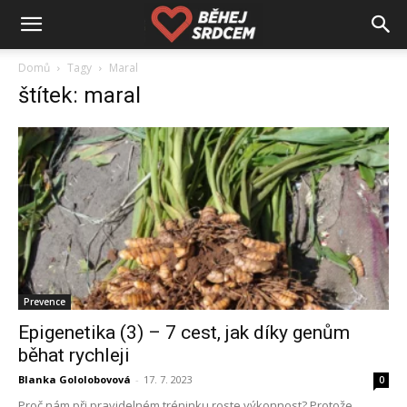
Domů
Tagy
Maral
štítek: maral
Prevence
Epigenetika (3) – 7 cest, jak díky genům
běhat rychleji
Blanka Gololobovová
-
17. 7. 2023
0
Proč nám při pravidelném tréninku roste výkonnost? Protože