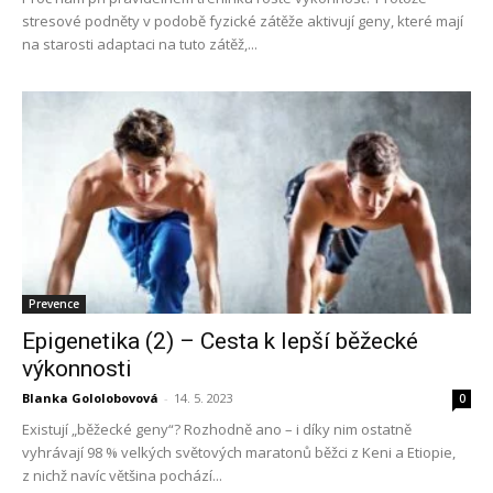
stresové podněty v podobě fyzické zátěže aktivují geny, které mají
na starosti adaptaci na tuto zátěž,...
Prevence
Epigenetika (2) – Cesta k lepší běžecké
výkonnosti
Blanka Gololobovová
-
14. 5. 2023
0
Existují „běžecké geny“? Rozhodně ano – i díky nim ostatně
vyhrávají 98 % velkých světových maratonů běžci z Keni a Etiopie,
z nichž navíc většina pochází...