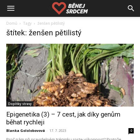
Domů
Tagy
ženšen pětilistý
štítek: ženšen pětilistý
Doplňky stravy
Epigenetika (3) – 7 cest, jak díky genům
běhat rychleji
Blanka Gololobovová
-
17. 7. 2023
0
Proč nám při pravidelném tréninku roste výkonnost? Protože