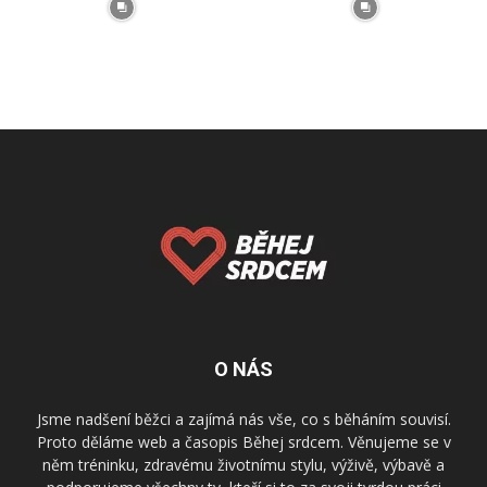
O NÁS
Jsme nadšení běžci a zajímá nás vše, co s běháním souvisí.
Proto děláme web a časopis Běhej srdcem. Věnujeme se v
něm tréninku, zdravému životnímu stylu, výživě, výbavě a