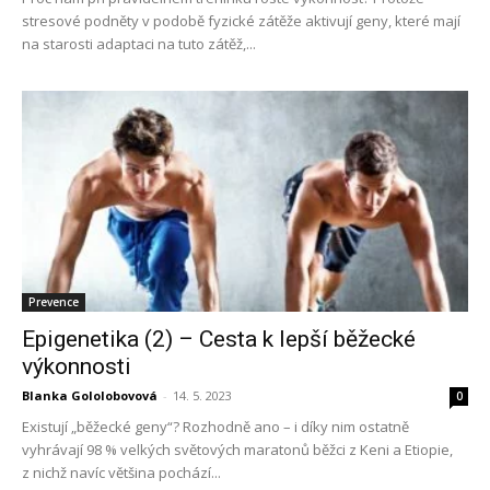
stresové podněty v podobě fyzické zátěže aktivují geny, které mají
na starosti adaptaci na tuto zátěž,...
Prevence
Epigenetika (2) – Cesta k lepší běžecké
výkonnosti
Blanka Gololobovová
-
14. 5. 2023
0
Existují „běžecké geny“? Rozhodně ano – i díky nim ostatně
vyhrávají 98 % velkých světových maratonů běžci z Keni a Etiopie,
z nichž navíc většina pochází...