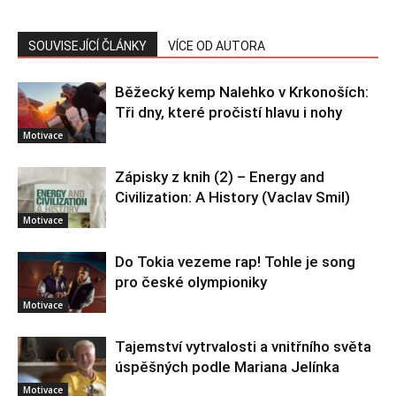
SOUVISEJÍCÍ ČLÁNKY
VÍCE OD AUTORA
Běžecký kemp Nalehko v Krkonoších:
Tři dny, které pročistí hlavu i nohy
Motivace
Zápisky z knih (2) – Energy and
Civilization: A History (Vaclav Smil)
Motivace
Do Tokia vezeme rap! Tohle je song
pro české olympioniky
Motivace
Tajemství vytrvalosti a vnitřního světa
úspěšných podle Mariana Jelínka
Motivace