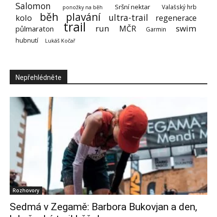
Salomon
Sršní nektar
Valašský hrb
ponožky na běh
běh
plavání
ultra-trail
kolo
regenerace
trail
run
swim
MČR
půlmaraton
Garmin
hubnutí
Lukáš Kočař
Nepřehlédněte
Rozhovory
Sedmá v Zegamě: Barbora Bukovjan a den,