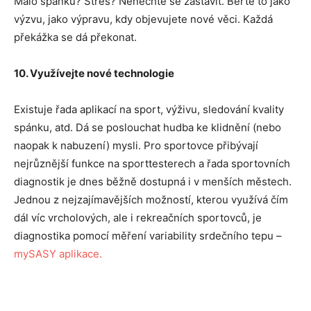
Málo spánku? Stres? Nenechte se zastavit. Berte to jako
výzvu, jako výpravu, kdy objevujete nové věci. Každá
překážka se dá překonat.
10. Využívejte nové technologie
Existuje řada aplikací na sport, výživu, sledování kvality
spánku, atd. Dá se poslouchat hudba ke klidnění (nebo
naopak k nabuzení) mysli. Pro sportovce přibývají
nejrůznější funkce na sporttesterech a řada sportovních
diagnostik je dnes běžně dostupná i v menších městech.
Jednou z nejzajímavějších možností, kterou využívá čím
dál víc vrcholových, ale i rekreačních sportovců, je
diagnostika pomocí měření variability srdečního tepu –
mySASY aplikace.