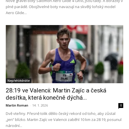
Nové gravel boty Salomon Aero Glide 4 GRVL jsou tady. A dorazily v
plné parádě. Obojživelné boty navazují na skvělý loňský model
Aero Glide...
Nepřehlédněte
28:19 ve Valencii: Martin Zajíc a česká
desítka, která konečně dýchá...
Martin Roman
-
14. 1. 2026
0
Dvě vteřiny. Přesně tolik dělilo český rekord od toho, aby zůstal
„jen“ blízko. Martin Zajíc ve Valencii zaběhl 10 km za 28:19, posunul
národní...