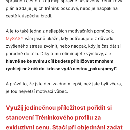
správnou cestou. Zda mají správně nastavený tréninkový
plán a zda je jejich trénink posouvá, nebo je naopak na
cestě k úspěchu brzdí.
A je to také jedna z nejlepších motivačních pomůcek.
MySASY
vám jasně ukáže, kdy potřebujete z důvodu
zvýšeného stresu zvolnit, nebo naopak, kdy je čas dát si
pořádně do těla. Díky tomu eliminujete výmluvy, ale
hlavně se ke svému cíli budete přibližovat mnohem
rychleji než někdo, kdo se vydá cestou „pokus/omyl“.
A právě to, že jste den za dnem lepší, než jste byli včera,
je tou největší motivací vůbec.
Využij jedinečnou příležitost pořídit si
stanovení Tréninkového profilu za
exkluzivní cenu. Stačí při objednání zadat