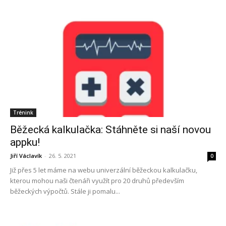
Trénink
Běžecká kalkulačka: Stáhněte si naší novou
appku!
Jiří Václavík
-
26. 5. 2021
0
Již přes 5 let máme na webu univerzální běžeckou kalkulačku,
kterou mohou naši čtenáři využít pro 20 druhů především
běžeckých výpočtů. Stále ji pomalu...