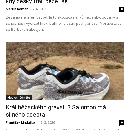
kdy český trail běžel se...
Martin Roman
-
7. 6. 2026
0
Zegama není jen závod. Je to zkouška nervů, techniky, odvahy a
schopnosti vydržet hluk, bahno i vlastní pochybnosti. A právě tady
se Barboře Bukovjan...
Nepřehlédněte
Král běžeckého gravelu? Salomon má
silného adepta
František Linduška
-
18. 3. 2026
0