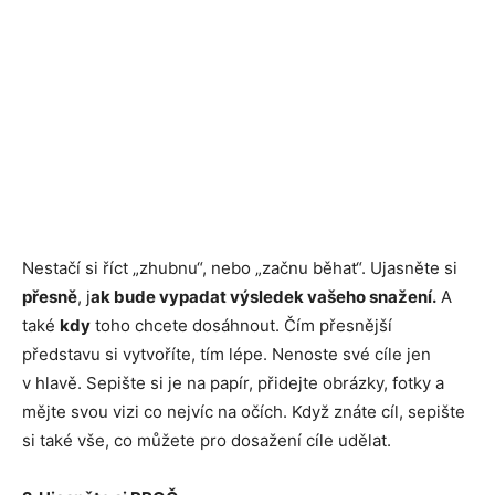
Nestačí si říct „zhubnu“, nebo „začnu běhat“. Ujasněte si
přesně
, j
ak bude vypadat výsledek vašeho snažení.
A
také
kdy
toho chcete dosáhnout. Čím přesnější
představu si vytvoříte, tím lépe. Nenoste své cíle jen
v hlavě. Sepište si je na papír, přidejte obrázky, fotky a
mějte svou vizi co nejvíc na očích. Když znáte cíl, sepište
si také vše, co můžete pro dosažení cíle udělat.