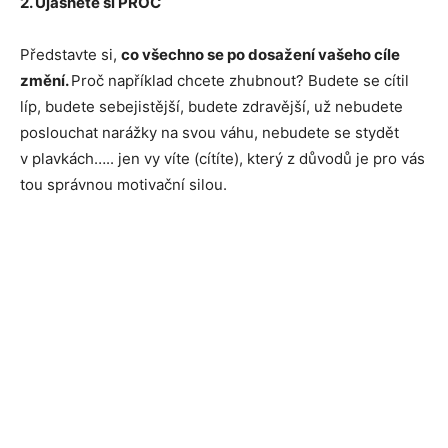
2. Ujasněte si PROČ
Představte si,
co všechno se po dosažení vašeho cíle
změní.
Proč například chcete zhubnout? Budete se cítil
líp, budete sebejistější, budete zdravější, už nebudete
poslouchat narážky na svou váhu, nebudete se stydět
v plavkách….. jen vy víte (cítíte), který z důvodů je pro vás
tou správnou motivační silou.