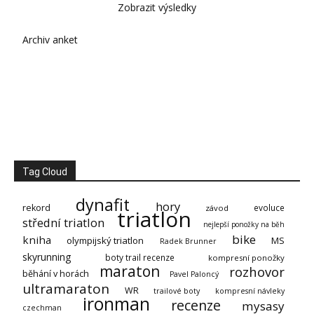
Zobrazit výsledky
Archiv anket
Tag Cloud
dynafit
hory
rekord
evoluce
závod
triatlon
střední triatlon
nejlepší ponožky na běh
bike
kniha
olympijský triatlon
MS
Radek Brunner
skyrunning
boty trail recenze
kompresní ponožky
maraton
rozhovor
běhání v horách
Pavel Paloncý
ultramaraton
WR
trailové boty
kompresní návleky
ironman
recenze
mysasy
czechman