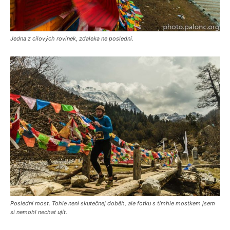
Jedna z cílových rovinek, zdaleka ne poslední.
Poslední most. Tohle není skutečnej doběh, ale fotku s tímhle mostkem jsem
si nemohl nechat ujít.