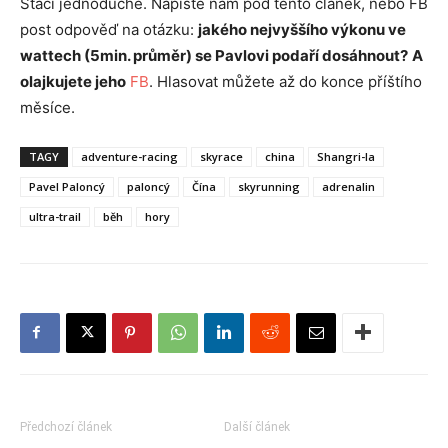
Stačí jednoduché. Napište nám pod tento článek, nebo FB
post odpověď na otázku:
jakého nejvyššího výkonu ve
wattech (5min. průměr) se Pavlovi podaří dosáhnout?
A
olajkujete jeho
FB
. Hlasovat můžete až do konce příštího
měsíce.
TAGY
adventure-racing
skyrace
china
Shangri-la
Pavel Paloncý
paloncý
Čína
skyrunning
adrenalin
ultra-trail
běh
hory
Předchozí článek
Další článek