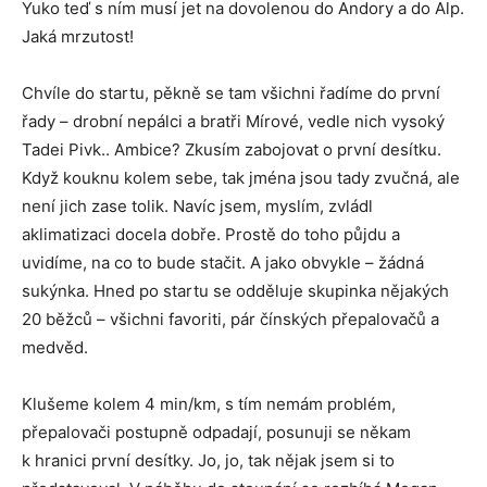
Yuko teď s ním musí jet na dovolenou do Andory a do Alp.
Jaká mrzutost!
Chvíle do startu, pěkně se tam všichni řadíme do první
řady – drobní nepálci a bratři Mírové, vedle nich vysoký
Tadei Pivk.. Ambice? Zkusím zabojovat o první desítku.
Když kouknu kolem sebe, tak jména jsou tady zvučná, ale
není jich zase tolik. Navíc jsem, myslím, zvládl
aklimatizaci docela dobře. Prostě do toho půjdu a
uvidíme, na co to bude stačit. A jako obvykle – žádná
sukýnka. Hned po startu se odděluje skupinka nějakých
20 běžců – všichni favoriti, pár čínských přepalovačů a
medvěd.
Klušeme kolem 4 min/km, s tím nemám problém,
přepalovači postupně odpadají, posunuji se někam
k hranici první desítky. Jo, jo, tak nějak jsem si to