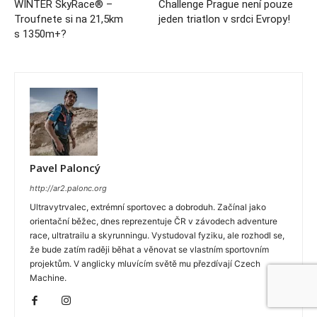
WINTER SkyRace® –
Challenge Prague není pouze
Troufnete si na 21,5km
jeden triatlon v srdci Evropy!
s 1350m+?
Pavel Paloncý
http://ar2.palonc.org
Ultravytrvalec, extrémní sportovec a dobroduh. Začínal jako
orientační běžec, dnes reprezentuje ČR v závodech adventure
race, ultratrailu a skyrunningu. Vystudoval fyziku, ale rozhodl se,
že bude zatím raději běhat a věnovat se vlastním sportovním
projektům. V anglicky mluvícím světě mu přezdívají Czech
Machine.