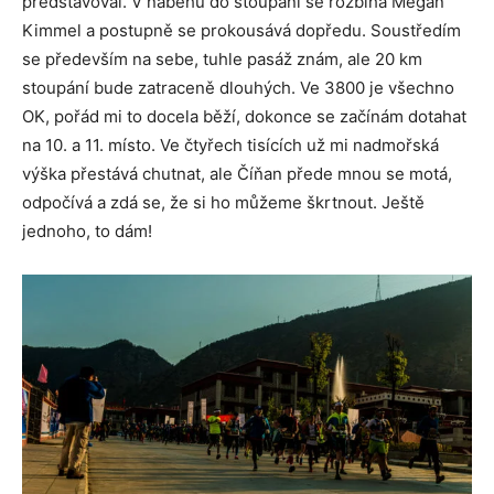
představoval. V náběhu do stoupání se rozbíhá Megan
Kimmel a postupně se prokousává dopředu. Soustředím
se především na sebe, tuhle pasáž znám, ale 20 km
stoupání bude zatraceně dlouhých. Ve 3800 je všechno
OK, pořád mi to docela běží, dokonce se začínám dotahat
na 10. a 11. místo. Ve čtyřech tisících už mi nadmořská
výška přestává chutnat, ale Číňan přede mnou se motá,
odpočívá a zdá se, že si ho můžeme škrtnout. Ještě
jednoho, to dám!