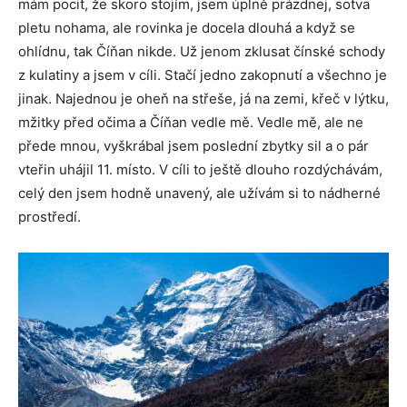
mám pocit, že skoro stojím, jsem úplně prázdnej, sotva
pletu nohama, ale rovinka je docela dlouhá a když se
ohlídnu, tak Číňan nikde. Už jenom zklusat čínské schody
z kulatiny a jsem v cíli. Stačí jedno zakopnutí a všechno je
jinak. Najednou je oheň na střeše, já na zemi, křeč v lýtku,
mžitky před očima a Číňan vedle mě. Vedle mě, ale ne
přede mnou, vyškrábal jsem poslední zbytky sil a o pár
vteřin uhájil 11. místo. V cíli to ještě dlouho rozdýchávám,
celý den jsem hodně unavený, ale užívám si to nádherné
prostředí.