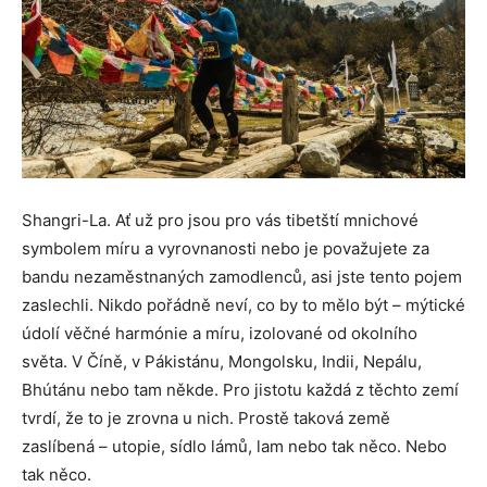
Shangri-La. Ať už pro jsou pro vás tibetští mnichové
symbolem míru a vyrovnanosti nebo je považujete za
bandu nezaměstnaných zamodlenců, asi jste tento pojem
zaslechli. Nikdo pořádně neví, co by to mělo být – mýtické
údolí věčné harmónie a míru, izolované od okolního
světa. V Číně, v Pákistánu, Mongolsku, Indii, Nepálu,
Bhútánu nebo tam někde. Pro jistotu každá z těchto zemí
tvrdí, že to je zrovna u nich. Prostě taková země
zaslíbená – utopie, sídlo lámů, lam nebo tak něco. Nebo
tak něco.