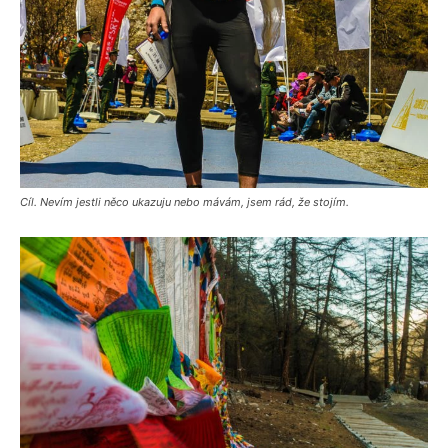
Cíl. Nevím jestli něco ukazuju nebo mávám, jsem rád, že stojím.