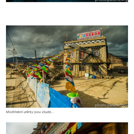
Modlitební utěrky jsou všude…