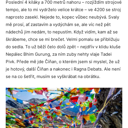
Poslední 4 kiláky a 700 metrů nahoru – rozjíždím strojové
tempo, ale to mi vydrželo velice krátce – ve 4200 se stroj
naprosto zasekl. Nejede to, kopec vůbec neubývá. Svaly
mě prosí, ať zastavím a vydýchám se, ale víc než pět
nádechů jim nedám, to nepustím. Když vidím, kam až se
škrábeme, chce se mi brečet. Velmi pomalu se přibližuju
do sedla. To už běží čelo dolů zpět – nejdřív v klidu kluše
Nepálec Bhim Gurung, za ním zuby nehty vlaje Tadei
Pivk. Přede mě jde Číňan, o kterém jsem si myslel, že už
je hotový, další Číňan a nakonec i Ragna Debats. Ale není
se na co šetřit, musím se vyškrábat na obrátku.