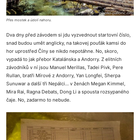
Přes mostek a údolí nahoru.
Dva dny před závodem si jdu vyzvednout startovní číslo,
snad budou umět anglicky, na takovej pouťák kamsi do
hor uprostřed Číny se nikdo nepotáhne. No, skoro,
vypadá to jak přebor Katalánska a Andorry. Z elitních
závodníků v ní jsou Manuel Merillas, Tadei Pivk, Pere
Rullan, bratři Mírové z Andorry, Yan Longfei, Sherpa
Sunuwar a další tři Nepálci… v ženách Megan Kimmel,
Mira Rai, Ragna Debats, Dong Li a spousta rozsypaného
čaje. No, zadarmo to nebude.