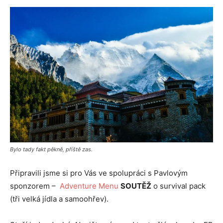
Bylo tady fakt pěkně, příště zas.
Připravili jsme si pro Vás ve spolupráci s Pavlovým
sponzorem –
Adventure Menu
SOUTĚŽ
o survival pack
(tři velká jídla a samoohřev).