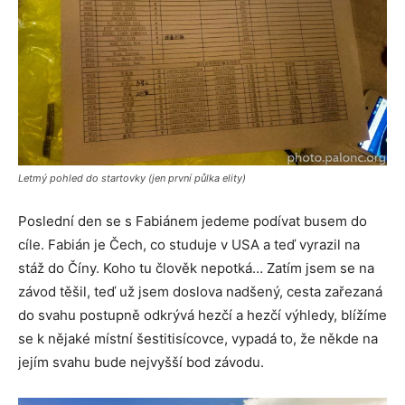
Letmý pohled do startovky (jen první půlka elity)
Poslední den se s Fabiánem jedeme podívat busem do
cíle. Fabián je Čech, co studuje v USA a teď vyrazil na
stáž do Číny. Koho tu člověk nepotká… Zatím jsem se na
závod těšil, teď už jsem doslova nadšený, cesta zařezaná
do svahu postupně odkrývá hezčí a hezčí výhledy, blížíme
se k nějaké místní šestitisícovce, vypadá to, že někde na
jejím svahu bude nejvyšší bod závodu.