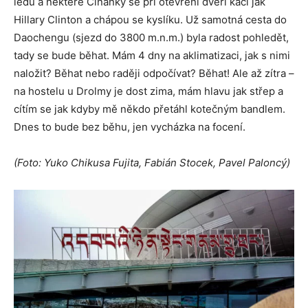
ledu a některé Číňanky se při otevření dveří kácí jak
Hillary Clinton a chápou se kyslíku. Už samotná cesta do
Daochengu (sjezd do 3800 m.n.m.) byla radost pohledět,
tady se bude běhat. Mám 4 dny na aklimatizaci, jak s nimi
naložit? Běhat nebo raději odpočívat? Běhat! Ale až zítra –
na hostelu u Drolmy je dost zima, mám hlavu jak střep a
cítím se jak kdyby mě někdo přetáhl kotečným bandlem.
Dnes to bude bez běhu, jen vycházka na focení.
(Foto: Yuko Chikusa Fujita, Fabián Stocek, Pavel Paloncý)