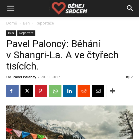
Domů
Běh
Reportáže
Běh
Reportáže
Pavel Paloncý: Běhání
v Shangri-La. A ve čtyřech
tisících.
Od
Pavel Paloncý
-
20. 11. 2017
2