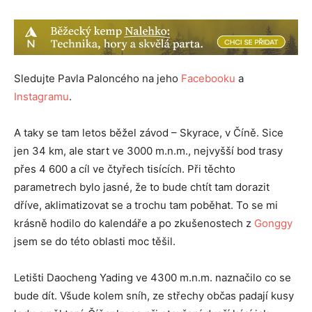
Sledujte Pavla Paloncého na jeho
Facebooku
a
Instagramu
.
A taky se tam letos běžel závod – Skyrace, v Číně. Sice
jen 34 km, ale start ve 3000 m.n.m., nejvyšší bod trasy
přes 4 600 a cíl ve čtyřech tisících. Při těchto
parametrech bylo jasné, že to bude chtít tam dorazit
dříve, aklimatizovat se a trochu tam poběhat. To se mi
krásně hodilo do kalendáře a po zkušenostech z
Gonggy
jsem se do této oblasti moc těšil.
Letišti Daocheng Yading ve 4300 m.n.m. naznačilo co se
bude dít. Všude kolem sníh, ze střechy občas padají kusy