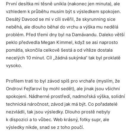
První desítka mi těsně unikla (nakonec jen minuta), ale
vzhledem k průběhu musím být s výsledkem spokojen.
Desátý Davood se mi v cíli svěřil, že skyrunning sice
neběhá, ale dlouho běhal do vrchu a výška mu nedělá
problém. Před třemi dny byl na Damávandu. Daleko větší
peklo předvedla Megan Kimmel, když se asi naprosto
pomátla, skončila celkově šestá a od vítěze dostala
necelých 10 minut. Cíl „žádná sukýnka“ tak byl proklatě
vysoko.
Profilem trati to byl závod spíš pro vrchaře (myslím, že
Ondrovi Fejfarovi by mohl sedět), ale jinak jsou všichni
spokojeni. Nádherné prostředí, nadmořská výška, solidní
technická náročnost, závod jak má být. Co pořadatelé
nezvládli, tak jsou výsledky. Dlouho prostě nebyly
k dispozici a to vůbec. Web krásný, fotky supr, ale
výsledky nikde, snad se z toho poučí.