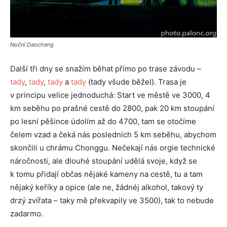
Noční Daocheng
Další tři dny se snažím běhat přímo po trase závodu –
tady
,
tady
,
tady
a
tady
(tady všude běžel). Trasa je
v principu velice jednoduchá: Start ve městě ve 3000, 4
km seběhu po prašné cestě do 2800, pak 20 km stoupání
po lesní pěšince údolím až do 4700, tam se otočíme
čelem vzad a čeká nás posledních 5 km seběhu, abychom
skončili u chrámu Chonggu. Nečekají nás orgie technické
náročnosti, ale dlouhé stoupání udělá svoje, když se
k tomu přidají občas nějaké kameny na cestě, tu a tam
nějaký keříky a opice (ale ne, žádnéj alkohol, takový ty
drzý zvířata – taky mě překvapily ve 3500), tak to nebude
zadarmo.