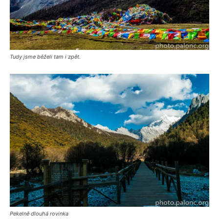
Tudy jsme běželi tam i zpět.
Pekelně dlouhá rovinka