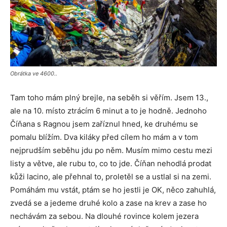
Obrátka ve 4600..
Tam toho mám plný brejle, na seběh si věřím. Jsem 13.,
ale na 10. místo ztrácím 6 minut a to je hodně. Jednoho
Číňana s Ragnou jsem zaříznul hned, ke druhému se
pomalu blížím. Dva kiláky před cílem ho mám a v tom
nejprudším seběhu jdu po něm. Musím mimo cestu mezi
listy a větve, ale rubu to, co to jde. Číňan nehodlá prodat
kůži lacino, ale přehnal to, proletěl se a ustlal si na zemi.
Pomáhám mu vstát, ptám se ho jestli je OK, něco zahuhlá,
zvedá se a jedeme druhé kolo a zase na krev a zase ho
nechávám za sebou. Na dlouhé rovince kolem jezera