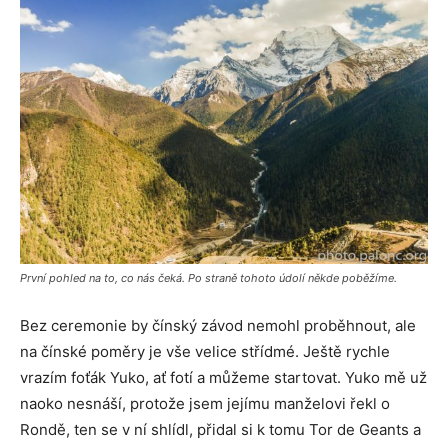
První pohled na to, co nás čeká. Po straně tohoto údolí někde poběžíme.
Bez ceremonie by čínský závod nemohl proběhnout, ale
na čínské poměry je vše velice střídmé. Ještě rychle
vrazím foťák Yuko, ať fotí a můžeme startovat. Yuko mě už
naoko nesnáší, protože jsem jejímu manželovi řekl o
Rondě, ten se v ní shlídl, přidal si k tomu Tor de Geants a