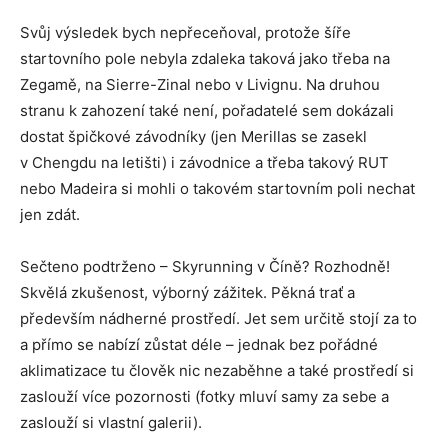
Svůj výsledek bych nepřeceňoval, protože šíře
startovního pole nebyla zdaleka taková jako třeba na
Zegamě, na Sierre-Zinal nebo v Livignu. Na druhou
stranu k zahození také není, pořadatelé sem dokázali
dostat špičkové závodníky (jen Merillas se zasekl
v Chengdu na letišti) i závodnice a třeba takový RUT
nebo Madeira si mohli o takovém startovním poli nechat
jen zdát.
Sečteno podtrženo – Skyrunning v Číně? Rozhodně!
Skvělá zkušenost, výborný zážitek. Pěkná trať a
především nádherné prostředí. Jet sem určitě stojí za to
a přímo se nabízí zůstat déle – jednak bez pořádné
aklimatizace tu člověk nic nezaběhne a také prostředí si
zaslouží více pozornosti (fotky mluví samy za sebe a
zaslouží si vlastní galerii).