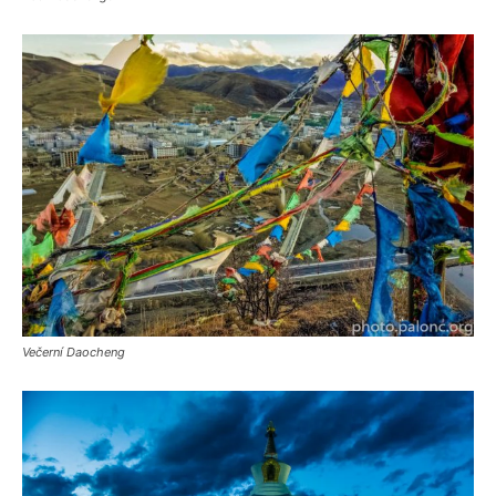
Večerní Daocheng