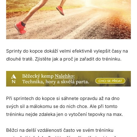
Sprinty do kopce dokáží velmi efektivně vylepšit časy na
dlouhé tratě. Zjistěte jak a proč je zařadit do tréninku.
Při sprintech do kopce si sáhnete opravdu až na dno
svých sil a málokomu se do nich chce. Ale při tomto
tréninku nejde zdaleka jen o vytočení tepovky na max.
Běžci na delší vzdálenosti často ve svém tréninku