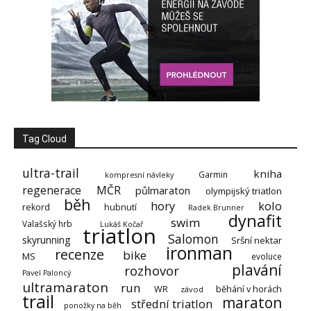
Tag Cloud
ultra-trail
kniha
Garmin
kompresní návleky
regenerace
MČR
půlmaraton
olympijský triatlon
běh
hory
kolo
rekord
hubnutí
Radek Brunner
dynafit
swim
Valašský hrb
Lukáš Kočař
triatlon
Salomon
skyrunning
Sršní nektar
ironman
recenze
bike
MS
evoluce
plavání
rozhovor
Pavel Paloncý
ultramaraton
run
WR
běhání v horách
závod
trail
maraton
střední triatlon
ponožky na běh