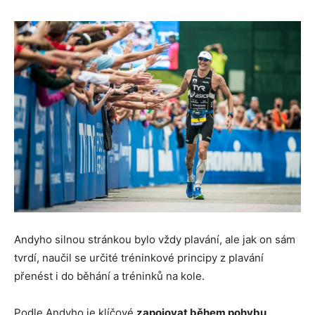
Andyho silnou stránkou bylo vždy plavání, ale jak on sám
tvrdí, naučil se určité tréninkové principy z plavání
přenést i do běhání a tréninků na kole.
Podle Andyho je klíčové
zapojovat během pohybu