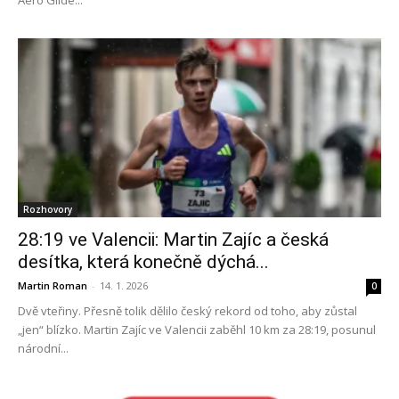
Rozhovory
28:19 ve Valencii: Martin Zajíc a česká
desítka, která konečně dýchá...
Martin Roman
-
14. 1. 2026
0
Dvě vteřiny. Přesně tolik dělilo český rekord od toho, aby zůstal
„jen“ blízko. Martin Zajíc ve Valencii zaběhl 10 km za 28:19, posunul
národní...