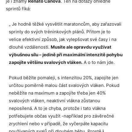
je i známý
Renato Canova
. Ten na dotazy ohledně
sprintů říká:
„ Je hodně těžké vysvětlit maratoncům, aby zařazovali
sprinty do svých tréninkových plánů. Přitom je to
velice efektivní způsob, jak vylepšovat své časy i na
dlouhé vzdálenosti.
Musíte ale opravdu využívat
výbušnou sílu – jedině při maximální intenzitě pohybu
zapojíte většinu svalových vláken.
A o to nám jde.
Pokud běžíte pomaleji, s intenzitou 20%, zapojíte jen
určitou poměrně malou část svalových vláken. Pokud
neběžíte na maximum a zapojíte třeba jen 40%
svalových vláken, neaktivní vlákna zůstanou
neposílená. A to je chyba, protože i tato vlákna
potřebujete občas využít -například pro závěrečné
zrychlení nebo v případě, že vyčerpáte kapacitu
používaných svalů při dlouhém běhu. Prostě
i