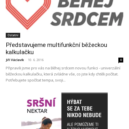
Ostatní
Představujeme multifunkční běžeckou
kalkulačku
Jiří Václavík
-
10. 6. 2016
0
Připravili jsme pro vás na Běhej srdcem novou funkci - univerzální
běžeckou kalkulačku, která zvládne vše, co jste kdy chtěli počítat.
Potřebujete spočítat tempa, svoji...