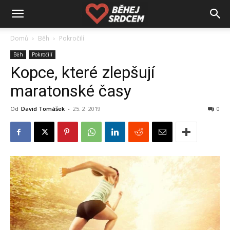
Domů
Běh
Pokročilí
Běh
Pokročilí
Kopce, které zlepšují
maratonské časy
Od
David Tomášek
-
25. 2. 2019
0