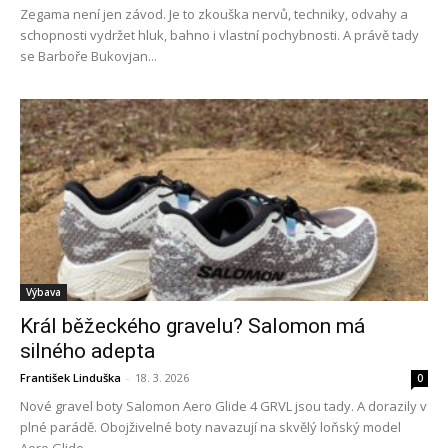
Zegama není jen závod. Je to zkouška nervů, techniky, odvahy a
schopnosti vydržet hluk, bahno i vlastní pochybnosti. A právě tady
se Barboře Bukovjan...
Výbava
Král běžeckého gravelu? Salomon má
silného adepta
František Linduška
-
18. 3. 2026
0
Nové gravel boty Salomon Aero Glide 4 GRVL jsou tady. A dorazily v
plné parádě. Obojživelné boty navazují na skvělý loňský model
Aero Glide...