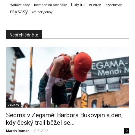
boty trail recenze
kompresní ponožky
trailové boty
czechman
mysasy
aminokyseliny
Nepřehlédněte
Závody
Sedmá v Zegamě: Barbora Bukovjan a den,
kdy český trail běžel se...
Martin Roman
-
7. 6. 2026
0