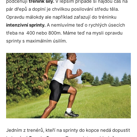
podceňují
trénink síly.
V lepším případě si najdou čas na
pár dřepů a doplní je chvilkou posilování středu těla.
Opravdu málokdy ale například zařazují do tréninku
intenzivní sprinty.
A nemluvíme teď o rychlých úsecích
třeba na 400 nebo 800m. Máme teď na mysli opravdu
sprinty s maximálním úsilím.
Jedním z trenérů, kteří na sprinty do kopce nedá dopustit