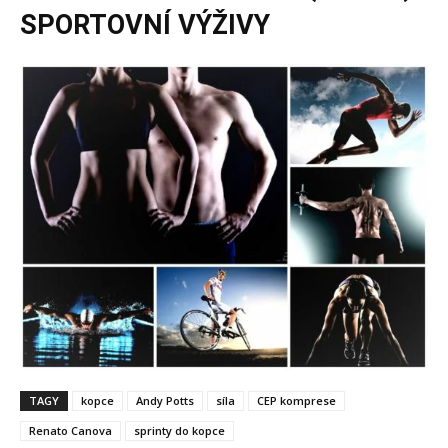
SPORTOVNÍ VÝŽIVY
TAGY
kopce
Andy Potts
síla
CEP komprese
Renato Canova
sprinty do kopce