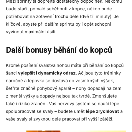
Mezi sprinty si dopřejte dostatečný odpočinek. Někomu
bude stačit pomalé seběhnutí z kopce, někdo bude
potřebovat na zotavení trochu déle (dvě tři minuty). Je
klíčové, abyste při dalším sprintu byli opět schopni
vyvinout maximální úsilí.
Další bonusy běhání do kopců
Kromě posílení svalstva nohou máte při běhání do kopců
šanci
vylepšit i dynamický odraz
. Ač jsou tyto tréninky
náročné a tepovka se dostává do vesmírných výšek,
šetříte značně pohybový aparát – nohy dopadají na zem
z menší výšky a dopady nejsou tak tvrdé. Zmenšujete
také i riziko zranění. Váš nervový systém se naučí lépe
spolupracovat se svaly – budete umět
lépe zrychlovat
a
vaše svaly si zvyknou déle pracovat při vyšší zátěži.