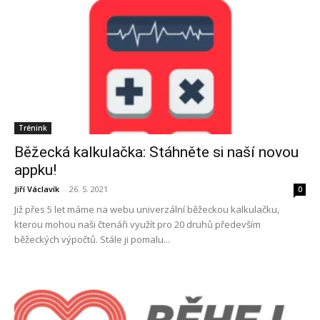
Trénink
Běžecká kalkulačka: Stáhněte si naší novou
appku!
Jiří Václavík
-
26. 5. 2021
0
Již přes 5 let máme na webu univerzální běžeckou kalkulačku,
kterou mohou naši čtenáři využít pro 20 druhů především
běžeckých výpočtů. Stále ji pomalu...