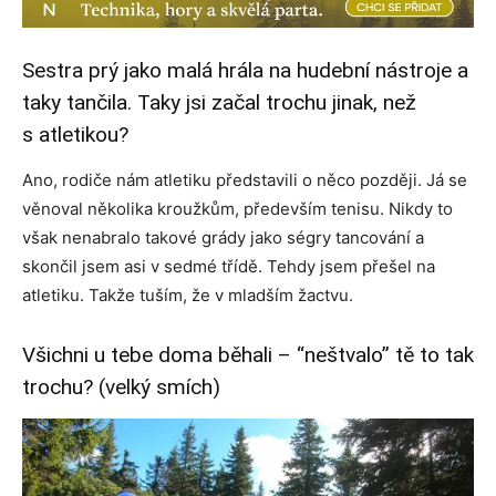
Sestra prý jako malá hrála na hudební nástroje a
taky tančila. Taky jsi začal trochu jinak, než
s atletikou?
Ano, rodiče nám atletiku představili o něco později. Já se
věnoval několika kroužkům, především tenisu. Nikdy to
však nenabralo takové grády jako ségry tancování a
skončil jsem asi v sedmé třídě. Tehdy jsem přešel na
atletiku. Takže tuším, že v mladším žactvu.
Všichni u tebe doma běhali – “neštvalo” tě to tak
trochu? (velký smích)