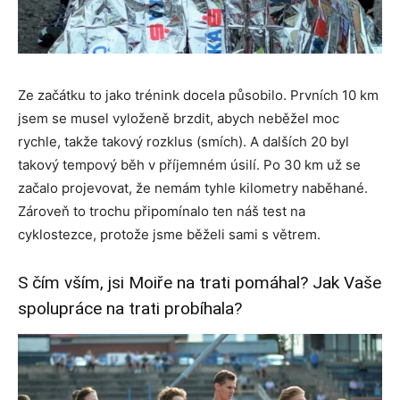
Ze začátku to jako trénink docela působilo. Prvních 10 km
jsem se musel vyloženě brzdit, abych neběžel moc
rychle, takže takový rozklus (smích). A dalších 20 byl
takový tempový běh v příjemném úsilí. Po 30 km už se
začalo projevovat, že nemám tyhle kilometry naběhané.
Zároveň to trochu připomínalo ten náš test na
cyklostezce, protože jsme běželi sami s větrem.
S čím vším, jsi Moiře na trati pomáhal? Jak Vaše
spolupráce na trati probíhala?