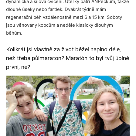
dynamická a silová cvičení. Úterky patří ANPéčkům, takže
dlouhé úseky nebo fartlek. Dvakrát týdně mám
regenerační běh vzdálenostně mezi 6 a 15 km. Soboty
jsou věnovány kopcům a neděle klasicky dlouhým
běhům.
Kolikrát jsi vlastně za život běžel naplno déle,
než třeba půlmaraton? Maratón to byl tvůj úplně
první, ne?