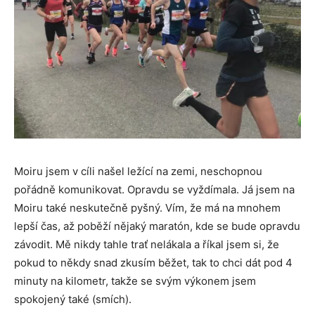
Moiru jsem v cíli našel ležící na zemi, neschopnou
pořádně komunikovat. Opravdu se vyždímala. Já jsem na
Moiru také neskutečně pyšný. Vím, že má na mnohem
lepší čas, až poběží nějaký maratón, kde se bude opravdu
závodit. Mě nikdy tahle trať nelákala a říkal jsem si, že
pokud to někdy snad zkusím běžet, tak to chci dát pod 4
minuty na kilometr, takže se svým výkonem jsem
spokojený také (smích).