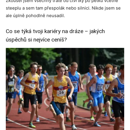
Zkoušel jsem všechny tratě od čtvrtky po pětku včetně
steeplu a sem tam přespolák nebo silnici. Nikde jsem se
ale úplně pohodlně neusadil.
Co se týká tvoji kariéry na dráze – jakých
úspěchů si nejvíce ceníš?