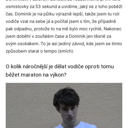
osmistovky za 53 sekund a uvidíme, jaký se z toho poběží
čas. Dominik je na půlku výrazně lepší, takže jsem tu roli
vodiče vzal na sebe já a počítal jsem s tím, že případně
pak odpadnu, protože to na mě bylo moc rychlé. Nakonec
jsem doběhl v zoufalém čase a Dominik jen těsně za
svým osobákem. To je asi jediný závod, kde jsem se tímto
způsobem staral o tempo (smích).
O kolik náročnější je dělat vodiče oproti tomu
běžet maraton na výkon?