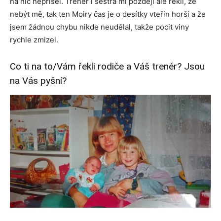
na nic nepřišel. Trenér i sestra mi později ale řekli, že
nebýt mě, tak ten Moiry čas je o desítky vteřin horší a že
jsem žádnou chybu nikde neudělal, takže pocit viny
rychle zmizel.
Co ti na to/Vám řekli rodiče a Váš trenér? Jsou
na Vás pyšní?