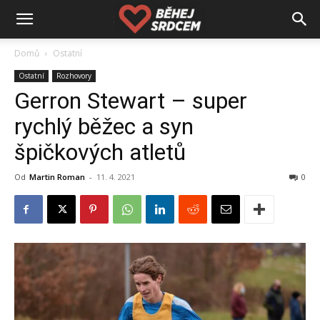
Domů
Ostatní
Ostatní
Rozhovory
Gerron Stewart – super
rychlý běžec a syn
špičkových atletů
Od
Martin Roman
-
11. 4. 2021
0