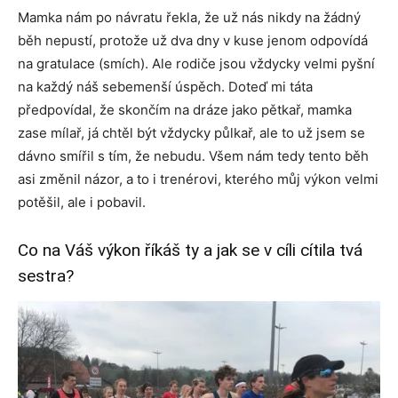
Mamka nám po návratu řekla, že už nás nikdy na žádný
běh nepustí, protože už dva dny v kuse jenom odpovídá
na gratulace (smích). Ale rodiče jsou vždycky velmi pyšní
na každý náš sebemenší úspěch. Doteď mi táta
předpovídal, že skončím na dráze jako pětkař, mamka
zase mílař, já chtěl být vždycky půlkař, ale to už jsem se
dávno smířil s tím, že nebudu. Všem nám tedy tento běh
asi změnil názor, a to i trenérovi, kterého můj výkon velmi
potěšil, ale i pobavil.
Co na Váš výkon říkáš ty a jak se v cíli cítila tvá
sestra?