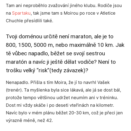
Tam ani neproběhlo zvažování jiného klubu. Rodiče jsou
na
Spartaku
, tak jsme tam s Moirou po roce v Atletice
Chuchle přesídlili také.
Tvoji doménou určitě není maraton, ale je to
800, 1500, 5000 m, nebo maximálně 10 km. Jak
tě vůbec napadlo, běžet se svojí sestrou
maratón a navíc ji ještě dělat vodiče? Není to
trošku velký “risk”(tedy závazek)?
Nenapadlo. Přišla s tím Moira, že jí to navrhl Vašek
(trenér). Ta myšlenka byla sice lákavá, ale já se dost bál,
protože tempo většinou udržet neumím ani v tréninku.
Dost mi vždy skáče i po deseti vteřinách na kilometr.
Navíc bylo v mém plánu běžet 20-30 km, což je přeci jen
výrazně méně, než 42.