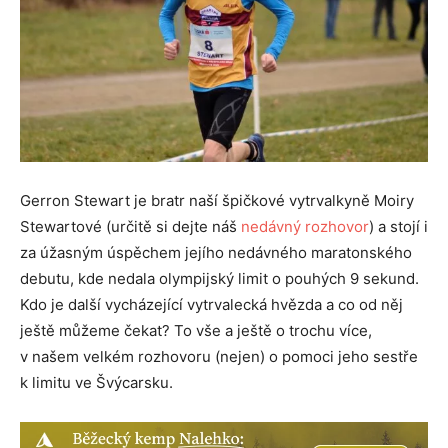
Gerron Stewart je bratr naší špičkové vytrvalkyně Moiry
Stewartové (určitě si dejte náš
nedávný rozhovor
) a stojí i
za úžasným úspěchem jejího nedávného maratonského
debutu, kde nedala olympijský limit o pouhých 9 sekund.
Kdo je další vycházející vytrvalecká hvězda a co od něj
ještě můžeme čekat? To vše a ještě o trochu více,
v našem velkém rozhovoru (nejen) o pomoci jeho sestře
k limitu ve Švýcarsku.