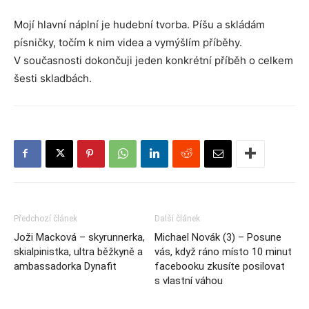
Mojí hlavní náplní je hudební tvorba. Píšu a skládám
písničky, točím k nim videa a vymýšlím příběhy.
V současnosti dokončuji jeden konkrétní příběh o celkem
šesti skladbách.
Předchozí článek
Další článek
Joži Macková – skyrunnerka,
Michael Novák (3) – Posune
skialpinistka, ultra běžkyně a
vás, když ráno místo 10 minut
ambassadorka Dynafit
facebooku zkusíte posilovat
s vlastní váhou