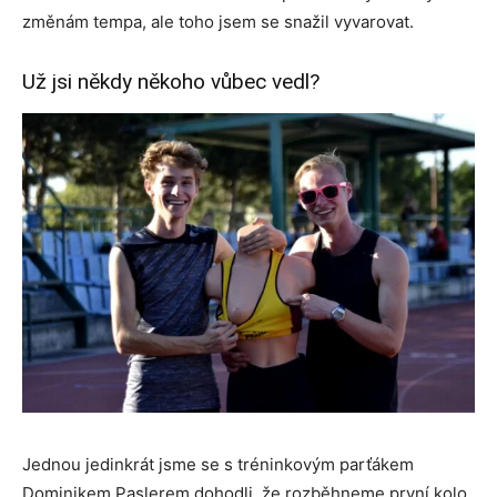
změnám tempa, ale toho jsem se snažil vyvarovat.
Už jsi někdy někoho vůbec vedl?
Jednou jedinkrát jsme se s tréninkovým parťákem
Dominikem Paslerem dohodli, že rozběhneme první kolo