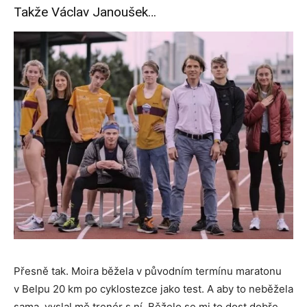
Takže Václav Janoušek…
Přesně tak. Moira běžela v původním termínu maratonu
v Belpu 20 km po cyklostezce jako test. A aby to neběžela
sama, vyslal mě trenér s ní. Běželo se mi to dost dobře,