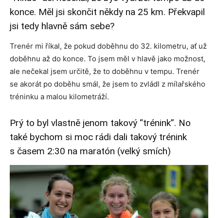
konce. Měl jsi skončit někdy na 25 km. Překvapil
jsi tedy hlavně sám sebe?
Trenér mi říkal, že pokud doběhnu do 32. kilometru, ať už
doběhnu až do konce. To jsem měl v hlavě jako možnost,
ale nečekal jsem určitě, že to doběhnu v tempu. Trenér
se akorát po doběhu smál, že jsem to zvládl z mílařského
tréninku a malou kilometráží.
Prý to byl vlastně jenom takový “trénink”. No
také bychom si moc rádi dali takový trénink
s časem 2:30 na maratón (velký smích)