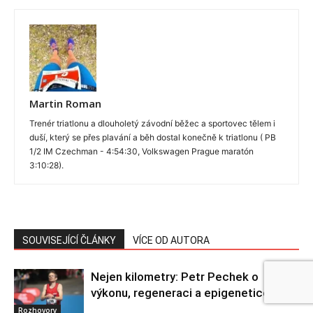
Martin Roman
Trenér triatlonu a dlouholetý závodní běžec a sportovec tělem i
duší, který se přes plavání a běh dostal konečně k triatlonu ( PB
1/2 IM Czechman - 4:54:30, Volkswagen Prague maratón
3:10:28).
SOUVISEJÍCÍ ČLÁNKY
VÍCE OD AUTORA
Nejen kilometry: Petr Pechek o
výkonu, regeneraci a epigenetice
Rozhovory