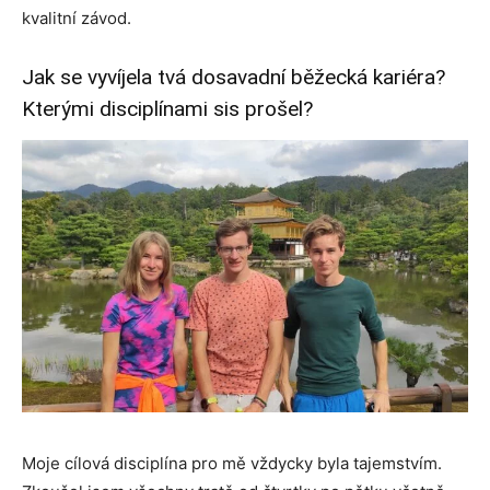
kvalitní závod.
Jak se vyvíjela tvá dosavadní běžecká kariéra?
Kterými disciplínami sis prošel?
Moje cílová disciplína pro mě vždycky byla tajemstvím.