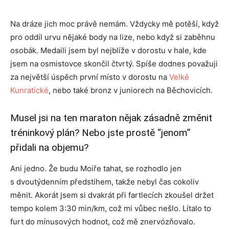
Na dráze jich moc právě nemám. Vždycky mě potěší, když
pro oddíl urvu nějaké body na lize, nebo když si zaběhnu
osobák. Medaili jsem byl nejblíže v dorostu v hale, kde
jsem na osmistovce skončil čtvrtý. Spíše dodnes považuji
za největší úspěch první místo v dorostu na
Velké
Kunratické
, nebo také bronz v juniorech na Běchovicích.
Musel jsi na ten maraton nějak zásadně změnit
tréninkový plán? Nebo jste prostě “jenom”
přidali na objemu?
Ani jedno. Že budu Moiře tahat, se rozhodlo jen
s dvoutýdenním předstihem, takže nebyl čas cokoliv
měnit. Akorát jsem si dvakrát při fartlecích zkoušel držet
tempo kolem 3:30 min/km, což mi vůbec nešlo. Lítalo to
furt do mínusových hodnot, což mě znervózňovalo.