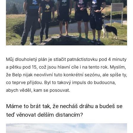
Můj dlouholetý plán je stlačit patnáctistovku pod 4 minuty
a pětku pod 15, což jsou hlavní cíle i na tento rok. Myslím,
že Belp nijak neovlivní tuto konkrétní sezónu, ale spíše ty,
co teprve přijdou. Byl to takový impuls do budoucna,
abych věděl, kam se posouvat.
Máme to brát tak, že necháš dráhu a budeš se
teď věnovat delším distancím?