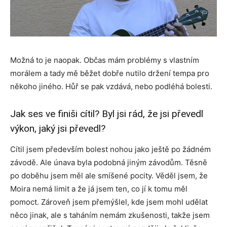
Možná to je naopak. Občas mám problémy s vlastním
morálem a tady mě běžet dobře nutilo držení tempa pro
někoho jiného. Hůř se pak vzdává, nebo podléhá bolesti.
Jak ses ve finiši cítil? Byl jsi rád, že jsi převedl
výkon, jaký jsi převedl?
Cítil jsem především bolest nohou jako ještě po žádném
závodě. Ale únava byla podobná jiným závodům. Těsně
po doběhu jsem měl ale smíšené pocity. Věděl jsem, že
Moira nemá limit a že já jsem ten, co jí k tomu měl
pomoct. Zároveň jsem přemýšlel, kde jsem mohl udělat
něco jinak, ale s taháním nemám zkušenosti, takže jsem