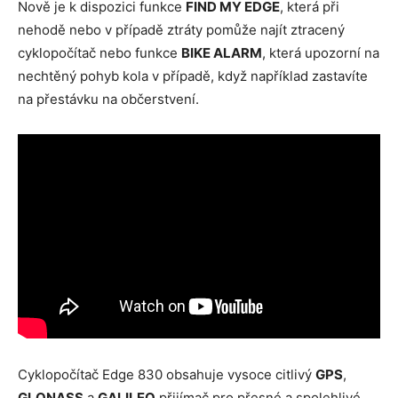
Nově je k dispozici funkce
FIND MY EDGE
, která při
nehodě nebo v případě ztráty pomůže najít ztracený
cyklopočítač nebo funkce
BIKE ALARM
, která upozorní na
nechtěný pohyb kola v případě, když například zastavíte
na přestávku na občerstvení.
Cyklopočítač Edge 830 obsahuje vysoce citlivý
GPS
,
GLONASS
a
GALILEO
přijímač pro přesné a spolehlivé