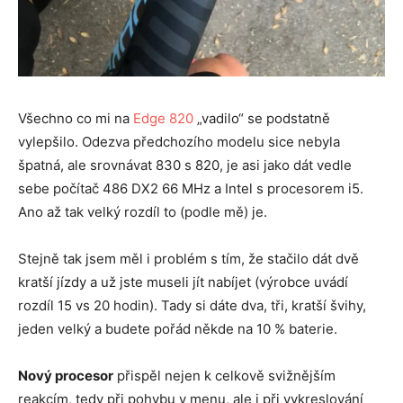
Všechno co mi na
Edge 820
„vadilo“ se podstatně
vylepšilo. Odezva předchozího modelu sice nebyla
špatná, ale srovnávat 830 s 820, je asi jako dát vedle
sebe počítač 486 DX2 66 MHz a Intel s procesorem i5.
Ano až tak velký rozdíl to (podle mě) je.
Stejně tak jsem měl i problém s tím, že stačilo dát dvě
kratší jízdy a už jste museli jít nabíjet (výrobce uvádí
rozdíl 15 vs 20 hodin). Tady si dáte dva, tři, kratší švihy,
jeden velký a budete pořád někde na 10 % baterie.
Nový procesor
přispěl nejen k celkově svižnějším
reakcím, tedy při pohybu v menu, ale i při vykreslování