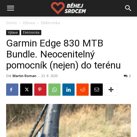
Domů
Výbava
Elektronika
Výbava
Elektronika
Garmin Edge 830 MTB
Bundle. Neocenitelný
pomocník (nejen) do terénu
Od
Martin Roman
-
23. 8. 2020
2