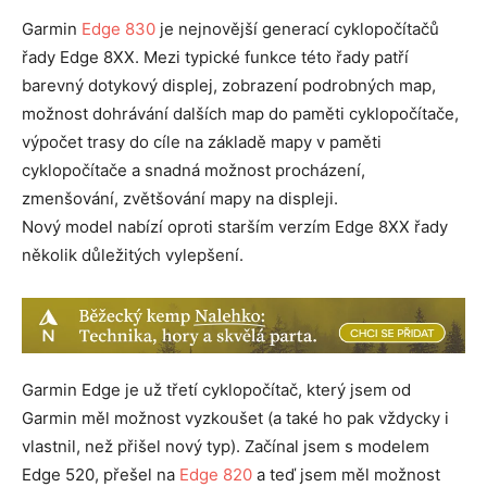
Garmin
Edge 830
je nejnovější generací cyklopočítačů
řady Edge 8XX. Mezi typické funkce této řady patří
barevný dotykový displej, zobrazení podrobných map,
možnost dohrávání dalších map do paměti cyklopočítače,
výpočet trasy do cíle na základě mapy v paměti
cyklopočítače a snadná možnost procházení,
zmenšování, zvětšování mapy na displeji.
Nový model nabízí oproti starším verzím Edge 8XX řady
několik důležitých vylepšení.
Garmin Edge je už třetí cyklopočítač, který jsem od
Garmin měl možnost vyzkoušet (a také ho pak vždycky i
vlastnil, než přišel nový typ). Začínal jsem s modelem
Edge 520, přešel na
Edge 820
a teď jsem měl možnost