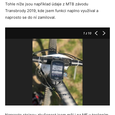
Tohle níže jsou například údaje z MTB závodu
Transbrody 2019, kde jsem funkci naplno využíval a
naprosto se do ní zamiloval.
1
z 10
Naprosto stejnou zkušenost jsem měl i na ME v terénním