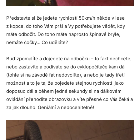
Představte si že jedete rychlostí 50km/h někde v lese
z kopce, do toho Vám prší a Vy potřebujete vědět, kdy
máte odbočit. Do toho máte naprosto špinavé brýle,
nemáte čočky… Co uděláte?
Buď zpomalíte a dojedete na odbočku – to fakt nechcete,
nebo zastavíte a podíváte se do cyklopočítače kam dál
(tohle si na závodě fat nedovolíte), a nebo je tady třetí
možnost a to je ta, že pojedete stejnou rychlostí jako
doposud dál a během jedné sekundy si na dálkovém
ovládání přehodíte obrazovku a víte přesně co Vás čeká a
za jak dlouho. Geniální a nedocenitelné!