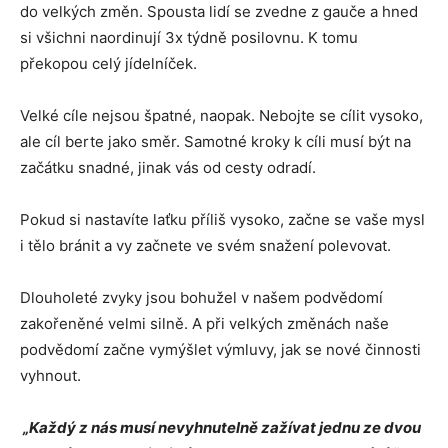
do velkých změn. Spousta lidí se zvedne z gauče a hned
si všichni naordinují 3x týdně posilovnu. K tomu
překopou celý jídelníček.
Velké cíle nejsou špatné, naopak. Nebojte se cílit vysoko,
ale cíl berte jako směr. Samotné kroky k cíli musí být na
začátku snadné, jinak vás od cesty odradí.
Pokud si nastavíte laťku příliš vysoko, začne se vaše mysl
i tělo bránit a vy začnete ve svém snažení polevovat.
Dlouholeté zvyky jsou bohužel v našem podvědomí
zakořeněné velmi silně. A při velkých změnách naše
podvědomí začne vymýšlet výmluvy, jak se nové činnosti
vyhnout.
„Každý z nás musí nevyhnutelně zažívat jednu ze dvou