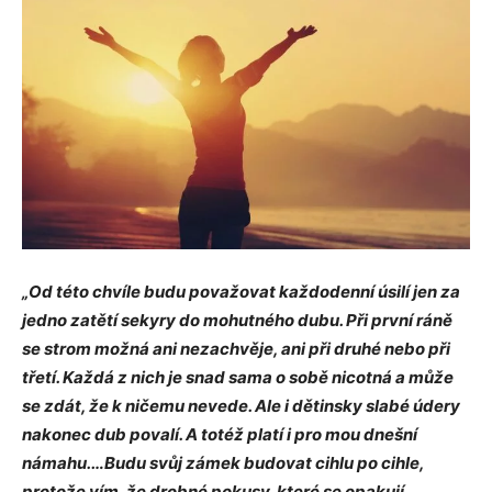
„Od této chvíle budu považovat každodenní úsilí jen za
jedno zatětí sekyry do mohutného dubu. Při první ráně
se strom možná ani nezachvěje, ani při druhé nebo při
třetí. Každá z nich je snad sama o sobě nicotná a může
se zdát, že k ničemu nevede. Ale i dětinsky slabé údery
nakonec dub povalí. A totéž platí i pro mou dnešní
námahu.…Budu svůj zámek budovat cihlu po cihle,
protože vím, že drobné pokusy, které se opakují,