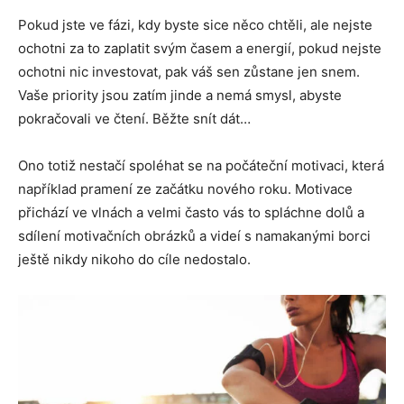
Pokud jste ve fázi, kdy byste sice něco chtěli, ale nejste
ochotni za to zaplatit svým časem a energií, pokud nejste
ochotni nic investovat, pak váš sen zůstane jen snem.
Vaše priority jsou zatím jinde a nemá smysl, abyste
pokračovali ve čtení. Běžte snít dát…
Ono totiž nestačí spoléhat se na počáteční motivaci, která
například pramení ze začátku nového roku. Motivace
přichází ve vlnách a velmi často vás to spláchne dolů a
sdílení motivačních obrázků a videí s namakanými borci
ještě nikdy nikoho do cíle nedostalo.