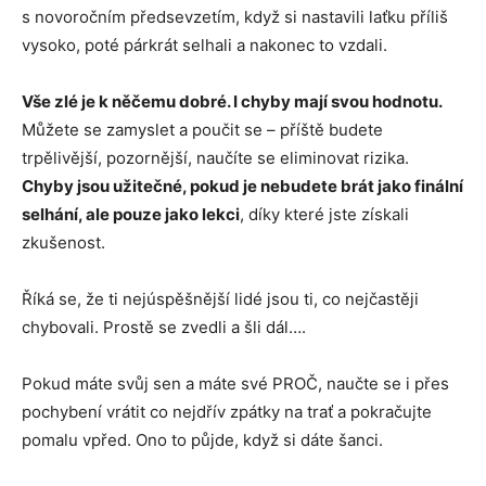
s novoročním předsevzetím, když si nastavili laťku příliš
vysoko, poté párkrát selhali a nakonec to vzdali.
Vše zlé je k něčemu dobré. I chyby mají svou hodnotu.
Můžete se zamyslet a poučit se – příště budete
trpělivější, pozornější, naučíte se eliminovat rizika.
Chyby jsou užitečné, pokud je nebudete brát jako finální
selhání, ale pouze jako lekci
, díky které jste získali
zkušenost.
Říká se, že ti nejúspěšnější lidé jsou ti, co nejčastěji
chybovali. Prostě se zvedli a šli dál….
Pokud máte svůj sen a máte své PROČ, naučte se i přes
pochybení vrátit co nejdřív zpátky na trať a pokračujte
pomalu vpřed. Ono to půjde, když si dáte šanci.