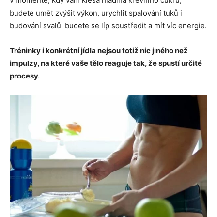
v momentě, kdy vám klesá hladina krevního cukru,
budete umět zvýšit výkon, urychlit spalování tuků i
budování svalů, budete se líp soustředit a mít víc energie.
Tréninky i konkrétní jídla nejsou totiž nic jiného než
impulzy, na které vaše tělo reaguje tak, že spustí určité
procesy.