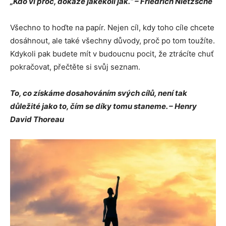
„Kdo ví
proč
, dokáže jakékoli jak.“ – Friedrich
Nietzsche
Všechno to hoďte na papír. Nejen cíl, kdy toho cíle chcete
dosáhnout, ale také všechny důvody, proč po tom toužíte.
Kdykoli pak budete mít v budoucnu pocit, že ztrácíte chuť
pokračovat, přečtěte si svůj seznam.
To, co získáme dosahováním svých cílů, není tak
důležité jako to, čím se díky tomu staneme. – Henry
David Thoreau