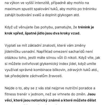
na výkon ve vyšší intenzitě, případně aby mohlo na
maximum spustit spalování tuků, aby mohlo po tréninku
zahájit budování svalů a doplnit glykogen atd.
Když už věnujete čas pohybu, pamatujte, že
trénink je
krok vpřed, špatné jídlo jsou dva kroky vzad.
Vyplatí se mít základní znalosti, které vám změny
jídelníčku usnadní. Například omezení sacharidů není
otázkou toho, jestli máte silnou vůli či nikoli. Když víte, jak
si můžete ovlivňovat glykemický index jídel, když umíte
využívat správné kombinace bílkovin, zdravých tuků atd.,
tak předejdete záchvatům žravosti.
Nejde o to, aby se z vás stal nejprve nutriční poradce a
fitness trenér v jednom, než se vrhnete do změn.
Jsou
věci, které jsou notorický známé a které můžete dělat