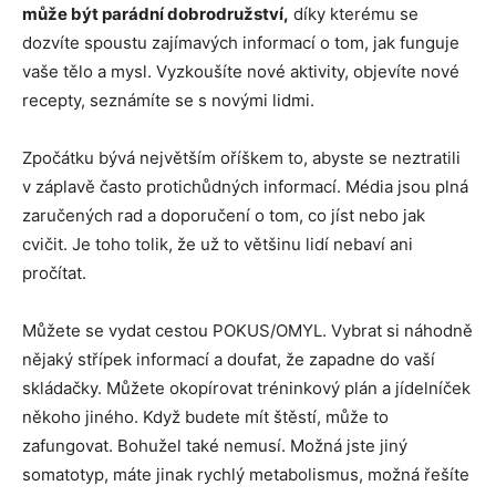
může být parádní dobrodružství,
díky kterému se
dozvíte spoustu zajímavých informací o tom, jak funguje
vaše tělo a mysl. Vyzkoušíte nové aktivity, objevíte nové
recepty, seznámíte se s novými lidmi.
Zpočátku bývá největším oříškem to, abyste se neztratili
v záplavě často protichůdných informací. Média jsou plná
zaručených rad a doporučení o tom, co jíst nebo jak
cvičit. Je toho tolik, že už to většinu lidí nebaví ani
pročítat.
Můžete se vydat cestou POKUS/OMYL. Vybrat si náhodně
nějaký střípek informací a doufat, že zapadne do vaší
skládačky. Můžete okopírovat tréninkový plán a jídelníček
někoho jiného. Když budete mít štěstí, může to
zafungovat. Bohužel také nemusí. Možná jste jiný
somatotyp, máte jinak rychlý metabolismus, možná řešíte