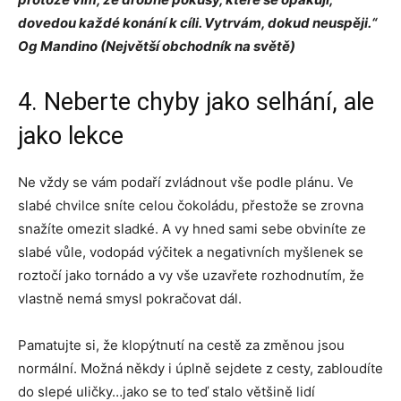
dovedou každé konání k cíli. Vytrvám, dokud neuspěji.“
Og Mandino (Největší obchodník na světě)
4. Neberte chyby jako selhání, ale
jako lekce
Ne vždy se vám podaří zvládnout vše podle plánu. Ve
slabé chvilce sníte celou čokoládu, přestože se zrovna
snažíte omezit sladké. A vy hned sami sebe obviníte ze
slabé vůle, vodopád výčitek a negativních myšlenek se
roztočí jako tornádo a vy vše uzavřete rozhodnutím, že
vlastně nemá smysl pokračovat dál.
Pamatujte si, že klopýtnutí na cestě za změnou jsou
normální. Možná někdy i úplně sejdete z cesty, zabloudíte
do slepé uličky…jako se to teď stalo většině lidí