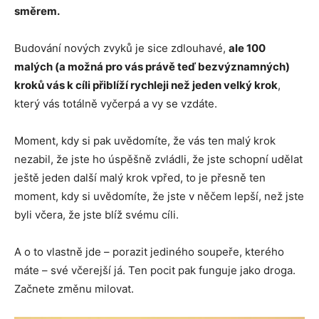
směrem.
Budování nových zvyků je sice zdlouhavé,
ale 100
malých (a možná pro vás právě teď bezvýznamných)
kroků vás k cíli přiblíží rychleji než jeden velký krok
,
který vás totálně vyčerpá a vy se vzdáte.
Moment, kdy si pak uvědomíte, že vás ten malý krok
nezabil, že jste ho úspěšně zvládli, že jste schopní udělat
ještě jeden další malý krok vpřed, to je přesně ten
moment, kdy si uvědomíte, že jste v něčem lepší, než jste
byli včera, že jste blíž svému cíli.
A o to vlastně jde – porazit jediného soupeře, kterého
máte – své včerejší já. Ten pocit pak funguje jako droga.
Začnete změnu milovat.