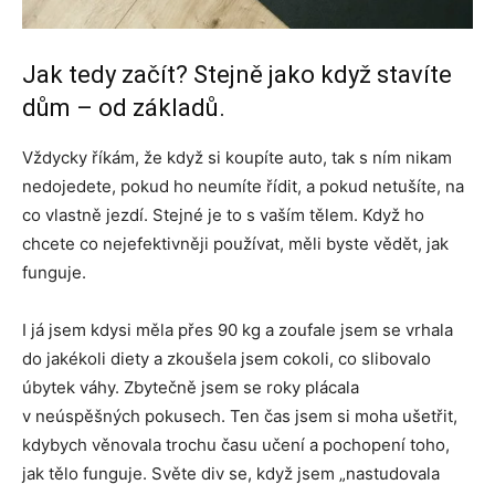
Jak tedy začít? Stejně jako když stavíte
dům – od základů.
Vždycky říkám, že když si koupíte auto, tak s ním nikam
nedojedete, pokud ho neumíte řídit, a pokud netušíte, na
co vlastně jezdí. Stejné je to s vaším tělem. Když ho
chcete co nejefektivněji používat, měli byste vědět, jak
funguje.
I já jsem kdysi měla přes 90 kg a zoufale jsem se vrhala
do jakékoli diety a zkoušela jsem cokoli, co slibovalo
úbytek váhy. Zbytečně jsem se roky plácala
v neúspěšných pokusech. Ten čas jsem si moha ušetřit,
kdybych věnovala trochu času učení a pochopení toho,
jak tělo funguje. Světe div se, když jsem „nastudovala