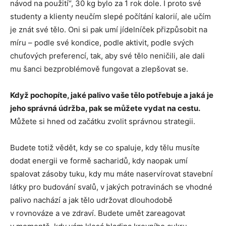
návod na použití“, 30 kg bylo za 1 rok dole. I proto své
studenty a klienty neučím slepé počítání kalorií, ale učím
je znát své tělo. Oni si pak umí jídelníček přizpůsobit na
míru – podle své kondice, podle aktivit, podle svých
chuťových preferencí, tak, aby své tělo neničili, ale dali
mu šanci bezproblémově fungovat a zlepšovat se.
Když pochopíte, jaké palivo vaše tělo potřebuje a jaká je
jeho správná údržba, pak se můžete vydat na cestu.
Můžete si hned od začátku zvolit správnou strategii.
Budete totiž vědět, kdy se co spaluje, kdy tělu musíte
dodat energii ve formě sacharidů, kdy naopak umí
spalovat zásoby tuku, kdy mu máte naservírovat stavební
látky pro budování svalů, v jakých potravinách se vhodné
palivo nachází a jak tělo udržovat dlouhodobě
v rovnováze a ve zdraví. Budete umět zareagovat