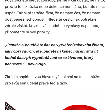
Když začnete hledat způsoby, jak se k cíli dostat, ne na to,
proč je to tak těžké nebo dokonce nemožné, budete moct
uspět. Tak si přestaňte říkat, že nemáte čas, že nemáte
dost peněz, schopností. Hledejte cestu, jak potřebné
zdroje získat. Kdykoli vás podobné výmluvy napadnou,
připomeňte si své priority.
„Jestliže si neuděláte čas na vytváření takového života,
jaký opravdu chcete, budete nakonec nuceni strávit
hodně času při vypořádávání se se životem, který
nechcete.“ – Kevin Ngo
Zkrátka naplňte svou hlavu myšlenkami na to, co můžete
pro svůj sen udělat právě teď a tady.