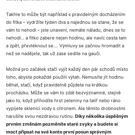
Takhle to může být například s pravidelným docházením
do fitka – vydržíte týden dva a najednou se stane, že se
vám to nehodí – jste unavení, nemáte náladu, dnes se to
nehodí… a fitko zabere nejen hodinu, ale navíc cesta tam
a zpět, převléknout se…. Výmluvy se začnou hromadit a
než se nadějete, tak už zase sedíte na gauči.
Možná pro začátek stačí vyjít každý den pár schodů místo
toho, abyste pokaždé použili výtah. Nemusíte jít hodinu
běhat, stačí, když pravidelně půjdete na krátkou
procházku. Může se vám to zdát bezvýznamné, stejně
jako to, když přihodíte hrst zeleniny na talíř nebo ráno
vypijete sklenici vody s citronem. Ale těmito drobnostmi
narušíte svou nezdravou rutinu.
Díky několika úspěšným
prvním změnám pozměníte staré zvyky a budete si
moct připsat na své konto první posun správným