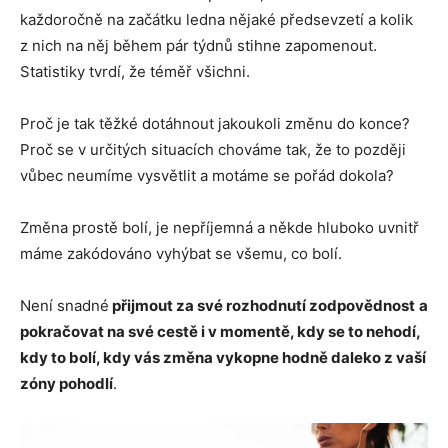
každoročně na začátku ledna nějaké předsevzetí a kolik
z nich na něj během pár týdnů stihne zapomenout.
Statistiky tvrdí, že téměř všichni.
Proč je tak těžké dotáhnout jakoukoli změnu do konce?
Proč se v určitých situacích chováme tak, že to později
vůbec neumíme vysvětlit a motáme se pořád dokola?
Změna prostě bolí, je nepříjemná a někde hluboko uvnitř
máme zakódováno vyhýbat se všemu, co bolí.
Není snadné
přijmout za své rozhodnutí zodpovědnost
a
pokračovat na své cestě i v momentě, kdy se to nehodí,
kdy to bolí, kdy vás změna vykopne hodně daleko z vaší
zóny pohodlí
.