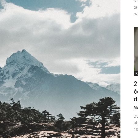
No
ta
na
R
2
č
d
Ma
Dv
ab
10