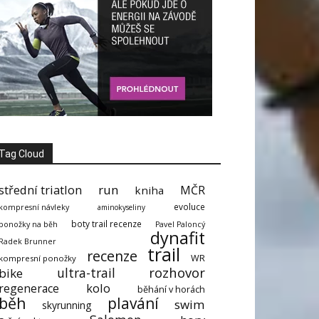
Tag Cloud
střední triatlon
run
MČR
kniha
evoluce
kompresní návleky
aminokyseliny
boty trail recenze
ponožky na běh
Pavel Paloncý
dynafit
Radek Brunner
trail
recenze
WR
kompresní ponožky
rozhovor
ultra-trail
bike
kolo
regenerace
běhání v horách
běh
plavání
swim
skyrunning