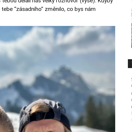
 tebou dělali náš velký rozhovor (výše). Kdyby
u tebe “zásadního” změnilo, co bys nám