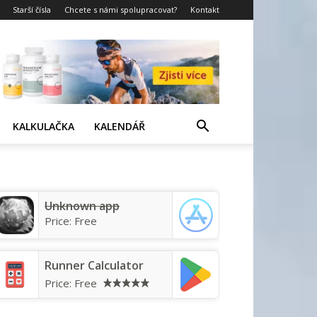
Starší čísla
Chcete s námi spolupracovat?
Kontakt
KALKULAČKA
KALENDÁŘ
Unknown app
Price:
Free
Runner Calculator
Price:
Free