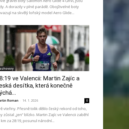
vé gravel boty Salomon Aero Glide 4 GRVL jsou
dy. A dorazily v plné parádě. Obojživelné boty
vazují na skvělý loňský model Aero Glide...
ozhovory
8:19 ve Valencii: Martin Zajíc a
eská desítka, která konečně
ýchá...
rtin Roman
-
14. 1. 2026
0
ě vteřiny. Přesně tolik dělilo český rekord od toho,
y zůstal „jen“ blízko. Martin Zajíc ve Valencii zaběhl
 km za 28:19, posunul národní...