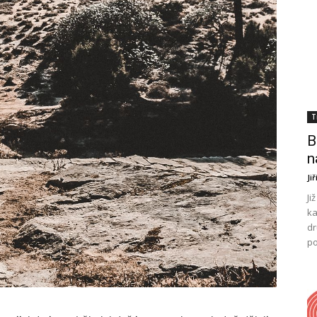
T
B
n
Ji
Ji
ka
dr
po