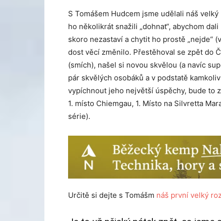
S Tomášem Hudcem jsme udělali náš velký r
ho několikrát snažili „dohnat“, abychom dali 
skoro nezastaví a chytit ho prostě „nejde“ (
dost věcí změnilo. Přestěhoval se zpět do 
(smích), našel si novou skvělou (a navíc super 
pár skvělých osobáků a v podstatě kamkoliv
vypíchnout jeho největší úspěchy, bude to z
1. místo Chiemgau, 1. Místo na Silvretta M
série).
Určitě si dejte s Tomášm
náš první velký ro