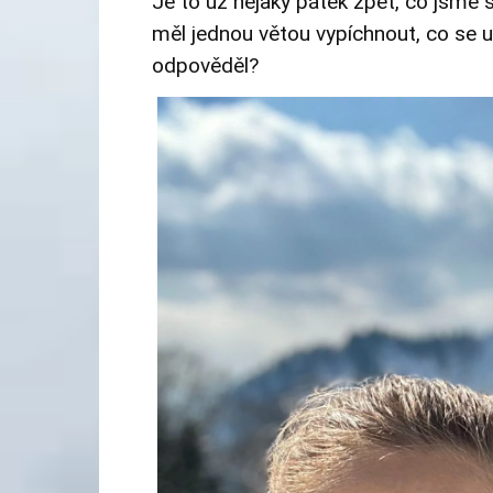
Je to už nějaký pátek zpět, co jsme s
měl jednou větou vypíchnout, co se 
odpověděl?