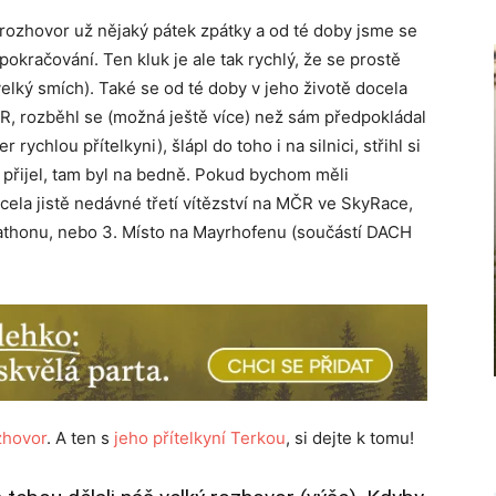
ozhovor už nějaký pátek zpátky a od té doby jsme se
pokračování. Ten kluk je ale tak rychlý, že se prostě
velký smích). Také se od té doby v jeho životě docela
ČR, rozběhl se (možná ještě více) než sám předpokládal
rychlou přítelkyni), šlápl do toho i na silnici, střihl si
 přijel, tam byl na bedně. Pokud bychom měli
cela jistě nedávné třetí vítězství na MČR ve SkyRace,
arathonu, nebo 3. Místo na Mayrhofenu (součástí DACH
zhovor
. A ten s
jeho přítelkyní Terkou
, si dejte k tomu!