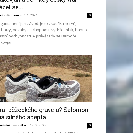
ěžel se...
rtin Roman
-
7. 6. 2026
0
gama není jen závod. Je to zkouška nervů,
chniky, odvahy a schopnosti vydržet hluk, bahno i
astní pochybnosti. A právě tady se Barboře
kovjan...
oty
rál běžeckého gravelu? Salomon
á silného adepta
antišek Linduška
-
18. 3. 2026
0