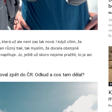
b
Ma
Ze
te
vl
Bu
 která už ale není zas tak nová. I když cítím, že
en různý tlak, tak myslím, že docela obstojně
naplňuje. Jo, ještě už skoro nejsme pražští, to je asi
hoval zpět do ČR. Odkud a cos tam dělal?
B
K
m
Fr