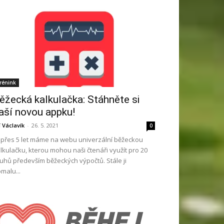
rénink
ěžecká kalkulačka: Stáhněte si
aší novou appku!
ří Václavík
-
26. 5. 2021
0
ž přes 5 let máme na webu univerzální běžeckou
lkulačku, kterou mohou naši čtenáři využít pro 20
uhů především běžeckých výpočtů. Stále ji
malu...