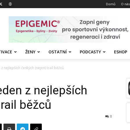
Domů
O nás
IVACE
ŽENY
OSTATNÍ
PODCASTY
ESHOP
 nejlepších českých (nejen) trail běžců
den z nejlepších
rail běžců
0