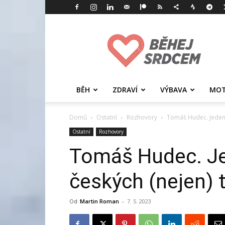
Běhej
srdcem
BĚH
ZDRAVÍ
VÝBAVA
MOT
Domů
Ostatní
Rozhovory
Tomáš Hudec. Jeden z
Ostatní
Rozhovory
Tomáš Hudec. Je
českých (nejen) t
Od
Martin Roman
-
7. 5. 2023