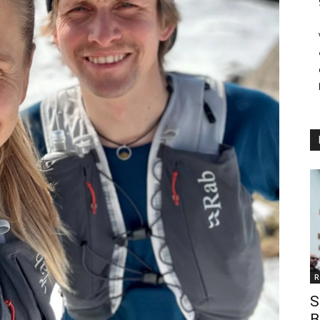
R
S
B