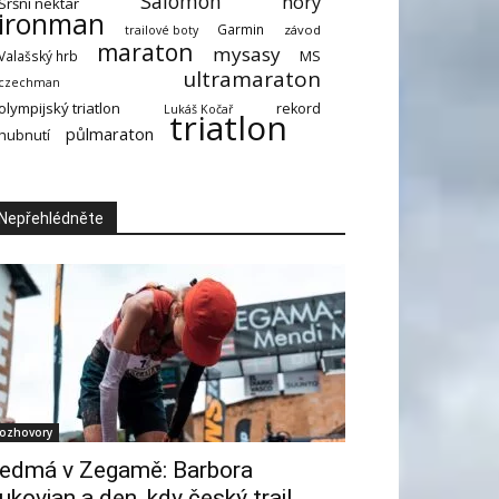
Salomon
hory
Sršní nektar
ironman
Garmin
závod
trailové boty
maraton
mysasy
MS
Valašský hrb
ultramaraton
czechman
olympijský triatlon
rekord
Lukáš Kočař
triatlon
půlmaraton
hubnutí
Nepřehlédněte
ozhovory
edmá v Zegamě: Barbora
ukovjan a den, kdy český trail