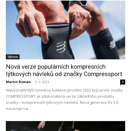
Výbava
Nová verze populárních kompresních
lýtkových návleků od značky Compressport
Martin Roman
-
5. 4. 2023
0
Nejvýznamnější novinkou kolekce jaro/léto 2023 švýcarské značky
COMPRESSPORT, je zdokonalená verze základního produktu
značky – kompresních lýtkových návleků. Nová generace R2 3.0
navazuje na...