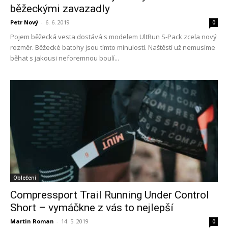
běžeckými zavazadly
Petr Nový
-
6. 6. 2019
0
Pojem běžecká vesta dostává s modelem UltRun S-Pack zcela nový
rozměr. Běžecké batohy jsou tímto minulostí. Naštěstí už nemusíme
běhat s jakousi neforemnou boulí...
Oblečení
Compressport Trail Running Under Control
Short – vymáčkne z vás to nejlepší
Martin Roman
-
14. 5. 2019
0