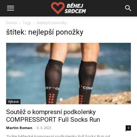
Domů
Tagy
Nejlepší ponožky
štítek: nejlepší ponožky
Výbava
Soutěž o kompresní podkolenky
COMPRESSPORT Full Socks Run
Martin Roman
-
6. 6. 2023
0
Znáte běžecké kompresní podkolenky Full Socks Run od