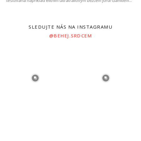
testována například elitním ultratrailovým běžcem Jordi Gamitem...
SLEDUJTE NÁS NA INSTAGRAMU
@BEHEJ.SRDCEM