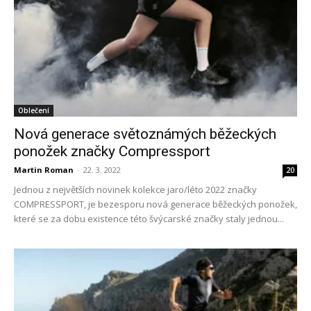
Oblečení
Nová generace světoznámých běžeckých
ponožek značky Compressport
Martin Roman
-
22. 3. 2022
20
Jednou z největších novinek kolekce jaro/léto 2022 značky
COMPRESSPORT, je bezesporu nová generace běžeckých ponožek,
které se za dobu existence této švýcarské značky staly jednou...