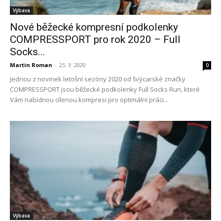
Výbava
Nové běžecké kompresní podkolenky
COMPRESSPORT pro rok 2020 – Full
Socks...
Martin Roman
-
25. 3. 2020
0
Jednou z novinek letošní sezóny 2020 od švýcarské značky
COMPRESSPORT jsou běžecké podkolenky Full Socks Run, které
Vám nabídnou cílenou kompresi pro optimální práci...
Výbava