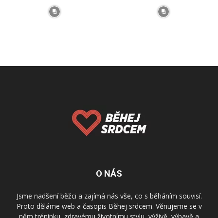
O NÁS
Jsme nadšení běžci a zajímá nás vše, co s běháním souvisí.
Proto děláme web a časopis Běhej srdcem. Věnujeme se v
něm tréninku, zdravému životnímu stylu, výživě, výbavě a