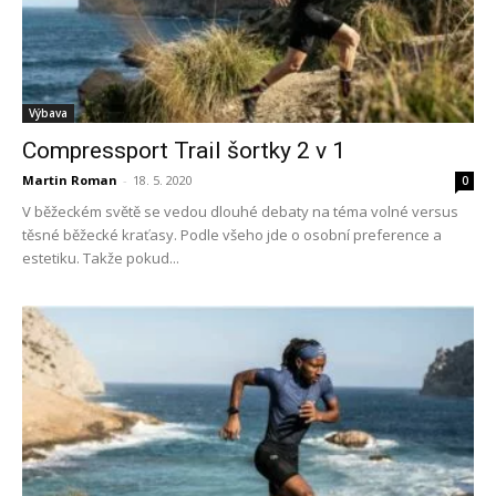
Výbava
Compressport Trail šortky 2 v 1
Martin Roman
-
18. 5. 2020
0
V běžeckém světě se vedou dlouhé debaty na téma volné versus
těsné běžecké kraťasy. Podle všeho jde o osobní preference a
estetiku. Takže pokud...