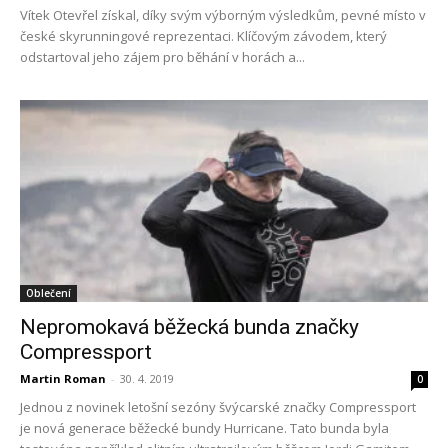
Vítek Otevřel získal, díky svým výborným výsledkům, pevné místo v
české skyrunningové reprezentaci. Klíčovým závodem, který
odstartoval jeho zájem pro běhání v horách a...
Oblečení
Nepromokavá běžecká bunda značky
Compressport
Martin Roman
-
30. 4. 2019
0
Jednou z novinek letošní sezóny švýcarské značky Compressport
je nová generace běžecké bundy Hurricane. Tato bunda byla