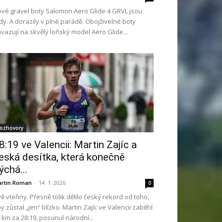
vé gravel boty Salomon Aero Glide 4 GRVL jsou
dy. A dorazily v plné parádě. Obojživelné boty
vazují na skvělý loňský model Aero Glide...
ozhovory
8:19 ve Valencii: Martin Zajíc a
eská desítka, která konečně
ýchá...
rtin Roman
-
14. 1. 2026
0
ě vteřiny. Přesně tolik dělilo český rekord od toho,
y zůstal „jen“ blízko. Martin Zajíc ve Valencii zaběhl
 km za 28:19, posunul národní...