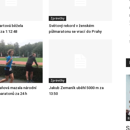
Zprávičky
artová běžela
Světový rekord v ženském
za 1:12:48
půlmaratonu se vrací do Prahy
Zprávičky
aňová mazala národní
Jakub Zemaník uběhl 5000 m za
maratonů za 24 h
13:50
R
S