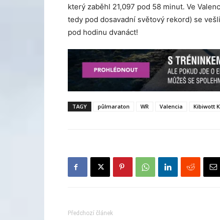
který zaběhl 21,097 pod 58 minut. Ve Valenc
tedy pod dosavadní světový rekord) se vešli 
pod hodinu dvanáct!
TAGY
půlmaraton
WR
Valencia
Kibiwott 
Předchozí článek