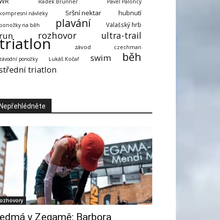
WR
Radek Brunner
Pavel Paloncý
Sršní nektar
hubnutí
kompresní návleky
plavání
Valašský hrb
ponožky na běh
rozhovor
ultra-trail
run
triatlon
závod
czechman
běh
swim
závodní ponožky
Lukáš Kočař
střední triatlon
Nepřehlédněte
ozhovory
edmá v Zegamě: Barbora