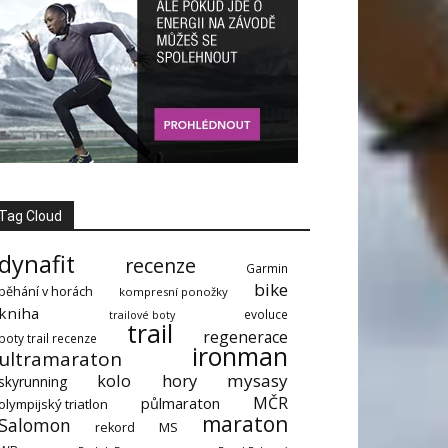
Tag Cloud
dynafit
recenze
Garmin
bike
běhání v horách
kompresní ponožky
kniha
evoluce
trailové boty
trail
regenerace
boty trail recenze
ironman
ultramaraton
kolo
hory
mysasy
skyrunning
MČR
půlmaraton
olympijský triatlon
maraton
Salomon
MS
rekord