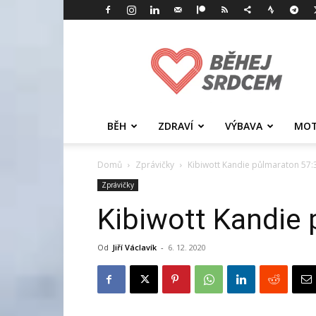
Běhej
srdcem
BĚH
ZDRAVÍ
VÝBAVA
MOT
Domů
Zprávičky
Kibiwott Kandie půlmaraton 57:
Zprávičky
Kibiwott Kandie
Od
Jiří Václavík
-
6. 12. 2020