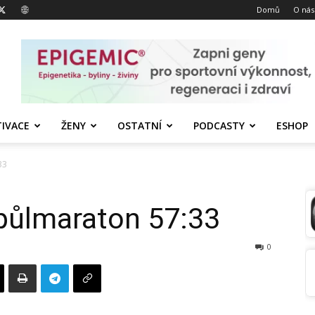
Domů
O nás
IVACE
ŽENY
OSTATNÍ
PODCASTY
ESHOP
33
 půlmaraton 57:33
0