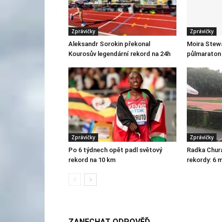
Zprávičky
Zprávičky
Aleksandr Sorokin překonal
Moira Stew
Kourosův legendární rekord na 24h
půlmaraton 
Zprávičky
Zprávičky
Po 6 týdnech opět padl světový
Radka Chur
rekord na 10 km
rekordy: 6 
ZANECHAT ODPOVĚĎ