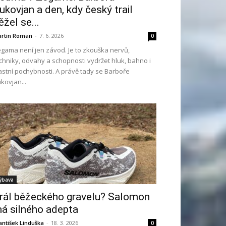
ukovjan a den, kdy český trail
ěžel se...
rtin Roman
-
7. 6. 2026
0
gama není jen závod. Je to zkouška nervů,
chniky, odvahy a schopnosti vydržet hluk, bahno i
astní pochybnosti. A právě tady se Barboře
kovjan...
ýbava
rál běžeckého gravelu? Salomon
á silného adepta
antišek Linduška
-
18. 3. 2026
0