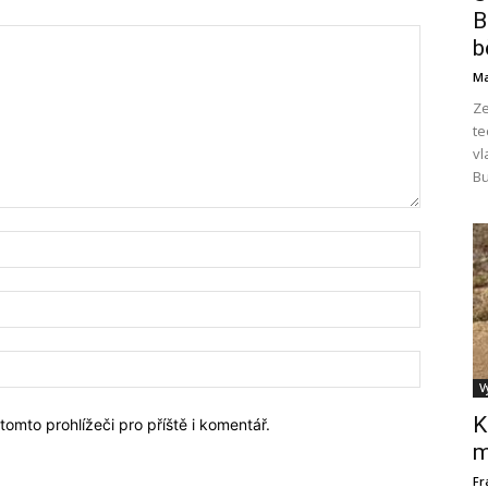
B
b
Ma
Ze
te
vl
Bu
V
K
omto prohlížeči pro příště i komentář.
m
Fr