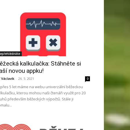
epřehlédněte
ěžecká kalkulačka: Stáhněte si
aší novou appku!
ří Václavík
-
26. 5. 2021
0
ž přes 5 let máme na webu univerzální běžeckou
lkulačku, kterou mohou naši čtenáři využít pro 20
uhů především běžeckých výpočtů. Stále ji
malu...