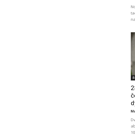
No
ta
na
R
2
č
d
Ma
Dv
ab
10