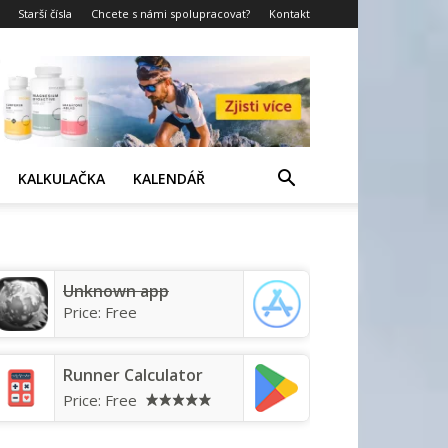
Starší čísla
Chcete s námi spolupracovat?
Kontakt
KALKULAČKA
KALENDÁŘ
Unknown app
Price:
Free
Runner Calculator
Price:
Free