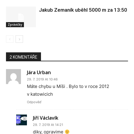
Jakub Zemaník uběhl 5000 m za 13:50
Zprávičky
2 KOMENTÁŘE
Jára Urban
29. 7. 2019 At 10:46
Máte chybu u Míši . Bylo to v roce 2012
v katowicich
Odpověď
Jiří Václavík
29. 7. 2019 At 14:21
diky, opravime