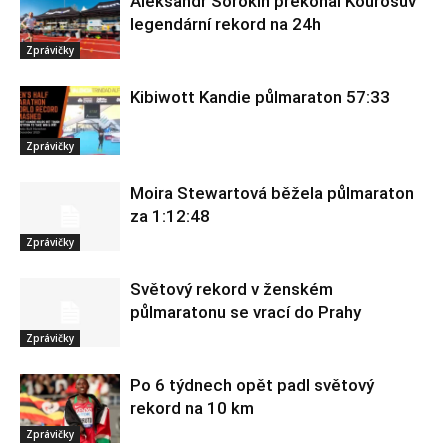
Aleksandr Sorokin překonal Kourosův
legendární rekord na 24h
Zprávičky
Kibiwott Kandie půlmaraton 57:33
Zprávičky
Moira Stewartová běžela půlmaraton
za 1:12:48
Zprávičky
Světový rekord v ženském
půlmaratonu se vrací do Prahy
Zprávičky
Po 6 týdnech opět padl světový
rekord na 10 km
Zprávičky