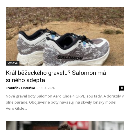
Výbava
Král běžeckého gravelu? Salomon má
silného adepta
František Linduška
-
18. 3. 2026
0
Nové gravel boty Salomon Aero Glide 4 GRVL jsou tady. A dorazily v
plné parádě. Obojživelné boty navazují na skvělý loňský model
Aero Glide...