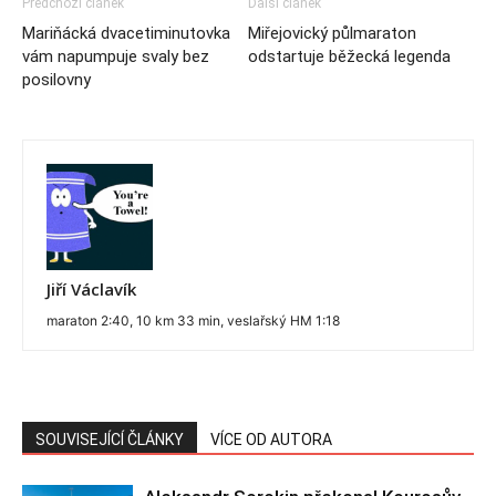
Předchozí článek
Další článek
Mariňácká dvacetiminutovka
Miřejovický půlmaraton
vám napumpuje svaly bez
odstartuje běžecká legenda
posilovny
Jiří Václavík
maraton 2:40, 10 km 33 min, veslařský HM 1:18
SOUVISEJÍCÍ ČLÁNKY
VÍCE OD AUTORA