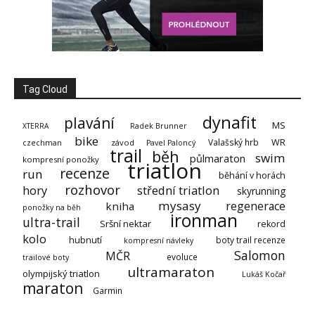
Tag Cloud
dynafit
plavání
MS
XTERRA
Radek Brunner
bike
Valašský hrb
WR
závod
czechman
Pavel Paloncý
trail
běh
swim
půlmaraton
kompresní ponožky
triatlon
recenze
run
běhání v horách
rozhovor
hory
střední triatlon
skyrunning
mysasy
regenerace
kniha
ponožky na běh
ironman
ultra-trail
Sršní nektar
rekord
kolo
hubnutí
boty trail recenze
kompresní návleky
Salomon
MČR
evoluce
trailové boty
ultramaraton
olympijský triatlon
Lukáš Kočař
maraton
Garmin