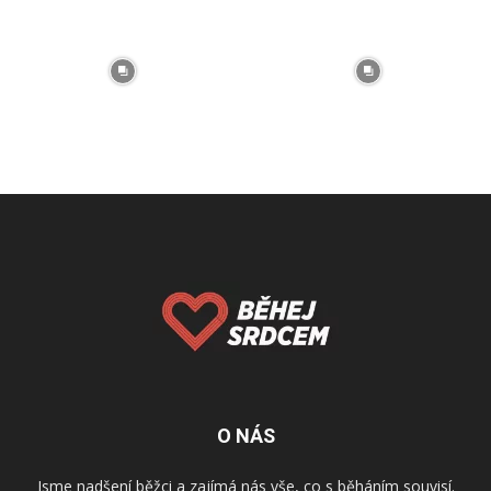
O NÁS
Jsme nadšení běžci a zajímá nás vše, co s běháním souvisí.