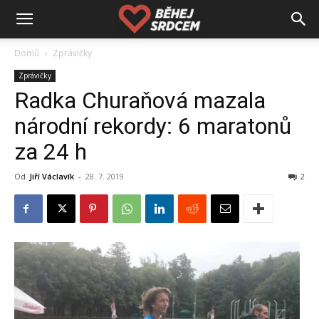
Domů
Zprávičky
Zprávičky
Radka Churaňová mazala
národní rekordy: 6 maratonů
za 24 h
Od
Jiří Václavík
-
28. 7. 2019
2