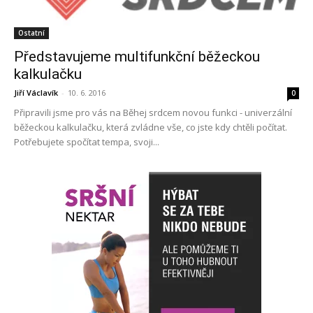
Ostatní
Představujeme multifunkční běžeckou
kalkulačku
Jiří Václavík
-
10. 6. 2016
0
Připravili jsme pro vás na Běhej srdcem novou funkci - univerzální
běžeckou kalkulačku, která zvládne vše, co jste kdy chtěli počítat.
Potřebujete spočítat tempa, svoji...