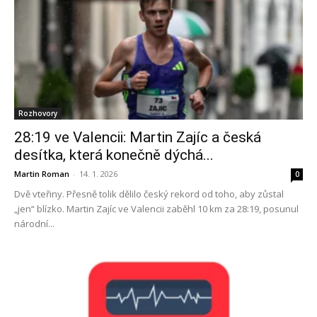
Rozhovory
28:19 ve Valencii: Martin Zajíc a česká
desítka, která konečně dýchá...
Martin Roman
-
14. 1. 2026
0
Dvě vteřiny. Přesně tolik dělilo český rekord od toho, aby zůstal
„jen“ blízko. Martin Zajíc ve Valencii zaběhl 10 km za 28:19, posunul
národní...