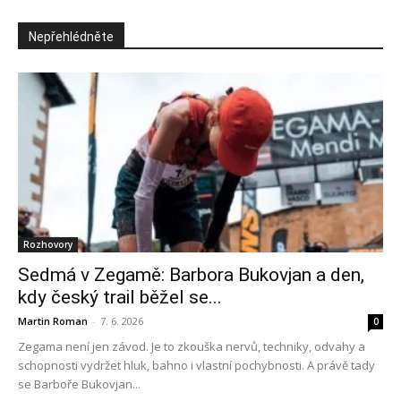
Nepřehlédněte
Rozhovory
Sedmá v Zegamě: Barbora Bukovjan a den,
kdy český trail běžel se...
Martin Roman
-
7. 6. 2026
0
Zegama není jen závod. Je to zkouška nervů, techniky, odvahy a
schopnosti vydržet hluk, bahno i vlastní pochybnosti. A právě tady
se Barboře Bukovjan...