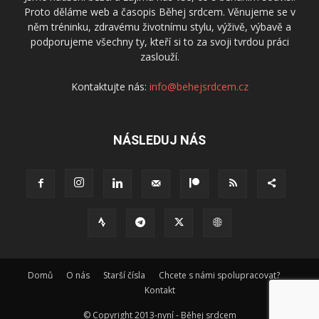
Proto děláme web a časopis Běhej srdcem. Věnujeme se v
něm tréninku, zdravému životnímu stylu, výživě, výbavě a
podporujeme všechny ty, kteří si to za svoji tvrdou práci
zaslouží.
Kontaktujte nás:
info@behejsrdcem.cz
NÁSLEDUJ NÁS
Domů
O nás
Starší čísla
Chcete s námi spolupracovat?
Kontakt
© Copyright 2013-nyní - Běhej srdcem