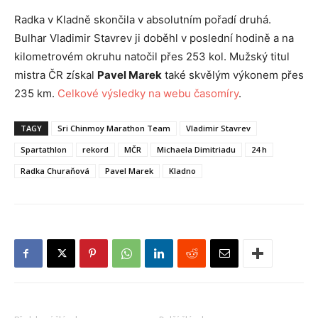
Radka v Kladně skončila v absolutním pořadí druhá.
Bulhar Vladimir Stavrev ji doběhl v poslední hodině a na
kilometrovém okruhu natočil přes 253 kol. Mužský titul
mistra ČR získal
Pavel Marek
také skvělým výkonem přes
235 km.
Celkové výsledky na webu časomíry
.
TAGY
Sri Chinmoy Marathon Team
Vladimir Stavrev
Spartathlon
rekord
MČR
Michaela Dimitriadu
24 h
Radka Churaňová
Pavel Marek
Kladno