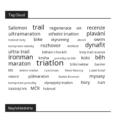
Tag Cloud
trail
recenze
Salomon
regenerace
WR
plavání
ultramaraton
střední triatlon
bike
swim
skyrunning
závod
trailové boty
dynafit
rozhovor
evoluce
kompresní návleky
ultra-trail
běhání v horách
boty trail recenze
ironman
běh
kolo
kniha
ponožky na běh
triatlon
maraton
Sršní nektar
Garmin
MS
terénní triatlon
czechman
Pavel Paloncý
Lukáš Kočař
mysasy
půlmaraton
rekord
Radek Brunner
hory
run
olympijský triatlon
kompresní ponožky
MČR
Valašský hrb
hubnutí
Nepřehlédněte