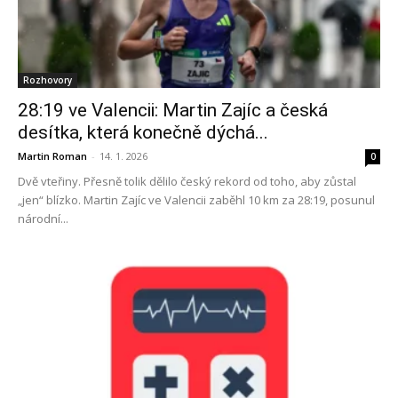
Rozhovory
28:19 ve Valencii: Martin Zajíc a česká
desítka, která konečně dýchá...
Martin Roman
-
14. 1. 2026
0
Dvě vteřiny. Přesně tolik dělilo český rekord od toho, aby zůstal
„jen“ blízko. Martin Zajíc ve Valencii zaběhl 10 km za 28:19, posunul
národní...