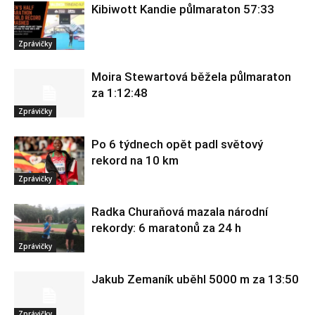
Kibiwott Kandie půlmaraton 57:33
Zprávičky
Moira Stewartová běžela půlmaraton
za 1:12:48
Zprávičky
Po 6 týdnech opět padl světový
rekord na 10 km
Zprávičky
Radka Churaňová mazala národní
rekordy: 6 maratonů za 24 h
Zprávičky
Jakub Zemaník uběhl 5000 m za 13:50
Zprávičky