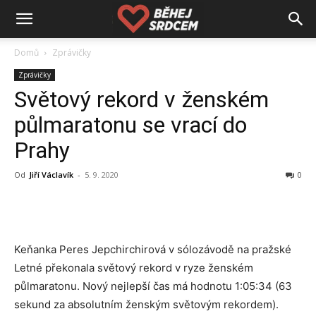
Domů
Zprávičky
Zprávičky
Světový rekord v ženském
půlmaratonu se vrací do
Prahy
Od
Jiří Václavík
-
5. 9. 2020
0
Keňanka Peres Jepchirchirová v sólozávodě na pražské
Letné překonala světový rekord v ryze ženském
půlmaratonu. Nový nejlepší čas má hodnotu 1:05:34 (63
sekund za absolutním ženským světovým rekordem).