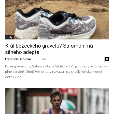
Boty
Král běžeckého gravelu? Salomon má
silného adepta
František Linduška
-
18. 3. 2026
0
Nové gravel boty Salomon Aero Glide 4 GRVL jsou tady. A dorazily v
plné parádě. Obojživelné boty navazují na skvělý loňský model
Aero Glide...