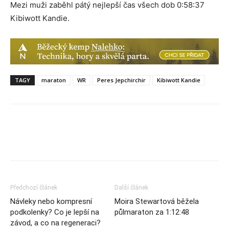
Mezi muži zaběhl pátý nejlepší čas všech dob 0:58:37
Kibiwott Kandie.
TAGY
maraton
WR
Peres Jepchirchir
Kibiwott Kandie
Předchozí článek
Další článek
Návleky nebo kompresní
Moira Stewartová běžela
podkolenky? Co je lepší na
půlmaraton za 1:12:48
závod, a co na regeneraci?