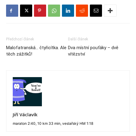
Předchozí článek
Další článek
Malofatranská… čtyřicítka. Ale
Dva místní pouťáky – dvě
těch zážitků!
vítězství
Jiří Václavík
maraton 2:40, 10 km 33 min, veslařský HM 1:18