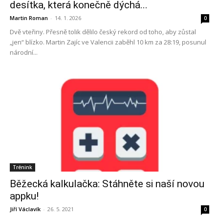
desítka, která konečně dýchá...
Martin Roman
-
14. 1. 2026
0
Dvě vteřiny. Přesně tolik dělilo český rekord od toho, aby zůstal
„jen“ blízko. Martin Zajíc ve Valencii zaběhl 10 km za 28:19, posunul
národní...
Trénink
Běžecká kalkulačka: Stáhněte si naší novou
appku!
Jiří Václavík
-
26. 5. 2021
0