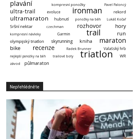
plavání
kompresní ponožky
Pavel Paloncý
ironman
ultra-trail
evoluce
rekord
ultramaraton
hubnutí
ponožky na běh
Lukáš Kočař
rozhovor
hory
Sršní nektar
czechman
trail
run
Garmin
kompresní návleky
maraton
kniha
skyrunning
olympijský triatlon
recenze
bike
Valašský hrb
Radek Brunner
triatlon
WR
nejlepší ponožky na běh
trailové boty
půlmaraton
závod
Nepřehlédněte