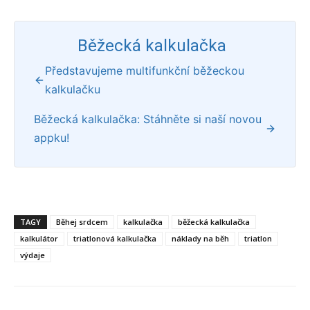
Běžecká kalkulačka
Představujeme multifunkční běžeckou
kalkulačku
Běžecká kalkulačka: Stáhněte si naší novou
appku!
TAGY
Běhej srdcem
kalkulačka
běžecká kalkulačka
kalkulátor
triatlonová kalkulačka
náklady na běh
triatlon
výdaje