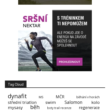
Tag Cloud
dynafit
MČR
MS
běhání v horách
Salomon
střední triatlon
swim
kolo
běh
mysasy
regenerace
boty trail recenze