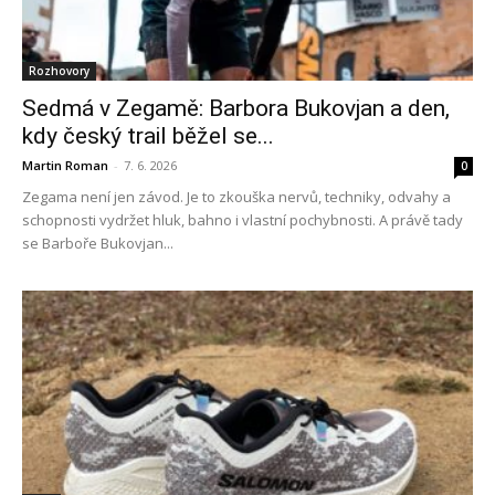
Rozhovory
Sedmá v Zegamě: Barbora Bukovjan a den,
kdy český trail běžel se...
Martin Roman
-
7. 6. 2026
0
Zegama není jen závod. Je to zkouška nervů, techniky, odvahy a
schopnosti vydržet hluk, bahno i vlastní pochybnosti. A právě tady
se Barboře Bukovjan...