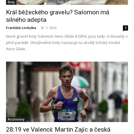
Boty
Král běžeckého gravelu? Salomon má
silného adepta
František Linduška
-
18. 3. 2026
0
Nové gravel boty Salomon Aero Glide 4 GRVL jsou tady. A dorazily v
plné parádě. Obojživelné boty navazují na skvělý loňský model
Aero Glide...
Rozhovory
28:19 ve Valencii: Martin Zajíc a česká