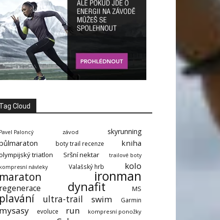
Tag Cloud
skyrunning
závod
Pavel Paloncý
půlmaraton
kniha
boty trail recenze
olympijský triatlon
Sršní nektar
trailové boty
kolo
Valašský hrb
kompresní návleky
ironman
maraton
dynafit
regenerace
MS
plavání
ultra-trail
swim
Garmin
mysasy
run
evoluce
kompresní ponožky