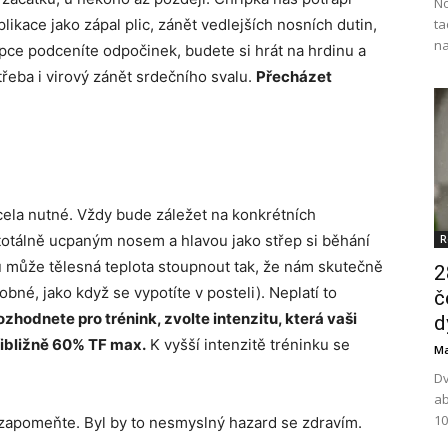
No
ta
ikace jako zápal plic, zánět vedlejších nosních dutin,
na
pce podceníte odpočinek, budete si hrát na hrdinu a
 třeba i virový zánět srdečního svalu.
Přecházet
ela nutné. Vždy bude záležet na konkrétních
S totálně ucpaným nosem a hlavou jako střep si běhání
R
ku může tělesná teplota stoupnout tak, že nám skutečně
2
bné, jako když se vypotíte v posteli). Neplatí to
č
hodnete pro trénink, zvolte intenzitu, která vaši
d
řibližně 60% TF max.
K vyšší intenzitě tréninku se
Ma
Dv
ab
10
k zapomeňte. Byl by to nesmyslný hazard se zdravím.