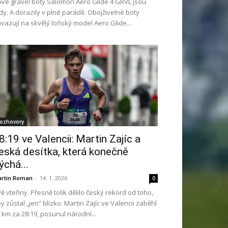
vé gravel boty Salomon Aero Glide 4 GRVL jsou
dy. A dorazily v plné parádě. Obojživelné boty
vazují na skvělý loňský model Aero Glide...
ozhovory
8:19 ve Valencii: Martin Zajíc a
eská desítka, která konečně
ýchá...
rtin Roman
-
14. 1. 2026
0
ě vteřiny. Přesně tolik dělilo český rekord od toho,
y zůstal „jen“ blízko. Martin Zajíc ve Valencii zaběhl
 km za 28:19, posunul národní...