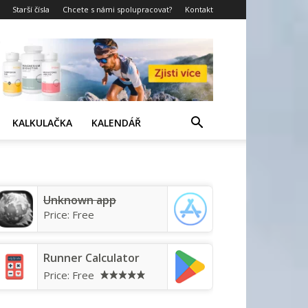
Starší čísla
Chcete s námi spolupracovat?
Kontakt
KALKULAČKA
KALENDÁŘ
Unknown app
Price:
Free
Runner Calculator
Price:
Free