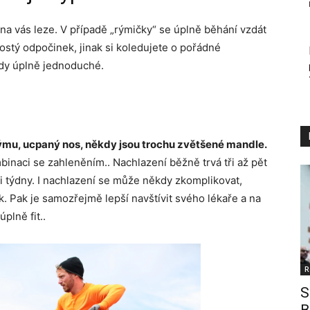
 na vás leze. V případě „rýmičky“ se úplně běhání vzdát
rostý odpočinek, jinak si koledujete o pořádné
ždy úplně jednoduché.
ýmu, ucpaný nos, někdy jsou trochu zvětšené mandle.
binaci se zahleněním.. Nachlazení běžně trvá tři až pět
ři týdny. I nachlazení se může někdy zkomplikovat,
 Pak je samozřejmě lepší navštívit svého lékaře a na
plně fit..
R
S