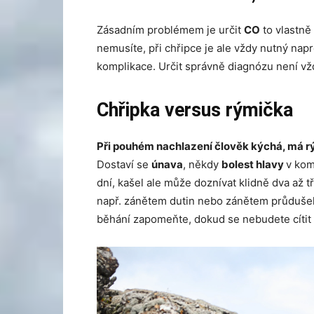
Zásadním problémem je určit
CO
to vlastně
nemusíte, při chřipce je ale vždy nutný nap
komplikace. Určit správně diagnózu není v
Chřipka versus rýmička
Při pouhém nachlazení člověk kýchá, má r
Dostaví se
únava
, někdy
bolest hlavy
v kom
dní, kašel ale může doznívat klidně dva až t
např. zánětem dutin nebo zánětem průdušek.
běhání zapomeňte, dokud se nebudete cítit ú