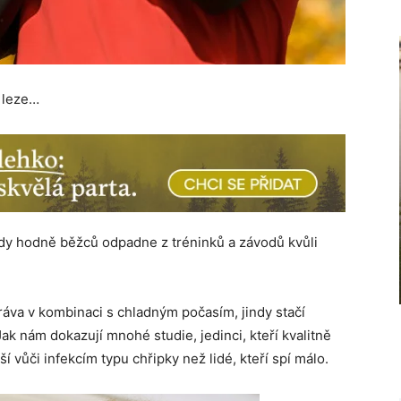
o leze…
dy hodně běžců odpadne z tréninků a závodů kvůli
ráva v kombinaci s chladným počasím, jindy stačí
ak nám dokazují mnohé studie, jedinci, kteří kvalitně
ší vůči infekcím typu chřipky než lidé, kteří spí málo.