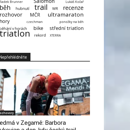
Salomon
Radek Brunner
Lukáš Kočař
trail
běh
recenze
hubnutí
WR
rozhovor
ultramaraton
MČR
hory
czechman
ponožky na běh
bike
střední triatlon
běhání v horách
triatlon
rekord
XTERRA
Nepřehlédněte
ozhovory
edmá v Zegamě: Barbora