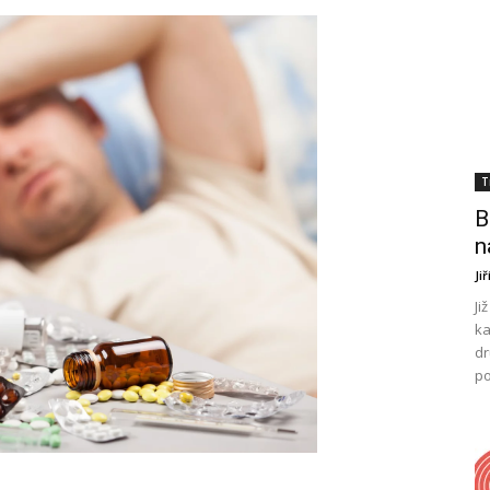
T
B
n
Ji
Ji
ka
dr
po