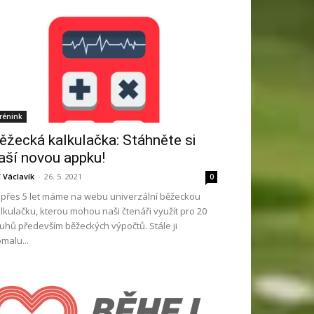
rénink
ěžecká kalkulačka: Stáhněte si
aší novou appku!
ří Václavík
-
26. 5. 2021
0
ž přes 5 let máme na webu univerzální běžeckou
lkulačku, kterou mohou naši čtenáři využít pro 20
uhů především běžeckých výpočtů. Stále ji
malu...