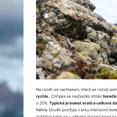
Na rozdíl od nachlazení, které se rozvíjí p
rychle
. Chřipka se nejčastěji ohlásí
horečko
o 20%.
Typická je bolest svalů a celková sl
Někdy člověk pociťuje v krku intenzivní bole
dráždivý kašel se u někoho dostaví hned na 