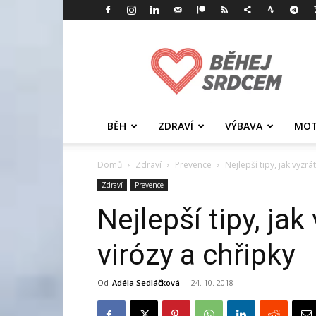
Běhej
srdcem
BĚH
ZDRAVÍ
VÝBAVA
MOT
Domů
Zdraví
Prevence
Nejlepší tipy, jak vyzrá
Zdraví
Prevence
Nejlepší tipy, jak
virózy a chřipky
Od
Adéla Sedláčková
-
24. 10. 2018