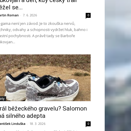
ukovjan a den, kdy český trail
ěžel se...
rtin Roman
-
7. 6. 2026
0
gama není jen závod. Je to zkouška nervů,
chniky, odvahy a schopnosti vydržet hluk, bahno i
astní pochybnosti. A právě tady se Barboře
kovjan...
oty
rál běžeckého gravelu? Salomon
á silného adepta
antišek Linduška
-
18. 3. 2026
0