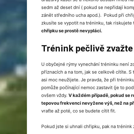
sedm až deset dní ( pokud se nepřidají kompl
zánět středního ucha apod.). Pokud při chři
zkusíte se vypotit na tréninku, tak riskujete
chřipku se prostě nevyplácí.
Trénink pečlivě zvažte
U obyčejné rýmy vynechání tréninku není zc
příznacích a na tom, jak se celkově cítíte. 
asi moc neužijete. Je pravda, že při trénin
pomůže počínající nemoc zastavit (je to podo
ovšem vždy.
V každém případě, pokud se roz
tepovou frekvenci nevyžene výš, než na p
vraťte až poté, co se budete cítit fit.
Pokud jste si uhnali chřipku, pak na trénin