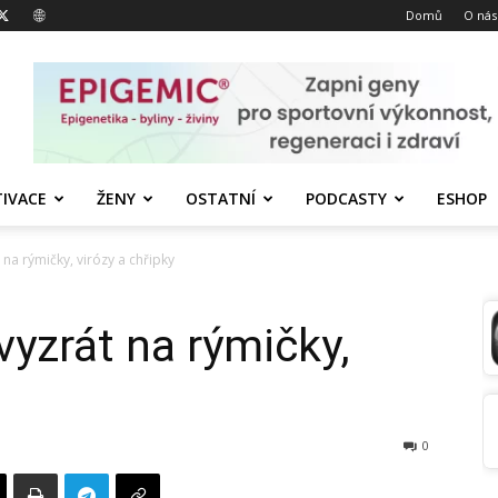
Domů
O nás
IVACE
ŽENY
OSTATNÍ
PODCASTY
ESHOP
t na rýmičky, virózy a chřipky
 vyzrát na rýmičky,
0