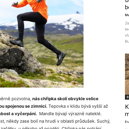
B
b
Ma
Ze
te
vl
Bu
B
oměrně pozvolna,
nás chřipka skolí obvykle velice
K
u spojenou se zimnicí.
Tepovka v klidu bývá vyšší až
m
abost a vyčerpání.
Mandle bývají výrazně nateklé.
st, někdy zase bolí na hrudi v oblasti průdušek. Suchý,
Fr
začátku, u někoho až později. Chřipka nás potrápí