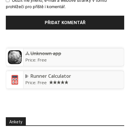
Uložit mé jméno, e-mail a webové stránky v tomto
prohlížeči pro příště i komentář.
Unknown app
Price:
Free
Runner Calculator
Price:
Free
Ankety