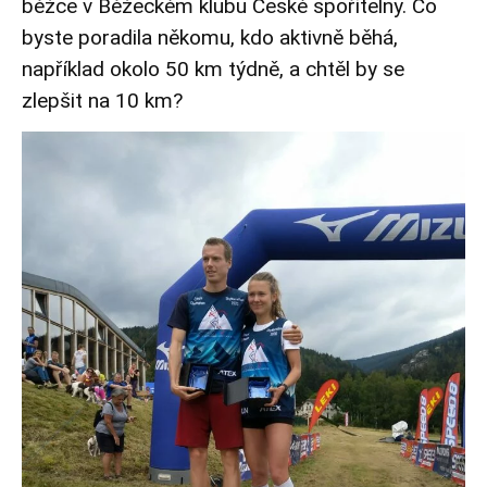
běžce v Běžeckém klubu České spořitelny. Co
byste poradila někomu, kdo aktivně běhá,
například okolo 50 km týdně, a chtěl by se
zlepšit na 10 km?