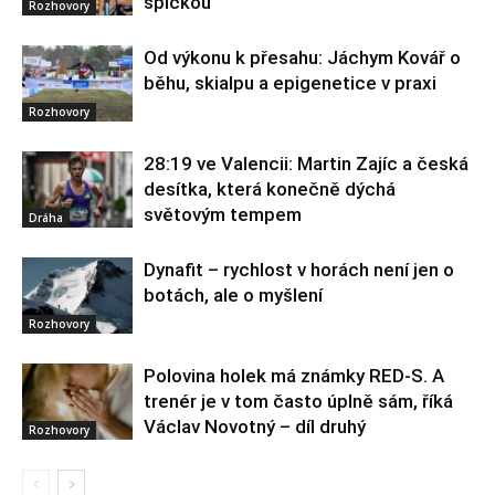
špičkou
Rozhovory
Od výkonu k přesahu: Jáchym Kovář o
běhu, skialpu a epigenetice v praxi
Rozhovory
28:19 ve Valencii: Martin Zajíc a česká
desítka, která konečně dýchá
světovým tempem
Dráha
Dynafit – rychlost v horách není jen o
botách, ale o myšlení
Rozhovory
Polovina holek má známky RED-S. A
trenér je v tom často úplně sám, říká
Václav Novotný – díl druhý
Rozhovory