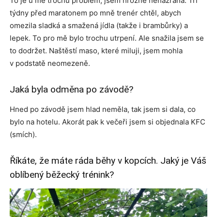
To je u mě trochu problém, jsem hrozně nenažraná. Tři
týdny před maratonem po mně trenér chtěl, abych
omezila sladká a smažená jídla (takže i brambůrky) a
lepek. To pro mě bylo trochu utrpení. Ale snažila jsem se
to dodržet. Naštěstí maso, které miluji, jsem mohla
v podstatě neomezeně.
Jaká byla odměna po závodě?
Hned po závodě jsem hlad neměla, tak jsem si dala, co
bylo na hotelu. Akorát pak k večeři jsem si objednala KFC
(smích).
Říkáte, že máte ráda běhy v kopcích. Jaký je Váš
oblíbený běžecký trénink?