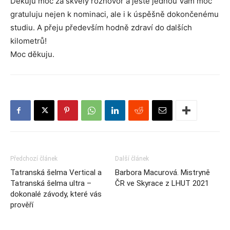
Děkuju moc za skvělý rozhovor a ještě jednou Vám moc
gratuluju nejen k nominaci, ale i k úspěšně dokončenému
studiu. A přeju především hodně zdraví do dalších
kilometrů!
Moc děkuju.
Předchozí článek
Další článek
Tatranská šelma Vertical a
Barbora Macurová. Mistryně
Tatranská šelma ultra –
ČR ve Skyrace z LHUT 2021
dokonalé závody, které vás
prověří