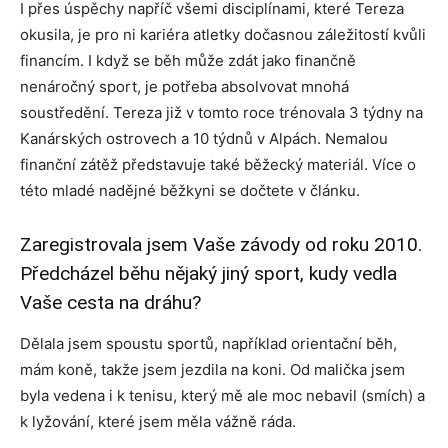
I přes úspěchy napříč všemi disciplínami, které Tereza
okusila, je pro ni kariéra atletky dočasnou záležitostí kvůli
financím. I když se běh může zdát jako finančně
nenáročný sport, je potřeba absolvovat mnohá
soustředění. Tereza již v tomto roce trénovala 3 týdny na
Kanárských ostrovech a 10 týdnů v Alpách. Nemalou
finanční zátěž představuje také běžecký materiál. Více o
této mladé nadějné běžkyni se dočtete v článku.
Zaregistrovala jsem Vaše závody od roku 2010.
Předcházel běhu nějaký jiný sport, kudy vedla
Vaše cesta na dráhu?
Dělala jsem spoustu sportů, například orientační běh,
mám koně, takže jsem jezdila na koni. Od malička jsem
byla vedena i k tenisu, který mě ale moc nebavil (smích) a
k lyžování, které jsem měla vážně ráda.