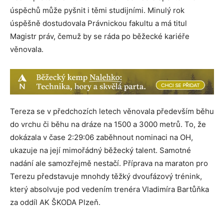
úspěchů může pyšnit i těmi studijními. Minulý rok
úspěšně dostudovala Právnickou fakultu a má titul
Magistr práv, čemuž by se ráda po běžecké kariéře
věnovala.
Tereza se v předchozích letech věnovala především běhu
do vrchu či běhu na dráze na 1500 a 3000 metrů. To, že
dokázala v čase 2:29:06 zaběhnout nominaci na OH,
ukazuje na její mimořádný běžecký talent. Samotné
nadání ale samozřejmě nestačí. Příprava na maraton pro
Terezu představuje mnohdy těžký dvoufázový trénink,
který absolvuje pod vedením trenéra Vladimíra Bartůňka
za oddíl AK ŠKODA Plzeň.