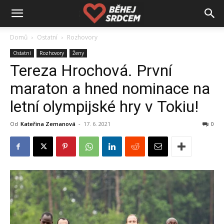
Domů
Ostatní
Rozhovory
Ostatní
Rozhovory
Ženy
Tereza Hrochová. První
maraton a hned nominace na
letní olympijské hry v Tokiu!
Od
Kateřina Zemanová
-
17. 6. 2021
0