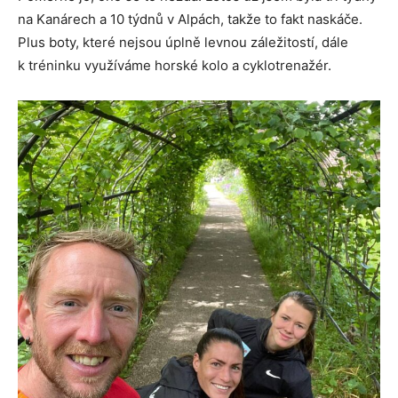
na Kanárech a 10 týdnů v Alpách, takže to fakt naskáče.
Plus boty, které nejsou úplně levnou záležitostí, dále
k tréninku využíváme horské kolo a cyklotrenažér.