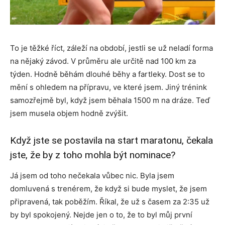
To je těžké říct, záleží na období, jestli se už neladí forma
na nějaký závod. V průměru ale určitě nad 100 km za
týden. Hodně běhám dlouhé běhy a fartleky. Dost se to
mění s ohledem na přípravu, ve které jsem. Jiný trénink
samozřejmě byl, když jsem běhala 1500 m na dráze. Teď
jsem musela objem hodně zvýšit.
Když jste se postavila na start maratonu, čekala
jste, že by z toho mohla být nominace?
Já jsem od toho nečekala vůbec nic. Byla jsem
domluvená s trenérem, že když si bude myslet, že jsem
připravená, tak poběžím. Říkal, že už s časem za 2:35 už
by byl spokojený. Nejde jen o to, že to byl můj první