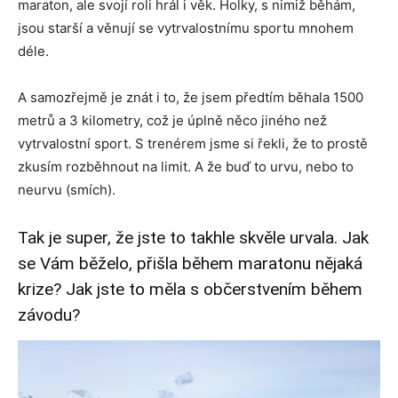
maraton, ale svojí roli hrál i věk. Holky, s nimiž běhám,
jsou starší a věnují se vytrvalostnímu sportu mnohem
déle.
A samozřejmě je znát i to, že jsem předtím běhala 1500
metrů a 3 kilometry, což je úplně něco jiného než
vytrvalostní sport. S trenérem jsme si řekli, že to prostě
zkusím rozběhnout na limit. A že buď to urvu, nebo to
neurvu (smích).
Tak je super, že jste to takhle skvěle urvala. Jak
se Vám běželo, přišla během maratonu nějaká
krize? Jak jste to měla s občerstvením během
závodu?