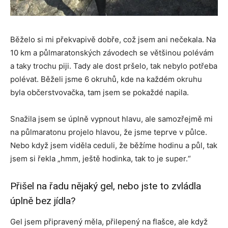
Běželo si mi překvapivě dobře, což jsem ani nečekala. Na
10 km a půlmaratonských závodech se většinou polévám
a taky trochu piji. Tady ale dost pršelo, tak nebylo potřeba
polévat. Běželi jsme 6 okruhů, kde na každém okruhu
byla občerstvovačka, tam jsem se pokaždé napila.
Snažila jsem se úplně vypnout hlavu, ale samozřejmě mi
na půlmaratonu projelo hlavou, že jsme teprve v půlce.
Nebo když jsem viděla ceduli, že běžíme hodinu a půl, tak
jsem si řekla „hmm, ještě hodinka, tak to je super.“
Přišel na řadu nějaký gel, nebo jste to zvládla
úplně bez jídla?
Gel jsem připravený měla, přilepený na flašce, ale když