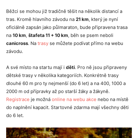
Běžci se mohou již tradičně těšit na několik distancí a
tras. Kromě hlavního závodu na
21 km
, který je nyní
oficiálně zapsán jako půlmaraton, bude připravena trasa
na
10 km
,
štafeta 11 + 10 km
, běh se psem neboli
canicross
. Na
trasy
se můžete podívat přímo na webu
závodu.
A své místo na startu mají i
děti
. Pro ně jsou připraveny
dětské trasy v několika kategoriích. Konkrétně trasy
dlouhé 60 m pro ty nejmenší (do 6 let) a na 400, 1000 a
2000 m od přípravky až po starší žáky a žákyně.
Registrace
je možná
online na webu akce
nebo na místě
do naplnění kapacit. Startovné zdarma mají všechny děti
do 6 let.