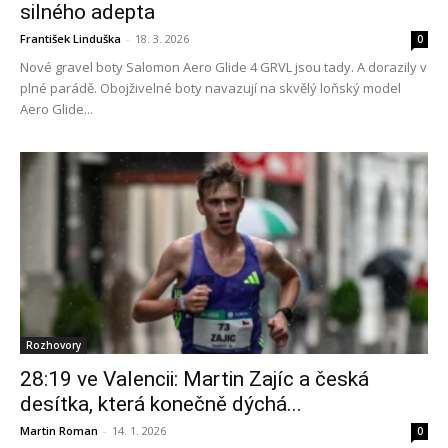
silného adepta
František Linduška
-
18. 3. 2026
0
Nové gravel boty Salomon Aero Glide 4 GRVL jsou tady. A dorazily v
plné parádě. Obojživelné boty navazují na skvělý loňský model
Aero Glide...
Rozhovory
28:19 ve Valencii: Martin Zajíc a česká
desítka, která konečně dýchá...
Martin Roman
-
14. 1. 2026
0