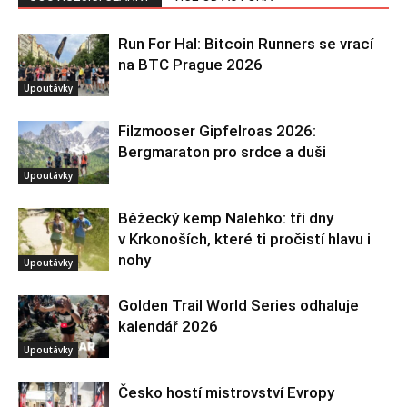
Run For Hal: Bitcoin Runners se vrací
na BTC Prague 2026
Upoutávky
Filzmooser Gipfelroas 2026:
Bergmaraton pro srdce a duši
Upoutávky
Běžecký kemp Nalehko: tři dny
v Krkonoších, které ti pročistí hlavu i
nohy
Upoutávky
Golden Trail World Series odhaluje
kalendář 2026
Upoutávky
Česko hostí mistrovství Evropy