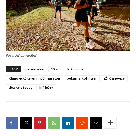
Foto: Jakub Nedbal
TAGY
půlmaraton
10 km
Klánovice
Klánovický terénní půlmaraton
pekárna Kollinger
ZŠ Klánovice
dětské závody
Jiří Ježek