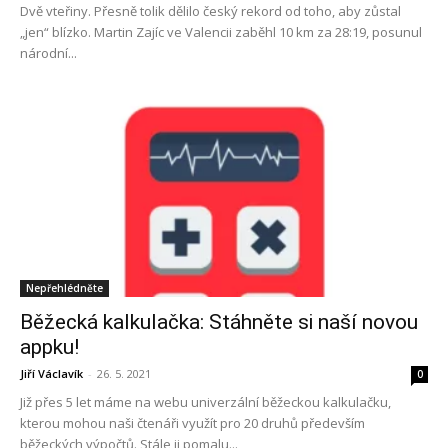
Dvě vteřiny. Přesně tolik dělilo český rekord od toho, aby zůstal
„jen“ blízko. Martin Zajíc ve Valencii zaběhl 10 km za 28:19, posunul
národní...
Nepřehlédněte
Běžecká kalkulačka: Stáhněte si naší novou
appku!
Jiří Václavík
-
26. 5. 2021
0
Již přes 5 let máme na webu univerzální běžeckou kalkulačku,
kterou mohou naši čtenáři využít pro 20 druhů především
běžeckých výpočtů. Stále ji pomalu...