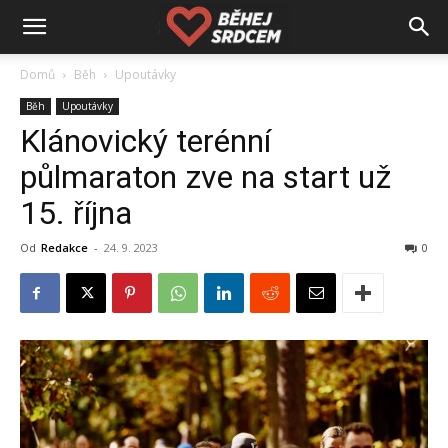
Domů
Běh
Upoutávky
Běh
Upoutávky
Klánovický terénní
půlmaraton zve na start už
15. října
Od
Redakce
-
24. 9. 2023
0