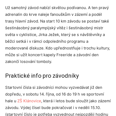
Už samotný závod nabízí skvělou podívanou. A ten pravý
adrenalin do krve naleje fanouškům v zázemí a podél
trasy hlavní závod. Na start 10 km závodu se postaví také
šestinásobný paralympijský vítěz i šestinásobný mistr
světa v cyklistice, Jirka Ježek, který se s návštěvníky a
běžci setká i v rámci odpoledního programu a
moderované diskuze. Kdo upřednostňuje i trochu kultury,
může si užít koncert kapely Freeride a závodní den
zakončí losování tomboly.
Praktické info pro závodníky
Startovní čísla si závodníci mohou vyzvedávat již den
dopředu, v sobotu 14. října, od 16 do 19 h ve sportovní
hale u
ZŠ Klánovice
, která i letos bude sloužit jako zázemí
závodu. Výdej čísel bude pokračovat i v neděli 15.10.
(startovní číslo je potřeba vyzvednout nejpozději hodinu