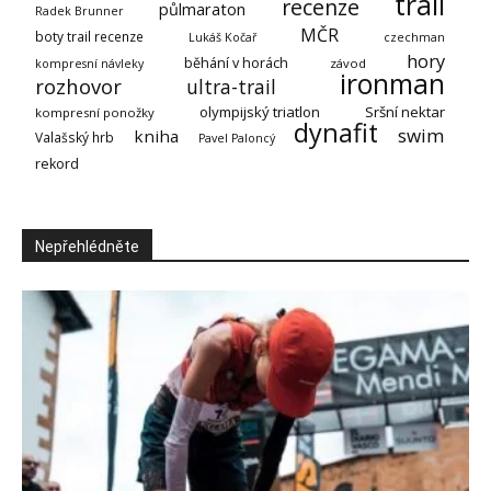
trail
recenze
půlmaraton
Radek Brunner
MČR
boty trail recenze
Lukáš Kočař
czechman
hory
běhání v horách
závod
kompresní návleky
ironman
rozhovor
ultra-trail
olympijský triatlon
Sršní nektar
kompresní ponožky
dynafit
swim
kniha
Valašský hrb
Pavel Paloncý
rekord
Nepřehlédněte