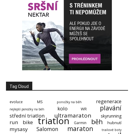
Tag Cloud
regenerace
MS
evoluce
ponožky na běh
plavání
kolo
WR
nejlepší ponožky na běh
ultramaraton
střední triatlon
skyrunning
triatlon
běh
run
bike
Garmin
hubnutí
maraton
Salomon
mysasy
trailové boty