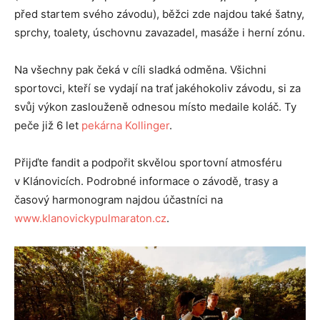
před startem svého závodu), běžci zde najdou také šatny,
sprchy, toalety, úschovnu zavazadel, masáže i herní zónu.
Na všechny pak čeká v cíli sladká odměna. Všichni
sportovci, kteří se vydají na trať jakéhokoliv závodu, si za
svůj výkon zaslouženě odnesou místo medaile koláč. Ty
peče již 6 let
pekárna Kollinger
.
Přijďte fandit a podpořit skvělou sportovní atmosféru
v Klánovicích. Podrobné informace o závodě, trasy a
časový harmonogram najdou účastníci na
www.klanovickypulmaraton.cz
.