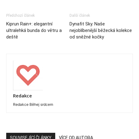
Předchozí článek
Další článek
Kiprun Rain+: elegantní
Dynafit Sky. Naše
ultralehká bunda do větru a
nejoblíbenější běžecká kolekce
deště
od sněžné kočky
Redakce
Redakce Běhej srdcem
SOUVISEJÍCÍ ČLÁNKY
VÍCE OD AUTORA