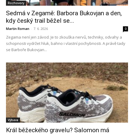
Rozhovory
Sedmá v Zegamě: Barbora Bukovjan a den,
kdy český trail běžel se...
Martin Roman
-
7. 6. 2026
0
Zegama není jen závod. Je to zkouška nervů, techniky, odvahy a
schopnosti vydržet hluk, bahno i vlastní pochybnosti. A právě tady
se Barboře Bukovjan...
Výbava
Král běžeckého gravelu? Salomon má