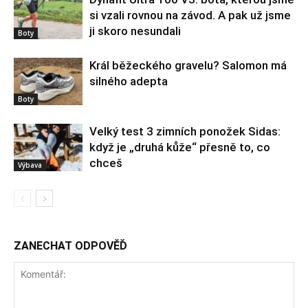
si vzali rovnou na závod. A pak už jsme
ji skoro nesundali
Boty
Král běžeckého gravelu? Salomon má
silného adepta
Boty
Velký test 3 zimních ponožek Sidas:
když je „druhá kůže“ přesně to, co
chceš
Výbava
ZANECHAT ODPOVĚĎ