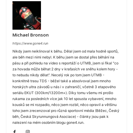
Michael Bronson
https://www.gone4.run
Nikdy jsem neiklinoval k běhu. Dělal jsem od mala hodně sportů,
ale běh mezi nimi nebyl. K běhu jsem se dostal přes běhání na
pásu a při pohledu na video s reportáží o UTMB, jsem si říkal "co
za hovada může běhat 2 dny v kraťasích ve sněhu kolem hory -
to nebudu nikdy dělat". Necelý rok po tom jsem UTMB -
konkrétně trasu TDS - běžel také a absolvoval jsem mnoho
horských ultra závodů u nás i v zahraničí, včetně 3 etapového
seriálu EKUT (300km/13200m+). Díky tomu všemu mi prošlo
rukama za posledních více jak 10 let spousta vybavení, mnoho
kousků se mi rozpadlo, něco jsem rozbil, něco opravil a většinu
toho jsem zrecenzoval pro různá sportovní média (Běžec, Český
běh, Česká Skyrunnungová Asociace) - články jsou pak k
nalezení na mém osobním blogu gone4.run.