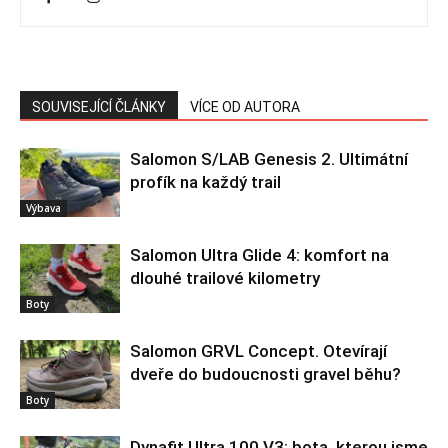
SOUVISEJÍCÍ ČLÁNKY
VÍCE OD AUTORA
Salomon S/LAB Genesis 2. Ultimátní
profík na každý trail
Výbava
Salomon Ultra Glide 4: komfort na
dlouhé trailové kilometry
Boty
Salomon GRVL Concept. Otevírají
dveře do budoucnosti gravel běhu?
Boty
Dynafit Ultra 100 V3: bota, kterou jsme