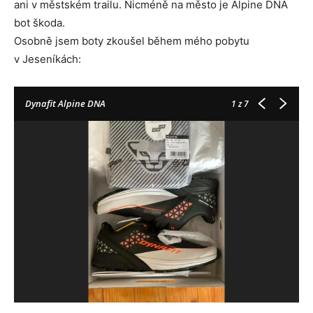
ani v městském trailu. Nicméně na město je Alpine DNA
bot škoda.
Osobně jsem boty zkoušel během mého pobytu
v Jeseníkách:
Dynafit Alpine DNA
1
z 7