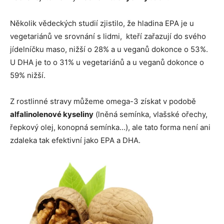
Několik vědeckých studií zjistilo, že hladina EPA je u
vegetariánů ve srovnání s lidmi, kteří zařazují do svého
jídelníčku maso, nižší o 28% a u veganů dokonce o 53%.
U DHA je to o 31% u vegetariánů a u veganů dokonce o
59% nižší.
Z rostlinné stravy můžeme omega-3 získat v podobě
alfalinolenové kyseliny
(lněná semínka, vlašské ořechy,
řepkový olej, konopná semínka…), ale tato forma není ani
zdaleka tak efektivní jako EPA a DHA.