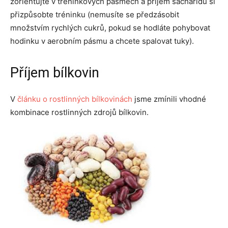
zorientujte v tréninkových pásmech a příjem sacharidů si
přizpůsobte tréninku (nemusíte se předzásobit
množstvím rychlých cukrů, pokud se hodláte pohybovat
hodinku v aerobním pásmu a chcete spalovat tuky).
Příjem bílkovin
V
článku o rostlinných bílkovinách
jsme zmínili vhodné
kombinace rostlinných zdrojů bílkovin.