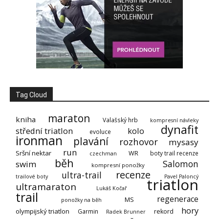
Tag Cloud
maraton
kniha
Valašský hrb
kompresní návleky
dynafit
střední triatlon
kolo
evoluce
ironman
plavání
rozhovor
mysasy
run
Sršní nektar
WR
boty trail recenze
czechman
běh
Salomon
swim
kompresní ponožky
recenze
ultra-trail
trailové boty
Pavel Paloncý
triatlon
ultramaraton
Lukáš Kočař
trail
regenerace
MS
ponožky na běh
hory
olympijský triatlon
Garmin
rekord
Radek Brunner