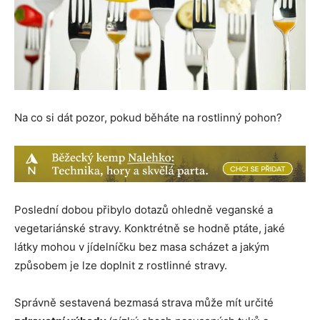
Na co si dát pozor, pokud běháte na rostlinný pohon?
Poslední dobou přibylo dotazů ohledně veganské a
vegetariánské stravy. Konktrétně se hodně ptáte, jaké
látky mohou v jídelníčku bez masa scházet a jakým
způsobem je lze doplnit z rostlinné stravy.
Správně sestavená bezmasá strava může mít určité