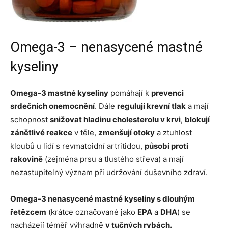
Omega-3 – nenasycené mastné
kyseliny
Omega-3 mastné kyseliny
pomáhají k
prevenci
srdečních onemocnění
. Dále
regulují krevní tlak
a mají
schopnost
snižovat hladinu cholesterolu v krvi
,
blokují
zánětlivé reakce
v těle,
zmenšují otoky
a ztuhlost
kloubů u lidí s revmatoidní artritidou,
působí proti
rakovině
(zejména prsu a tlustého střeva) a mají
nezastupitelný význam při udržování duševního zdraví.
Omega-3 nenasycené mastné kyseliny s dlouhým
řetězcem
(krátce označované jako
EPA
a
DHA
) se
nacházejí téměř výhradně
v tučných rybách.