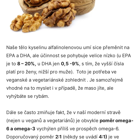
Naše tělo kyselinu alfalinolenovou umí sice přeměnit na
EPA a DHA, ale účinnost se pohybuje velice nízko (u EPA
je to
8 – 20%,
u DHA jen
0,5 -9%
, s tím, že vyšší čísla
platí pro ženy, nižší pro muže). Toto je potřeba ve
veganské a vegetariánské zohlednit . Je samozřejmě
vhodné na to myslet i v případě, že maso jíte, ale
vyhýbáte se rybám.
Dále se často zmiňuje fakt, že v naší moderní stravě
(nejen u veganů a vegetariánů) je obvykle
poměr omega-
6 a omega-3
vychýlen příliš ve prospěch omega-6.
Doporučovaný poměr
2:1
(někdy se uvádí
4:1)
je ve