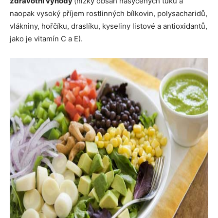
zdravotní výhody
(nízký obsah nasycených tuků a
naopak vysoký příjem rostlinných bílkovin, polysacharidů,
vlákniny, hořčíku, draslíku, kyseliny listové a antioxidantů,
jako je vitamín C a E).