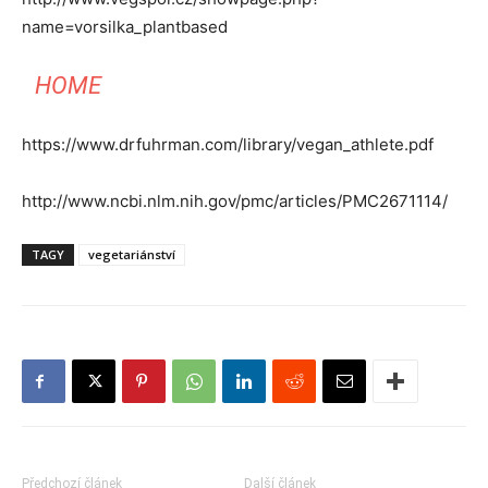
name=vorsilka_plantbased
HOME
https://www.drfuhrman.com/library/vegan_athlete.pdf
http://www.ncbi.nlm.nih.gov/pmc/articles/PMC2671114/
TAGY
vegetariánství
Předchozí článek
Další článek