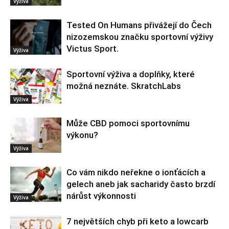
Výživa
Tested On Humans přivážejí do Čech
nizozemskou značku sportovní výživy
Victus Sport.
Výživa
Sportovní výživa a doplňky, které
možná neznáte. SkratchLabs
Výživa
Může CBD pomoci sportovnímu
výkonu?
Výživa
Co vám nikdo neřekne o ionťácích a
gelech aneb jak sacharidy často brzdí
nárůst výkonnosti
Výživa
7 největších chyb při keto a lowcarb