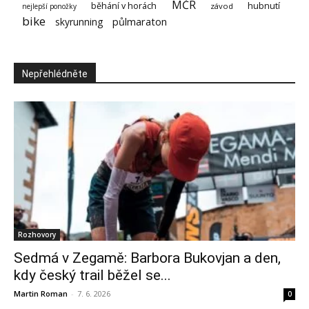
MČR
běhání v horách
hubnutí
závod
nejlepší ponožky
bike
půlmaraton
skyrunning
Nepřehlédněte
Rozhovory
Sedmá v Zegamě: Barbora Bukovjan a den,
kdy český trail běžel se...
Martin Roman
-
7. 6. 2026
0