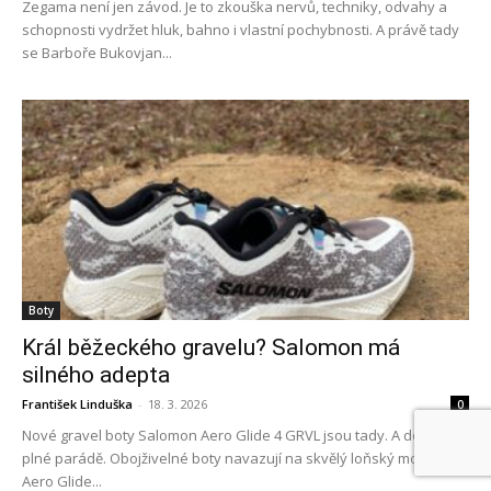
Zegama není jen závod. Je to zkouška nervů, techniky, odvahy a
schopnosti vydržet hluk, bahno i vlastní pochybnosti. A právě tady
se Barboře Bukovjan...
Boty
Král běžeckého gravelu? Salomon má
silného adepta
František Linduška
-
18. 3. 2026
0
Nové gravel boty Salomon Aero Glide 4 GRVL jsou tady. A dorazily v
plné parádě. Obojživelné boty navazují na skvělý loňský model
Aero Glide...