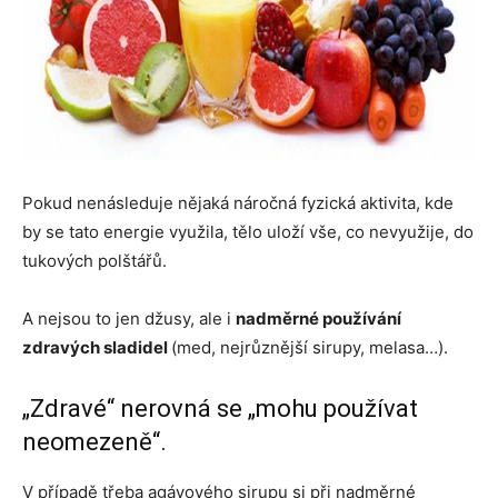
Pokud nenásleduje nějaká náročná fyzická aktivita, kde
by se tato energie využila, tělo uloží vše, co nevyužije, do
tukových polštářů.
A nejsou to jen džusy, ale i
nadměrné používání
zdravých sladidel
(med, nejrůznější sirupy, melasa…).
„Zdravé“ nerovná se „mohu používat
neomezeně“.
V případě třeba agávového sirupu si při nadměrné