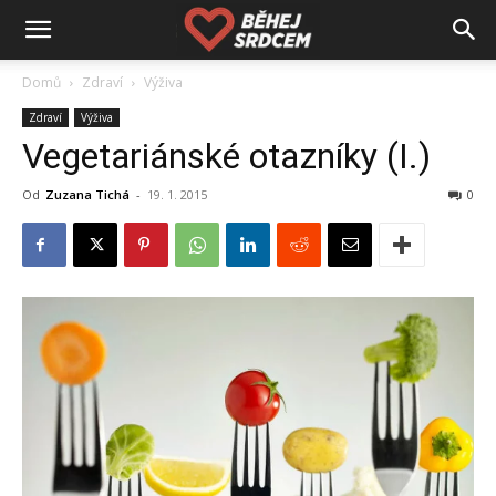
Domů
Zdraví
Výživa
Zdraví
Výživa
Vegetariánské otazníky (I.)
Od
Zuzana Tichá
-
19. 1. 2015
0