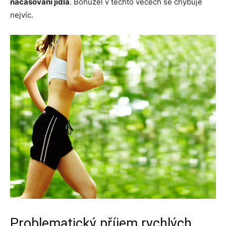
načasování jídla
. Bohužel v těchto věcech se chybuje
nejvíc.
Problematický příjem rychlých