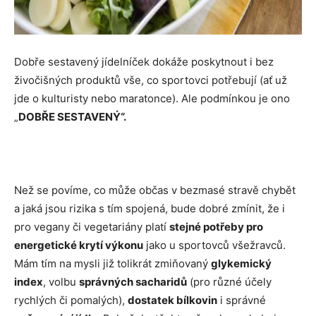
Dobře sestavený jídelníček dokáže poskytnout i bez
živočišných produktů vše, co sportovci potřebují (ať už
jde o kulturisty nebo maratonce). Ale podmínkou je ono
„
DOBŘE SESTAVENÝ“.
Než se povíme, co může občas v bezmasé stravě chybět
a jaká jsou rizika s tím spojená, bude dobré zmínit, že i
pro vegany či vegetariány platí
stejné potřeby pro
energetické krytí výkonu
jako u sportovců všežravců.
Mám tím na mysli již tolikrát zmiňovaný
glykemický
index
, volbu
správných sacharidů
(pro různé účely
rychlých či pomalých),
dostatek bílkovin
i správné