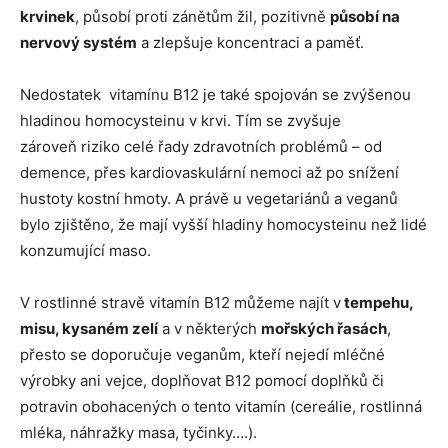
krvinek
, působí proti zánětům žil, pozitivně
působí na
nervový systém
a zlepšuje koncentraci a paměť.
Nedostatek vitamínu B12 je také spojován se zvýšenou
hladinou homocysteinu v krvi. Tím se zvyšuje
zároveň riziko celé řady zdravotních problémů – od
demence, přes kardiovaskulární nemoci až po snížení
hustoty kostní hmoty. A právě u vegetariánů a veganů
bylo zjištěno, že mají vyšší hladiny homocysteinu než lidé
konzumující maso.
V rostlinné stravě vitamín B12 můžeme najít v
tempehu,
misu, kysaném zelí
a v některých
mořských řasách
,
přesto se doporučuje veganům, kteří nejedí mléčné
výrobky ani vejce, doplňovat B12 pomocí doplňků či
potravin obohacených o tento vitamín (cereálie, rostlinná
mléka, náhražky masa, tyčinky….).