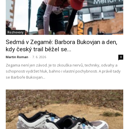
Rozhovory
Sedmá v Zegamě: Barbora Bukovjan a den,
kdy český trail běžel se...
Martin Roman
-
7. 6. 2026
0
Zegama není jen závod. Je to zkouška nervů, techniky, odvahy a
schopnosti vydržet hluk, bahno i vlastní pochybnosti. A právě tady
se Barboře Bukovjan...