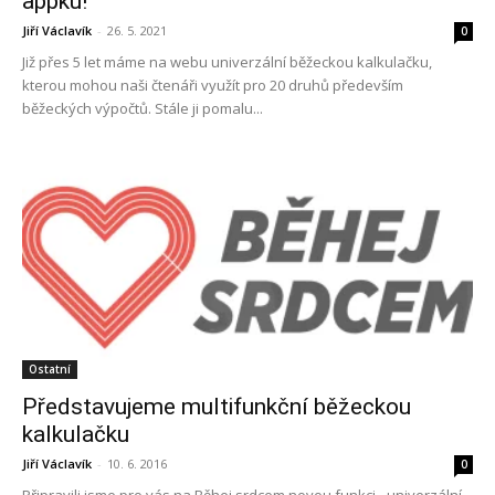
appku!
Jiří Václavík
-
26. 5. 2021
0
Již přes 5 let máme na webu univerzální běžeckou kalkulačku,
kterou mohou naši čtenáři využít pro 20 druhů především
běžeckých výpočtů. Stále ji pomalu...
Ostatní
Představujeme multifunkční běžeckou
kalkulačku
Jiří Václavík
-
10. 6. 2016
0
Připravili jsme pro vás na Běhej srdcem novou funkci - univerzální