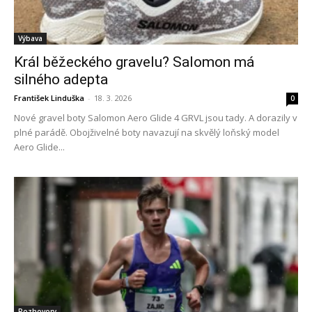
Výbava
Král běžeckého gravelu? Salomon má
silného adepta
František Linduška
-
18. 3. 2026
0
Nové gravel boty Salomon Aero Glide 4 GRVL jsou tady. A dorazily v
plné parádě. Obojživelné boty navazují na skvělý loňský model
Aero Glide...
Rozhovory