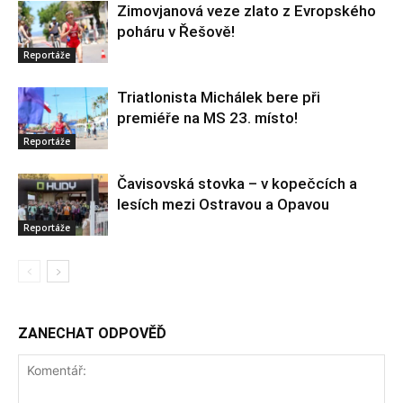
Zimovjanová veze zlato z Evropského
poháru v Řešově!
Reportáže
Triatlonista Michálek bere při
premiéře na MS 23. místo!
Reportáže
Čavisovská stovka – v kopečcích a
lesích mezi Ostravou a Opavou
Reportáže
ZANECHAT ODPOVĚĎ