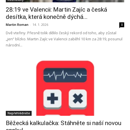
28:19 ve Valencii: Martin Zajíc a česká
desítka, která konečně dýchá...
Martin Roman
-
14. 1. 2026
0
Dvě vteřiny. Přesně tolik dělilo český rekord od toho, aby zůstal
„jen“ blízko. Martin Zajíc ve Valencii zaběhl 10 km za 28:19, posunul
národní...
Nepřehlédněte
Běžecká kalkulačka: Stáhněte si naší novou