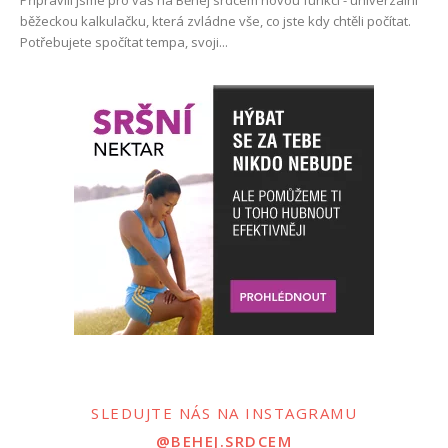
běžeckou kalkulačku, která zvládne vše, co jste kdy chtěli počítat.
Potřebujete spočítat tempa, svoji...
SLEDUJTE NÁS NA INSTAGRAMU
@BEHEJ.SRDCEM