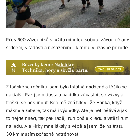
Přes 600 závodníků si užilo minulou sobotu závod dělaný
srdcem, s radostí a nasazením….k tomu v úžasné přírodě.
Z loňského ročníku jsem byla totálně nadšená a těšila se
na další. Pak jsem dostala nabídku zúčastnit se výzvy a
trošku se posunout. Kdo mě zná tak ví, že Hanka, když
mákne a zabere, tak má i výsledky. Ale je netrpělivá a jak
to nejde hned, tak pak raději run pošle k ledu a vítězí rum
na ledu. Ale Hrby mne lákaly a věděla jsem, že na trasu
30 km musím pořádně natrénovat.