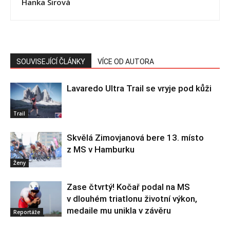
Hanka Sirová
SOUVISEJÍCÍ ČLÁNKY
VÍCE OD AUTORA
Lavaredo Ultra Trail se vryje pod kůži
Trail
Skvělá Zimovjanová bere 13. místo
z MS v Hamburku
Ženy
Zase čtvrtý! Kočař podal na MS
v dlouhém triatlonu životní výkon,
medaile mu unikla v závěru
Reportáže