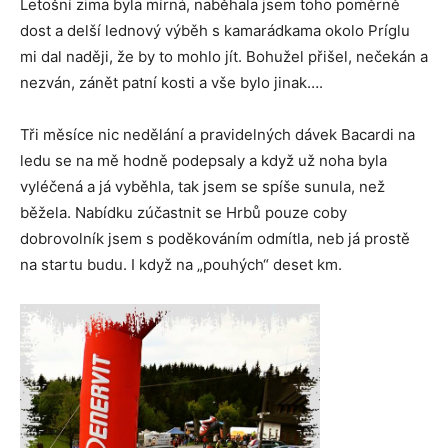
Letošní zima byla mírná, naběhala jsem toho poměrně
dost a delší lednový výběh s kamarádkama okolo Príglu
mi dal naději, že by to mohlo jít. Bohužel přišel, nečekán a
nezván, zánět patní kosti a vše bylo jinak….
Tři měsíce nic nedělání a pravidelných dávek Bacardi na
ledu se na mě hodně podepsaly a když už noha byla
vyléčená a já vyběhla, tak jsem se spíše sunula, než
běžela. Nabídku zúčastnit se Hrbů pouze coby
dobrovolník jsem s poděkováním odmítla, neb já prostě
na startu budu. I když na „pouhých“ deset km.