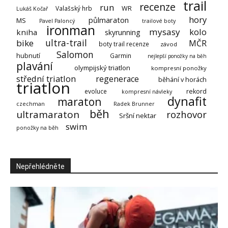
trail
recenze
run
Valašský hrb
WR
Lukáš Kočař
hory
půlmaraton
MS
Pavel Paloncý
trailové boty
ironman
mysasy
kolo
kniha
skyrunning
ultra-trail
bike
MČR
boty trail recenze
závod
Salomon
hubnutí
Garmin
nejlepší ponožky na běh
plavání
olympijský triatlon
kompresní ponožky
střední triatlon
regenerace
běhání v horách
triatlon
evoluce
rekord
kompresní návleky
dynafit
maraton
czechman
Radek Brunner
běh
ultramaraton
rozhovor
Sršní nektar
swim
ponožky na běh
Nepřehlédněte