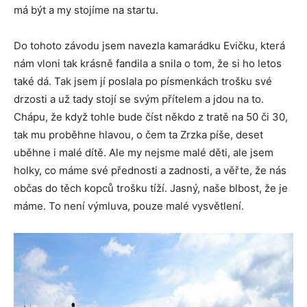
má být a my stojíme na startu.
Do tohoto závodu jsem navezla kamarádku Evičku, která
nám vloni tak krásně fandila a snila o tom, že si ho letos
také dá. Tak jsem jí poslala po písmenkách trošku své
drzosti a už tady stojí se svým přítelem a jdou na to.
Chápu, že když tohle bude číst někdo z tratě na 50 či 30,
tak mu proběhne hlavou, o čem ta Zrzka píše, deset
uběhne i malé dítě. Ale my nejsme malé děti, ale jsem
holky, co máme své přednosti a zadnosti, a věřte, že nás
občas do těch kopců trošku tíží. Jasný, naše blbost, že je
máme. To není výmluva, pouze malé vysvětlení.