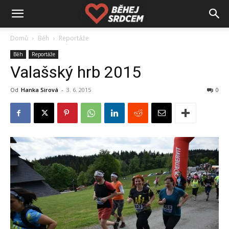
Domů
Běh
Reportáže
Běh
Reportáže
Valašský hrb 2015
Od
Hanka Sirová
-
3. 6. 2015
0