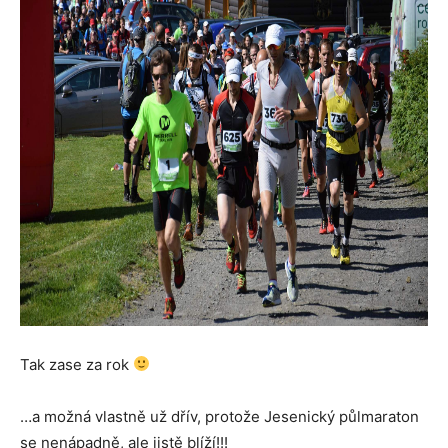
Tak zase za rok
…a možná vlastně už dřív, protože Jesenický půlmaraton
se nenápadně, ale jistě blíží!!!