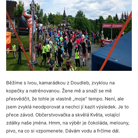
Běžíme s Ivou, kamarádkou z Doudleb, zvyklou na
kopečky a natrénovanou. Žene mě a snaží se mě
přesvědčit, že tohle je vlastně „moje“ tempo. Není, ale
jsem zvyklá neodporovat a nechci jí kazit výsledek. Je to
přece závod. Občerstvovačka a skvělá Květa, volající
zdálky naše jména. Hmm, na výběr je čokoláda, melouny,
pivo, na co si vzpomenete. Dávám vodu a frčíme dál.