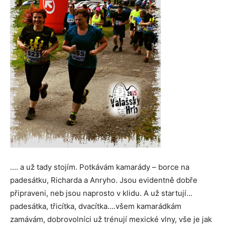
…. a už tady stojím. Potkávám kamarády – borce na
padesátku, Richarda a Anryho. Jsou evidentně dobře
připraveni, neb jsou naprosto v klidu. A už startují…
padesátka, třicítka, dvacítka….všem kamarádkám
zamávám, dobrovolníci už trénují mexické vlny, vše je jak