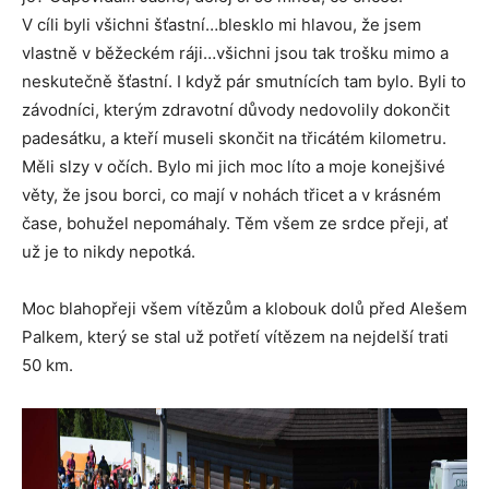
V cíli byli všichni šťastní…blesklo mi hlavou, že jsem
vlastně v běžeckém ráji…všichni jsou tak trošku mimo a
neskutečně šťastní. I když pár smutnících tam bylo. Byli to
závodníci, kterým zdravotní důvody nedovolily dokončit
padesátku, a kteří museli skončit na třicátém kilometru.
Měli slzy v očích. Bylo mi jich moc líto a moje konejšivé
věty, že jsou borci, co mají v nohách třicet a v krásném
čase, bohužel nepomáhaly. Těm všem ze srdce přeji, ať
už je to nikdy nepotká.
Moc blahopřeji všem vítězům a klobouk dolů před Alešem
Palkem, který se stal už potřetí vítězem na nejdelší trati
50 km.