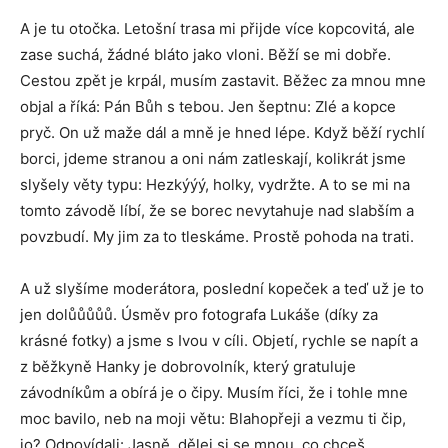
A je tu otočka. Letošní trasa mi přijde více kopcovitá, ale
zase suchá, žádné bláto jako vloni. Běží se mi dobře.
Cestou zpět je krpál, musím zastavit. Běžec za mnou mne
objal a říká: Pán Bůh s tebou. Jen šeptnu: Zlé a kopce
pryč. On už maže dál a mně je hned lépe. Když běží rychlí
borci, jdeme stranou a oni nám zatleskají, kolikrát jsme
slyšely věty typu: Hezkýýý, holky, vydržte. A to se mi na
tomto závodě líbí, že se borec nevytahuje nad slabším a
povzbudí. My jim za to tleskáme. Prostě pohoda na trati.
A už slyšíme moderátora, poslední kopeček a teď už je to
jen dolůůůůů. Úsměv pro fotografa Lukáše (díky za
krásné fotky) a jsme s Ivou v cíli. Objetí, rychle se napít a
z běžkyně Hanky je dobrovolník, který gratuluje
závodníkům a obírá je o čipy. Musím říci, že i tohle mne
moc bavilo, neb na moji větu: Blahopřeji a vezmu ti čip,
jo? Odpovídali: Jasně, dělej si se mnou, co chceš.