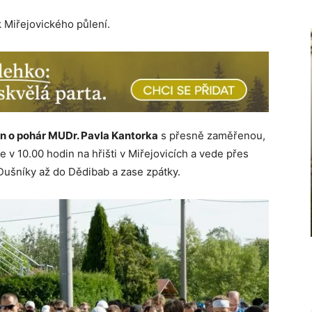
k Miřejovického půlení.
n o pohár MUDr. Pavla Kantorka
s přesně zaměřenou,
je v 10.00 hodin na hřišti v Miřejovicích a vede přes
Dušníky až do Dědibab a zase zpátky.