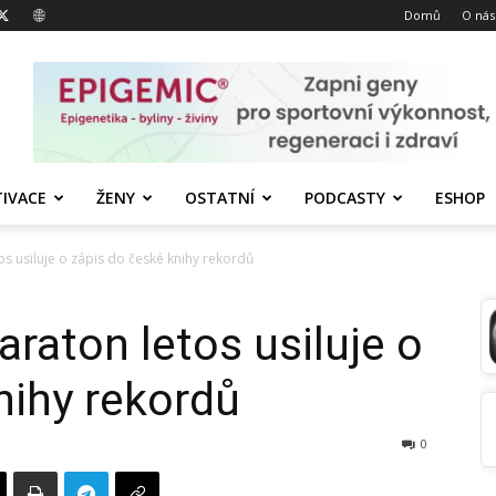
Domů
O nás
IVACE
ŽENY
OSTATNÍ
PODCASTY
ESHOP
os usiluje o zápis do české knihy rekordů
raton letos usiluje o
nihy rekordů
0