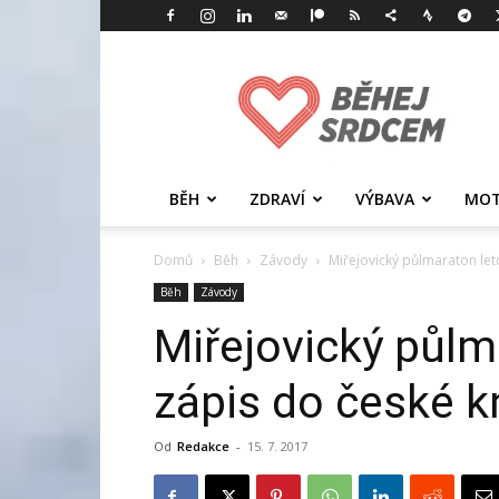
Běhej
srdcem
BĚH
ZDRAVÍ
VÝBAVA
MOT
Domů
Běh
Závody
Miřejovický půlmaraton let
Běh
Závody
Miřejovický půlma
zápis do české k
Od
Redakce
-
15. 7. 2017