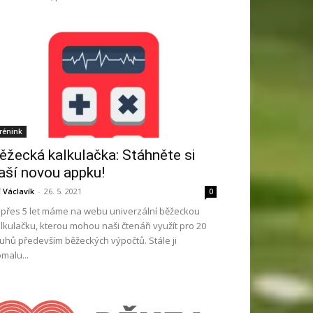
rénink
ěžecká kalkulačka: Stáhněte si
aší novou appku!
ří Václavík
-
26. 5. 2021
0
ž přes 5 let máme na webu univerzální běžeckou
lkulačku, kterou mohou naši čtenáři využít pro 20
uhů především běžeckých výpočtů. Stále ji
malu...