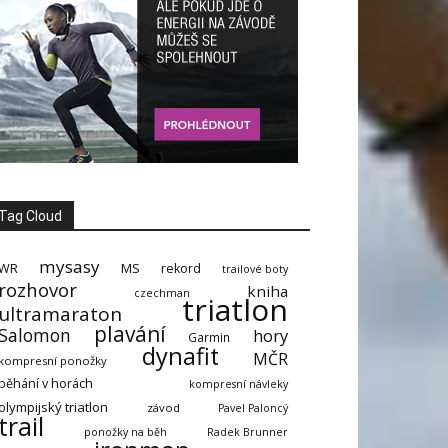
Tag Cloud
mysasy
MS
WR
rekord
trailové boty
rozhovor
kniha
czechman
triatlon
ultramaraton
plavání
Salomon
hory
Garmin
dynafit
MČR
kompresní ponožky
běhání v horách
kompresní návleky
olympijský triatlon
závod
Pavel Paloncý
trail
ponožky na běh
Radek Brunner