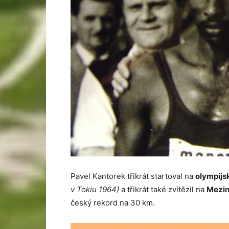
Pavel Kantorek třikrát startoval na
olympijs
v Tokiu 1964)
a třikrát také zvítězil na
Mezin
český rekord na 30 km.