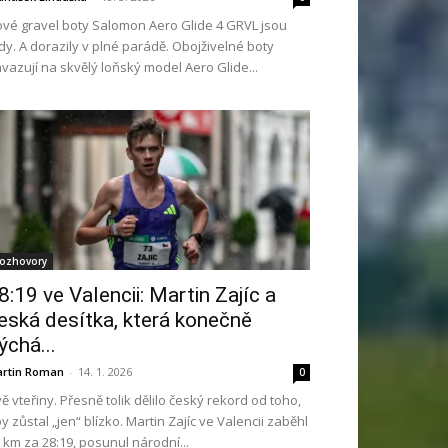
vé gravel boty Salomon Aero Glide 4 GRVL jsou
dy. A dorazily v plné parádě. Obojživelné boty
vazují na skvělý loňský model Aero Glide...
ozhovory
8:19 ve Valencii: Martin Zajíc a
eská desítka, která konečně
ýchá...
rtin Roman
-
14. 1. 2026
0
ě vteřiny. Přesně tolik dělilo český rekord od toho,
y zůstal „jen“ blízko. Martin Zajíc ve Valencii zaběhl
 km za 28:19, posunul národní...