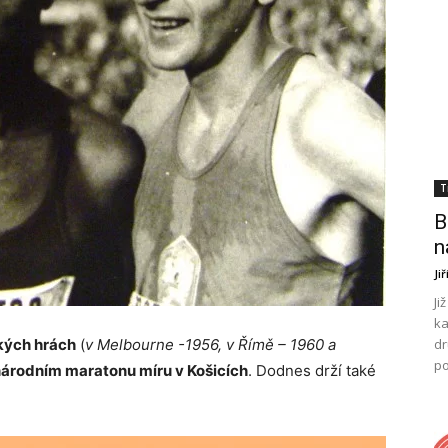
T
B
n
Ji
Ji
ka
kých hrách
(
v Melbourne -1956, v Římě – 1960 a
dr
po
árodním maratonu míru v Košicích
. Dodnes drží také