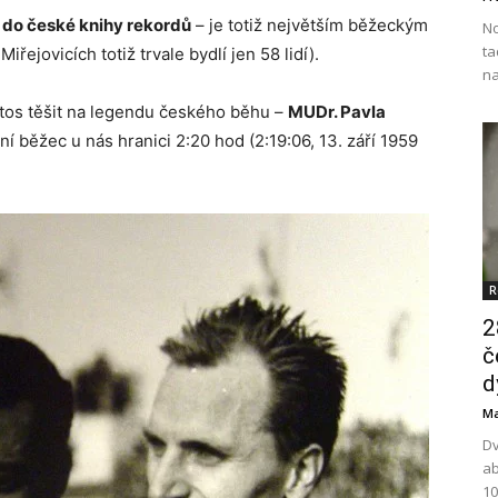
s do české knihy rekordů
– je totiž největším běžeckým
No
ta
iřejovicích totiž trvale bydlí jen 58 lidí).
na
etos těšit na legendu českého běhu –
MUDr. Pavla
í běžec u nás hranici 2:20 hod (2:19:06, 13. září 1959
R
2
č
d
Ma
Dv
ab
10