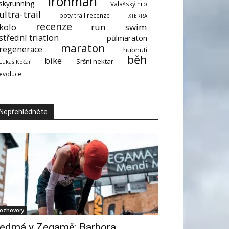
ironman
skyrunning
Valašský hrb
ultra-trail
boty trail recenze
XTERRA
recenze
kolo
run
swim
střední triatlon
půlmaraton
maraton
regenerace
hubnutí
běh
bike
Sršní nektar
Lukáš Kočař
evoluce
Nepřehlédněte
ozhovory
edmá v Zegamě: Barbora