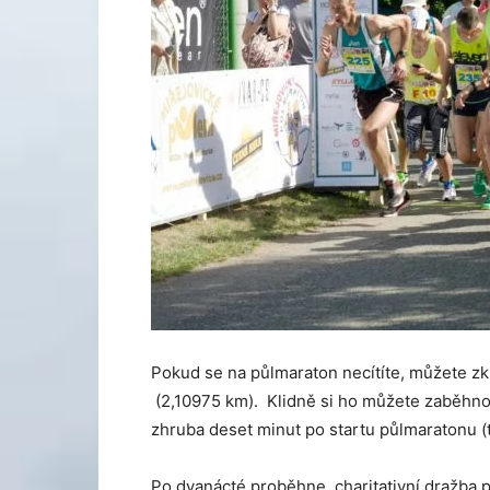
Pokud se na půlmaraton necítíte, můžete zk
(2,10975 km). Klidně si ho můžete zaběhno
zhruba deset minut po startu půlmaratonu (te
Po dvanácté proběhne charitativní dražba p