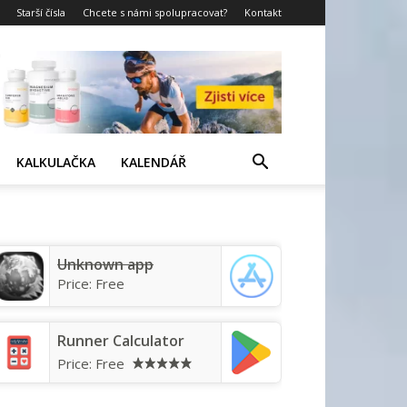
Starší čísla
Chcete s námi spolupracovat?
Kontakt
KALKULAČKA
KALENDÁŘ
Unknown app
Price:
Free
Runner Calculator
Price:
Free