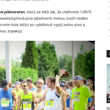
ní půlmaraton
, který se běží tak, že uběhnete 1,0975
esetistupňová piva (abstinenti mohou zvolit nealko
rvním kole běžci po vyběhnutí vypijí jedno pivo a
nou zopakují.
R
S