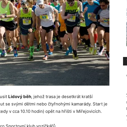
usit
Lidový běh
, jehož trasa je desetkrát kratší
ut se svými dětmi nebo čtyřnohými kamarády. Start je
dy v cca 10.10 hodin) opět na hřišti v Miřejovicích.
ro Sportovní klub vozíčkářů.