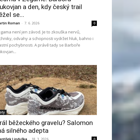
ukovjan a den, kdy český trail
ěžel se...
rtin Roman
-
7. 6. 2026
0
gama není jen závod. Je to zkouška nervů,
chniky, odvahy a schopnosti vydržet hluk, bahno i
astní pochybnosti. A právě tady se Barboře
kovjan...
oty
rál běžeckého gravelu? Salomon
á silného adepta
antišek Linduška
-
18. 3. 2026
0