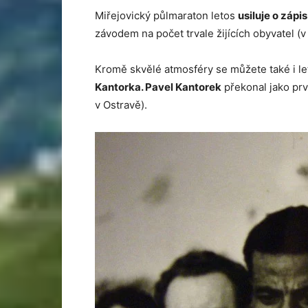
Miřejovický půlmaraton letos
usiluje o zápi
závodem na počet trvale žijících obyvatel (v M
Kromě skvělé atmosféry se můžete také i l
Kantorka. Pavel Kantorek
překonal jako prvn
v Ostravě).