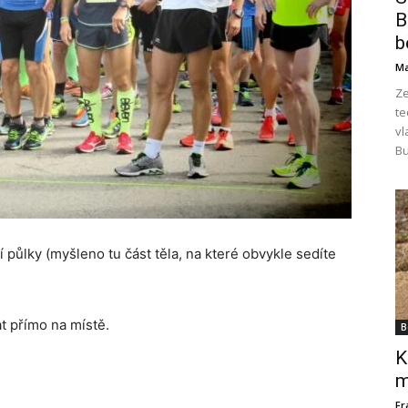
B
b
Ma
Ze
te
vl
Bu
 půlky (myšleno tu část těla, na které obvykle sedíte
t přímo na místě.
B
K
m
Fr