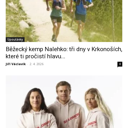
Upoutávky
Běžecký kemp Nalehko: tři dny v Krkonoších,
které ti pročistí hlavu...
Jiří Václavík
-
2. 4. 2026
0