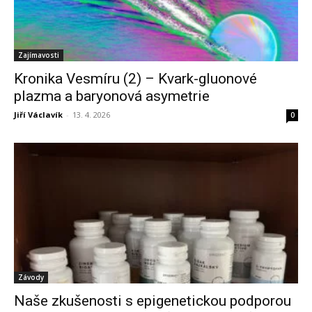
Zajímavosti
Kronika Vesmíru (2) – Kvark-gluonové
plazma a baryonová asymetrie
Jiří Václavík
-
13. 4. 2026
0
Závody
Naše zkušenosti s epigenetickou podporou