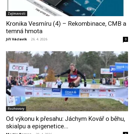
Zajímavosti
Kronika Vesmíru (4) – Rekombinace, CMB a
temná hmota
Jiří Václavík
-
26. 4. 2026
0
Rozhovory
Od výkonu k přesahu: Jáchym Kovář o běhu,
skialpu a epigenetice...