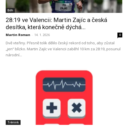
Běh
28:19 ve Valencii: Martin Zajíc a česká
desítka, která konečně dýchá...
Martin Roman
-
14. 1. 2026
0
Dvě vteřiny. Přesně tolik dělilo český rekord od toho, aby zůstal
„jen“ blízko. Martin Zajíc ve Valencii zaběhl 10 km za 28:19, posunul
národní...
Trénink