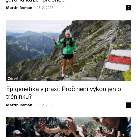
Martin Roman
-
25. 2. 2026
0
Zdraví
Epigenetika v praxi: Proč není výkon jen o
tréninku?
Martin Roman
-
12. 2. 2026
0