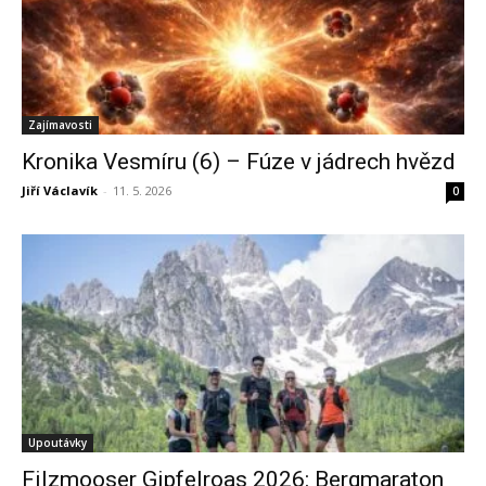
Zajímavosti
Kronika Vesmíru (6) – Fúze v jádrech hvězd
Jiří Václavík
-
11. 5. 2026
0
Upoutávky
Filzmooser Gipfelroas 2026: Bergmaraton