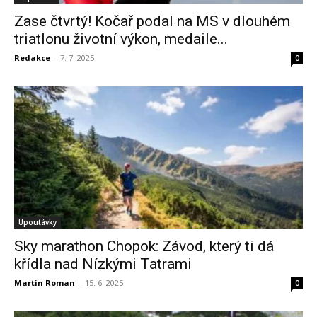
Zase čtvrtý! Kočař podal na MS v dlouhém
triatlonu životní výkon, medaile...
Redakce
-
7. 7. 2025
0
Upoutávky
Sky marathon Chopok: Závod, který ti dá
křídla nad Nízkými Tatrami
Martin Roman
-
15. 6. 2025
0