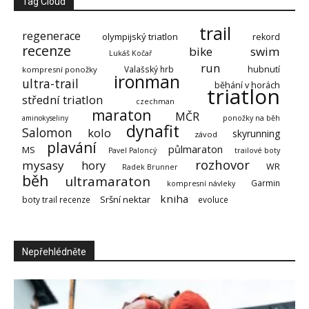
Tag Cloud
trail
regenerace
olympijský triatlon
rekord
recenze
bike
swim
Lukáš Kočař
run
Valašský hrb
hubnutí
kompresní ponožky
ironman
ultra-trail
běhání v horách
triatlon
střední triatlon
czechman
maraton
MČR
aminokyseliny
ponožky na běh
dynafit
Salomon
kolo
skyrunning
závod
plavání
půlmaraton
MS
Pavel Paloncý
trailové boty
rozhovor
mysasy
hory
WR
Radek Brunner
běh
ultramaraton
Garmin
kompresní návleky
kniha
Sršní nektar
boty trail recenze
evoluce
Nepřehlédněte