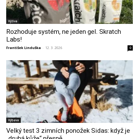
Výživa
Rozhoduje systém, ne jeden gel. Skratch
Labs!
František Linduška
-
12. 3. 2026
0
Výbava
Velký test 3 zimních ponožek Sidas: když je
„druhá kůže“ přesně...