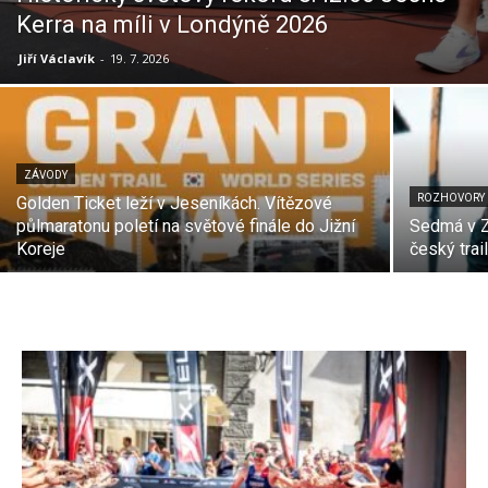
Kerra na míli v Londýně 2026
Jiří Václavík
-
19. 7. 2026
ZÁVODY
ROZHOVORY
Golden Ticket leží v Jeseníkách. Vítězové
půlmaratonu poletí na světové finále do Jižní
Sedmá v Z
Koreje
český trai