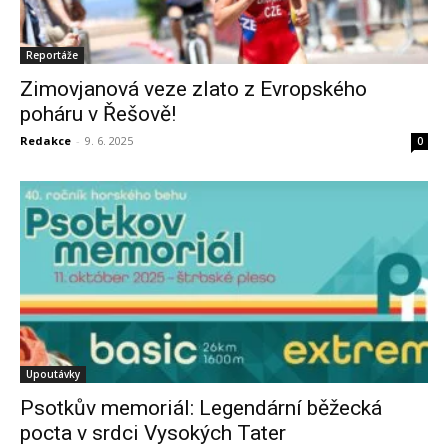
Reportáže
Zimovjanová veze zlato z Evropského
poháru v Řešově!
Redakce
-
9. 6. 2025
0
Upoutávky
Psotkův memoriál: Legendární běžecká
pocta v srdci Vysokých Tater