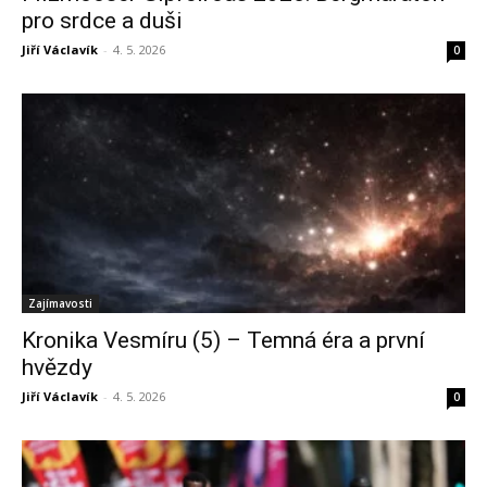
pro srdce a duši
Jiří Václavík
-
4. 5. 2026
0
Zajímavosti
Kronika Vesmíru (5) – Temná éra a první
hvězdy
Jiří Václavík
-
4. 5. 2026
0