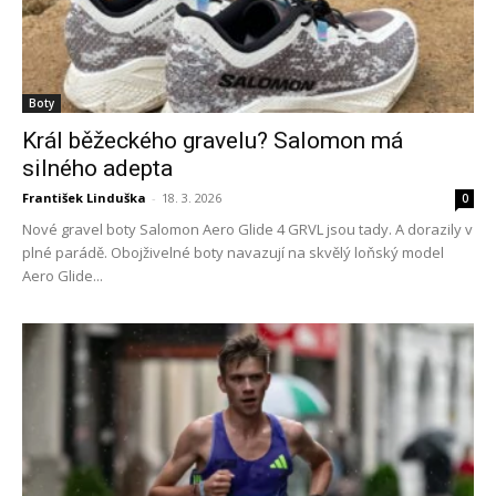
Boty
Král běžeckého gravelu? Salomon má
silného adepta
František Linduška
-
18. 3. 2026
0
Nové gravel boty Salomon Aero Glide 4 GRVL jsou tady. A dorazily v
plné parádě. Obojživelné boty navazují na skvělý loňský model
Aero Glide...