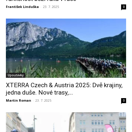
František Linduška
-
23. 7. 2025
0
Upoutávky
XTERRA Czech & Austria 2025: Dvě krajiny,
jedna duše. Nové trasy,...
Martin Roman
-
23. 7. 2025
0