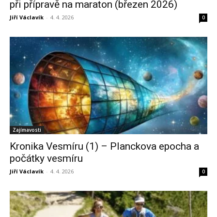
při přípravě na maraton (březen 2026)
Jiří Václavík
-
4. 4. 2026
0
Zajímavosti
Kronika Vesmíru (1) – Planckova epocha a
počátky vesmíru
Jiří Václavík
-
4. 4. 2026
0