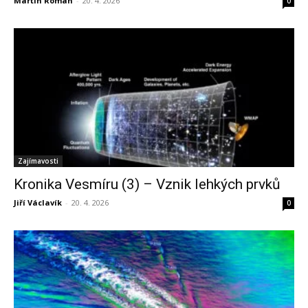
Martin Roman
-
20. 4. 2026
0
Zajímavosti
Kronika Vesmíru (3) – Vznik lehkých prvků
Jiří Václavík
-
20. 4. 2026
0