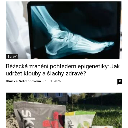
Zdraví
Běžecká zranění pohledem epigenetiky: Jak
udržet klouby a šlachy zdravé?
Blanka Gololobovová
-
13. 3. 2026
0