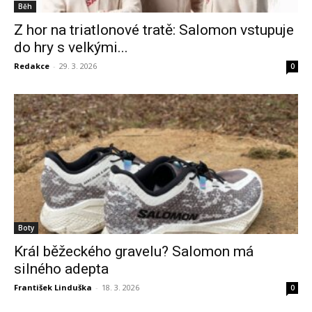
Běh
Z hor na triatlonové tratě: Salomon vstupuje
do hry s velkými...
Redakce
-
29. 3. 2026
0
Boty
Král běžeckého gravelu? Salomon má
silného adepta
František Linduška
-
18. 3. 2026
0