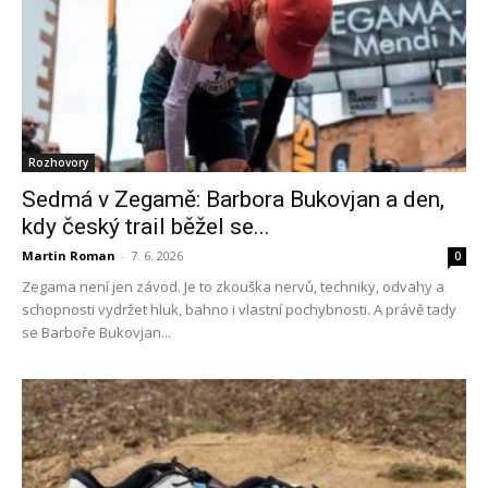
Rozhovory
Sedmá v Zegamě: Barbora Bukovjan a den,
kdy český trail běžel se...
Martin Roman
-
7. 6. 2026
0
Zegama není jen závod. Je to zkouška nervů, techniky, odvahy a
schopnosti vydržet hluk, bahno i vlastní pochybnosti. A právě tady
se Barboře Bukovjan...