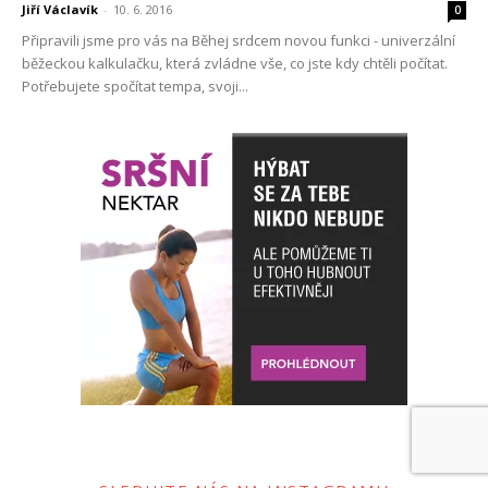
Jiří Václavík
-
10. 6. 2016
0
Připravili jsme pro vás na Běhej srdcem novou funkci - univerzální
běžeckou kalkulačku, která zvládne vše, co jste kdy chtěli počítat.
Potřebujete spočítat tempa, svoji...