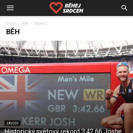
Domů
Běh
Strana 2
BĚH
ZÁVODY
Historický světový rekord 3:42.66 Joshe