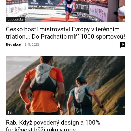
Upoutávky
Česko hostí mistrovství Evropy v terénním
triatlonu. Do Prachatic míří 1000 sportovců!
Redakce
-
8. 8. 2025
0
Běh
Rab. Když povedený design a 100%
funkčnost běží ruku v ruce