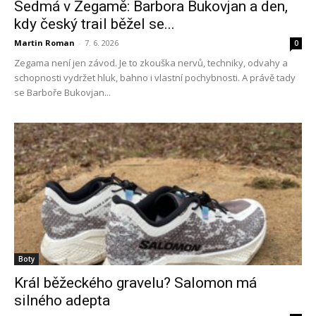
Sedmá v Zegamě: Barbora Bukovjan a den,
kdy český trail běžel se...
Martin Roman
-
7. 6. 2026
0
Zegama není jen závod. Je to zkouška nervů, techniky, odvahy a
schopnosti vydržet hluk, bahno i vlastní pochybnosti. A právě tady
se Barboře Bukovjan...
Boty
Král běžeckého gravelu? Salomon má
silného adepta