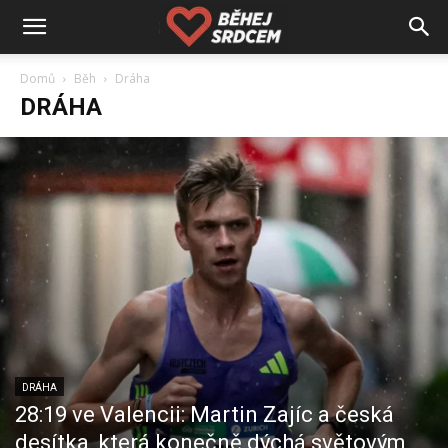
Domů
Běh
Dráha
DRÁHA
DRÁHA
28:19 ve Valencii: Martin Zajíc a česká
desítka, která konečně dýchá světovým