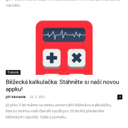
národní...
Trénink
Běžecká kalkulačka: Stáhněte si naší novou
appku!
Jiří Václavík
-
26. 5. 2021
0
Již přes 5 let máme na webu univerzální běžeckou kalkulačku,
kterou mohou naši čtenáři využít pro 20 druhů především
běžeckých výpočtů. Stále ji pomalu...