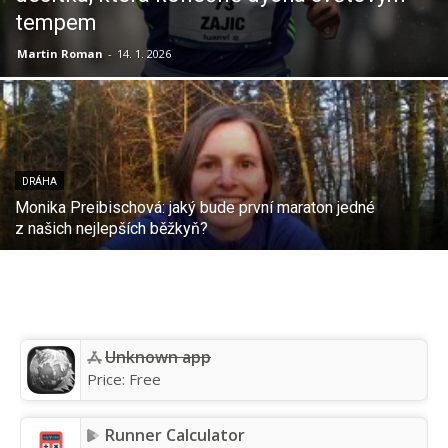
tempem
Martin Roman
-
14. 1. 2026
DRÁHA
Monika Preibischová: jaký bude první maraton jedné
z našich nejlepších běžkyň?
Unknown app
Price:
Free
Runner Calculator