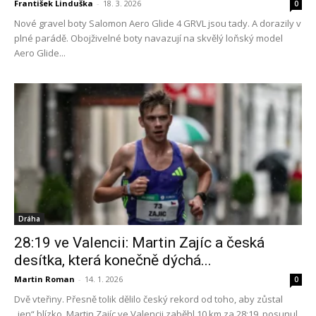
František Linduška
-
18. 3. 2026
0
Nové gravel boty Salomon Aero Glide 4 GRVL jsou tady. A dorazily v
plné parádě. Obojživelné boty navazují na skvělý loňský model
Aero Glide...
Dráha
28:19 ve Valencii: Martin Zajíc a česká
desítka, která konečně dýchá...
Martin Roman
-
14. 1. 2026
0
Dvě vteřiny. Přesně tolik dělilo český rekord od toho, aby zůstal
„jen“ blízko. Martin Zajíc ve Valencii zaběhl 10 km za 28:19, posunul