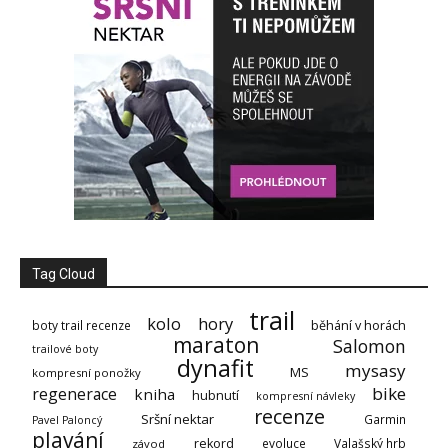
Tag Cloud
trail
kolo
hory
boty trail recenze
běhání v horách
maraton
Salomon
trailové boty
dynafit
mysasy
MS
kompresní ponožky
bike
regenerace
kniha
hubnutí
kompresní návleky
recenze
Sršní nektar
Garmin
Pavel Paloncý
plavání
rekord
evoluce
Valašský hrb
závod