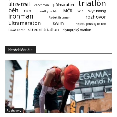
triatlon
ultra-trail
půlmaraton
czechman
běh
run
MČR
skyrunning
WR
ponožky na běh
ironman
rozhovor
Radek Brunner
ultramaraton
swim
nejlepší ponožky na běh
střední triatlon
olympijský triatlon
Lukáš Kočař
Nepřehlédněte
Rozhovory