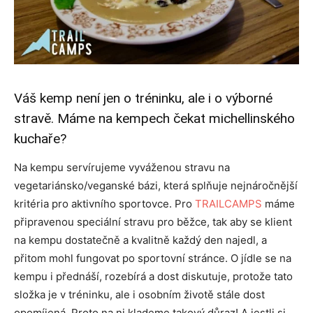
Váš kemp není jen o tréninku, ale i o výborné
stravě. Máme na kempech čekat michellinského
kuchaře?
Na kempu servírujeme vyváženou stravu na
vegetariánsko/veganské bázi, která splňuje nejnáročnější
kritéria pro aktivního sportovce. Pro
TRAILCAMPS
máme
připravenou speciální stravu pro běžce, tak aby se klient
na kempu dostatečně a kvalitně každý den najedl, a
přitom mohl fungovat po sportovní stránce. O jídle se na
kempu i přednáší, rozebírá a dost diskutuje, protože tato
složka je v tréninku, ale i osobním životě stále dost
opomíjená. Proto na ni klademe takový důraz! A jestli si