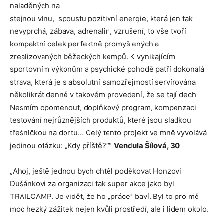
naladěných na
stejnou vlnu, spoustu pozitivní energie, která jen tak
nevyprchá, zábava, adrenalin, vzrušení, to vše tvoří
kompaktní celek perfektně promyšlených a
zrealizovaných běžeckých kempů. K vynikajícím
sportovním výkonům a psychické pohodě patří dokonalá
strava, která je s absolutní samozřejmostí servírována
několikrát denně v takovém provedení, že se tají dech.
Nesmím opomenout, doplňkový program, kompenzaci,
testování nejrůznějších produktů, které jsou sladkou
třešničkou na dortu… Celý tento projekt ve mně vyvolává
jedinou otázku: „Kdy příště?““
Vendula Šílová, 30
„Ahoj, ještě jednou bych chtěl poděkovat Honzovi
Dušánkovi za organizaci tak super akce jako byl
TRAILCAMP. Je vidět, že ho „práce“ baví. Byl to pro mě
moc hezký zážitek nejen kvůli prostředí, ale i lidem okolo.