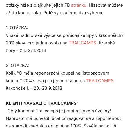
otázky níže a olajkujte jejich FB
stránku
. Hlasovat můžete
až do konce roku. Poté vylosujeme dva výherce.
1. OTÁZKA:
V jaké nadmořské výšce se pořádají kempy v krkonoších?
20% sleva pro jednu osobu na
TRAILCAMPS
Jizerské
hory – 24.-27.1.2018
2. OTÁZKA:
Kolik °C měla regenerační koupel na listopadovém
kempu? 20% sleva pro jednu osobu na
TRAILCAMPS
Krkonoše I. – 20.-23.9.2018
KLIENTI NAPSALI O TRAILCAMPS:
„Celý koncept Trailcamps je jedním slovem úžasný!
Naprosto mě uchvátil, účel odreagovat se a zapomenout
na starosti všedních dní plní na 100%. Skvělá parta lidí