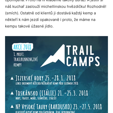
náš kuchař zaslouží michellinskou hvězdičku! Rozhodně!
(smích). Ostatně od klientů ji dostává každý kemp a
někteří k nám jezdí opakovaně i proto, že máme na
kempu takové úžasné jídlo.