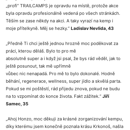
„profi“ TRAILCAMPS je opravdu na místě, protože akce
byla opravdu profesionálně vedená po všech stránkách.
Těším se zase někdy na akci. A taky vyrazí na kemp i
moje přítelkyně. Měj se hezky.“
Ladislav Nevlida, 43
„Předně Ti chci ještě jednou hrozně moc poděkovat za
práci, kterou děláš. Bylo to pro mě
absolutně super a i když jsi psal, že bys rád věděl, jak to
ještě posunout, tak mě upřímně
vůbec nic nenapadá. Pro mě to bylo dokonalé. Hodně
běhání, regenerace, wellness, super jídlo a skvělá parta.
Pokud se mi poštěstí, rád přijedu znova, pokud ne budu
na to vzpomínat do konce života. Fakt zážitek.“
Jiří
Samec, 35
„Ahoj Honzo, moc děkuji za krásné zorganizování kempu,
díky kterému jsem konečně poznala krásu Krkonoš, našla