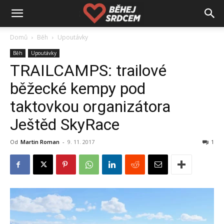
Domů
Běh
Upoutávky
Běh
Upoutávky
TRAILCAMPS: trailové
běžecké kempy pod
taktovkou organizátora
Ještěd SkyRace
Od
Martin Roman
-
9. 11. 2017
1