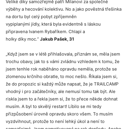
Veliké díky samozřejmě patří Milanovi za společné
výběhy a hecování kolektivu. No a jako pověstná třešinka
na dortu byl celý pobyt zpříjemněn
vypiplanými jídly, která byla evidentně s láskou
připravena Ivanem Rybaříkem. Chlapi a
holky díky moc.“
Jakub Pašek, 31
„Když jsem se v létě přihlašovala, přiznám se, měla jsem
trochu obavy, jak to s vámi zvládnu vzhledem k tomu, že
jsem tenhle rok naběháno opravdu neměla, protože se
zlomenou krčního obratle, to moc nešlo. Říkala jsem si,
že do propozic si každý může napsat, že je TRAILCAMP
vhodný i pro začátečníky, ale nemusí tomu tak být. Ale
riskla jsem to a řekla jsem si, že to přece někde dohnat
musím. A byl to skvělý restart! Líbilo se mi tedy
přizpůsobení úrovně opravdu skoro všem. To musím
vyzdvihnout, protože to není lehký úkol a není to
samozřejmé. Jsem namotivovaná na rok dopředu. Anebo