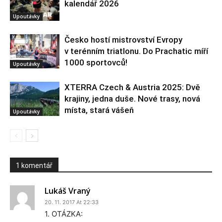
kalendář 2026
Upoutávky
Česko hostí mistrovství Evropy
v terénním triatlonu. Do Prachatic míří
1000 sportovců!
Upoutávky
XTERRA Czech & Austria 2025: Dvě
krajiny, jedna duše. Nové trasy, nová
místa, stará vášeň
Upoutávky
1 komentář
Lukáš Vraný
20. 11. 2017 At 22:33
1. OTÁZKA: