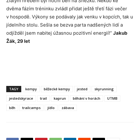
Zlatým hřebem byl noční běh na Sněžku. Někdo ke
dvěma fázím tréninku zvládl přidat ještě třetí fázi večer
v hospodě. Výkony se podávaly jak venku v kopcích, tak u
jídelního stolu. Sešla se bezva parta nadšených lidí a
odjížděl jsem nabitej úžasnou pozitivní energií!“
Jakub
Žák, 29 let
TAGY
kempy
běžecké kempy
jested
skyrunning
jestedskyrace
trail
kaprun
běhání v horách
UTMB
běh
trailcamps
jídlo
zábava