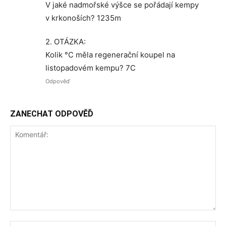
V jaké nadmořské výšce se pořádají kempy
v krkonoších? 1235m
2. OTÁZKA:
Kolik °C měla regenerační koupel na
listopadovém kempu? 7C
Odpověď
ZANECHAT ODPOVĚĎ