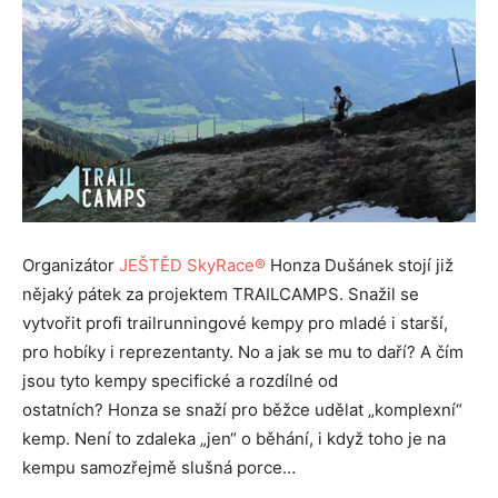
Organizátor
JEŠTĚD SkyRace®
Honza Dušánek stojí již
nějaký pátek za projektem TRAILCAMPS. Snažil se
vytvořit profi trailrunningové kempy pro mladé i starší,
pro hobíky i reprezentanty. No a jak se mu to daří? A čím
jsou tyto kempy specifické a rozdílné od
ostatních? Honza se snaží pro běžce udělat „komplexní“
kemp. Není to zdaleka „jen“ o běhání, i když toho je na
kempu samozřejmě slušná porce…