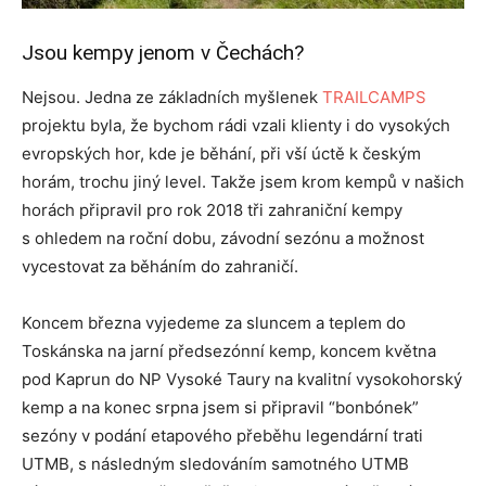
Jsou kempy jenom v Čechách?
Nejsou. Jedna ze základních myšlenek
TRAILCAMPS
projektu byla, že bychom rádi vzali klienty i do vysokých
evropských hor, kde je běhání, při vší úctě k českým
horám, trochu jiný level. Takže jsem krom kempů v našich
horách připravil pro rok 2018 tři zahraniční kempy
s ohledem na roční dobu, závodní sezónu a možnost
vycestovat za běháním do zahraničí.
Koncem března vyjedeme za sluncem a teplem do
Toskánska na jarní předsezónní kemp, koncem května
pod Kaprun do NP Vysoké Taury na kvalitní vysokohorský
kemp a na konec srpna jsem si připravil “bonbónek”
sezóny v podání etapového přeběhu legendární trati
UTMB, s následným sledováním samotného UTMB