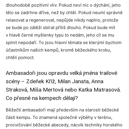
dlouhodobě pozitivní vliv. Pokud neví nic o dýchání, jeho
tělo se zadrhne dříve, než by chtěl. Pokud neumí správně
relaxovat a regenerovat, nepůjde nikdy naplno, protože
se bude po zátěži sbírat příliš dlouho. Pokud bude mít
v hlavě černé myšlenky typu to nedám, jeho cíl se mu
splnit nepodaří. To jsou hlavní témata se kterými bychom
účastníkům našich kempů, kromě běžeckého kroku,
chtěli pomoct.
Ambasadoři jsou opravdu velká jména trailové
scény – Zdeňek Kříž, Milan Janata, Anna
Straková, Míša Mertová nebo Katka Matrasová.
Co přesně na kempech dělají?
Běžečtí ambasadoři mají především na starosti běžecké
části kempu. To znamená společné výběhy v terénu,
procvičování běžecké abecedy, nácvik techniky horského