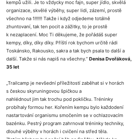
kempů užili. Je to vždycky moc fajn, super jídlo, skvělá
organizace, skvělé výběhy, super lidi, zázemí, prostě
všechno na 1!!!!!! Takže i když odjedeme totálně
zhuntovaní, tak ten pocit a zážitky, to je prostě
k nezaplacení. Moc Ti děkujeme, že pořádáš super
kempy, díky, díky díky. Příští rok bychom určitě rádi
Toskánsko, Rakousko, sakra a tak bych psala to další a
další. Takže si nás napiš na všechny.“
Denisa Dvořáková,
35 let
„Trailcamp je nevšední příležitostí zaběhat si v horách
s českou skyruningovou špičkou a
nahlédnout jim tak trochu pod pokličku. Tréninky
probíhaly formou her. Kořením kempu bylo každodení
nastartování organismu smočením se v ochlazovacím
bazénku. Pestrý program zahrnoval tréninky techniky,
dlouhé výběhy v horách i cvičení na střed těla.