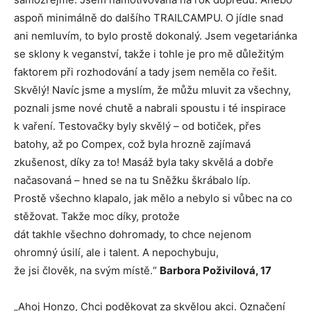
aspoň minimálně do dalšího TRAILCAMPU. O jídle snad
ani nemluvím, to bylo prostě dokonalý. Jsem vegetariánka
se sklony k veganství, takže i tohle je pro mě důležitým
faktorem při rozhodování a tady jsem neměla co řešit.
Skvělý! Navíc jsme a myslím, že můžu mluvit za všechny,
poznali jsme nové chutě a nabrali spoustu i té inspirace
k vaření. Testovačky byly skvělý – od botiček, přes
batohy, až po Compex, což byla hrozně zajímavá
zkušenost, díky za to! Masáž byla taky skvělá a dobře
načasovaná – hned se na tu Sněžku škrábalo líp.
Prostě všechno klapalo, jak mělo a nebylo si vůbec na co
stěžovat. Takže moc díky, protože
dát takhle všechno dohromady, to chce nejenom
ohromný úsilí, ale i talent. A nepochybuju,
že jsi člověk, na svým místě.“
Barbora Poživilová, 17
„Ahoj Honzo, Chci poděkovat za skvělou akci. Označení