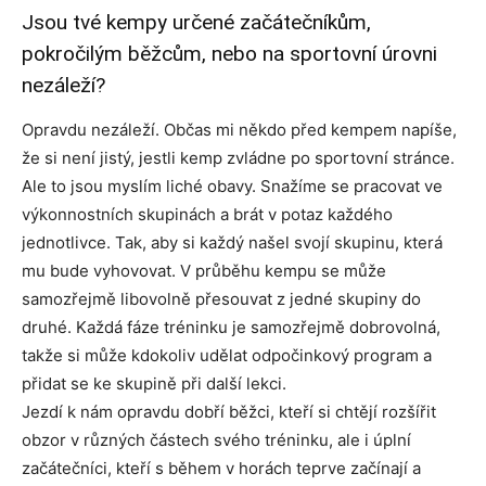
Jsou tvé kempy určené začátečníkům,
pokročilým běžcům, nebo na sportovní úrovni
nezáleží?
Opravdu nezáleží. Občas mi někdo před kempem napíše,
že si není jistý, jestli kemp zvládne po sportovní stránce.
Ale to jsou myslím liché obavy. Snažíme se pracovat ve
výkonnostních skupinách a brát v potaz každého
jednotlivce. Tak, aby si každý našel svojí skupinu, která
mu bude vyhovovat. V průběhu kempu se může
samozřejmě libovolně přesouvat z jedné skupiny do
druhé. Každá fáze tréninku je samozřejmě dobrovolná,
takže si může kdokoliv udělat odpočinkový program a
přidat se ke skupině při další lekci.
Jezdí k nám opravdu dobří běžci, kteří si chtějí rozšířit
obzor v různých částech svého tréninku, ale i úplní
začátečníci, kteří s během v horách teprve začínají a