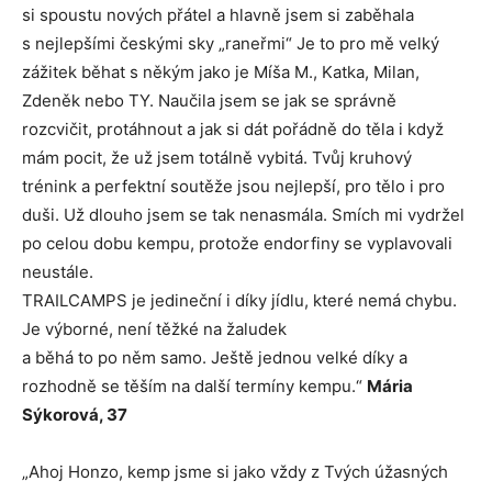
si spoustu nových přátel a hlavně jsem si zaběhala
s nejlepšími českými sky „raneřmi“ Je to pro mě velký
zážitek běhat s někým jako je Míša M., Katka, Milan,
Zdeněk nebo TY. Naučila jsem se jak se správně
rozcvičit, protáhnout a jak si dát pořádně do těla i když
mám pocit, že už jsem totálně vybitá. Tvůj kruhový
trénink a perfektní soutěže jsou nejlepší, pro tělo i pro
duši. Už dlouho jsem se tak nenasmála. Smích mi vydržel
po celou dobu kempu, protože endorfiny se vyplavovali
neustále.
TRAILCAMPS je jedineční i díky jídlu, které nemá chybu.
Je výborné, není těžké na žaludek
a běhá to po něm samo. Ještě jednou velké díky a
rozhodně se těším na další termíny kempu.“
Mária
Sýkorová, 37
„Ahoj Honzo, kemp jsme si jako vždy z Tvých úžasných