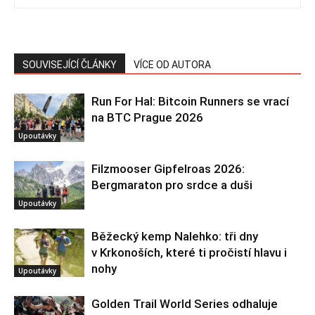
SOUVISEJÍCÍ ČLÁNKY
VÍCE OD AUTORA
Run For Hal: Bitcoin Runners se vrací
na BTC Prague 2026
Upoutávky
Filzmooser Gipfelroas 2026:
Bergmaraton pro srdce a duši
Upoutávky
Běžecký kemp Nalehko: tři dny
v Krkonoších, které ti pročistí hlavu i
nohy
Upoutávky
Golden Trail World Series odhaluje