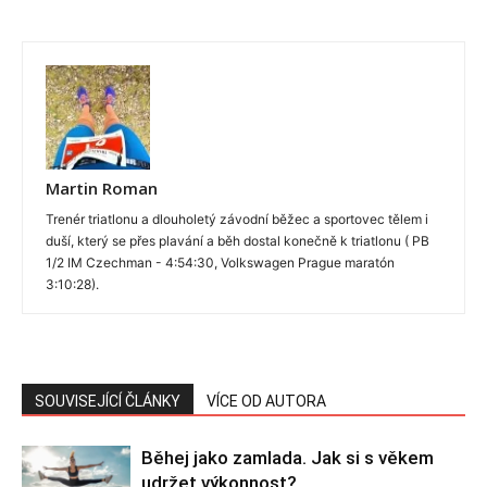
Martin Roman
Trenér triatlonu a dlouholetý závodní běžec a sportovec tělem i
duší, který se přes plavání a běh dostal konečně k triatlonu ( PB
1/2 IM Czechman - 4:54:30, Volkswagen Prague maratón
3:10:28).
SOUVISEJÍCÍ ČLÁNKY
VÍCE OD AUTORA
Běhej jako zamlada. Jak si s věkem
udržet výkonnost?