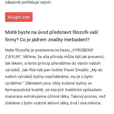
zákazník potřebuje nejvíc.
Koupit zde
Mohli byste na úvod představit filozofii vaší
firmy? Co je jádrem značky Herbadent?
Naše filozofie je postavena na heslu
„VYROBENO
Z BYLIN“
. Věříme, že síla přírody může být jak prevencí,
tak lékem, a tento princip přenášíme do všech našich
výrobků. Jak říká náš pan ředitel Pavel Smažík:
„My do
našich výrobků byliny nepřidáváme, my je z bylin
vyrábíme.“
Základem jsou vždy sušené byliny ve
farmaceutické kvalitě, ze kterých tradičním způsobem
macerace extrahujeme účinné látky. Takový proces, než
získáme z bylin vzácné aktivní látky, trvá i dva měsíce.