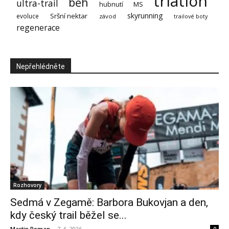
triatlon
běh
ultra-trail
MS
hubnutí
skyrunning
Sršní nektar
evoluce
závod
trailové boty
regenerace
Nepřehlédněte
Rozhovory
Sedmá v Zegamě: Barbora Bukovjan a den,
kdy český trail běžel se...
Martin Roman
-
7. 6. 2026