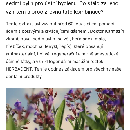
sedmi bylin pro ústní hygienu. Co stálo za jeho
vznikem a proč zrovna tato kombinace?
Tento extrakt byl vyvinut před 60 lety s cílem pomoci
lidem s bolavými a krvácejícími dásněmi. Doktor Karmazín
zkombinoval sedm bylin (šalvěj, heřmánek, máta,
hřebíček, mochna, fenykl, řepík), které obsahují
antibakteriální, hojivé, regenerační a mírně anestetické
účinné látky, a vznikl legendární masážní roztok
HERBADENT. Ten je dodnes základem pro všechny naše
dentální produkty.