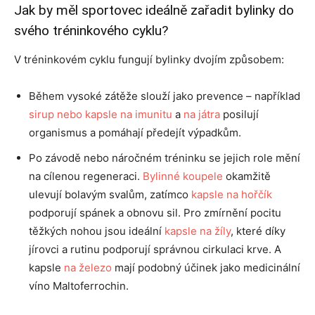
Jak by měl sportovec ideálně zařadit bylinky do
svého tréninkového cyklu?
V tréninkovém cyklu fungují bylinky dvojím způsobem:
Během vysoké zátěže slouží jako prevence – například
sirup nebo kapsle na imunitu
a
na játra
posilují
organismus a pomáhají předejít výpadkům.
Po závodě nebo náročném tréninku se jejich role mění
na cílenou regeneraci.
Bylinné koupele
okamžitě
ulevují bolavým svalům, zatímco
kapsle na hořčík
podporují spánek a obnovu sil. Pro zmírnění pocitu
těžkých nohou jsou ideální
kapsle na žíly
, které díky
jírovci a rutinu podporují správnou cirkulaci krve. A
kapsle
na železo
mají podobný účinek jako medicinální
víno Maltoferrochin.