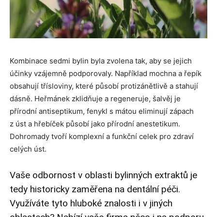
Kombinace sedmi bylin byla zvolena tak, aby se jejich
účinky vzájemně podporovaly. Například mochna a řepík
obsahují třísloviny, které působí protizánětlivě a stahují
dásně. Heřmánek zklidňuje a regeneruje, šalvěj je
přírodní antiseptikum, fenykl s mátou eliminují zápach
z úst a hřebíček působí jako přírodní anestetikum.
Dohromady tvoří komplexní a funkční celek pro zdraví
celých úst.
Vaše odbornost v oblasti bylinných extraktů je
tedy historicky zaměřena na dentální péči.
Využíváte tyto hluboké znalosti i v jiných