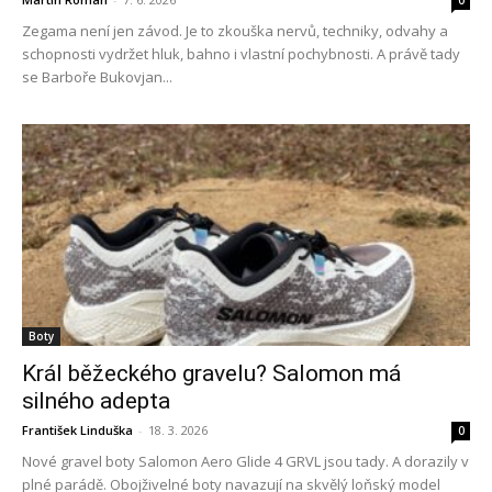
0
Zegama není jen závod. Je to zkouška nervů, techniky, odvahy a
schopnosti vydržet hluk, bahno i vlastní pochybnosti. A právě tady
se Barboře Bukovjan...
Boty
Král běžeckého gravelu? Salomon má
silného adepta
František Linduška
-
18. 3. 2026
0
Nové gravel boty Salomon Aero Glide 4 GRVL jsou tady. A dorazily v
plné parádě. Obojživelné boty navazují na skvělý loňský model