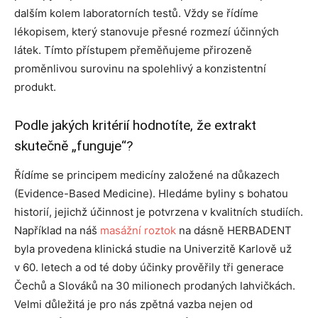
dalším kolem laboratorních testů. Vždy se řídíme
lékopisem, který stanovuje přesné rozmezí účinných
látek. Tímto přístupem přeměňujeme přirozeně
proměnlivou surovinu na spolehlivý a konzistentní
produkt.
Podle jakých kritérií hodnotíte, že extrakt
skutečně „funguje“?
Řídíme se principem medicíny založené na důkazech
(Evidence-Based Medicine). Hledáme byliny s bohatou
historií, jejichž účinnost je potvrzena v kvalitních studiích.
Například na náš
masážní roztok
na dásně HERBADENT
byla provedena klinická studie na Univerzitě Karlově už
v 60. letech a od té doby účinky prověřily tři generace
Čechů a Slováků na 30 milionech prodaných lahvičkách.
Velmi důležitá je pro nás zpětná vazba nejen od