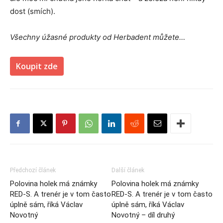
dost (smích).
Všechny úžasné produkty od Herbadent můžete…
Koupit zde
Předchozí článek
Další článek
Polovina holek má známky
Polovina holek má známky
RED-S. A trenér je v tom často
RED-S. A trenér je v tom často
úplně sám, říká Václav
úplně sám, říká Václav
Novotný
Novotný – díl druhý