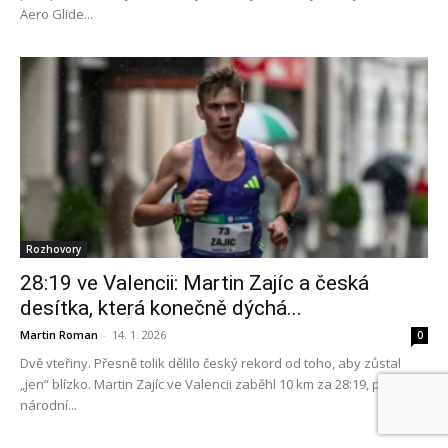
Aero Glide...
Rozhovory
28:19 ve Valencii: Martin Zajíc a česká
desítka, která konečně dýchá...
Martin Roman
-
14. 1. 2026
0
Dvě vteřiny. Přesně tolik dělilo český rekord od toho, aby zůstal
„jen“ blízko. Martin Zajíc ve Valencii zaběhl 10 km za 28:19, posunul
národní...