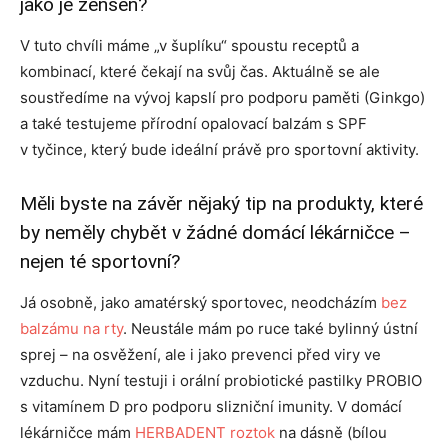
jako je ženšen?
V tuto chvíli máme „v šuplíku“ spoustu receptů a
kombinací, které čekají na svůj čas. Aktuálně se ale
soustředíme na vývoj kapslí pro podporu paměti (Ginkgo)
a také testujeme přírodní opalovací balzám s SPF
v tyčince, který bude ideální právě pro sportovní aktivity.
Měli byste na závěr nějaký tip na produkty, které
by neměly chybět v žádné domácí lékárničce –
nejen té sportovní?
Já osobně, jako amatérský sportovec, neodcházím
bez
balzámu na rty
. Neustále mám po ruce také bylinný ústní
sprej – na osvěžení, ale i jako prevenci před viry ve
vzduchu. Nyní testuji i orální probiotické pastilky PROBIO
s vitamínem D pro podporu slizniční imunity. V domácí
lékárničce mám
HERBADENT roztok
na dásně (bílou