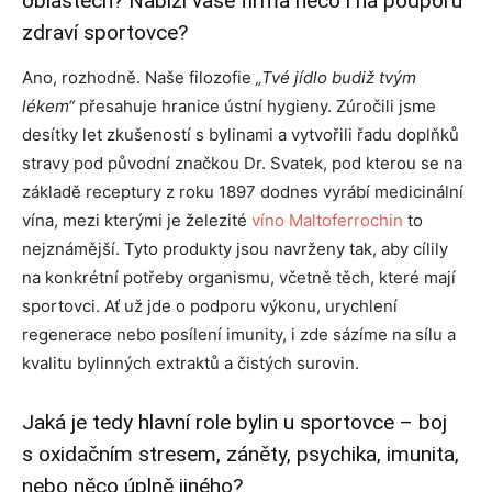
oblastech? Nabízí vaše firma něco i na podporu
zdraví sportovce?
Ano, rozhodně. Naše filozofie
„Tvé jídlo budiž tvým
lékem“
přesahuje hranice ústní hygieny. Zúročili jsme
desítky let zkušeností s bylinami a vytvořili řadu doplňků
stravy pod původní značkou Dr. Svatek, pod kterou se na
základě receptury z roku 1897 dodnes vyrábí medicinální
vína, mezi kterými je železité
víno Maltoferrochin
to
nejznámější. Tyto produkty jsou navrženy tak, aby cílily
na konkrétní potřeby organismu, včetně těch, které mají
sportovci. Ať už jde o podporu výkonu, urychlení
regenerace nebo posílení imunity, i zde sázíme na sílu a
kvalitu bylinných extraktů a čistých surovin.
Jaká je tedy hlavní role bylin u sportovce – boj
s oxidačním stresem, záněty, psychika, imunita,
nebo něco úplně jiného?