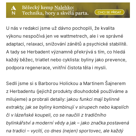
U nás v redakci jsme už dávno pochopili, že kvalita
výkonu nespočívá jen ve wattmetrech, ale i ve správné
adaptaci, relaxaci, snižování zánětů a psychické stabilitě.
A tady se Herbadent významně překrývá s tím, co hledá
každý běžec, triatlet nebo cyklista: byliny jako prevence,
podpora regenerace, vnitřní čistota těla i mysli.
Sedli jsme si s Barborou Holickou a Martinem Šajnerem
z Herbadentu (jejichž produkty dlouhodobě používáme a
milujeme) a probrali detaily: j
akou funkci mají bylinné
extrakty, jak se byliny kombinují v sirupech nebo kapslích
či v lázeňské koupeli, co se naučili z tradičního
bylinkářství a moderní vědy a jak – jako značka postavená
na tradici – vycítí, co dnes (nejen) sportovec, ale každý