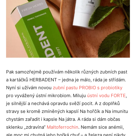
Pak samozřejmě používám několik různých zubních past
a kartáčků HERBADENT – jedna je málo, ráda je střídám.
Nyní si užívám novou
zubní pastu PROBIO s probiotiky
pro vyvážený ústní mikrobiom. Miluju
ústní vodu FORTE
,
je silnější a nechává opravdu svěží pocit. A z doplňků
stravy se kromě zmíněných kapslí Na hořčík a Na imunitu
chystám zařadit i kapsle Na játra. A ráda si dám občas
sklenku „zdravína“
Maltoferrochin
. Nemám sice anémii,
ale moc mi chutná jeho hořká chuť – a železa není nikdy