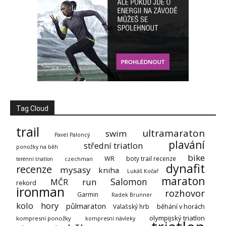
Tag Cloud
trail
ultramaraton
swim
Pavel Paloncý
plavání
střední triatlon
ponožky na běh
bike
WR
boty trail recenze
terénní triatlon
czechman
dynafit
recenze
mysasy
kniha
Lukáš Kočař
maraton
Salomon
run
MČR
rekord
ironman
rozhovor
Garmin
Radek Brunner
kolo
hory
půlmaraton
Valašský hrb
běhání v horách
olympijský triatlon
kompresní ponožky
kompresní návleky