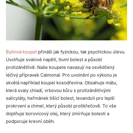
Bylinná koupel
přináší jak fyzickou, tak psychickou úlevu.
Uvolňuje svalové napětí, tlumí bolest a působí
protizánětlivě. Naše koupele navazují na osvědčený
léčivý přípravek Calmonal. Pro uvolnění po výkonu je
skvělá například koupel kosodřevina. Obsahuje mátu,
která svaly chladí, vrbovou kůru s protizánětlivými
salicyláty, heřmánek tišící bolest, levanduli pro lepší
prokrvení a chmel, který působí protikřečově. To vše
doplňuje borovicový olej, který zmírňuje bolesti a
podporuje krevní oběh.