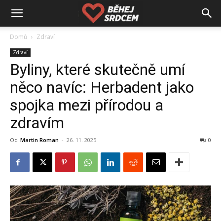
Domů
Zdraví
Zdraví
Byliny, které skutečně umí
něco navíc: Herbadent jako
spojka mezi přírodou a
zdravím
Od
Martin Roman
-
26. 11. 2025
0