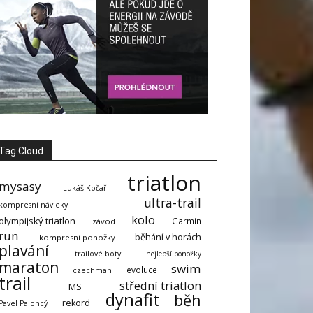
Tag Cloud
triatlon
mysasy
Lukáš Kočař
ultra-trail
kompresní návleky
kolo
olympijský triatlon
Garmin
závod
run
běhání v horách
kompresní ponožky
plavání
trailové boty
nejlepší ponožky
maraton
swim
evoluce
czechman
trail
střední triatlon
MS
dynafit
běh
rekord
Pavel Paloncý