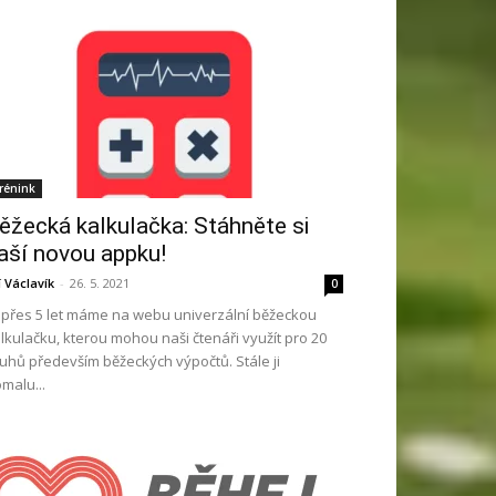
rénink
ěžecká kalkulačka: Stáhněte si
aší novou appku!
ří Václavík
-
26. 5. 2021
0
ž přes 5 let máme na webu univerzální běžeckou
lkulačku, kterou mohou naši čtenáři využít pro 20
uhů především běžeckých výpočtů. Stále ji
malu...