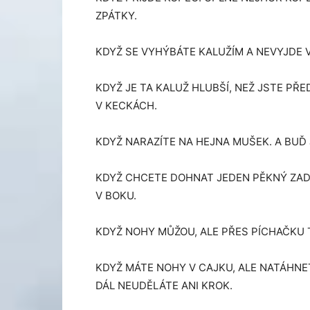
ZPÁTKY.
KDYŽ SE VYHÝBÁTE KALUŽÍM A NEVYJDE 
KDYŽ JE TA KALUŽ HLUBŠÍ, NEŽ JSTE PŘ
V KECKÁCH.
KDYŽ NARAZÍTE NA HEJNA MUŠEK. A BUĎ J
KDYŽ CHCETE DOHNAT JEDEN PĚKNÝ ZADEČ
V BOKU.
KDYŽ NOHY MŮŽOU, ALE PŘES PÍCHAČKU 
KDYŽ MÁTE NOHY V CAJKU, ALE NATÁHNE
DÁL NEUDĚLÁTE ANI KROK.