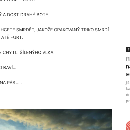
Ý A DOST DRAHÝ BOTY.
CHCETE SMRDĚT, JAKOŽE OPAKOVANÝ TRIKO SMRDÍ
TATĚ FURT.
T
TE CHYTLI ŠÍLENÝHO VLKA.
B
n
O BAVÍ…
Ji
…NA PÁSU…
Ji
ka
dr
po