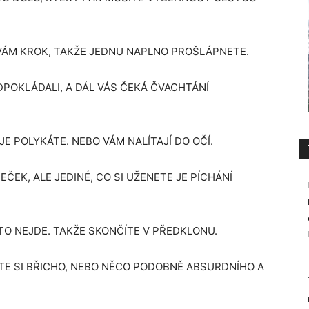
VÁM KROK, TAKŽE JEDNU NAPLNO PROŠLÁPNETE.
EDPOKLÁDALI, A DÁL VÁS ČEKÁ ČVACHTÁNÍ
E POLYKÁTE. NEBO VÁM NALÍTAJÍ DO OČÍ.
EK, ALE JEDINÉ, CO SI UŽENETE JE PÍCHÁNÍ
TO NEJDE. TAKŽE SKONČÍTE V PŘEDKLONU.
TE SI BŘICHO, NEBO NĚCO PODOBNĚ ABSURDNÍHO A