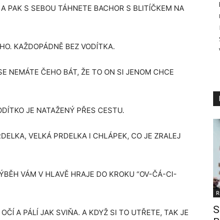
 A PAK S SEBOU TÁHNETE BACHOR S BLITÍČKEM NA
ÝHO. KAŽDOPÁDNĚ BEZ VODÍTKA.
SE NEMÁTE ČEHO BÁT, ŽE TO ON SI JENOM CHCE
VODÍTKO JE NATAŽENÝ PŘES CESTU.
ELKA, VELKÁ PRDELKA I CHLÁPEK, CO JE ZRALEJ
ÝBĚH VÁM V HLAVĚ HRAJE DO KROKU “OV-ČÁ-CI-
R
S
OČÍ A PÁLÍ JAK SVIŇA. A KDYŽ SI TO UTŘETE, TAK JE