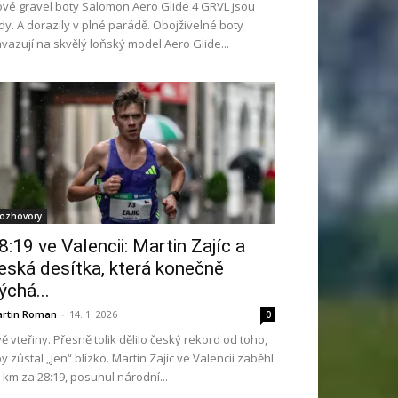
vé gravel boty Salomon Aero Glide 4 GRVL jsou
dy. A dorazily v plné parádě. Obojživelné boty
vazují na skvělý loňský model Aero Glide...
ozhovory
8:19 ve Valencii: Martin Zajíc a
eská desítka, která konečně
ýchá...
rtin Roman
-
14. 1. 2026
0
ě vteřiny. Přesně tolik dělilo český rekord od toho,
y zůstal „jen“ blízko. Martin Zajíc ve Valencii zaběhl
 km za 28:19, posunul národní...