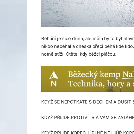
Běhání je sice dřina, ale měla by to být hla
nikdo neběhal a dneska přeci běhá kde kdo.
notně stíží. Čtěte, kdy běžci pláčou.
KDYŽ SE NEPOTKÁTE S DECHEM A DUSIT 
KDYŽ PŘIJDE PROTIVÍTR A VÁM SE ZATÁH
KDYŽ PŘIJDE KOPEC. ÚPLNĚ NEJHŮŘ KOP