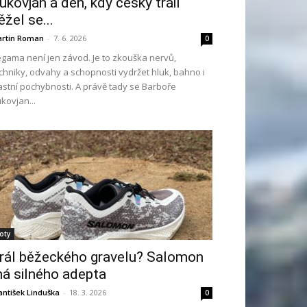
ukovjan a den, kdy český trail
ěžel se...
rtin Roman
-
7. 6. 2026
0
gama není jen závod. Je to zkouška nervů,
chniky, odvahy a schopnosti vydržet hluk, bahno i
astní pochybnosti. A právě tady se Barboře
kovjan...
oty
rál běžeckého gravelu? Salomon
á silného adepta
antišek Linduška
-
18. 3. 2026
0