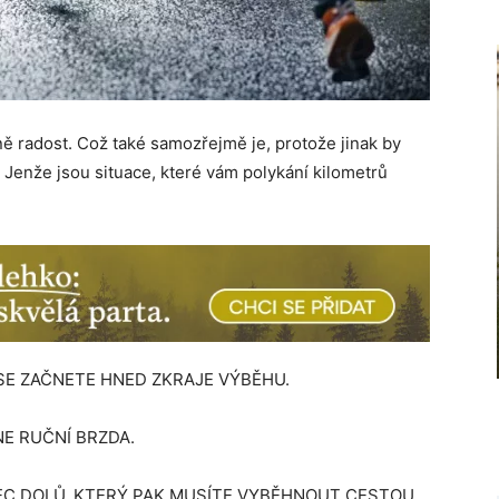
vně radost. Což také samozřejmě je, protože jinak by
 Jenže jsou situace, které vám polykání kilometrů
SE ZAČNETE HNED ZKRAJE VÝBĚHU.
NE RUČNÍ BRZDA.
EC DOLŮ, KTERÝ PAK MUSÍTE VYBĚHNOUT CESTOU