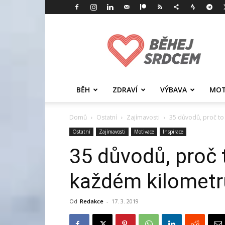
Běhej
srdcem
BĚH
ZDRAVÍ
VÝBAVA
MOT
Domů
Ostatní
Zajímavosti
35 důvodů, proč to
Ostatní
Zajímavosti
Motivace
Inspirace
35 důvodů, proč 
každém kilometr
Od
Redakce
-
17. 3. 2019