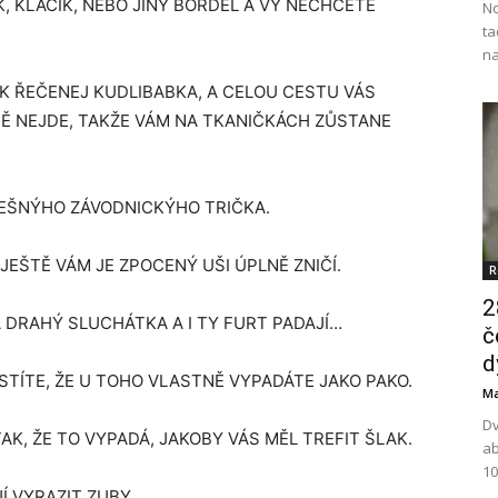
, KLACÍK, NEBO JINÝ BORDEL A VY NECHCETE
No
ta
na
K ŘEČENEJ KUDLIBABKA, A CELOU CESTU VÁS
Ě NEJDE, TAKŽE VÁM NA TKANIČKÁCH ZŮSTANE
FEŠNÝHO ZÁVODNICKÝHO TRIČKA.
JEŠTĚ VÁM JE ZPOCENÝ UŠI ÚPLNĚ ZNIČÍ.
R
2
A DRAHÝ SLUCHÁTKA A I TY FURT PADAJÍ…
č
d
STÍTE, ŽE U TOHO VLASTNĚ VYPADÁTE JAKO PAKO.
Ma
Dv
AK, ŽE TO VYPADÁ, JAKOBY VÁS MĚL TREFIT ŠLAK.
ab
10
Í VYRAZIT ZUBY.