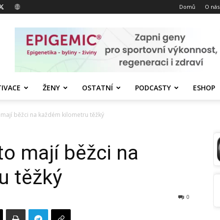
Domů
O nás
IVACE
ŽENY
OSTATNÍ
PODCASTY
ESHOP
 mají běžci na každém kilometru těžký
to mají běžci na
u těžký
0