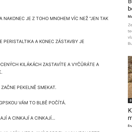
B
b
Ma
A NAKONEC JE Z TOHO MNOHEM VÍC NEŽ “JEN TAK
Ze
te
vl
 PERISTALTIKA A KONEC ZÁSTAVBY JE
Bu
OCENÝCH KILÁKÁCH ZASTAVÍTE A VYČŮRÁTE A
.
 ZAČNE PEKELNĚ SMEKAT.
B
 GPSKOU VÁM TO BLBĚ POČÍTÁ.
K
m
AJÍ A CINKAJÍ A CINKAJÍ…
Fr