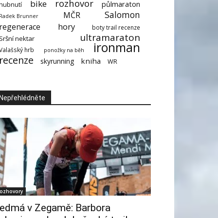
rozhovor
bike
půlmaraton
hubnutí
Salomon
MČR
Radek Brunner
hory
regenerace
boty trail recenze
ultramaraton
Sršní nektar
ironman
Valašský hrb
ponožky na běh
recenze
kniha
skyrunning
WR
Nepřehlédněte
ozhovory
edmá v Zegamě: Barbora