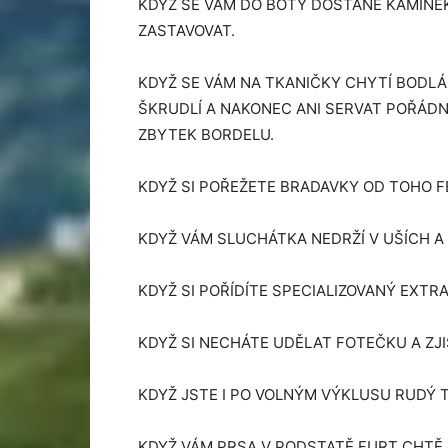
KDYŽ SE VÁM DO BOTY DOSTANE KAMÍNEK
ZASTAVOVAT.
KDYŽ SE VÁM NA TKANIČKY CHYTÍ BODLÁ
ŠKRUDLÍ A NAKONEC ANI SERVAT POŘÁDN
ZBYTEK BORDELU.
KDYŽ SI POŘEŽETE BRADAVKY OD TOHO 
KDYŽ VÁM SLUCHÁTKA NEDRŽÍ V UŠÍCH A 
KDYŽ SI POŘÍDÍTE SPECIALIZOVANÝ EXTR
KDYŽ SI NECHÁTE UDĚLAT FOTEČKU A ZJI
KDYŽ JSTE I PO VOLNÝM VÝKLUSU RUDÝ T
KDYŽ VÁM PRSA V PODSTATĚ FURT CHTĚJ