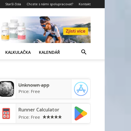
Starší čísla
Chcete s námi spolupracovat?
Kontakt
KALKULAČKA
KALENDÁŘ
Unknown app
Price:
Free
Runner Calculator
Price:
Free