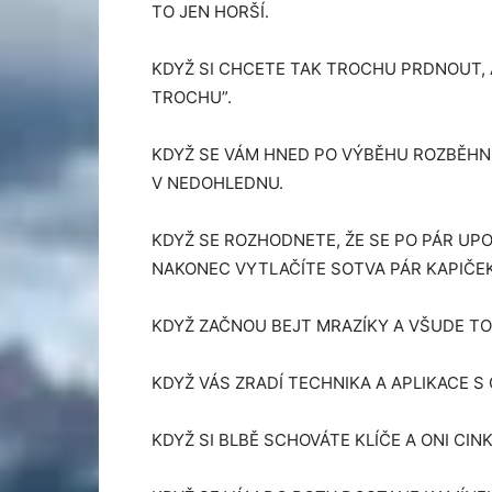
TO JEN HORŠÍ.
KDYŽ SI CHCETE TAK TROCHU PRDNOUT, 
TROCHU”.
KDYŽ SE VÁM HNED PO VÝBĚHU ROZBĚHNE
V NEDOHLEDNU.
KDYŽ SE ROZHODNETE, ŽE SE PO PÁR UP
NAKONEC VYTLAČÍTE SOTVA PÁR KAPIČEK
KDYŽ ZAČNOU BEJT MRAZÍKY A VŠUDE TO
KDYŽ VÁS ZRADÍ TECHNIKA A APLIKACE S
KDYŽ SI BLBĚ SCHOVÁTE KLÍČE A ONI CINK