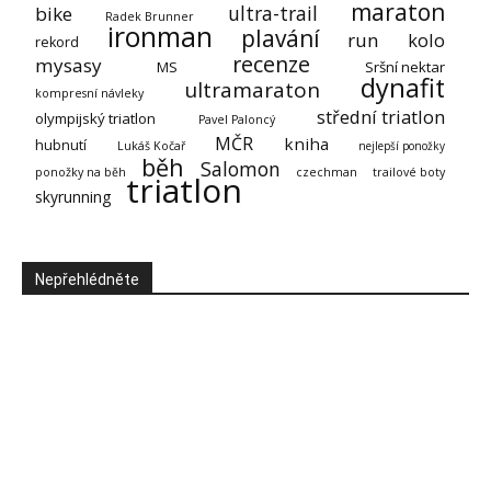
maraton
ultra-trail
bike
Radek Brunner
ironman
plavání
run
kolo
rekord
recenze
mysasy
MS
Sršní nektar
dynafit
ultramaraton
kompresní návleky
střední triatlon
olympijský triatlon
Pavel Paloncý
MČR
kniha
hubnutí
Lukáš Kočař
nejlepší ponožky
běh
Salomon
ponožky na běh
czechman
trailové boty
triatlon
skyrunning
Nepřehlédněte