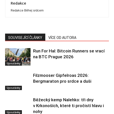
Redakce
Redakce Běhej srdcem
SOUVISEJÍCÍ ČLÁNKY
VÍCE OD AUTORA
Run For Hal: Bitcoin Runners se vrací
na BTC Prague 2026
Upoutávky
Filzmooser Gipfelroas 2026:
Bergmaraton pro srdce a duši
Upoutávky
Běžecký kemp Nalehko: tři dny
v Krkonoších, které ti pročistí hlavu i
nohy
Upoutávky