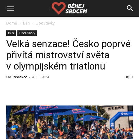
Domů
Běh
Upoutávky
Běh
Upoutávky
Velká senzace! Česko poprvé
přivítá mistrovství světa
v olympijském triatlonu
Od
Redakce
-
4. 11. 2024
0