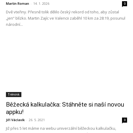
Martin Roman
-
14. 1. 2026
0
Dvě vteřiny. Přesně tolik dělilo český rekord od toho, aby zůstal
„jen“ blízko. Martin Zajíc ve Valencii zaběhl 10 km za 28:19, posunul
národní...
Trénink
Běžecká kalkulačka: Stáhněte si naší novou
appku!
Jiří Václavík
-
26. 5. 2021
0
Již přes 5 let máme na webu univerzální běžeckou kalkulačku,