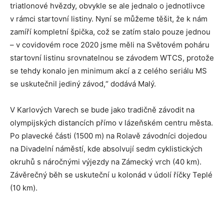
triatlonové hvězdy, obvykle se ale jednalo o jednotlivce
v rámci startovní listiny. Nyní se můžeme těšit, že k nám
zamíří kompletní špička, což se zatím stalo pouze jednou
– v covidovém roce 2020 jsme měli na Světovém poháru
startovní listinu srovnatelnou se závodem WTCS, protože
se tehdy konalo jen minimum akcí a z celého seriálu MS
se uskutečnil jediný závod,“ dodává Malý.
V Karlových Varech se bude jako tradičně závodit na
olympijských distancích přímo v lázeňském centru města.
Po plavecké části (1500 m) na Rolavě závodníci dojedou
na Divadelní náměstí, kde absolvují sedm cyklistických
okruhů s náročnými výjezdy na Zámecký vrch (40 km).
Závěrečný běh se uskuteční u kolonád v údolí říčky Teplé
(10 km).