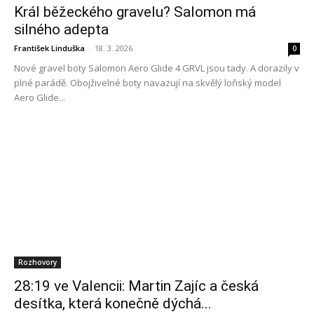
Král běžeckého gravelu? Salomon má
silného adepta
František Linduška
-
18. 3. 2026
0
Nové gravel boty Salomon Aero Glide 4 GRVL jsou tady. A dorazily v
plné parádě. Obojživelné boty navazují na skvělý loňský model
Aero Glide...
Rozhovory
28:19 ve Valencii: Martin Zajíc a česká
desítka, která konečně dýchá...