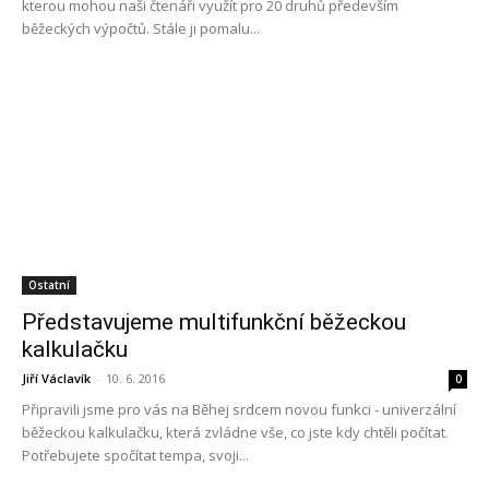
kterou mohou naši čtenáři využít pro 20 druhů především
běžeckých výpočtů. Stále ji pomalu...
Ostatní
Představujeme multifunkční běžeckou
kalkulačku
Jiří Václavík
-
10. 6. 2016
0
Připravili jsme pro vás na Běhej srdcem novou funkci - univerzální
běžeckou kalkulačku, která zvládne vše, co jste kdy chtěli počítat.
Potřebujete spočítat tempa, svoji...