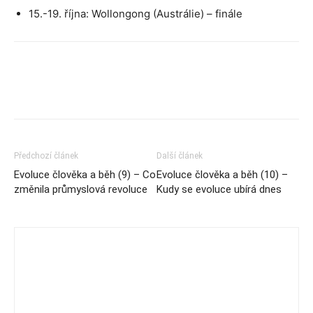
15.-19. října: Wollongong (Austrálie) – finále
Předchozí článek
Další článek
Evoluce člověka a běh (9) – Co
Evoluce člověka a běh (10) –
změnila průmyslová revoluce
Kudy se evoluce ubírá dnes