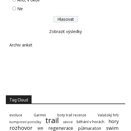
Ne
Zobrazit výsledky
Archiv anket
Tag Cloud
evoluce
Garmin
boty trail recenze
Valašský hrb
trail
hory
běhání v horách
kompresní ponožky
závod
rozhovor
swim
regenerace
půlmaraton
WR