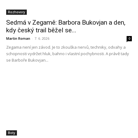
Rozhovory
Sedmá v Zegamě: Barbora Bukovjan a den,
kdy český trail běžel se...
Martin Roman
-
7. 6. 2026
0
Zegama není jen závod. Je to zkouška nervů, techniky, odvahy a
schopnosti vydržet hluk, bahno i vlastní pochybnosti. A právě tady
se Barboře Bukovjan...
Boty