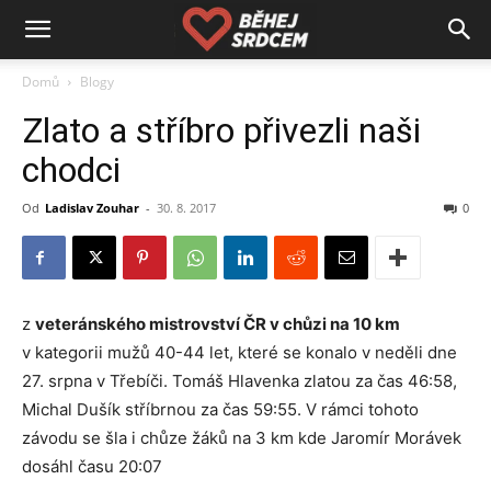
Domů
Blogy
Zlato a stříbro přivezli naši
chodci
Od
Ladislav Zouhar
-
30. 8. 2017
0
z
veteránského mistrovství ČR v chůzi na 10 km
v kategorii mužů 40-44 let,
které se konalo v neděli dne
27. srpna v Třebíči. Tomáš Hlavenka zlatou za čas 46:58,
Michal Dušík stříbrnou za čas 59:55. V rámci tohoto
závodu se šla i chůze žáků na 3 km kde Jaromír Morávek
dosáhl času 20:07