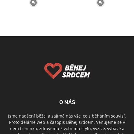
O NÁS
Jsme nadšení běžci a zajímá nás vše, co s běháním souvisí.
Proto děláme web a časopis Běhej srdcem. Věnujeme se v
něm tréninku, zdravému životnímu stylu, výživě, výbavě a