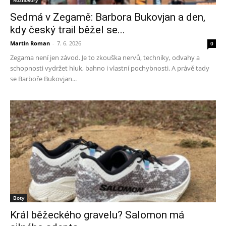
Rozhovory
Sedmá v Zegamě: Barbora Bukovjan a den,
kdy český trail běžel se...
Martin Roman
-
7. 6. 2026
0
Zegama není jen závod. Je to zkouška nervů, techniky, odvahy a
schopnosti vydržet hluk, bahno i vlastní pochybnosti. A právě tady
se Barboře Bukovjan...
Boty
Král běžeckého gravelu? Salomon má