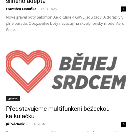
silného adepta
František Linduška
-
18. 3. 2026
0
Nové gravel boty Salomon Aero Glide 4 GRVL jsou tady. A dorazily v
plné parádě. Obojživelné boty navazují na skvělý loňský model Aero
Glide...
Ostatní
Představujeme multifunkční běžeckou
kalkulačku
Jiří Václavík
-
10. 6. 2016
0