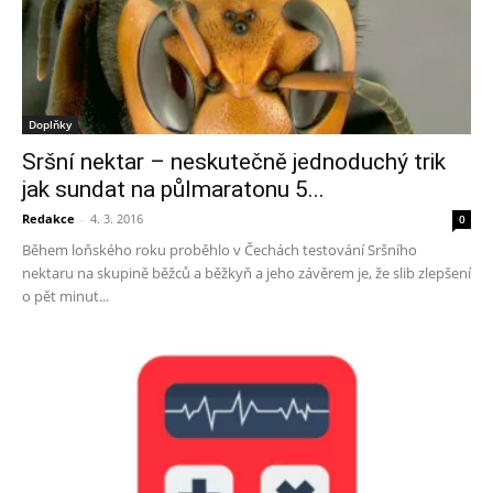
Doplňky
Sršní nektar – neskutečně jednoduchý trik
jak sundat na půlmaratonu 5...
Redakce
-
4. 3. 2016
0
Během loňského roku proběhlo v Čechách testování Sršního
nektaru na skupině běžců a běžkyň a jeho závěrem je, že slib zlepšení
o pět minut...