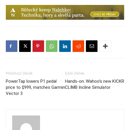
Předchozí článek
Další článek
PowerTap lowers P1 pedal
Hands-on: Wahoo’s new KICKR
price to $999, matches Garmin
CLIMB Incline Simulator
Vector 3