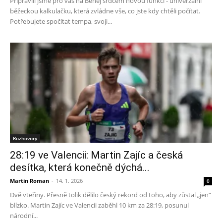
Připravili jsme pro vás na Běhej srdcem novou funkci - univerzální
běžeckou kalkulačku, která zvládne vše, co jste kdy chtěli počítat.
Potřebujete spočítat tempa, svoji...
Rozhovory
28:19 ve Valencii: Martin Zajíc a česká
desítka, která konečně dýchá...
Martin Roman
-
14. 1. 2026
0
Dvě vteřiny. Přesně tolik dělilo český rekord od toho, aby zůstal „jen“
blízko. Martin Zajíc ve Valencii zaběhl 10 km za 28:19, posunul
národní...