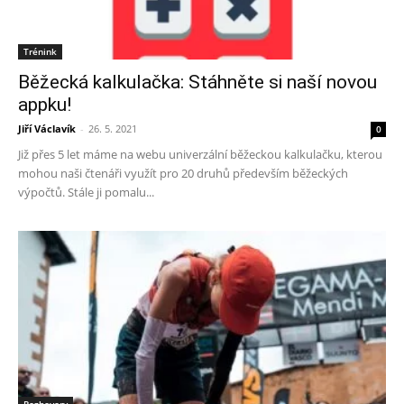
Trénink
Běžecká kalkulačka: Stáhněte si naší novou
appku!
Jiří Václavík
-
26. 5. 2021
0
Již přes 5 let máme na webu univerzální běžeckou kalkulačku, kterou
mohou naši čtenáři využít pro 20 druhů především běžeckých
výpočtů. Stále ji pomalu...