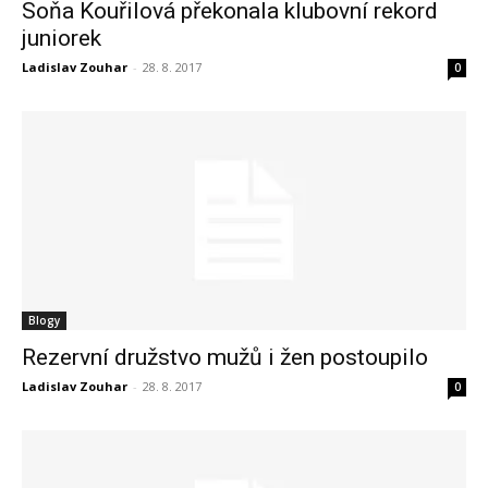
Soňa Kouřilová překonala klubovní rekord
juniorek
Ladislav Zouhar
-
28. 8. 2017
0
Blogy
Rezervní družstvo mužů i žen postoupilo
Ladislav Zouhar
-
28. 8. 2017
0