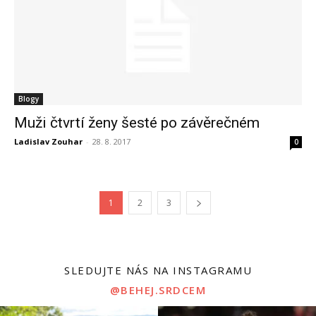
Blogy
Muži čtvrtí ženy šesté po závěrečném
Ladislav Zouhar
-
28. 8. 2017
0
1
2
3
SLEDUJTE NÁS NA INSTAGRAMU
@BEHEJ.SRDCEM