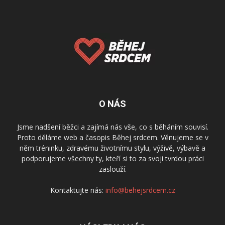
O NÁS
Jsme nadšení běžci a zajímá nás vše, co s běháním souvisí.
Proto děláme web a časopis Běhej srdcem. Věnujeme se v
něm tréninku, zdravému životnímu stylu, výživě, výbavě a
podporujeme všechny ty, kteří si to za svoji tvrdou práci
zaslouží.
Kontaktujte nás:
info@behejsrdcem.cz