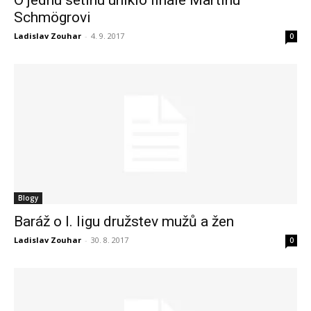
O jednu setinu uniklo finále Martinu
Schmögrovi
Ladislav Zouhar
-
4. 9. 2017
0
Blogy
Baráž o I. ligu družstev mužů a žen
Ladislav Zouhar
-
30. 8. 2017
0