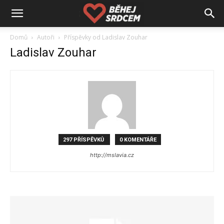
Domů
Autoři
Příspěvky od Ladislav Zouhar
Ladislav Zouhar
297 PŘÍSPĚVKŮ
0 KOMENTÁŘE
http://mslavia.cz