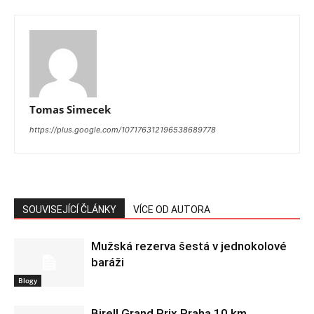
Tomas Simecek
https://plus.google.com/107176312196538689778
SOUVISEJÍCÍ ČLÁNKY
VÍCE OD AUTORA
Mužská rezerva šestá v jednokolové
baráži
Blogy
Birell Grand Prix Praha 10 km