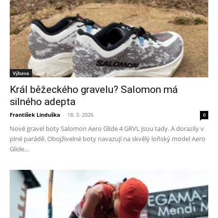
Výbava
Král běžeckého gravelu? Salomon má
silného adepta
František Linduška
-
18. 3. 2026
0
Nové gravel boty Salomon Aero Glide 4 GRVL jsou tady. A dorazily v
plné parádě. Obojživelné boty navazují na skvělý loňský model Aero
Glide...