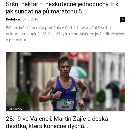
Sršní nektar – neskutečně jednoduchý trik
jak sundat na půlmaratonu 5...
Redakce
-
4. 3. 2016
0
Během loňského roku proběhlo v Čechách testování Sršního
nektaru na skupině běžců a běžkyň a jeho závěrem je, že slib zlepšení
o pět minut...
Rozhovory
28:19 ve Valencii: Martin Zajíc a česká
desítka, která konečně dýchá...