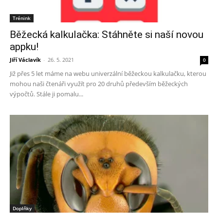
Trénink
Běžecká kalkulačka: Stáhněte si naší novou
appku!
Jiří Václavík
-
26. 5. 2021
0
Již přes 5 let máme na webu univerzální běžeckou kalkulačku, kterou
mohou naši čtenáři využít pro 20 druhů především běžeckých
výpočtů. Stále ji pomalu...
Doplňky