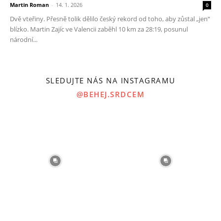
Martin Roman
-
14. 1. 2026
0
Dvě vteřiny. Přesně tolik dělilo český rekord od toho, aby zůstal „jen“
blízko. Martin Zajíc ve Valencii zaběhl 10 km za 28:19, posunul
národní...
SLEDUJTE NÁS NA INSTAGRAMU
@BEHEJ.SRDCEM