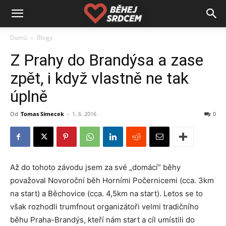
Domů
Blogy
Z Prahy do Brandýsa a zase
zpět, i když vlastně ne tak
úplně
Od
Tomas Simecek
-
1. 6. 2016
0
Až do tohoto závodu jsem za své „domácí“ běhy
považoval Novoroční běh Horními Počernicemi (cca. 3km
na start) a Běchovice (cca. 4,5km na start). Letos se to
však rozhodli trumfnout organizátoři velmi tradičního
běhu Praha-Brandýs, kteří nám start a cíl umístili do