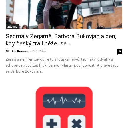
Závody
Sedmá v Zegamě: Barbora Bukovjan a den,
kdy český trail běžel se...
Martin Roman
-
7. 6. 2026
0
Zegama není jen závod. Je to zkouška nervů, techniky, odvahy a
schopnosti vydržet hluk, bahno i vlastní pochybnosti. A právě tady
se Barboře Bukovjan...