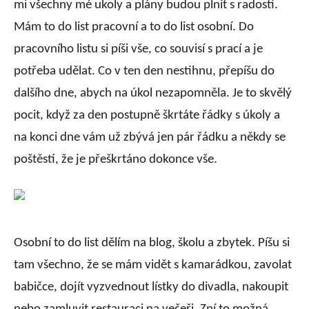
mi všechny mé ukoly a plány budou plnit s radostí.
Mám to do list pracovní a to do list osobní. Do
pracovního listu si píši vše, co souvisí s prací a je
potřeba udělat. Co v ten den nestihnu, přepíšu do
dalšího dne, abych na úkol nezapomněla. Je to skvělý
pocit, když za den postupně škrtáte řádky s úkoly a
na konci dne vám už zbývá jen pár řádku a někdy se
poštěstí, že je přeškrtáno dokonce vše.
Osobní to do list dělím na blog, školu a zbytek. Píšu si
tam všechno, že se mám vidět s kamarádkou, zavolat
babičce, dojít vyzvednout lístky do divadla, nakoupit