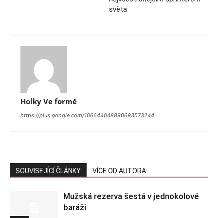
světa
Holky Ve formě
https://plus.google.com/106644048890693573244
SOUVISEJÍCÍ ČLÁNKY
VÍCE OD AUTORA
Mužská rezerva šestá v jednokolové
baráži