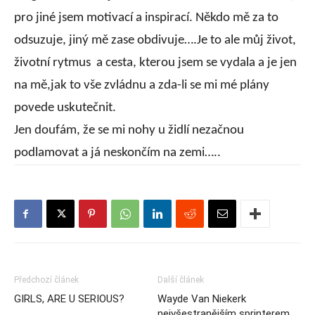
pro jiné jsem motivací a inspirací. Někdo mě za to
odsuzuje, jiný mě zase obdivuje….Je to ale můj život,
životní rytmus
a cesta, kterou jsem se vydala a je jen
na mě,jak to vše zvládnu a zda-li se mi mé plány
povede uskutečnit.
Jen doufám, že se mi nohy u židlí nezačnou
podlamovat a já neskončím na zemi…..
Předchozí článek
Další článek
GIRLS, ARE U SERIOUS?
Wayde Van Niekerk
nejvšestranějším sprinterem