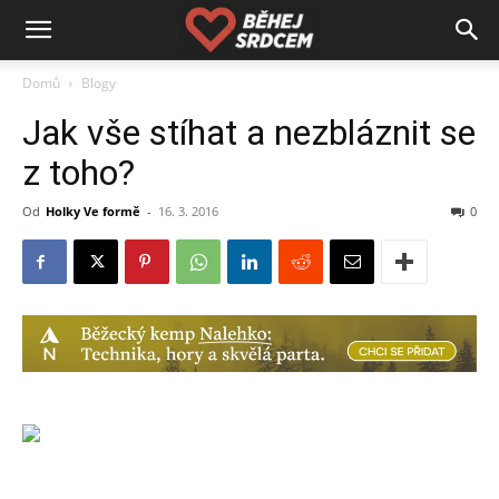
Domů
Blogy
Jak vše stíhat a nezbláznit se
z toho?
Od
Holky Ve formě
-
16. 3. 2016
0