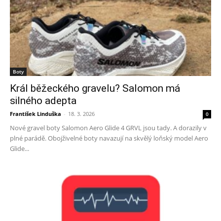
Boty
Král běžeckého gravelu? Salomon má
silného adepta
František Linduška
-
18. 3. 2026
0
Nové gravel boty Salomon Aero Glide 4 GRVL jsou tady. A dorazily v
plné parádě. Obojživelné boty navazují na skvělý loňský model Aero
Glide...