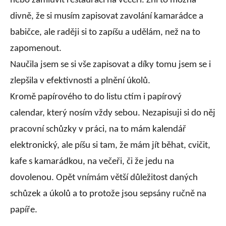
nebo zamluvit restauraci na večeři. Zní to možná
divně, že si musím zapisovat zavolání kamarádce a
babičce, ale raději si to zapíšu a udělám, než na to
zapomenout.
Naučila jsem se si vše zapisovat a díky tomu jsem se i
zlepšila v efektivnosti a plnění úkolů.
Kromě papírového to do listu ctím i papírový
calendar, který nosím vždy sebou. Nezapisuji si do něj
pracovní schůzky v práci, na to mám kalendář
elektronický, ale píšu si tam, že mám jít běhat, cvičit,
kafe s kamarádkou, na večeři, či že jedu na
dovolenou. Opět vnímám větší důležitost daných
schůzek a úkolů a to protože jsou sepsány ručně na
papíře.