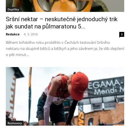
Doplňky
Sršní nektar – neskutečně jednoduchý trik
jak sundat na půlmaratonu 5...
Redakce
-
4. 3. 2016
0
Během loňského roku proběhlo v Čechách testování Sršního
nektaru na skupině běžců a běžkyň a jeho závěrem je, že slib zlepšení
o pět minut...
Rozhovory