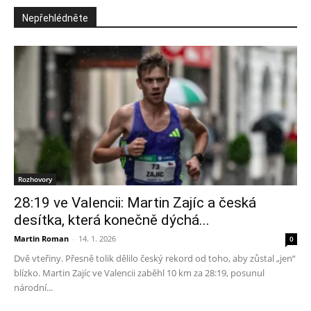
Nepřehlédněte
Rozhovory
28:19 ve Valencii: Martin Zajíc a česká
desítka, která konečně dýchá...
Martin Roman
-
14. 1. 2026
0
Dvě vteřiny. Přesně tolik dělilo český rekord od toho, aby zůstal „jen“
blízko. Martin Zajíc ve Valencii zaběhl 10 km za 28:19, posunul
národní...