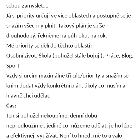
sebou zamyslet….
Já si priority určuji ve více oblastech a postupně se je
snažím všechny plnit. Takový plán je spíše
dlouhodobý, řekněme na půl roku, na rok.
Mé priority se dělí do těchto oblastí:
Osobní život, Škola (bohužel stále bojuji), Práce, Blog,
Sport
Vždy si určím maximálně tři cíle/priority a snažím se
knim dodat vždy konkrétní plán, úkoly co musím a
hlavně chci udělat.
Čas:
Ten si bohužel nekoupíme, denní dobu
neprodloužíme…jediné co můžeme udělat, je ho lépe
a efektivněji využívat. Není to hned, mě to trvalo