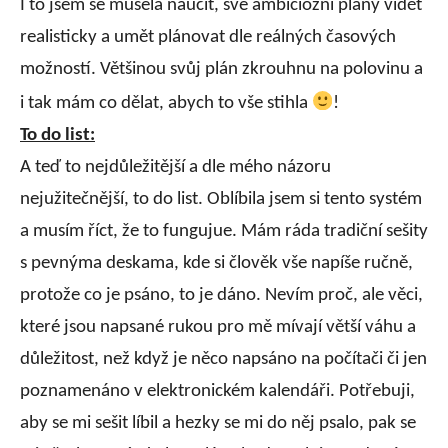
I to jsem se musela naučit, své ambiciozní plány vidět
realisticky a umět plánovat dle reálných časových
možností. Většinou svůj plán zkrouhnu na polovinu a
i tak mám co dělat, abych to vše stihla
!
To do list:
A teď to nejdůležitější a dle mého názoru
nejužitečnější, to do list. Oblíbila jsem si tento systém
a musím říct, že to fungujue. Mám ráda tradiční sešity
s pevnýma deskama, kde si člověk vše napíše ručně,
protože co je psáno, to je dáno. Nevím proč, ale věci,
které jsou napsané rukou pro mě mívají větší váhu a
důležitost, než když je něco napsáno na počítači či jen
poznamenáno v elektronickém kalendáři. Potřebuji,
aby se mi sešit líbil a hezky se mi do něj psalo, pak se